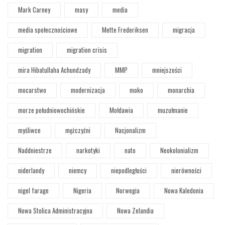
Mark Carney
masy
media
media społecznościowe
Mette Frederiksen
migracja
migration
migration crisis
mira Hibatullaha Achundzady
MMP
mniejszości
mocarstwo
modernizacja
moko
monarchia
morze południowochińskie
Mołdawia
muzułmanie
myśliwce
mężczyźni
Nacjonalizm
Naddniestrze
narkotyki
nato
Neokolonializm
niderlandy
niemcy
niepodległości
nierówności
nigel farage
Nigeria
Norwegia
Nowa Kaledonia
Nowa Stolica Administracyjna
Nowa Zelandia