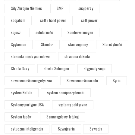
Siły Zbrojne Niemiec
SMR
snajperzy
socjalizm
soft i hard power
soft power
sojusz
solidarność
Sondervermögen
Spykeman
Stambuł
stan wojenny
Starożytność
stosunki międzynarodowe
stracona dekada
Strefa Gazy
strefa Schengen
stygmatyzacja
suwerenność energetyczna
Suwerenność narodu
Syria
system Kafala
system semiprezydencki
Systemy partyjne USA
systemy polityczne
System łupów
Szmaragdowy Trójkąt
sztuczna inteligencja
Szwajcaria
Szwecja