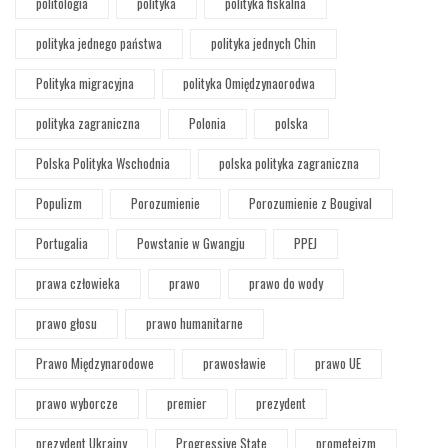
politologia
polityka
polityka fiskalna
polityka jednego państwa
polityka jednych Chin
Polityka migracyjna
polityka Omiędzynaorodwa
polityka zagraniczna
Polonia
polska
Polska Polityka Wschodnia
polska polityka zagraniczna
Populizm
Porozumienie
Porozumienie z Bougival
Portugalia
Powstanie w Gwangju
PPEJ
prawa człowieka
prawo
prawo do wody
prawo głosu
prawo humanitarne
Prawo Międzynarodowe
prawosławie
prawo UE
prawo wyborcze
premier
prezydent
prezydent Ukrainy
Progressive State
prometeizm