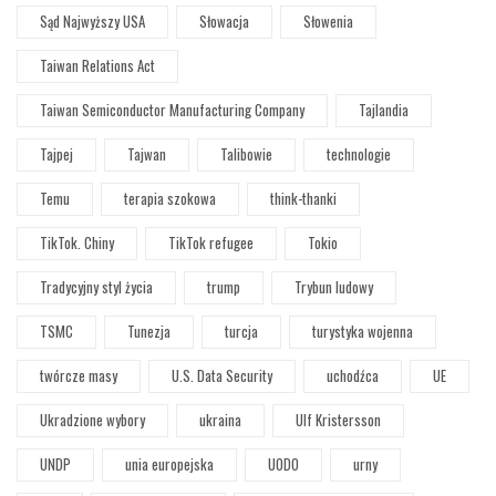
Sąd Najwyższy USA
Słowacja
Słowenia
Taiwan Relations Act
Taiwan Semiconductor Manufacturing Company
Tajlandia
Tajpej
Tajwan
Talibowie
technologie
Temu
terapia szokowa
think-thanki
TikTok. Chiny
TikTok refugee
Tokio
Tradycyjny styl życia
trump
Trybun ludowy
TSMC
Tunezja
turcja
turystyka wojenna
twórcze masy
U.S. Data Security
uchodźca
UE
Ukradzione wybory
ukraina
Ulf Kristersson
UNDP
unia europejska
UODO
urny