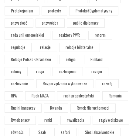
Protekcjonizm
protesty
Protokół Dyplomatyczny
przyszłość
przywódca
public diplomacy
rada unii europejskiej
reaktory PWR
reform
regulacje
relacje
relacje bilateralne
Relacje Polsko-Ukraińskie
religia
Rimland
rolnicy
rosja
rozbrojenie
rozejm
rozliczenie
Rozporządzenia wykonawcze
rozwój
RPA
Ruch MAGA
ruch propalestyński
Rumunia
Rusini karpaccy
Rwanda
Rynek Nieruchomości
Rynek pracy
rynki
rywalizacja
rządy wojskowe
równość
Saab
safari
Sieci absolwenckie