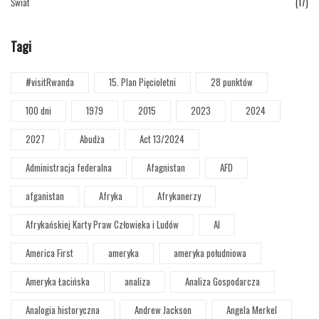
Świat
(17)
Tagi
#visitRwanda
15. Plan Pięcioletni
28 punktów
100 dni
1979
2015
2023
2024
2027
Abudża
Act 13/2024
Administracja federalna
Afagnistan
AFD
afganistan
Afryka
Afrykanerzy
Afrykańskiej Karty Praw Człowieka i Ludów
AI
America First
ameryka
ameryka południowa
Ameryka Łacińska
analiza
Analiza Gospodarcza
Analogia historyczna
Andrew Jackson
Angela Merkel