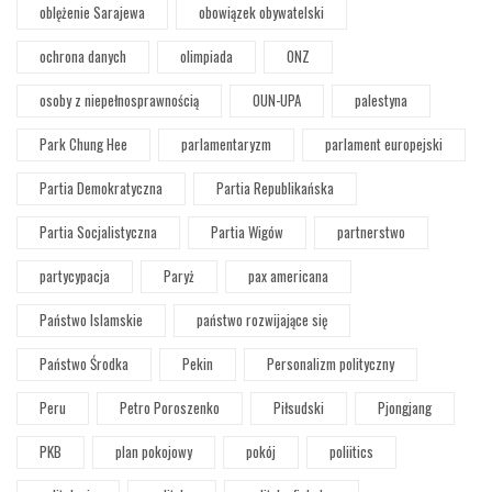
oblężenie Sarajewa
obowiązek obywatelski
ochrona danych
olimpiada
ONZ
osoby z niepełnosprawnością
OUN-UPA
palestyna
Park Chung Hee
parlamentaryzm
parlament europejski
Partia Demokratyczna
Partia Republikańska
Partia Socjalistyczna
Partia Wigów
partnerstwo
partycypacja
Paryż
pax americana
Państwo Islamskie
państwo rozwijające się
Państwo Środka
Pekin
Personalizm polityczny
Peru
Petro Poroszenko
Piłsudski
Pjongjang
PKB
plan pokojowy
pokój
poliitics