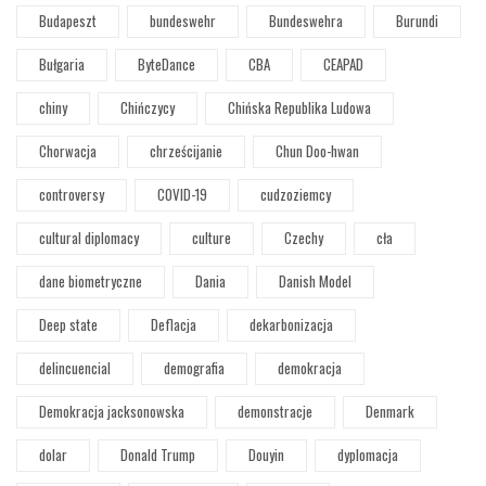
Budapeszt
bundeswehr
Bundeswehra
Burundi
Bułgaria
ByteDance
CBA
CEAPAD
chiny
Chińczycy
Chińska Republika Ludowa
Chorwacja
chrześcijanie
Chun Doo-hwan
controversy
COVID-19
cudzoziemcy
cultural diplomacy
culture
Czechy
cła
dane biometryczne
Dania
Danish Model
Deep state
Deflacja
dekarbonizacja
delincuencial
demografia
demokracja
Demokracja jacksonowska
demonstracje
Denmark
dolar
Donald Trump
Douyin
dyplomacja