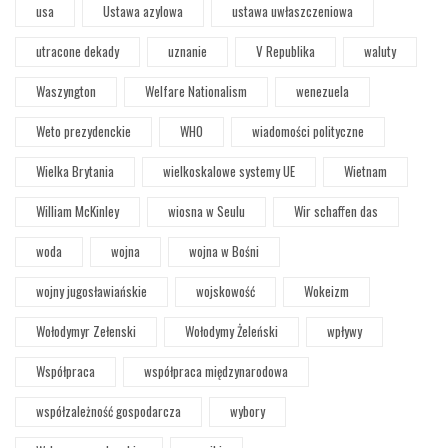
usa
Ustawa azylowa
ustawa uwłaszczeniowa
utracone dekady
uznanie
V Republika
waluty
Waszyngton
Welfare Nationalism
wenezuela
Weto prezydenckie
WHO
wiadomości polityczne
Wielka Brytania
wielkoskalowe systemy UE
Wietnam
William McKinley
wiosna w Seulu
Wir schaffen das
woda
wojna
wojna w Bośni
wojny jugosławiańskie
wojskowość
Wokeizm
Wołodymyr Zełenski
Wołodymy Żeleński
wpływy
Współpraca
współpraca międzynarodowa
współzależność gospodarcza
wybory