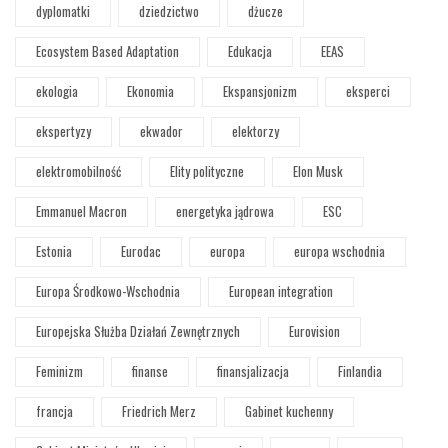
dyplomatki
dziedzictwo
dżucze
Ecosystem Based Adaptation
Edukacja
EEAS
ekologia
Ekonomia
Ekspansjonizm
eksperci
ekspertyzy
ekwador
elektorzy
elektromobilność
Elity polityczne
Elon Musk
Emmanuel Macron
energetyka jądrowa
ESC
Estonia
Eurodac
europa
europa wschodnia
Europa Środkowo-Wschodnia
European integration
Europejska Służba Działań Zewnętrznych
Eurovision
Feminizm
finanse
finansjalizacja
Finlandia
francja
Friedrich Merz
Gabinet kuchenny