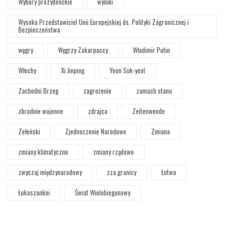
Wybory prezydenckie
wyniki
Wysoka Przedstawiciel Unii Europejskiej ds. Polityki Zagranicznej i
Bezpieczeństwa
węgry
Węgrzy Zakarpaccy
Władimir Putin
Włochy
Xi Jinping
Yoon Suk-yeol
Zachodni Brzeg
zagrożenie
zamach stanu
zbrodnie wojenne
zdrajca
Zeitenwende
Zełeński
Zjednoczenie Narodowe
Zmiana
zmiany klimatyczne
zmiany rządowe
zwyczaj międzynarodowy
zza granicy
Łotwa
Łukaszankoi
Świat Wielobiegunowy