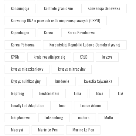
Konsumpcja
kontrole graniczne
Konwencja Genewska
Konwencji ONZ o prawach osób niepełnosprawnych (CRPD)
Kopenhagen
Korea
Korea Południowa
Korea Północna
Koreańskiej Republiki Ludowo-Demokratycznej
KPCh
kraje rozwijające się
KRLD
kryzys
kryzys mieszkaniowy
kryzys migracyjny
Kryzys nulifikacyjny
kurdowie
kwestia tajwańska
leapfrog
Liechtenstein
Lima
litwa
LLA
Locally Led Adaptation
loco
Louise Arbour
luki płacowe
Luksemburg
maduro
Malta
Maorysi
Marie Le Pen
Marine Le Pen