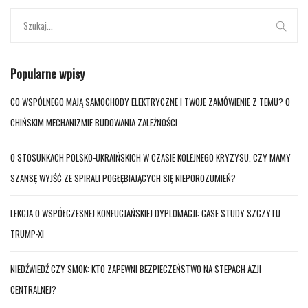
Popularne wpisy
CO WSPÓLNEGO MAJĄ SAMOCHODY ELEKTRYCZNE I TWOJE ZAMÓWIENIE Z TEMU? O
CHIŃSKIM MECHANIZMIE BUDOWANIA ZALEŻNOŚCI
O STOSUNKACH POLSKO-UKRAIŃSKICH W CZASIE KOLEJNEGO KRYZYSU. CZY MAMY
SZANSĘ WYJŚĆ ZE SPIRALI POGŁĘBIAJĄCYCH SIĘ NIEPOROZUMIEŃ?
LEKCJA O WSPÓŁCZESNEJ KONFUCJAŃSKIEJ DYPLOMACJI: CASE STUDY SZCZYTU
TRUMP-XI
NIEDŹWIEDŹ CZY SMOK: KTO ZAPEWNI BEZPIECZEŃSTWO NA STEPACH AZJI
CENTRALNEJ?