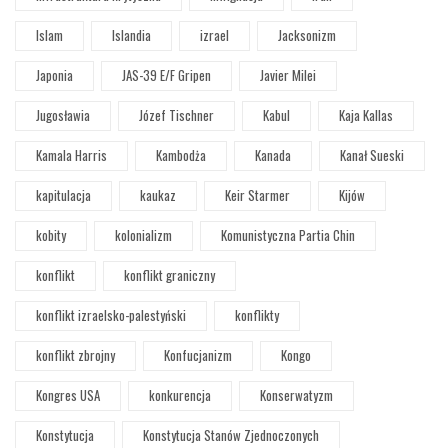
Islam
Islandia
izrael
Jacksonizm
Japonia
JAS-39 E/F Gripen
Javier Milei
Jugosławia
Józef Tischner
Kabul
Kaja Kallas
Kamala Harris
Kambodża
Kanada
Kanał Sueski
kapitulacja
kaukaz
Keir Starmer
Kijów
kobity
kolonializm
Komunistyczna Partia Chin
konflikt
konflikt graniczny
konflikt izraelsko-palestyński
konflikty
konflikt zbrojny
Konfucjanizm
Kongo
Kongres USA
konkurencja
Konserwatyzm
Konstytucja
Konstytucja Stanów Zjednoczonych