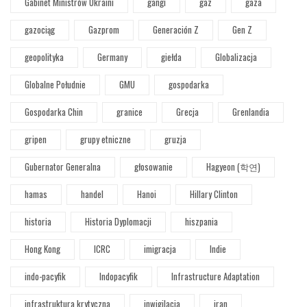
Gabinet Ministrów Ukraini
gangi
gaz
gaza
gazociąg
Gazprom
Generación Z
Gen Z
geopolityka
Germany
giełda
Globalizacja
Globalne Południe
GMU
gospodarka
Gospodarka Chin
granice
Grecja
Grenlandia
gripen
grupy etniczne
gruzja
Gubernator Generalna
głosowanie
Hagyeon (학연)
hamas
handel
Hanoi
Hillary Clinton
historia
Historia Dyplomacji
hiszpania
Hong Kong
ICRC
imigracja
Indie
indo-pacyfik
Indopacyfik
Infrastructure Adaptation
infrastruktura krytyczna
inwigilacja
iran