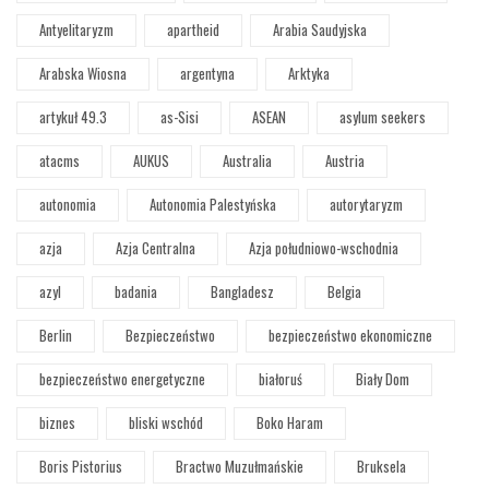
Antyelitaryzm
apartheid
Arabia Saudyjska
Arabska Wiosna
argentyna
Arktyka
artykuł 49.3
as-Sisi
ASEAN
asylum seekers
atacms
AUKUS
Australia
Austria
autonomia
Autonomia Palestyńska
autorytaryzm
azja
Azja Centralna
Azja południowo-wschodnia
azyl
badania
Bangladesz
Belgia
Berlin
Bezpieczeństwo
bezpieczeństwo ekonomiczne
bezpieczeństwo energetyczne
białoruś
Biały Dom
biznes
bliski wschód
Boko Haram
Boris Pistorius
Bractwo Muzułmańskie
Bruksela