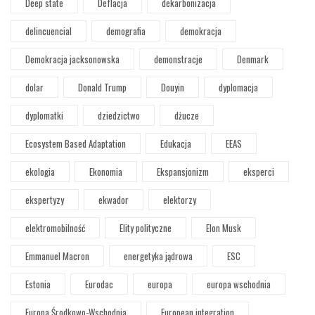
Deep state
Deflacja
dekarbonizacja
delincuencial
demografia
demokracja
Demokracja jacksonowska
demonstracje
Denmark
dolar
Donald Trump
Douyin
dyplomacja
dyplomatki
dziedzictwo
dżucze
Ecosystem Based Adaptation
Edukacja
EEAS
ekologia
Ekonomia
Ekspansjonizm
eksperci
ekspertyzy
ekwador
elektorzy
elektromobilność
Elity polityczne
Elon Musk
Emmanuel Macron
energetyka jądrowa
ESC
Estonia
Eurodac
europa
europa wschodnia
Europa Środkowo-Wschodnia
European integration