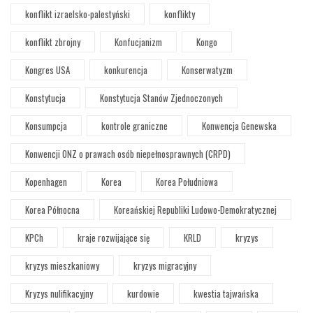
konflikt izraelsko-palestyński
konflikty
konflikt zbrojny
Konfucjanizm
Kongo
Kongres USA
konkurencja
Konserwatyzm
Konstytucja
Konstytucja Stanów Zjednoczonych
Konsumpcja
kontrole graniczne
Konwencja Genewska
Konwencji ONZ o prawach osób niepełnosprawnych (CRPD)
Kopenhagen
Korea
Korea Południowa
Korea Północna
Koreańskiej Republiki Ludowo-Demokratycznej
KPCh
kraje rozwijające się
KRLD
kryzys
kryzys mieszkaniowy
kryzys migracyjny
Kryzys nulifikacyjny
kurdowie
kwestia tajwańska