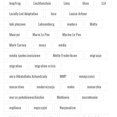
leapfrog
Liechtenstein
Lima
litwa
LLA
Locally Led Adaptation
loco
Louise Arbour
luki płacowe
Luksemburg
maduro
Malta
Maorysi
Marie Le Pen
Marine Le Pen
Mark Carney
masy
media
media społecznościowe
Mette Frederiksen
migracja
migration
migration crisis
mira Hibatullaha Achundzady
MMP
mniejszości
mocarstwo
modernizacja
moko
monarchia
morze południowochińskie
Mołdawia
muzułmanie
myśliwce
mężczyźni
Nacjonalizm