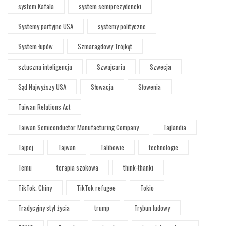
system Kafala
system semiprezydencki
Systemy partyjne USA
systemy polityczne
System łupów
Szmaragdowy Trójkąt
sztuczna inteligencja
Szwajcaria
Szwecja
Sąd Najwyższy USA
Słowacja
Słowenia
Taiwan Relations Act
Taiwan Semiconductor Manufacturing Company
Tajlandia
Tajpej
Tajwan
Talibowie
technologie
Temu
terapia szokowa
think-thanki
TikTok. Chiny
TikTok refugee
Tokio
Tradycyjny styl życia
trump
Trybun ludowy