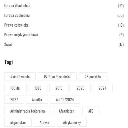
Europa Wschodnia
(31)
Europa Zachodnia
(30)
Prawa człowieka
(10)
Prawo międzynarodowe
(9)
Świat
(17)
Tagi
#visitRwanda
15. Plan Pięcioletni
28 punktów
100 dni
1979
2015
2023
2024
2027
Abudża
Act 13/2024
Administracja federalna
Afagnistan
AFD
afganistan
Afryka
Afrykanerzy