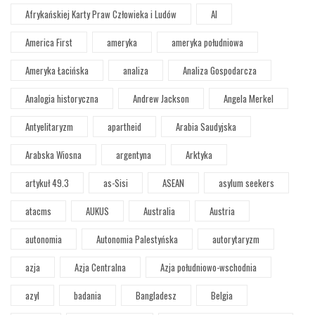
Afrykańskiej Karty Praw Człowieka i Ludów
AI
America First
ameryka
ameryka południowa
Ameryka Łacińska
analiza
Analiza Gospodarcza
Analogia historyczna
Andrew Jackson
Angela Merkel
Antyelitaryzm
apartheid
Arabia Saudyjska
Arabska Wiosna
argentyna
Arktyka
artykuł 49.3
as-Sisi
ASEAN
asylum seekers
atacms
AUKUS
Australia
Austria
autonomia
Autonomia Palestyńska
autorytaryzm
azja
Azja Centralna
Azja południowo-wschodnia
azyl
badania
Bangladesz
Belgia