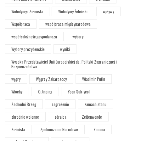
Wołodymyr Zełenski
Wołodymy Żeleński
wpływy
Współpraca
współpraca międzynarodowa
współzależność gospodarcza
wybory
Wybory prezydenckie
wyniki
Wysoka Przedstawiciel Unii Europejskiej ds. Polityki Zagranicznej i
Bezpieczeństwa
węgry
Węgrzy Zakarpaccy
Władimir Putin
Włochy
Xi Jinping
Yoon Suk-yeol
Zachodni Brzeg
zagrożenie
zamach stanu
zbrodnie wojenne
zdrajca
Zeitenwende
Zełeński
Zjednoczenie Narodowe
Zmiana