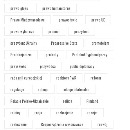
prawo głosu
prawo humanitarne
Prawo Międzynarodowe
prawosławie
prawo UE
prawo wyborcze
premier
prezydent
prezydent Ukrainy
Progressive State
prometeizm
Protekcjonizm
protesty
Protokół Dyplomatyczny
przyszłość
przywódca
public diplomacy
rada unii europejskiej
reaktory PWR
reform
regulacje
relacje
relacje bilateralne
Relacje Polsko-Ukraińskie
religia
Rimland
rolnicy
rosja
rozbrojenie
rozejm
rozliczenie
Rozporządzenia wykonawcze
rozwój