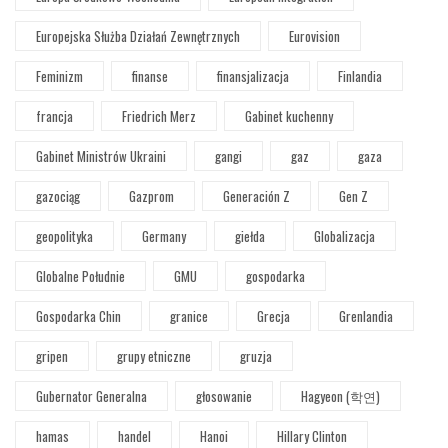
Europejska Służba Działań Zewnętrznych
Eurovision
Feminizm
finanse
finansjalizacja
Finlandia
francja
Friedrich Merz
Gabinet kuchenny
Gabinet Ministrów Ukraini
gangi
gaz
gaza
gazociąg
Gazprom
Generación Z
Gen Z
geopolityka
Germany
giełda
Globalizacja
Globalne Południe
GMU
gospodarka
Gospodarka Chin
granice
Grecja
Grenlandia
gripen
grupy etniczne
gruzja
Gubernator Generalna
głosowanie
Hagyeon (학연)
hamas
handel
Hanoi
Hillary Clinton