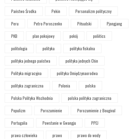
Państwo Środka
Pekin
Personalizm polityczny
Peru
Petro Poroszenko
Piłsudski
Pjongjang
PKB
plan pokojowy
pokój
poliitics
politologia
polityka
polityka fiskalna
polityka jednego państwa
polityka jednych Chin
Polityka migracyjna
polityka Omiędzynaorodwa
polityka zagraniczna
Polonia
polska
Polska Polityka Wschodnia
polska polityka zagraniczna
Populizm
Porozumienie
Porozumienie z Bougival
Portugalia
Powstanie w Gwangju
PPEJ
prawa człowieka
prawo
prawo do wody