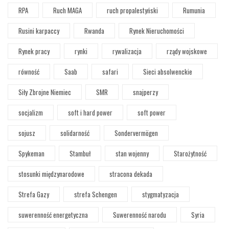
RPA
Ruch MAGA
ruch propalestyński
Rumunia
Rusini karpaccy
Rwanda
Rynek Nieruchomości
Rynek pracy
rynki
rywalizacja
rządy wojskowe
równość
Saab
safari
Sieci absolwenckie
Siły Zbrojne Niemiec
SMR
snajperzy
socjalizm
soft i hard power
soft power
sojusz
solidarność
Sondervermögen
Spykeman
Stambuł
stan wojenny
Starożytność
stosunki międzynarodowe
stracona dekada
Strefa Gazy
strefa Schengen
stygmatyzacja
suwerenność energetyczna
Suwerenność narodu
Syria