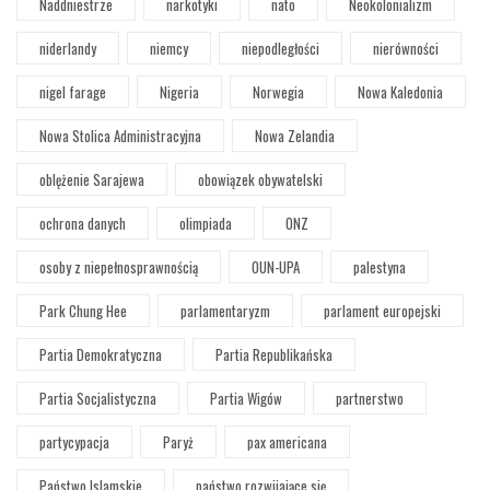
Naddniestrze
narkotyki
nato
Neokolonializm
niderlandy
niemcy
niepodległości
nierówności
nigel farage
Nigeria
Norwegia
Nowa Kaledonia
Nowa Stolica Administracyjna
Nowa Zelandia
oblężenie Sarajewa
obowiązek obywatelski
ochrona danych
olimpiada
ONZ
osoby z niepełnosprawnością
OUN-UPA
palestyna
Park Chung Hee
parlamentaryzm
parlament europejski
Partia Demokratyczna
Partia Republikańska
Partia Socjalistyczna
Partia Wigów
partnerstwo
partycypacja
Paryż
pax americana
Państwo Islamskie
państwo rozwijające się