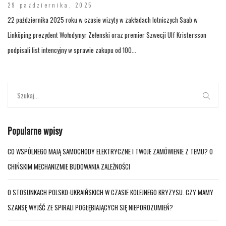
29 października, 2025
22 października 2025 roku w czasie wizyty w zakładach lotniczych Saab w
Linköping prezydent Wołodymyr Zełenski oraz premier Szwecji Ulf Kristersson
podpisali list intencyjny w sprawie zakupu od 100...
Popularne wpisy
CO WSPÓLNEGO MAJĄ SAMOCHODY ELEKTRYCZNE I TWOJE ZAMÓWIENIE Z TEMU? O
CHIŃSKIM MECHANIZMIE BUDOWANIA ZALEŻNOŚCI
O STOSUNKACH POLSKO-UKRAIŃSKICH W CZASIE KOLEJNEGO KRYZYSU. CZY MAMY
SZANSĘ WYJŚĆ ZE SPIRALI POGŁĘBIAJĄCYCH SIĘ NIEPOROZUMIEŃ?