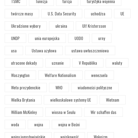
TSMC
Tunezja
turcja
turystyka wojenna
twórcze masy
U.S. Data Security
uchodźca
UE
Ukradzione wybory
ukraina
Ulf Kristersson
UNDP
unia europejska
UODO
urny
usa
Ustawa azylowa
ustawa uwłaszczeniowa
utracone dekady
uznanie
V Republika
waluty
Waszyngton
Welfare Nationalism
wenezuela
Weto prezydenckie
WHO
wiadomości polityczne
Wielka Brytania
wielkoskalowe systemy UE
Wietnam
William McKinley
wiosna w Seulu
Wir schaffen das
woda
wojna
wojna w Bośni
wojny jugosławiańskie
wojskowość
Wokeizm