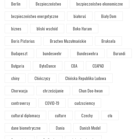
Berlin
Bezpieczeństwo
bezpieczeństwo ekonomiczne
bezpieczeństwo energetyczne
białoruś
Biały Dom
biznes
bliski wschód
Boko Haram
Boris Pistorius
Bractwo Muzułmańskie
Bruksela
Budapeszt
bundeswehr
Bundeswehra
Burundi
Bułgaria
ByteDance
CBA
CEAPAD
chiny
Chińczycy
Chińska Republika Ludowa
Chorwacja
chrześcijanie
Chun Doo-hwan
controversy
COVID-19
cudzoziemcy
cultural diplomacy
culture
Czechy
cła
dane biometryczne
Dania
Danish Model