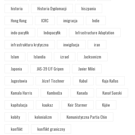
historia
Historia Dyplomacji
hiszpania
Hong Kong
ICRC
imigracja
Indie
indo-pacyfik
Indopacyfik
Infrastructure Adaptation
infrastruktura krytyczna
inwigilacja
iran
Islam
Islandia
izrael
Jacksonizm
Japonia
JAS-39 E/F Gripen
Javier Milei
Jugosławia
Józef Tischner
Kabul
Kaja Kallas
Kamala Harris
Kambodża
Kanada
Kanał Sueski
kapitulacja
kaukaz
Keir Starmer
Kijów
kobity
kolonializm
Komunistyczna Partia Chin
konflikt
konflikt graniczny