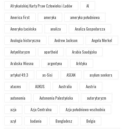
Afrykańskiej Karty Praw Człowieka i Ludów
AI
America First
ameryka
ameryka południowa
Ameryka Łacińska
analiza
Analiza Gospodarcza
Analogia historyczna
Andrew Jackson
Angela Merkel
Antyelitaryzm
apartheid
Arabia Saudyjska
Arabska Wiosna
argentyna
Arktyka
artykuł 49.3
as-Sisi
ASEAN
asylum seekers
atacms
AUKUS
Australia
Austria
autonomia
Autonomia Palestyńska
autorytaryzm
azja
Azja Centralna
Azja południowo-wschodnia
azyl
badania
Bangladesz
Belgia