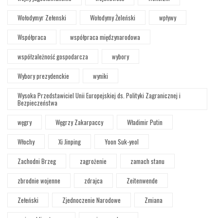
Wołodymyr Zełenski
Wołodymy Żeleński
wpływy
Współpraca
współpraca międzynarodowa
współzależność gospodarcza
wybory
Wybory prezydenckie
wyniki
Wysoka Przedstawiciel Unii Europejskiej ds. Polityki Zagranicznej i
Bezpieczeństwa
węgry
Węgrzy Zakarpaccy
Władimir Putin
Włochy
Xi Jinping
Yoon Suk-yeol
Zachodni Brzeg
zagrożenie
zamach stanu
zbrodnie wojenne
zdrajca
Zeitenwende
Zełeński
Zjednoczenie Narodowe
Zmiana