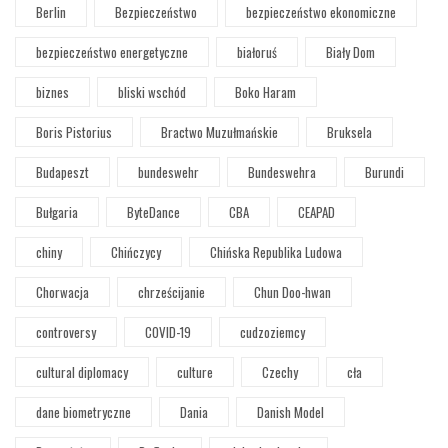
Berlin
Bezpieczeństwo
bezpieczeństwo ekonomiczne
bezpieczeństwo energetyczne
białoruś
Biały Dom
biznes
bliski wschód
Boko Haram
Boris Pistorius
Bractwo Muzułmańskie
Bruksela
Budapeszt
bundeswehr
Bundeswehra
Burundi
Bułgaria
ByteDance
CBA
CEAPAD
chiny
Chińczycy
Chińska Republika Ludowa
Chorwacja
chrześcijanie
Chun Doo-hwan
controversy
COVID-19
cudzoziemcy
cultural diplomacy
culture
Czechy
cła
dane biometryczne
Dania
Danish Model