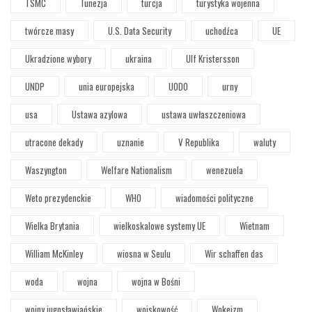
TSMC
Tunezja
turcja
turystyka wojenna
twórcze masy
U.S. Data Security
uchodźca
UE
Ukradzione wybory
ukraina
Ulf Kristersson
UNDP
unia europejska
UODO
urny
usa
Ustawa azylowa
ustawa uwłaszczeniowa
utracone dekady
uznanie
V Republika
waluty
Waszyngton
Welfare Nationalism
wenezuela
Weto prezydenckie
WHO
wiadomości polityczne
Wielka Brytania
wielkoskalowe systemy UE
Wietnam
William McKinley
wiosna w Seulu
Wir schaffen das
woda
wojna
wojna w Bośni
wojny jugosławiańskie
wojskowość
Wokeizm