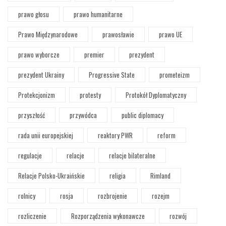
prawo głosu
prawo humanitarne
Prawo Międzynarodowe
prawosławie
prawo UE
prawo wyborcze
premier
prezydent
prezydent Ukrainy
Progressive State
prometeizm
Protekcjonizm
protesty
Protokół Dyplomatyczny
przyszłość
przywódca
public diplomacy
rada unii europejskiej
reaktory PWR
reform
regulacje
relacje
relacje bilateralne
Relacje Polsko-Ukraińskie
religia
Rimland
rolnicy
rosja
rozbrojenie
rozejm
rozliczenie
Rozporządzenia wykonawcze
rozwój