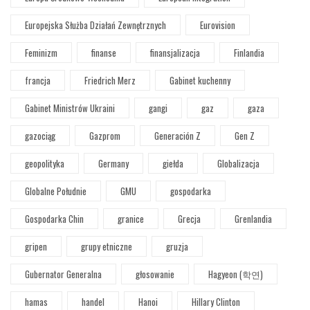
Europejska Służba Działań Zewnętrznych
Eurovision
Feminizm
finanse
finansjalizacja
Finlandia
francja
Friedrich Merz
Gabinet kuchenny
Gabinet Ministrów Ukraini
gangi
gaz
gaza
gazociąg
Gazprom
Generación Z
Gen Z
geopolityka
Germany
giełda
Globalizacja
Globalne Południe
GMU
gospodarka
Gospodarka Chin
granice
Grecja
Grenlandia
gripen
grupy etniczne
gruzja
Gubernator Generalna
głosowanie
Hagyeon (학연)
hamas
handel
Hanoi
Hillary Clinton