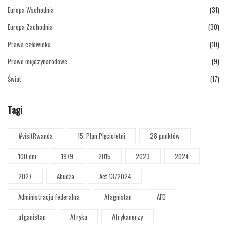
Europa Wschodnia
(31)
Europa Zachodnia
(30)
Prawa człowieka
(10)
Prawo międzynarodowe
(9)
Świat
(17)
Tagi
#visitRwanda
15. Plan Pięcioletni
28 punktów
100 dni
1979
2015
2023
2024
2027
Abudża
Act 13/2024
Administracja federalna
Afagnistan
AFD
afganistan
Afryka
Afrykanerzy