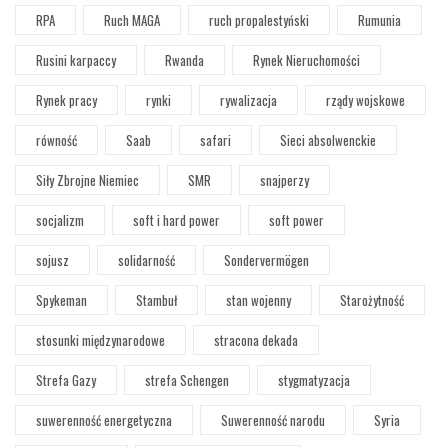
RPA
Ruch MAGA
ruch propalestyński
Rumunia
Rusini karpaccy
Rwanda
Rynek Nieruchomości
Rynek pracy
rynki
rywalizacja
rządy wojskowe
równość
Saab
safari
Sieci absolwenckie
Siły Zbrojne Niemiec
SMR
snajperzy
socjalizm
soft i hard power
soft power
sojusz
solidarność
Sondervermögen
Spykeman
Stambuł
stan wojenny
Starożytność
stosunki międzynarodowe
stracona dekada
Strefa Gazy
strefa Schengen
stygmatyzacja
suwerenność energetyczna
Suwerenność narodu
Syria