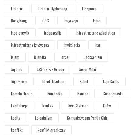
historia
Historia Dyplomacji
hiszpania
Hong Kong
ICRC
imigracja
Indie
indo-pacyfik
Indopacyfik
Infrastructure Adaptation
infrastruktura krytyczna
inwigilacja
iran
Islam
Islandia
izrael
Jacksonizm
Japonia
JAS-39 E/F Gripen
Javier Milei
Jugosławia
Józef Tischner
Kabul
Kaja Kallas
Kamala Harris
Kambodża
Kanada
Kanał Sueski
kapitulacja
kaukaz
Keir Starmer
Kijów
kobity
kolonializm
Komunistyczna Partia Chin
konflikt
konflikt graniczny