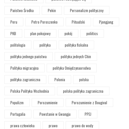
Państwo Środka
Pekin
Personalizm polityczny
Peru
Petro Poroszenko
Piłsudski
Pjongjang
PKB
plan pokojowy
pokój
poliitics
politologia
polityka
polityka fiskalna
polityka jednego państwa
polityka jednych Chin
Polityka migracyjna
polityka Omiędzynaorodwa
polityka zagraniczna
Polonia
polska
Polska Polityka Wschodnia
polska polityka zagraniczna
Populizm
Porozumienie
Porozumienie z Bougival
Portugalia
Powstanie w Gwangju
PPEJ
prawa człowieka
prawo
prawo do wody