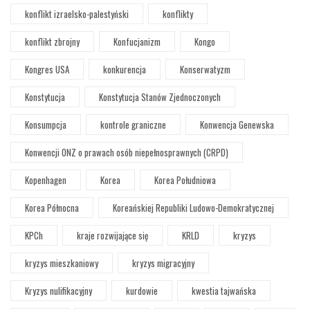
konflikt izraelsko-palestyński
konflikty
konflikt zbrojny
Konfucjanizm
Kongo
Kongres USA
konkurencja
Konserwatyzm
Konstytucja
Konstytucja Stanów Zjednoczonych
Konsumpcja
kontrole graniczne
Konwencja Genewska
Konwencji ONZ o prawach osób niepełnosprawnych (CRPD)
Kopenhagen
Korea
Korea Południowa
Korea Północna
Koreańskiej Republiki Ludowo-Demokratycznej
KPCh
kraje rozwijające się
KRLD
kryzys
kryzys mieszkaniowy
kryzys migracyjny
Kryzys nulifikacyjny
kurdowie
kwestia tajwańska