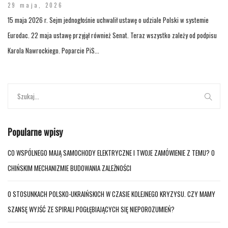
29 maja, 2026
15 maja 2026 r. Sejm jednogłośnie uchwalił ustawę o udziale Polski w systemie
Eurodac. 22 maja ustawę przyjął również Senat. Teraz wszystko zależy od podpisu
Karola Nawrockiego. Poparcie PiS...
Popularne wpisy
CO WSPÓLNEGO MAJĄ SAMOCHODY ELEKTRYCZNE I TWOJE ZAMÓWIENIE Z TEMU? O
CHIŃSKIM MECHANIZMIE BUDOWANIA ZALEŻNOŚCI
O STOSUNKACH POLSKO-UKRAIŃSKICH W CZASIE KOLEJNEGO KRYZYSU. CZY MAMY
SZANSĘ WYJŚĆ ZE SPIRALI POGŁĘBIAJĄCYCH SIĘ NIEPOROZUMIEŃ?