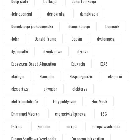
Deep state
Deflacja
dekarbonizacja
delincuencial
demografia
demokracja
Demokracja jacksonowska
demonstracje
Denmark
dolar
Donald Trump
Douyin
dyplomacja
dyplomatki
dziedzictwo
dżucze
Ecosystem Based Adaptation
Edukacja
EEAS
ekologia
Ekonomia
Ekspansjonizm
eksperci
ekspertyzy
ekwador
elektorzy
elektromobilność
Elity polityczne
Elon Musk
Emmanuel Macron
energetyka jądrowa
ESC
Estonia
Eurodac
europa
europa wschodnia
Europa Środkowo-Wschodnia
European integration