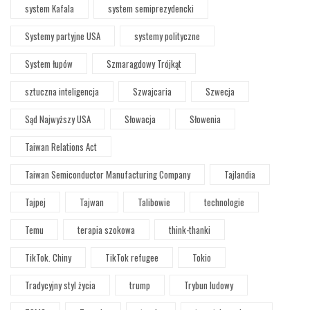
system Kafala
system semiprezydencki
Systemy partyjne USA
systemy polityczne
System łupów
Szmaragdowy Trójkąt
sztuczna inteligencja
Szwajcaria
Szwecja
Sąd Najwyższy USA
Słowacja
Słowenia
Taiwan Relations Act
Taiwan Semiconductor Manufacturing Company
Tajlandia
Tajpej
Tajwan
Talibowie
technologie
Temu
terapia szokowa
think-thanki
TikTok. Chiny
TikTok refugee
Tokio
Tradycyjny styl życia
trump
Trybun ludowy