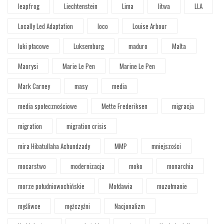
leapfrog
Liechtenstein
Lima
litwa
LLA
Locally Led Adaptation
loco
Louise Arbour
luki płacowe
Luksemburg
maduro
Malta
Maorysi
Marie Le Pen
Marine Le Pen
Mark Carney
masy
media
media społecznościowe
Mette Frederiksen
migracja
migration
migration crisis
mira Hibatullaha Achundzady
MMP
mniejszości
mocarstwo
modernizacja
moko
monarchia
morze południowochińskie
Mołdawia
muzułmanie
myśliwce
mężczyźni
Nacjonalizm