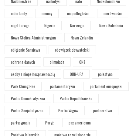
Naddniestrze
narkotyki
nato
Neokolonializm
niderlandy
niemcy
niepodległości
nierówności
nigel farage
Nigeria
Norwegia
Nowa Kaledonia
Nowa Stolica Administracyjna
Nowa Zelandia
oblężenie Sarajewa
obowiązek obywatelski
ochrona danych
olimpiada
ONZ
osoby z niepełnosprawnością
OUN-UPA
palestyna
Park Chung Hee
parlamentaryzm
parlament europejski
Partia Demokratyczna
Partia Republikańska
Partia Socjalistyczna
Partia Wigów
partnerstwo
partycypacja
Paryż
pax americana
Państwo Islamskie
państwo rozwijające się