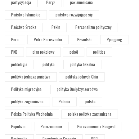
partycypacja
Paryż
pax americana
Państwo Islamskie
państwo rozwijające się
Państwo Środka
Pekin
Personalizm polityczny
Peru
Petro Poroszenko
Piłsudski
Pjongjang
PKB
plan pokojowy
pokój
poliitics
politologia
polityka
polityka fiskalna
polityka jednego państwa
polityka jednych Chin
Polityka migracyjna
polityka Omiędzynaorodwa
polityka zagraniczna
Polonia
polska
Polska Polityka Wschodnia
polska polityka zagraniczna
Populizm
Porozumienie
Porozumienie z Bougival
Portugalia
Powstanie w Gwangju
PPEJ