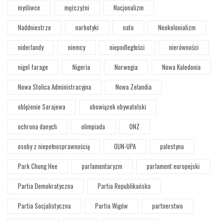
myśliwce
mężczyźni
Nacjonalizm
Naddniestrze
narkotyki
nato
Neokolonializm
niderlandy
niemcy
niepodległości
nierówności
nigel farage
Nigeria
Norwegia
Nowa Kaledonia
Nowa Stolica Administracyjna
Nowa Zelandia
oblężenie Sarajewa
obowiązek obywatelski
ochrona danych
olimpiada
ONZ
osoby z niepełnosprawnością
OUN-UPA
palestyna
Park Chung Hee
parlamentaryzm
parlament europejski
Partia Demokratyczna
Partia Republikańska
Partia Socjalistyczna
Partia Wigów
partnerstwo