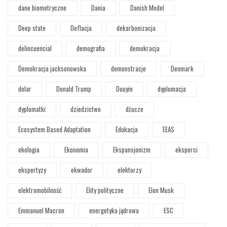
dane biometryczne
Dania
Danish Model
Deep state
Deflacja
dekarbonizacja
delincuencial
demografia
demokracja
Demokracja jacksonowska
demonstracje
Denmark
dolar
Donald Trump
Douyin
dyplomacja
dyplomatki
dziedzictwo
dżucze
Ecosystem Based Adaptation
Edukacja
EEAS
ekologia
Ekonomia
Ekspansjonizm
eksperci
ekspertyzy
ekwador
elektorzy
elektromobilność
Elity polityczne
Elon Musk
Emmanuel Macron
energetyka jądrowa
ESC