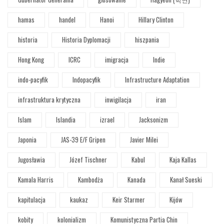
hamas
handel
Hanoi
Hillary Clinton
historia
Historia Dyplomacji
hiszpania
Hong Kong
ICRC
imigracja
Indie
indo-pacyfik
Indopacyfik
Infrastructure Adaptation
infrastruktura krytyczna
inwigilacja
iran
Islam
Islandia
izrael
Jacksonizm
Japonia
JAS-39 E/F Gripen
Javier Milei
Jugosławia
Józef Tischner
Kabul
Kaja Kallas
Kamala Harris
Kambodża
Kanada
Kanał Sueski
kapitulacja
kaukaz
Keir Starmer
Kijów
kobity
kolonializm
Komunistyczna Partia Chin