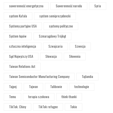
suwerenność energetyczna
Suwerenność narodu
Syria
system Kafala
system semiprezydencki
Systemy partyjne USA
systemy polityczne
System łupów
Szmaragdowy Trójkąt
sztuczna inteligencja
Szwajcaria
Szwecja
Sąd Najwyższy USA
Słowacja
Słowenia
Taiwan Relations Act
Taiwan Semiconductor Manufacturing Company
Tajlandia
Tajpej
Tajwan
Talibowie
technologie
Temu
terapia szokowa
think-thanki
TikTok. Chiny
TikTok refugee
Tokio