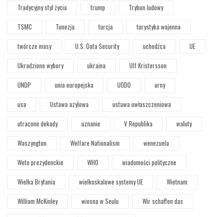
Tradycyjny styl życia
trump
Trybun ludowy
TSMC
Tunezja
turcja
turystyka wojenna
twórcze masy
U.S. Data Security
uchodźca
UE
Ukradzione wybory
ukraina
Ulf Kristersson
UNDP
unia europejska
UODO
urny
usa
Ustawa azylowa
ustawa uwłaszczeniowa
utracone dekady
uznanie
V Republika
waluty
Waszyngton
Welfare Nationalism
wenezuela
Weto prezydenckie
WHO
wiadomości polityczne
Wielka Brytania
wielkoskalowe systemy UE
Wietnam
William McKinley
wiosna w Seulu
Wir schaffen das