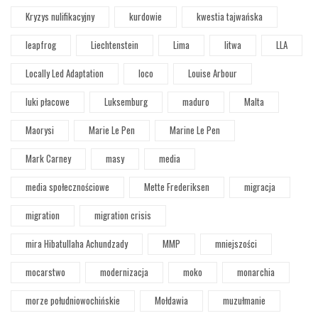
Kryzys nulifikacyjny
kurdowie
kwestia tajwańska
leapfrog
Liechtenstein
Lima
litwa
LLA
Locally Led Adaptation
loco
Louise Arbour
luki płacowe
Luksemburg
maduro
Malta
Maorysi
Marie Le Pen
Marine Le Pen
Mark Carney
masy
media
media społecznościowe
Mette Frederiksen
migracja
migration
migration crisis
mira Hibatullaha Achundzady
MMP
mniejszości
mocarstwo
modernizacja
moko
monarchia
morze południowochińskie
Mołdawia
muzułmanie