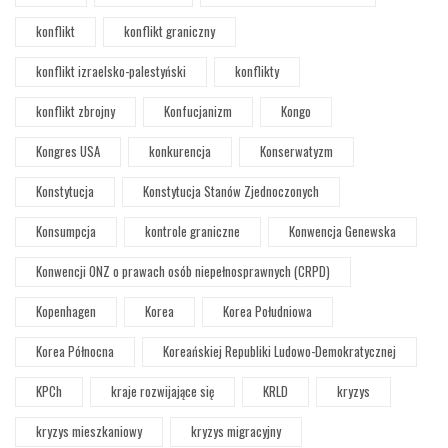
konflikt
konflikt graniczny
konflikt izraelsko-palestyński
konflikty
konflikt zbrojny
Konfucjanizm
Kongo
Kongres USA
konkurencja
Konserwatyzm
Konstytucja
Konstytucja Stanów Zjednoczonych
Konsumpcja
kontrole graniczne
Konwencja Genewska
Konwencji ONZ o prawach osób niepełnosprawnych (CRPD)
Kopenhagen
Korea
Korea Południowa
Korea Północna
Koreańskiej Republiki Ludowo-Demokratycznej
KPCh
kraje rozwijające się
KRLD
kryzys
kryzys mieszkaniowy
kryzys migracyjny