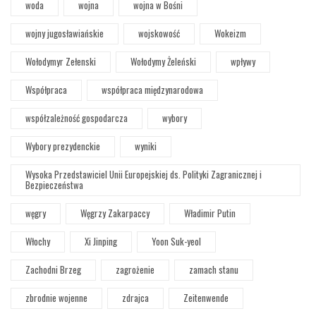
woda
wojna
wojna w Bośni
wojny jugosławiańskie
wojskowość
Wokeizm
Wołodymyr Zełenski
Wołodymy Żeleński
wpływy
Współpraca
współpraca międzynarodowa
współzależność gospodarcza
wybory
Wybory prezydenckie
wyniki
Wysoka Przedstawiciel Unii Europejskiej ds. Polityki Zagranicznej i
Bezpieczeństwa
węgry
Węgrzy Zakarpaccy
Władimir Putin
Włochy
Xi Jinping
Yoon Suk-yeol
Zachodni Brzeg
zagrożenie
zamach stanu
zbrodnie wojenne
zdrajca
Zeitenwende