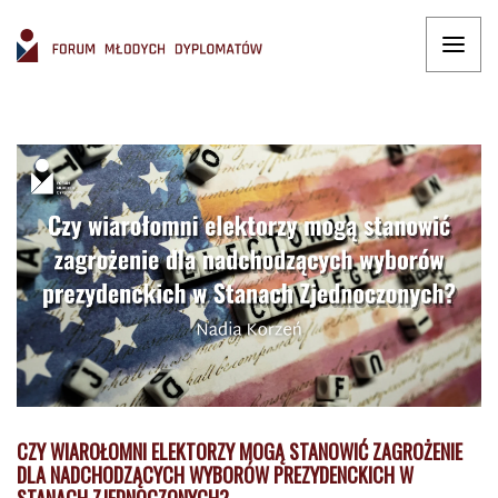
CZY WIAROŁOMNI ELEKTORZY MOGĄ STANOWIĆ ZAGROŻENIE
DLA NADCHODZĄCYCH WYBORÓW PREZYDENCKICH W
STANACH ZJEDNOCZONYCH?