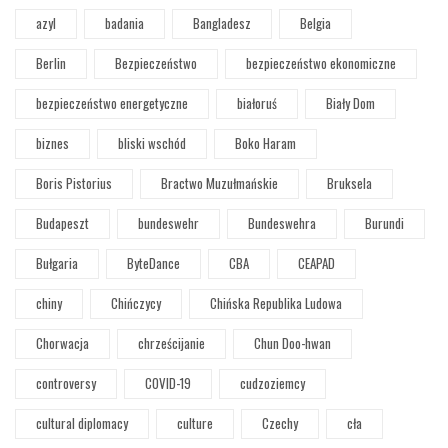
azyl
badania
Bangladesz
Belgia
Berlin
Bezpieczeństwo
bezpieczeństwo ekonomiczne
bezpieczeństwo energetyczne
białoruś
Biały Dom
biznes
bliski wschód
Boko Haram
Boris Pistorius
Bractwo Muzułmańskie
Bruksela
Budapeszt
bundeswehr
Bundeswehra
Burundi
Bułgaria
ByteDance
CBA
CEAPAD
chiny
Chińczycy
Chińska Republika Ludowa
Chorwacja
chrześcijanie
Chun Doo-hwan
controversy
COVID-19
cudzoziemcy
cultural diplomacy
culture
Czechy
cła