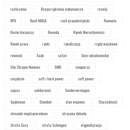
rozliczenie
Rozporządzenia wykonawcze
rozwój
RPA
Ruch MAGA
ruch propalestyński
Rumunia
Rusini karpaccy
Rwanda
Rynek Nieruchomości
Rynek pracy
rynki
rywalizacja
rządy wojskowe
równość
Saab
safari
Sieci absolwenckie
Siły Zbrojne Niemiec
SMR
snajperzy
socjalizm
soft i hard power
soft power
sojusz
solidarność
Sondervermögen
Spykeman
Stambuł
stan wojenny
Starożytność
stosunki międzynarodowe
stracona dekada
Strefa Gazy
strefa Schengen
stygmatyzacja