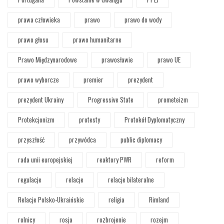
prawa człowieka
prawo
prawo do wody
prawo głosu
prawo humanitarne
Prawo Międzynarodowe
prawosławie
prawo UE
prawo wyborcze
premier
prezydent
prezydent Ukrainy
Progressive State
prometeizm
Protekcjonizm
protesty
Protokół Dyplomatyczny
przyszłość
przywódca
public diplomacy
rada unii europejskiej
reaktory PWR
reform
regulacje
relacje
relacje bilateralne
Relacje Polsko-Ukraińskie
religia
Rimland
rolnicy
rosja
rozbrojenie
rozejm