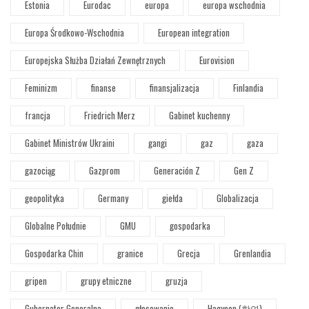
Estonia
Eurodac
europa
europa wschodnia
Europa Środkowo-Wschodnia
European integration
Europejska Służba Działań Zewnętrznych
Eurovision
Feminizm
finanse
finansjalizacja
Finlandia
francja
Friedrich Merz
Gabinet kuchenny
Gabinet Ministrów Ukraini
gangi
gaz
gaza
gazociąg
Gazprom
Generación Z
Gen Z
geopolityka
Germany
giełda
Globalizacja
Globalne Południe
GMU
gospodarka
Gospodarka Chin
granice
Grecja
Grenlandia
gripen
grupy etniczne
gruzja
Gubernator Generalna
głosowanie
Hagyeon (학연)