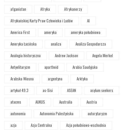
afganistan
Afryka
Afrykanerzy
Afrykańskiej Karty Praw Człowieka i Ludów
AI
America First
ameryka
ameryka południowa
Ameryka Łacińska
analiza
Analiza Gospodarcza
Analogia historyczna
Andrew Jackson
Angela Merkel
Antyelitaryzm
apartheid
Arabia Saudyjska
Arabska Wiosna
argentyna
Arktyka
artykuł 49.3
as-Sisi
ASEAN
asylum seekers
atacms
AUKUS
Australia
Austria
autonomia
Autonomia Palestyńska
autorytaryzm
azja
Azja Centralna
Azja południowo-wschodnia