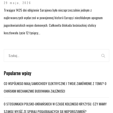
29 maja, 2026
Trwające 1425 dni oblężenie Sarajewa było niezaprzeczalnie jednym z
najkrwawszych wydarzeń w powojennej historii Europy i niechlubnym apogeum
jugosłowiańskich wojen domowych. Całkowita blokada bośniackiej stolicy
kosztowała życie 12 tysięcy...
Popularne wpisy
CO WSPÓLNEGO MAJĄ SAMOCHODY ELEKTRYCZNE I TWOJE ZAMÓWIENIE Z TEMU? O
CHIŃSKIM MECHANIZMIE BUDOWANIA ZALEŻNOŚCI
O STOSUNKACH POLSKO-UKRAIŃSKICH W CZASIE KOLEJNEGO KRYZYSU. CZY MAMY
SZANSĘ WYJŚĆ ZE SPIRALI POGŁĘBIAJĄCYCH SIĘ NIEPOROZUMIEŃ?