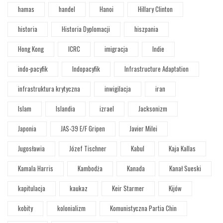
hamas
handel
Hanoi
Hillary Clinton
historia
Historia Dyplomacji
hiszpania
Hong Kong
ICRC
imigracja
Indie
indo-pacyfik
Indopacyfik
Infrastructure Adaptation
infrastruktura krytyczna
inwigilacja
iran
Islam
Islandia
izrael
Jacksonizm
Japonia
JAS-39 E/F Gripen
Javier Milei
Jugosławia
Józef Tischner
Kabul
Kaja Kallas
Kamala Harris
Kambodża
Kanada
Kanał Sueski
kapitulacja
kaukaz
Keir Starmer
Kijów
kobity
kolonializm
Komunistyczna Partia Chin