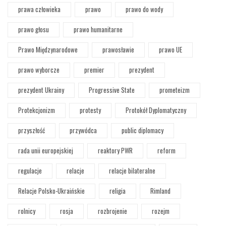
prawa człowieka
prawo
prawo do wody
prawo głosu
prawo humanitarne
Prawo Międzynarodowe
prawosławie
prawo UE
prawo wyborcze
premier
prezydent
prezydent Ukrainy
Progressive State
prometeizm
Protekcjonizm
protesty
Protokół Dyplomatyczny
przyszłość
przywódca
public diplomacy
rada unii europejskiej
reaktory PWR
reform
regulacje
relacje
relacje bilateralne
Relacje Polsko-Ukraińskie
religia
Rimland
rolnicy
rosja
rozbrojenie
rozejm