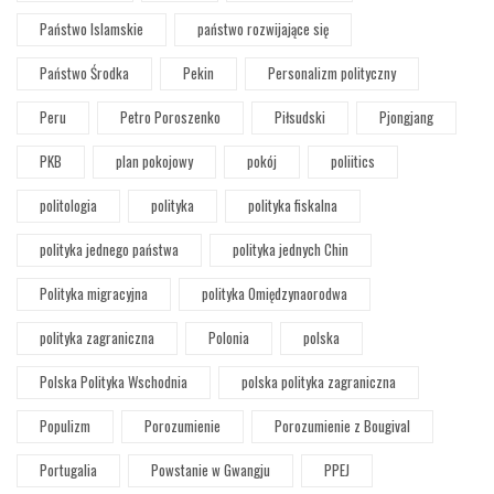
Państwo Islamskie
państwo rozwijające się
Państwo Środka
Pekin
Personalizm polityczny
Peru
Petro Poroszenko
Piłsudski
Pjongjang
PKB
plan pokojowy
pokój
poliitics
politologia
polityka
polityka fiskalna
polityka jednego państwa
polityka jednych Chin
Polityka migracyjna
polityka Omiędzynaorodwa
polityka zagraniczna
Polonia
polska
Polska Polityka Wschodnia
polska polityka zagraniczna
Populizm
Porozumienie
Porozumienie z Bougival
Portugalia
Powstanie w Gwangju
PPEJ