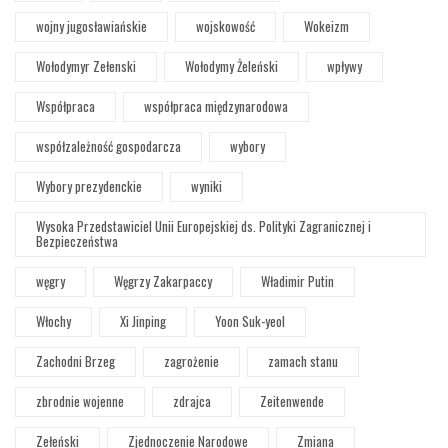
wojny jugosławiańskie
wojskowość
Wokeizm
Wołodymyr Zełenski
Wołodymy Żeleński
wpływy
Współpraca
współpraca międzynarodowa
współzależność gospodarcza
wybory
Wybory prezydenckie
wyniki
Wysoka Przedstawiciel Unii Europejskiej ds. Polityki Zagranicznej i
Bezpieczeństwa
węgry
Węgrzy Zakarpaccy
Władimir Putin
Włochy
Xi Jinping
Yoon Suk-yeol
Zachodni Brzeg
zagrożenie
zamach stanu
zbrodnie wojenne
zdrajca
Zeitenwende
Zełeński
Zjednoczenie Narodowe
Zmiana