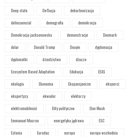
Deep state
Deflacja
dekarbonizacja
delincuencial
demografia
demokracja
Demokracja jacksonowska
demonstracje
Denmark
dolar
Donald Trump
Douyin
dyplomacja
dyplomatki
dziedzictwo
dżucze
Ecosystem Based Adaptation
Edukacja
EEAS
ekologia
Ekonomia
Ekspansjonizm
eksperci
ekspertyzy
ekwador
elektorzy
elektromobilność
Elity polityczne
Elon Musk
Emmanuel Macron
energetyka jądrowa
ESC
Estonia
Eurodac
europa
europa wschodnia