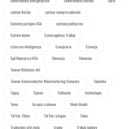
suwerenność energetyczna
Suwerenność narodu
Syria
system Kafala
system semiprezydencki
Systemy partyjne USA
systemy polityczne
System łupów
Szmaragdowy Trójkąt
sztuczna inteligencja
Szwajcaria
Szwecja
Sąd Najwyższy USA
Słowacja
Słowenia
Taiwan Relations Act
Taiwan Semiconductor Manufacturing Company
Tajlandia
Tajpej
Tajwan
Talibowie
technologie
Temu
terapia szokowa
think-thanki
TikTok. Chiny
TikTok refugee
Tokio
Tradycyjny styl życia
trump
Trybun ludowy