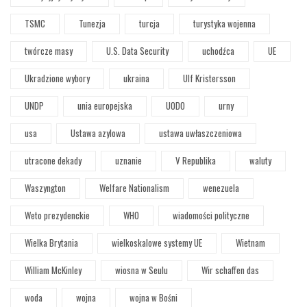
TSMC
Tunezja
turcja
turystyka wojenna
twórcze masy
U.S. Data Security
uchodźca
UE
Ukradzione wybory
ukraina
Ulf Kristersson
UNDP
unia europejska
UODO
urny
usa
Ustawa azylowa
ustawa uwłaszczeniowa
utracone dekady
uznanie
V Republika
waluty
Waszyngton
Welfare Nationalism
wenezuela
Weto prezydenckie
WHO
wiadomości polityczne
Wielka Brytania
wielkoskalowe systemy UE
Wietnam
William McKinley
wiosna w Seulu
Wir schaffen das
woda
wojna
wojna w Bośni