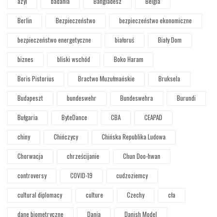
azyl
badania
Bangladesz
Belgia
Berlin
Bezpieczeństwo
bezpieczeństwo ekonomiczne
bezpieczeństwo energetyczne
białoruś
Biały Dom
biznes
bliski wschód
Boko Haram
Boris Pistorius
Bractwo Muzułmańskie
Bruksela
Budapeszt
bundeswehr
Bundeswehra
Burundi
Bułgaria
ByteDance
CBA
CEAPAD
chiny
Chińczycy
Chińska Republika Ludowa
Chorwacja
chrześcijanie
Chun Doo-hwan
controversy
COVID-19
cudzoziemcy
cultural diplomacy
culture
Czechy
cła
dane biometryczne
Dania
Danish Model