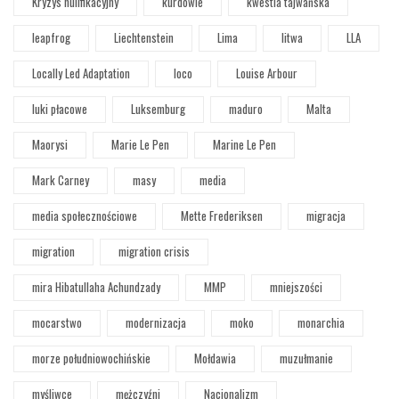
Kryzys nulifikacyjny
kurdowie
kwestia tajwańska
leapfrog
Liechtenstein
Lima
litwa
LLA
Locally Led Adaptation
loco
Louise Arbour
luki płacowe
Luksemburg
maduro
Malta
Maorysi
Marie Le Pen
Marine Le Pen
Mark Carney
masy
media
media społecznościowe
Mette Frederiksen
migracja
migration
migration crisis
mira Hibatullaha Achundzady
MMP
mniejszości
mocarstwo
modernizacja
moko
monarchia
morze południowochińskie
Mołdawia
muzułmanie
myśliwce
mężczyźni
Nacjonalizm