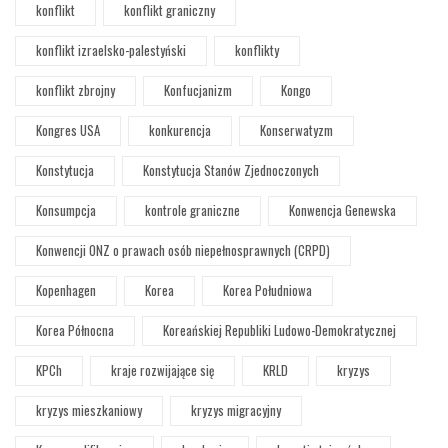
konflikt
konflikt graniczny
konflikt izraelsko-palestyński
konflikty
konflikt zbrojny
Konfucjanizm
Kongo
Kongres USA
konkurencja
Konserwatyzm
Konstytucja
Konstytucja Stanów Zjednoczonych
Konsumpcja
kontrole graniczne
Konwencja Genewska
Konwencji ONZ o prawach osób niepełnosprawnych (CRPD)
Kopenhagen
Korea
Korea Południowa
Korea Północna
Koreańskiej Republiki Ludowo-Demokratycznej
KPCh
kraje rozwijające się
KRLD
kryzys
kryzys mieszkaniowy
kryzys migracyjny