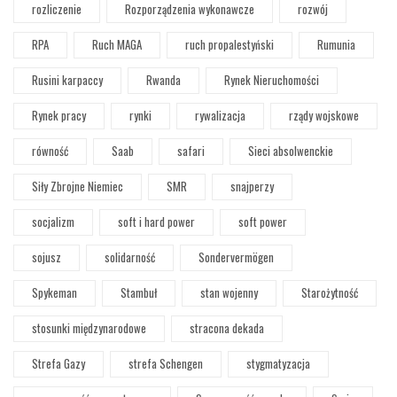
rozliczenie
Rozporządzenia wykonawcze
rozwój
RPA
Ruch MAGA
ruch propalestyński
Rumunia
Rusini karpaccy
Rwanda
Rynek Nieruchomości
Rynek pracy
rynki
rywalizacja
rządy wojskowe
równość
Saab
safari
Sieci absolwenckie
Siły Zbrojne Niemiec
SMR
snajperzy
socjalizm
soft i hard power
soft power
sojusz
solidarność
Sondervermögen
Spykeman
Stambuł
stan wojenny
Starożytność
stosunki międzynarodowe
stracona dekada
Strefa Gazy
strefa Schengen
stygmatyzacja