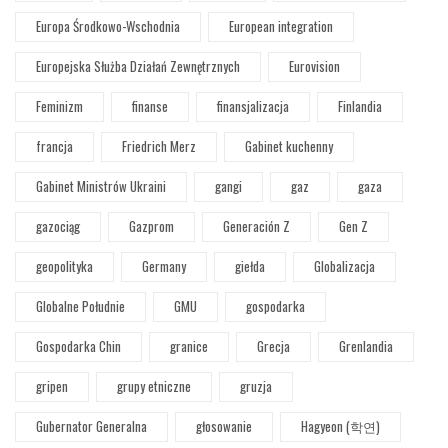
Europa Środkowo-Wschodnia
European integration
Europejska Służba Działań Zewnętrznych
Eurovision
Feminizm
finanse
finansjalizacja
Finlandia
francja
Friedrich Merz
Gabinet kuchenny
Gabinet Ministrów Ukraini
gangi
gaz
gaza
gazociąg
Gazprom
Generación Z
Gen Z
geopolityka
Germany
giełda
Globalizacja
Globalne Południe
GMU
gospodarka
Gospodarka Chin
granice
Grecja
Grenlandia
gripen
grupy etniczne
gruzja
Gubernator Generalna
głosowanie
Hagyeon (학연)