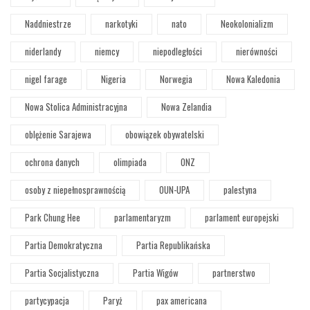
Naddniestrze
narkotyki
nato
Neokolonializm
niderlandy
niemcy
niepodległości
nierówności
nigel farage
Nigeria
Norwegia
Nowa Kaledonia
Nowa Stolica Administracyjna
Nowa Zelandia
oblężenie Sarajewa
obowiązek obywatelski
ochrona danych
olimpiada
ONZ
osoby z niepełnosprawnością
OUN-UPA
palestyna
Park Chung Hee
parlamentaryzm
parlament europejski
Partia Demokratyczna
Partia Republikańska
Partia Socjalistyczna
Partia Wigów
partnerstwo
partycypacja
Paryż
pax americana