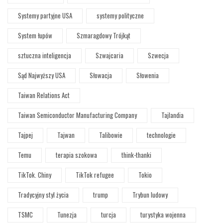
Systemy partyjne USA
systemy polityczne
System łupów
Szmaragdowy Trójkąt
sztuczna inteligencja
Szwajcaria
Szwecja
Sąd Najwyższy USA
Słowacja
Słowenia
Taiwan Relations Act
Taiwan Semiconductor Manufacturing Company
Tajlandia
Tajpej
Tajwan
Talibowie
technologie
Temu
terapia szokowa
think-thanki
TikTok. Chiny
TikTok refugee
Tokio
Tradycyjny styl życia
trump
Trybun ludowy
TSMC
Tunezja
turcja
turystyka wojenna