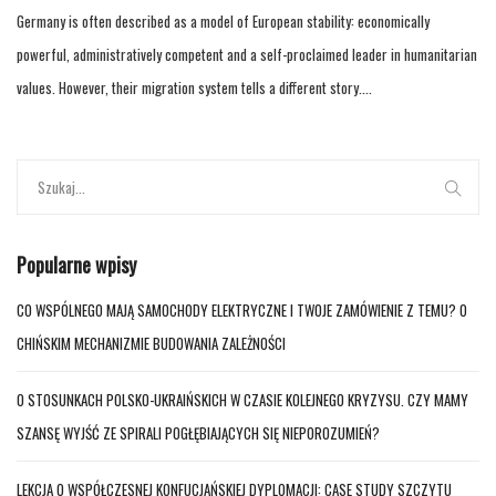
Germany is often described as a model of European stability: economically
powerful, administratively competent and a self-proclaimed leader in humanitarian
values. However, their migration system tells a different story....
Popularne wpisy
CO WSPÓLNEGO MAJĄ SAMOCHODY ELEKTRYCZNE I TWOJE ZAMÓWIENIE Z TEMU? O
CHIŃSKIM MECHANIZMIE BUDOWANIA ZALEŻNOŚCI
O STOSUNKACH POLSKO-UKRAIŃSKICH W CZASIE KOLEJNEGO KRYZYSU. CZY MAMY
SZANSĘ WYJŚĆ ZE SPIRALI POGŁĘBIAJĄCYCH SIĘ NIEPOROZUMIEŃ?
LEKCJA O WSPÓŁCZESNEJ KONFUCJAŃSKIEJ DYPLOMACJI: CASE STUDY SZCZYTU