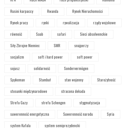
Rusini karpaccy
Rwanda
Rynek Nieruchomości
Rynek pracy
rynki
rywalizacja
rządy wojskowe
równość
Saab
safari
Sieci absolwenckie
Siły Zbrojne Niemiec
SMR
snajperzy
socjalizm
soft i hard power
soft power
sojusz
solidarność
Sondervermögen
Spykeman
Stambuł
stan wojenny
Starożytność
stosunki międzynarodowe
stracona dekada
Strefa Gazy
strefa Schengen
stygmatyzacja
suwerenność energetyczna
Suwerenność narodu
Syria
system Kafala
system semiprezydencki