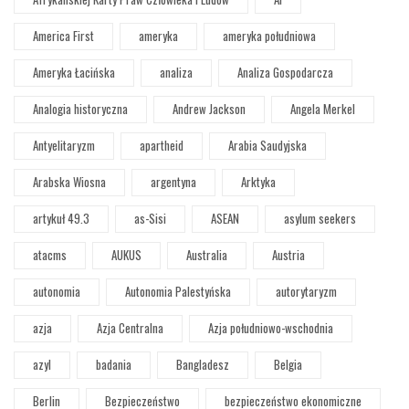
America First
ameryka
ameryka południowa
Ameryka Łacińska
analiza
Analiza Gospodarcza
Analogia historyczna
Andrew Jackson
Angela Merkel
Antyelitaryzm
apartheid
Arabia Saudyjska
Arabska Wiosna
argentyna
Arktyka
artykuł 49.3
as-Sisi
ASEAN
asylum seekers
atacms
AUKUS
Australia
Austria
autonomia
Autonomia Palestyńska
autorytaryzm
azja
Azja Centralna
Azja południowo-wschodnia
azyl
badania
Bangladesz
Belgia
Berlin
Bezpieczeństwo
bezpieczeństwo ekonomiczne