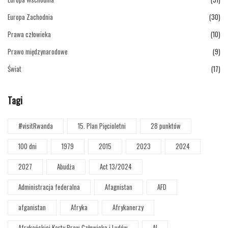
Europa Zachodnia
(30)
Prawa człowieka
(10)
Prawo międzynarodowe
(9)
Świat
(17)
Tagi
#visitRwanda
15. Plan Pięcioletni
28 punktów
100 dni
1979
2015
2023
2024
2027
Abudża
Act 13/2024
Administracja federalna
Afagnistan
AFD
afganistan
Afryka
Afrykanerzy
Afrykańskiej Karty Praw Człowieka i Ludów
AI