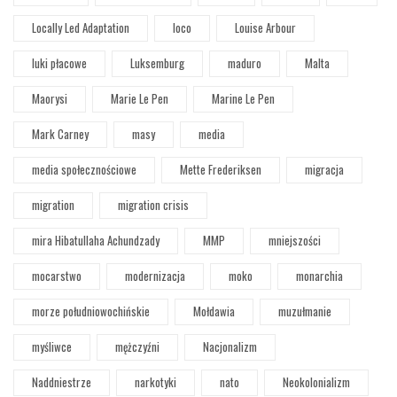
Locally Led Adaptation
loco
Louise Arbour
luki płacowe
Luksemburg
maduro
Malta
Maorysi
Marie Le Pen
Marine Le Pen
Mark Carney
masy
media
media społecznościowe
Mette Frederiksen
migracja
migration
migration crisis
mira Hibatullaha Achundzady
MMP
mniejszości
mocarstwo
modernizacja
moko
monarchia
morze południowochińskie
Mołdawia
muzułmanie
myśliwce
mężczyźni
Nacjonalizm
Naddniestrze
narkotyki
nato
Neokolonializm