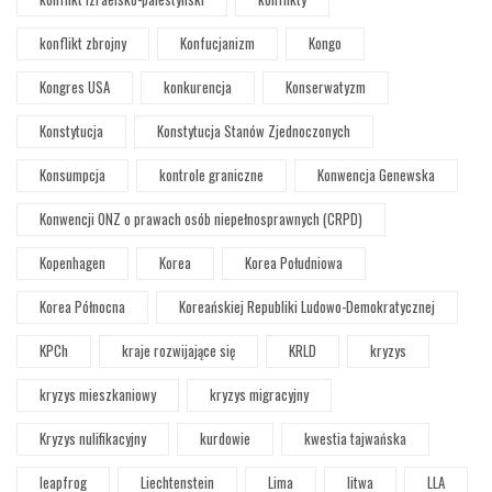
konflikt zbrojny
Konfucjanizm
Kongo
Kongres USA
konkurencja
Konserwatyzm
Konstytucja
Konstytucja Stanów Zjednoczonych
Konsumpcja
kontrole graniczne
Konwencja Genewska
Konwencji ONZ o prawach osób niepełnosprawnych (CRPD)
Kopenhagen
Korea
Korea Południowa
Korea Północna
Koreańskiej Republiki Ludowo-Demokratycznej
KPCh
kraje rozwijające się
KRLD
kryzys
kryzys mieszkaniowy
kryzys migracyjny
Kryzys nulifikacyjny
kurdowie
kwestia tajwańska
leapfrog
Liechtenstein
Lima
litwa
LLA