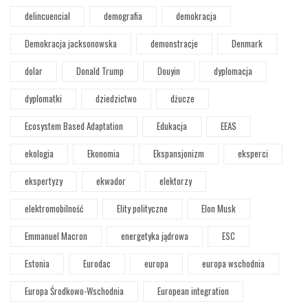
delincuencial
demografia
demokracja
Demokracja jacksonowska
demonstracje
Denmark
dolar
Donald Trump
Douyin
dyplomacja
dyplomatki
dziedzictwo
dżucze
Ecosystem Based Adaptation
Edukacja
EEAS
ekologia
Ekonomia
Ekspansjonizm
eksperci
ekspertyzy
ekwador
elektorzy
elektromobilność
Elity polityczne
Elon Musk
Emmanuel Macron
energetyka jądrowa
ESC
Estonia
Eurodac
europa
europa wschodnia
Europa Środkowo-Wschodnia
European integration