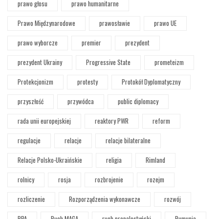
prawo głosu
prawo humanitarne
Prawo Międzynarodowe
prawosławie
prawo UE
prawo wyborcze
premier
prezydent
prezydent Ukrainy
Progressive State
prometeizm
Protekcjonizm
protesty
Protokół Dyplomatyczny
przyszłość
przywódca
public diplomacy
rada unii europejskiej
reaktory PWR
reform
regulacje
relacje
relacje bilateralne
Relacje Polsko-Ukraińskie
religia
Rimland
rolnicy
rosja
rozbrojenie
rozejm
rozliczenie
Rozporządzenia wykonawcze
rozwój
RPA
Ruch MAGA
ruch propalestyński
Rumunia