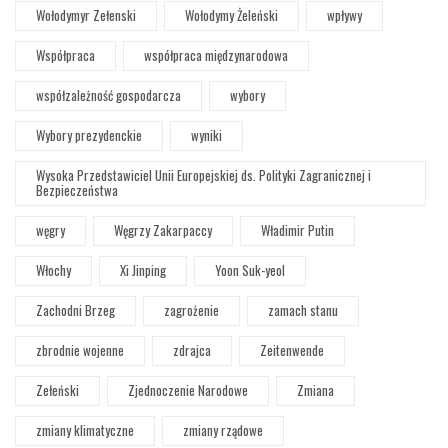
Wołodymyr Zełenski
Wołodymy Żeleński
wpływy
Współpraca
współpraca międzynarodowa
współzależność gospodarcza
wybory
Wybory prezydenckie
wyniki
Wysoka Przedstawiciel Unii Europejskiej ds. Polityki Zagranicznej i
Bezpieczeństwa
węgry
Węgrzy Zakarpaccy
Władimir Putin
Włochy
Xi Jinping
Yoon Suk-yeol
Zachodni Brzeg
zagrożenie
zamach stanu
zbrodnie wojenne
zdrajca
Zeitenwende
Zełeński
Zjednoczenie Narodowe
Zmiana
zmiany klimatyczne
zmiany rządowe