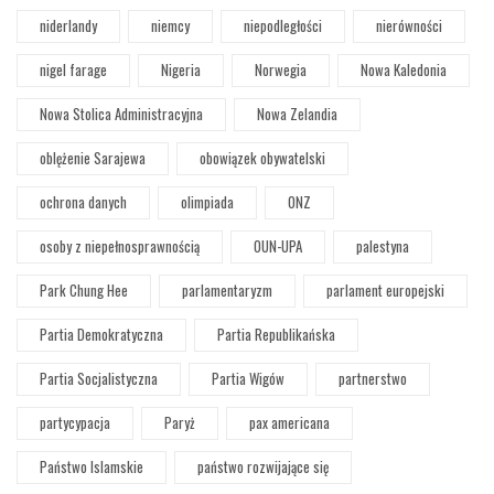
niderlandy
niemcy
niepodległości
nierówności
nigel farage
Nigeria
Norwegia
Nowa Kaledonia
Nowa Stolica Administracyjna
Nowa Zelandia
oblężenie Sarajewa
obowiązek obywatelski
ochrona danych
olimpiada
ONZ
osoby z niepełnosprawnością
OUN-UPA
palestyna
Park Chung Hee
parlamentaryzm
parlament europejski
Partia Demokratyczna
Partia Republikańska
Partia Socjalistyczna
Partia Wigów
partnerstwo
partycypacja
Paryż
pax americana
Państwo Islamskie
państwo rozwijające się