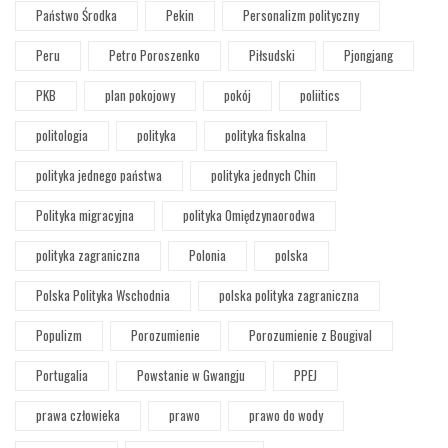
Państwo Środka
Pekin
Personalizm polityczny
Peru
Petro Poroszenko
Piłsudski
Pjongjang
PKB
plan pokojowy
pokój
poliitics
politologia
polityka
polityka fiskalna
polityka jednego państwa
polityka jednych Chin
Polityka migracyjna
polityka Omiędzynaorodwa
polityka zagraniczna
Polonia
polska
Polska Polityka Wschodnia
polska polityka zagraniczna
Populizm
Porozumienie
Porozumienie z Bougival
Portugalia
Powstanie w Gwangju
PPEJ
prawa człowieka
prawo
prawo do wody