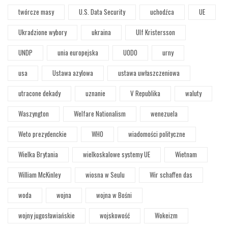
twórcze masy
U.S. Data Security
uchodźca
UE
Ukradzione wybory
ukraina
Ulf Kristersson
UNDP
unia europejska
UODO
urny
usa
Ustawa azylowa
ustawa uwłaszczeniowa
utracone dekady
uznanie
V Republika
waluty
Waszyngton
Welfare Nationalism
wenezuela
Weto prezydenckie
WHO
wiadomości polityczne
Wielka Brytania
wielkoskalowe systemy UE
Wietnam
William McKinley
wiosna w Seulu
Wir schaffen das
woda
wojna
wojna w Bośni
wojny jugosławiańskie
wojskowość
Wokeizm