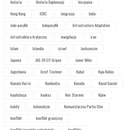
historia
Historia Dyplomacji
hiszpania
Hong Kong
ICRC
imigracja
Indie
indo-pacyfik
Indopacyfik
Infrastructure Adaptation
infrastruktura krytyczna
inwigilacja
iran
Islam
Islandia
izrael
Jacksonizm
Japonia
JAS-39 E/F Gripen
Javier Milei
Jugosławia
Józef Tischner
Kabul
Kaja Kallas
Kamala Harris
Kambodża
Kanada
Kanał Sueski
kapitulacja
kaukaz
Keir Starmer
Kijów
kobity
kolonializm
Komunistyczna Partia Chin
konflikt
konflikt graniczny
konflikt izraelsko-palestyński
konflikty