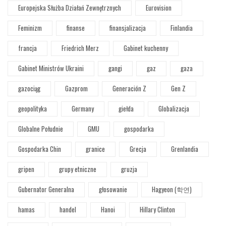
Europejska Służba Działań Zewnętrznych
Eurovision
Feminizm
finanse
finansjalizacja
Finlandia
francja
Friedrich Merz
Gabinet kuchenny
Gabinet Ministrów Ukraini
gangi
gaz
gaza
gazociąg
Gazprom
Generación Z
Gen Z
geopolityka
Germany
giełda
Globalizacja
Globalne Południe
GMU
gospodarka
Gospodarka Chin
granice
Grecja
Grenlandia
gripen
grupy etniczne
gruzja
Gubernator Generalna
głosowanie
Hagyeon (학연)
hamas
handel
Hanoi
Hillary Clinton