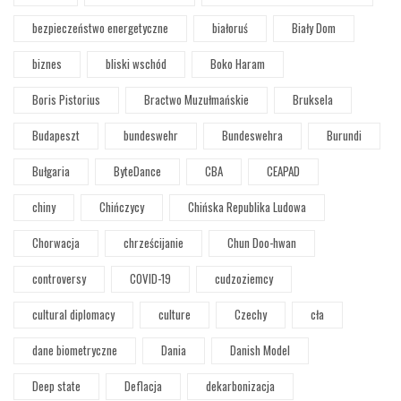
bezpieczeństwo energetyczne
białoruś
Biały Dom
biznes
bliski wschód
Boko Haram
Boris Pistorius
Bractwo Muzułmańskie
Bruksela
Budapeszt
bundeswehr
Bundeswehra
Burundi
Bułgaria
ByteDance
CBA
CEAPAD
chiny
Chińczycy
Chińska Republika Ludowa
Chorwacja
chrześcijanie
Chun Doo-hwan
controversy
COVID-19
cudzoziemcy
cultural diplomacy
culture
Czechy
cła
dane biometryczne
Dania
Danish Model
Deep state
Deflacja
dekarbonizacja