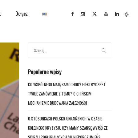
t
Dołącz
Popularne wpisy
CO WSPÓLNEGO MAJĄ SAMOCHODY ELEKTRYCZNE I
TWOJE ZAMÓWIENIE Z TEMU? O CHIŃSKIM
MECHANIZMIE BUDOWANIA ZALEŻNOŚCI
O STOSUNKACH POLSKO-UKRAIŃSKICH W CZASIE
KOLEJNEGO KRYZYSU. CZY MAMY SZANSĘ WYJŚĆ ZE
SPIRALI POGŁĘBIAJĄCYCH SIĘ NIEPOROZUMIEŃ?