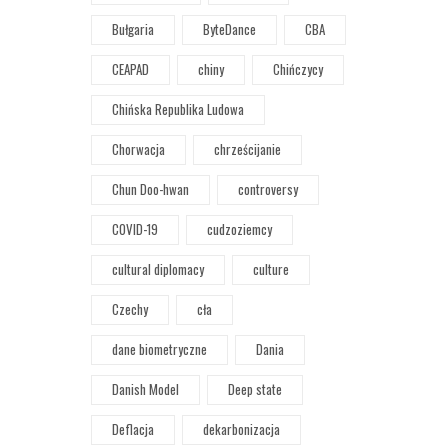
Bułgaria
ByteDance
CBA
CEAPAD
chiny
Chińczycy
Chińska Republika Ludowa
Chorwacja
chrześcijanie
Chun Doo-hwan
controversy
COVID-19
cudzoziemcy
cultural diplomacy
culture
Czechy
cła
dane biometryczne
Dania
Danish Model
Deep state
Deflacja
dekarbonizacja