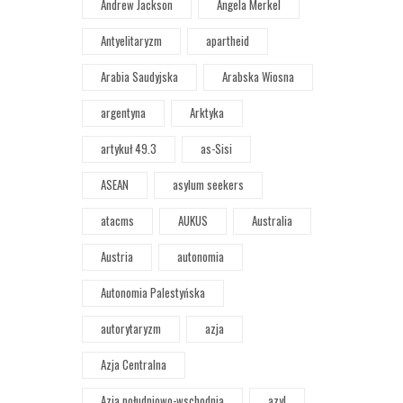
Andrew Jackson
Angela Merkel
Antyelitaryzm
apartheid
Arabia Saudyjska
Arabska Wiosna
argentyna
Arktyka
artykuł 49.3
as-Sisi
ASEAN
asylum seekers
atacms
AUKUS
Australia
Austria
autonomia
Autonomia Palestyńska
autorytaryzm
azja
Azja Centralna
Azja południowo-wschodnia
azyl