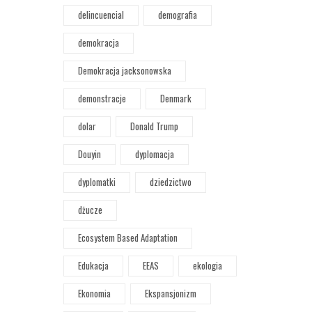
delincuencial
demografia
demokracja
Demokracja jacksonowska
demonstracje
Denmark
dolar
Donald Trump
Douyin
dyplomacja
dyplomatki
dziedzictwo
dżucze
Ecosystem Based Adaptation
Edukacja
EEAS
ekologia
Ekonomia
Ekspansjonizm