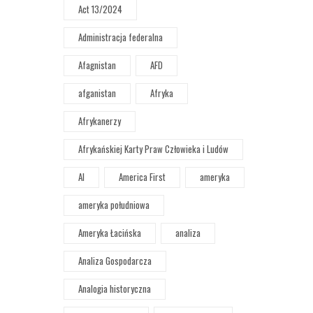
Act 13/2024
Administracja federalna
Afagnistan
AFD
afganistan
Afryka
Afrykanerzy
Afrykańskiej Karty Praw Człowieka i Ludów
AI
America First
ameryka
ameryka południowa
Ameryka Łacińska
analiza
Analiza Gospodarcza
Analogia historyczna