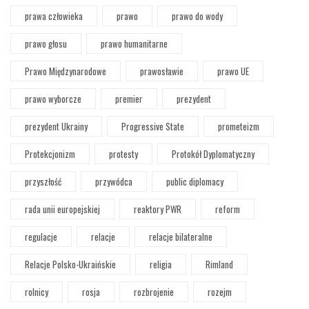
prawa człowieka
prawo
prawo do wody
prawo głosu
prawo humanitarne
Prawo Międzynarodowe
prawosławie
prawo UE
prawo wyborcze
premier
prezydent
prezydent Ukrainy
Progressive State
prometeizm
Protekcjonizm
protesty
Protokół Dyplomatyczny
przyszłość
przywódca
public diplomacy
rada unii europejskiej
reaktory PWR
reform
regulacje
relacje
relacje bilateralne
Relacje Polsko-Ukraińskie
religia
Rimland
rolnicy
rosja
rozbrojenie
rozejm