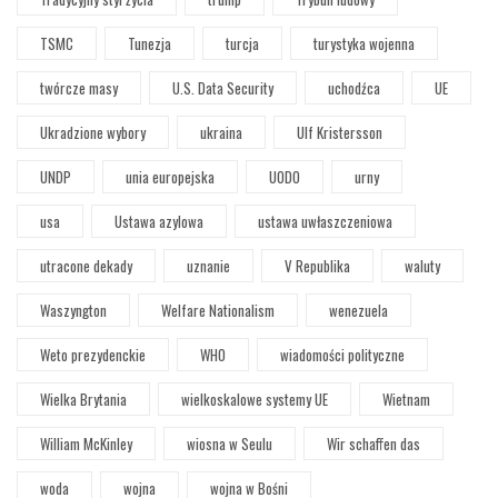
TSMC
Tunezja
turcja
turystyka wojenna
twórcze masy
U.S. Data Security
uchodźca
UE
Ukradzione wybory
ukraina
Ulf Kristersson
UNDP
unia europejska
UODO
urny
usa
Ustawa azylowa
ustawa uwłaszczeniowa
utracone dekady
uznanie
V Republika
waluty
Waszyngton
Welfare Nationalism
wenezuela
Weto prezydenckie
WHO
wiadomości polityczne
Wielka Brytania
wielkoskalowe systemy UE
Wietnam
William McKinley
wiosna w Seulu
Wir schaffen das
woda
wojna
wojna w Bośni