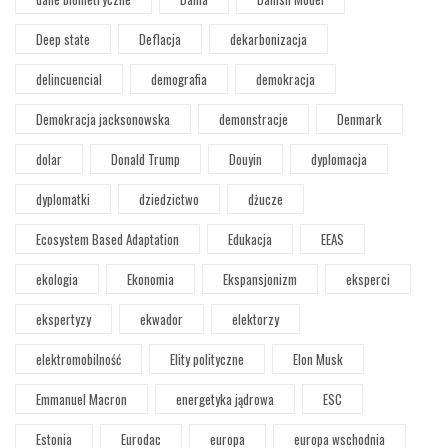
Deep state
Deflacja
dekarbonizacja
delincuencial
demografia
demokracja
Demokracja jacksonowska
demonstracje
Denmark
dolar
Donald Trump
Douyin
dyplomacja
dyplomatki
dziedzictwo
dżucze
Ecosystem Based Adaptation
Edukacja
EEAS
ekologia
Ekonomia
Ekspansjonizm
eksperci
ekspertyzy
ekwador
elektorzy
elektromobilność
Elity polityczne
Elon Musk
Emmanuel Macron
energetyka jądrowa
ESC
Estonia
Eurodac
europa
europa wschodnia