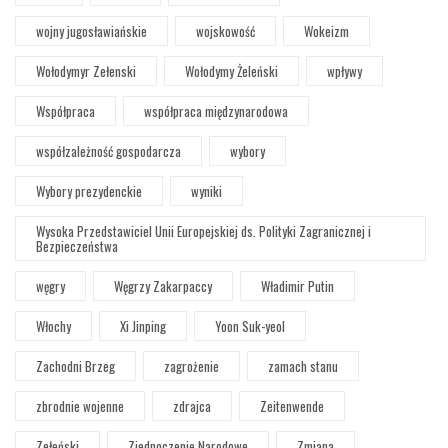
wojny jugosławiańskie
wojskowość
Wokeizm
Wołodymyr Zełenski
Wołodymy Żeleński
wpływy
Współpraca
współpraca międzynarodowa
współzależność gospodarcza
wybory
Wybory prezydenckie
wyniki
Wysoka Przedstawiciel Unii Europejskiej ds. Polityki Zagranicznej i
Bezpieczeństwa
węgry
Węgrzy Zakarpaccy
Władimir Putin
Włochy
Xi Jinping
Yoon Suk-yeol
Zachodni Brzeg
zagrożenie
zamach stanu
zbrodnie wojenne
zdrajca
Zeitenwende
Zełeński
Zjednoczenie Narodowe
Zmiana