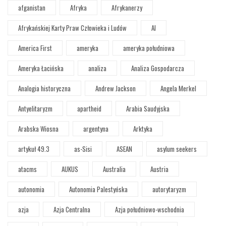
afganistan
Afryka
Afrykanerzy
Afrykańskiej Karty Praw Człowieka i Ludów
AI
America First
ameryka
ameryka południowa
Ameryka Łacińska
analiza
Analiza Gospodarcza
Analogia historyczna
Andrew Jackson
Angela Merkel
Antyelitaryzm
apartheid
Arabia Saudyjska
Arabska Wiosna
argentyna
Arktyka
artykuł 49.3
as-Sisi
ASEAN
asylum seekers
atacms
AUKUS
Australia
Austria
autonomia
Autonomia Palestyńska
autorytaryzm
azja
Azja Centralna
Azja południowo-wschodnia