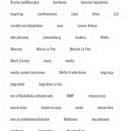
Kryzys nulifikacyjny
kurdowie
kwestia tajwańska
leapfrog
Liechtenstein
Lima
litwa
LLA
Locally Led Adaptation
loco
Louise Arbour
luki płacowe
Luksemburg
maduro
Malta
Maorysi
Marie Le Pen
Marine Le Pen
Mark Carney
masy
media
media społecznościowe
Mette Frederiksen
migracja
migration
migration crisis
mira Hibatullaha Achundzady
MMP
mniejszości
mocarstwo
modernizacja
moko
monarchia
morze południowochińskie
Mołdawia
muzułmanie
myśliwce
mężczyźni
Nacjonalizm