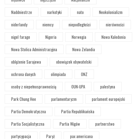
Naddniestrze
narkotyki
nato
Neokolonializm
niderlandy
niemcy
niepodległości
nierówności
nigel farage
Nigeria
Norwegia
Nowa Kaledonia
Nowa Stolica Administracyjna
Nowa Zelandia
oblężenie Sarajewa
obowiązek obywatelski
ochrona danych
olimpiada
ONZ
osoby z niepełnosprawnością
OUN-UPA
palestyna
Park Chung Hee
parlamentaryzm
parlament europejski
Partia Demokratyczna
Partia Republikańska
Partia Socjalistyczna
Partia Wigów
partnerstwo
partycypacja
Paryż
pax americana