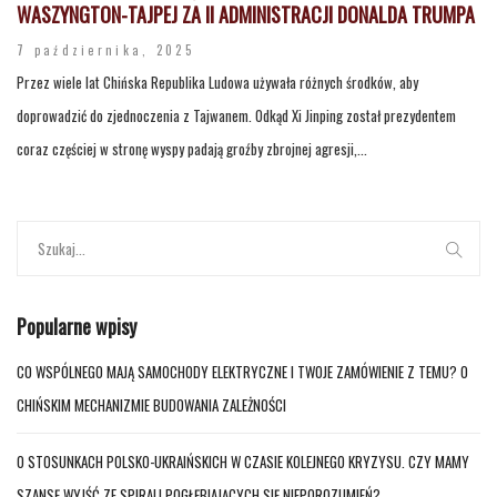
WASZYNGTON-TAJPEJ ZA II ADMINISTRACJI DONALDA TRUMPA
7 października, 2025
Przez wiele lat Chińska Republika Ludowa używała różnych środków, aby
doprowadzić do zjednoczenia z Tajwanem. Odkąd Xi Jinping został prezydentem
coraz częściej w stronę wyspy padają groźby zbrojnej agresji,...
Popularne wpisy
CO WSPÓLNEGO MAJĄ SAMOCHODY ELEKTRYCZNE I TWOJE ZAMÓWIENIE Z TEMU? O
CHIŃSKIM MECHANIZMIE BUDOWANIA ZALEŻNOŚCI
O STOSUNKACH POLSKO-UKRAIŃSKICH W CZASIE KOLEJNEGO KRYZYSU. CZY MAMY
SZANSĘ WYJŚĆ ZE SPIRALI POGŁĘBIAJĄCYCH SIĘ NIEPOROZUMIEŃ?