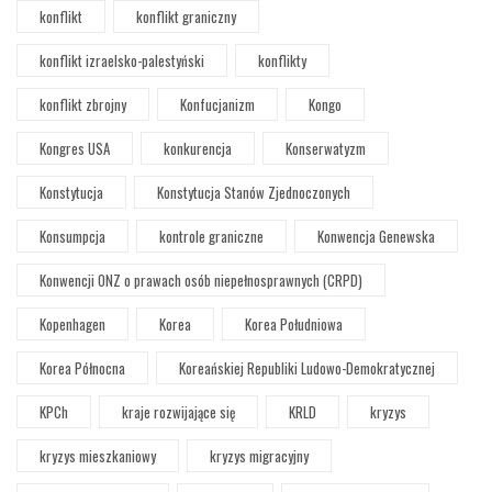
konflikt
konflikt graniczny
konflikt izraelsko-palestyński
konflikty
konflikt zbrojny
Konfucjanizm
Kongo
Kongres USA
konkurencja
Konserwatyzm
Konstytucja
Konstytucja Stanów Zjednoczonych
Konsumpcja
kontrole graniczne
Konwencja Genewska
Konwencji ONZ o prawach osób niepełnosprawnych (CRPD)
Kopenhagen
Korea
Korea Południowa
Korea Północna
Koreańskiej Republiki Ludowo-Demokratycznej
KPCh
kraje rozwijające się
KRLD
kryzys
kryzys mieszkaniowy
kryzys migracyjny