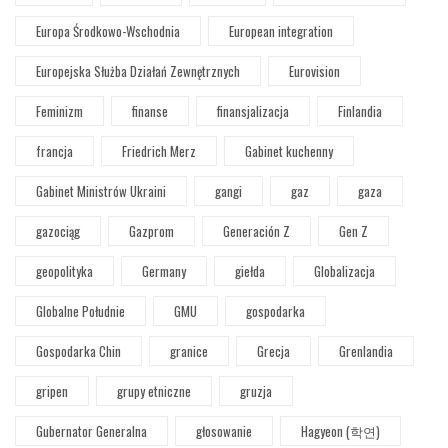
Europa Środkowo-Wschodnia
European integration
Europejska Służba Działań Zewnętrznych
Eurovision
Feminizm
finanse
finansjalizacja
Finlandia
francja
Friedrich Merz
Gabinet kuchenny
Gabinet Ministrów Ukraini
gangi
gaz
gaza
gazociąg
Gazprom
Generación Z
Gen Z
geopolityka
Germany
giełda
Globalizacja
Globalne Południe
GMU
gospodarka
Gospodarka Chin
granice
Grecja
Grenlandia
gripen
grupy etniczne
gruzja
Gubernator Generalna
głosowanie
Hagyeon (학연)