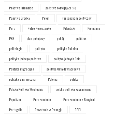
Państwo Islamskie
państwo rozwijające się
Państwo Środka
Pekin
Personalizm polityczny
Peru
Petro Poroszenko
Piłsudski
Pjongjang
PKB
plan pokojowy
pokój
poliitics
politologia
polityka
polityka fiskalna
polityka jednego państwa
polityka jednych Chin
Polityka migracyjna
polityka Omiędzynaorodwa
polityka zagraniczna
Polonia
polska
Polska Polityka Wschodnia
polska polityka zagraniczna
Populizm
Porozumienie
Porozumienie z Bougival
Portugalia
Powstanie w Gwangju
PPEJ