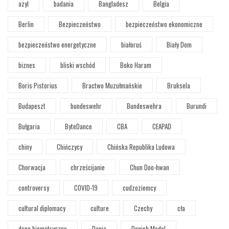
azyl
badania
Bangladesz
Belgia
Berlin
Bezpieczeństwo
bezpieczeństwo ekonomiczne
bezpieczeństwo energetyczne
białoruś
Biały Dom
biznes
bliski wschód
Boko Haram
Boris Pistorius
Bractwo Muzułmańskie
Bruksela
Budapeszt
bundeswehr
Bundeswehra
Burundi
Bułgaria
ByteDance
CBA
CEAPAD
chiny
Chińczycy
Chińska Republika Ludowa
Chorwacja
chrześcijanie
Chun Doo-hwan
controversy
COVID-19
cudzoziemcy
cultural diplomacy
culture
Czechy
cła
dane biometryczne
Dania
Danish Model