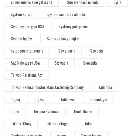
suwerenność energetyczna
Suwerenność narodu
Syria
system Kafala
system semiprezydencki
Systemy partyjne USA
systemy polityczne
System łupów
Szmaragdowy Trójkąt
sztuczna inteligencja
Szwajcaria
Szwecja
Sąd Najwyższy USA
Słowacja
Słowenia
Taiwan Relations Act
Taiwan Semiconductor Manufacturing Company
Tajlandia
Tajpej
Tajwan
Talibowie
technologie
Temu
terapia szokowa
think-thanki
TikTok. Chiny
TikTok refugee
Tokio
Tradycyjny styl życia
trump
Trybun ludowy