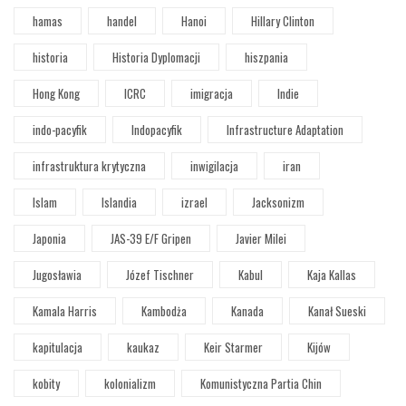
hamas
handel
Hanoi
Hillary Clinton
historia
Historia Dyplomacji
hiszpania
Hong Kong
ICRC
imigracja
Indie
indo-pacyfik
Indopacyfik
Infrastructure Adaptation
infrastruktura krytyczna
inwigilacja
iran
Islam
Islandia
izrael
Jacksonizm
Japonia
JAS-39 E/F Gripen
Javier Milei
Jugosławia
Józef Tischner
Kabul
Kaja Kallas
Kamala Harris
Kambodża
Kanada
Kanał Sueski
kapitulacja
kaukaz
Keir Starmer
Kijów
kobity
kolonializm
Komunistyczna Partia Chin