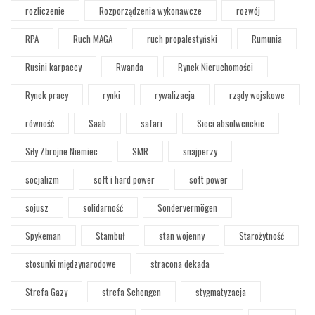
rozliczenie
Rozporządzenia wykonawcze
rozwój
RPA
Ruch MAGA
ruch propalestyński
Rumunia
Rusini karpaccy
Rwanda
Rynek Nieruchomości
Rynek pracy
rynki
rywalizacja
rządy wojskowe
równość
Saab
safari
Sieci absolwenckie
Siły Zbrojne Niemiec
SMR
snajperzy
socjalizm
soft i hard power
soft power
sojusz
solidarność
Sondervermögen
Spykeman
Stambuł
stan wojenny
Starożytność
stosunki międzynarodowe
stracona dekada
Strefa Gazy
strefa Schengen
stygmatyzacja