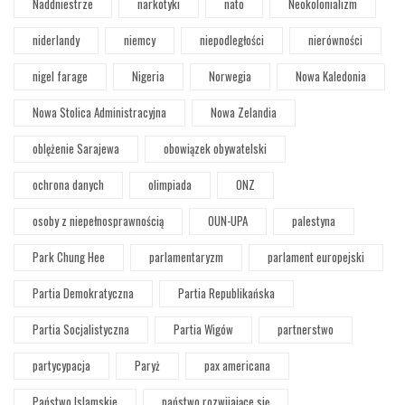
Naddniestrze
narkotyki
nato
Neokolonializm
niderlandy
niemcy
niepodległości
nierówności
nigel farage
Nigeria
Norwegia
Nowa Kaledonia
Nowa Stolica Administracyjna
Nowa Zelandia
oblężenie Sarajewa
obowiązek obywatelski
ochrona danych
olimpiada
ONZ
osoby z niepełnosprawnością
OUN-UPA
palestyna
Park Chung Hee
parlamentaryzm
parlament europejski
Partia Demokratyczna
Partia Republikańska
Partia Socjalistyczna
Partia Wigów
partnerstwo
partycypacja
Paryż
pax americana
Państwo Islamskie
państwo rozwijające się