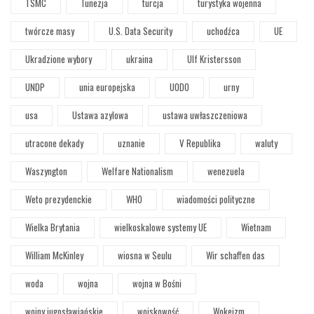
TSMC
Tunezja
turcja
turystyka wojenna
twórcze masy
U.S. Data Security
uchodźca
UE
Ukradzione wybory
ukraina
Ulf Kristersson
UNDP
unia europejska
UODO
urny
usa
Ustawa azylowa
ustawa uwłaszczeniowa
utracone dekady
uznanie
V Republika
waluty
Waszyngton
Welfare Nationalism
wenezuela
Weto prezydenckie
WHO
wiadomości polityczne
Wielka Brytania
wielkoskalowe systemy UE
Wietnam
William McKinley
wiosna w Seulu
Wir schaffen das
woda
wojna
wojna w Bośni
wojny jugosławiańskie
wojskowość
Wokeizm