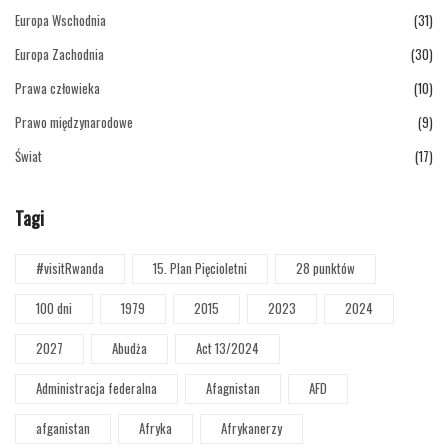
Europa Wschodnia
(31)
Europa Zachodnia
(30)
Prawa człowieka
(10)
Prawo międzynarodowe
(9)
Świat
(17)
Tagi
#visitRwanda
15. Plan Pięcioletni
28 punktów
100 dni
1979
2015
2023
2024
2027
Abudża
Act 13/2024
Administracja federalna
Afagnistan
AFD
afganistan
Afryka
Afrykanerzy