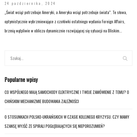
24 października, 2024
„Świat wciąż potrzebuje Ameryki, a Ameryka wciąż potrzebuje świata”. Te słowa,
optymistycznie wybrzmiewające z czołówki ostatniego wydania Foreign Affairs,
brzmią wątpliwie w obliczu dynamicznie rozwijającej się sytuacji na Bliskim...
Popularne wpisy
CO WSPÓLNEGO MAJĄ SAMOCHODY ELEKTRYCZNE I TWOJE ZAMÓWIENIE Z TEMU? O
CHIŃSKIM MECHANIZMIE BUDOWANIA ZALEŻNOŚCI
O STOSUNKACH POLSKO-UKRAIŃSKICH W CZASIE KOLEJNEGO KRYZYSU. CZY MAMY
SZANSĘ WYJŚĆ ZE SPIRALI POGŁĘBIAJĄCYCH SIĘ NIEPOROZUMIEŃ?