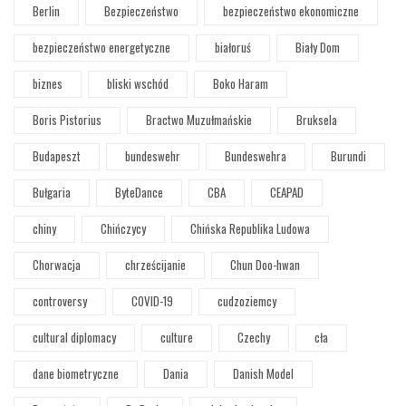
Berlin
Bezpieczeństwo
bezpieczeństwo ekonomiczne
bezpieczeństwo energetyczne
białoruś
Biały Dom
biznes
bliski wschód
Boko Haram
Boris Pistorius
Bractwo Muzułmańskie
Bruksela
Budapeszt
bundeswehr
Bundeswehra
Burundi
Bułgaria
ByteDance
CBA
CEAPAD
chiny
Chińczycy
Chińska Republika Ludowa
Chorwacja
chrześcijanie
Chun Doo-hwan
controversy
COVID-19
cudzoziemcy
cultural diplomacy
culture
Czechy
cła
dane biometryczne
Dania
Danish Model