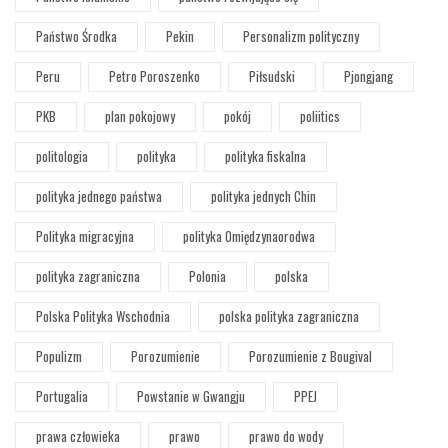
Państwo Środka
Pekin
Personalizm polityczny
Peru
Petro Poroszenko
Piłsudski
Pjongjang
PKB
plan pokojowy
pokój
poliitics
politologia
polityka
polityka fiskalna
polityka jednego państwa
polityka jednych Chin
Polityka migracyjna
polityka Omiędzynaorodwa
polityka zagraniczna
Polonia
polska
Polska Polityka Wschodnia
polska polityka zagraniczna
Populizm
Porozumienie
Porozumienie z Bougival
Portugalia
Powstanie w Gwangju
PPEJ
prawa człowieka
prawo
prawo do wody