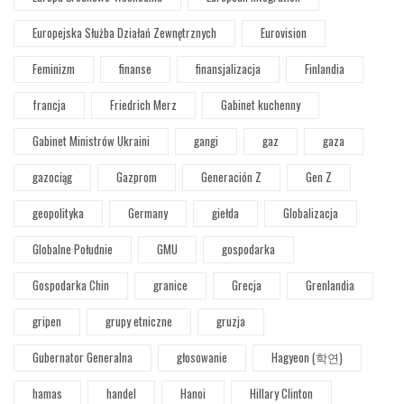
Europejska Służba Działań Zewnętrznych
Eurovision
Feminizm
finanse
finansjalizacja
Finlandia
francja
Friedrich Merz
Gabinet kuchenny
Gabinet Ministrów Ukraini
gangi
gaz
gaza
gazociąg
Gazprom
Generación Z
Gen Z
geopolityka
Germany
giełda
Globalizacja
Globalne Południe
GMU
gospodarka
Gospodarka Chin
granice
Grecja
Grenlandia
gripen
grupy etniczne
gruzja
Gubernator Generalna
głosowanie
Hagyeon (학연)
hamas
handel
Hanoi
Hillary Clinton