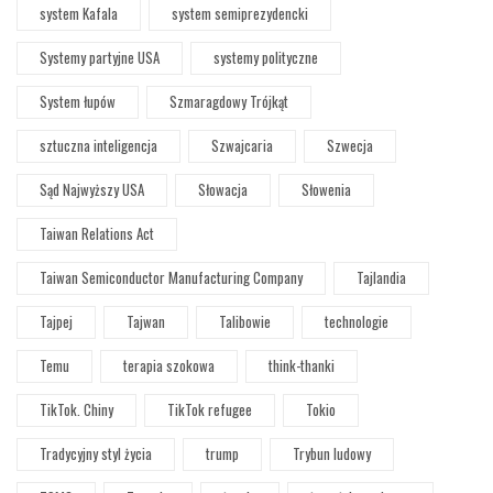
system Kafala
system semiprezydencki
Systemy partyjne USA
systemy polityczne
System łupów
Szmaragdowy Trójkąt
sztuczna inteligencja
Szwajcaria
Szwecja
Sąd Najwyższy USA
Słowacja
Słowenia
Taiwan Relations Act
Taiwan Semiconductor Manufacturing Company
Tajlandia
Tajpej
Tajwan
Talibowie
technologie
Temu
terapia szokowa
think-thanki
TikTok. Chiny
TikTok refugee
Tokio
Tradycyjny styl życia
trump
Trybun ludowy