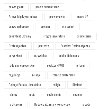
prawo głosu
prawo humanitarne
Prawo Międzynarodowe
prawosławie
prawo UE
prawo wyborcze
premier
prezydent
prezydent Ukrainy
Progressive State
prometeizm
Protekcjonizm
protesty
Protokół Dyplomatyczny
przyszłość
przywódca
public diplomacy
rada unii europejskiej
reaktory PWR
reform
regulacje
relacje
relacje bilateralne
Relacje Polsko-Ukraińskie
religia
Rimland
rolnicy
rosja
rozbrojenie
rozejm
rozliczenie
Rozporządzenia wykonawcze
rozwój