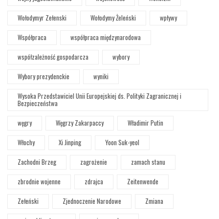
Wołodymyr Zełenski
Wołodymy Żeleński
wpływy
Współpraca
współpraca międzynarodowa
współzależność gospodarcza
wybory
Wybory prezydenckie
wyniki
Wysoka Przedstawiciel Unii Europejskiej ds. Polityki Zagranicznej i
Bezpieczeństwa
węgry
Węgrzy Zakarpaccy
Władimir Putin
Włochy
Xi Jinping
Yoon Suk-yeol
Zachodni Brzeg
zagrożenie
zamach stanu
zbrodnie wojenne
zdrajca
Zeitenwende
Zełeński
Zjednoczenie Narodowe
Zmiana