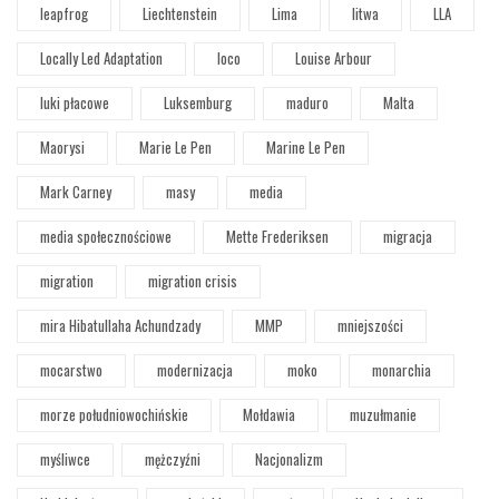
leapfrog
Liechtenstein
Lima
litwa
LLA
Locally Led Adaptation
loco
Louise Arbour
luki płacowe
Luksemburg
maduro
Malta
Maorysi
Marie Le Pen
Marine Le Pen
Mark Carney
masy
media
media społecznościowe
Mette Frederiksen
migracja
migration
migration crisis
mira Hibatullaha Achundzady
MMP
mniejszości
mocarstwo
modernizacja
moko
monarchia
morze południowochińskie
Mołdawia
muzułmanie
myśliwce
mężczyźni
Nacjonalizm