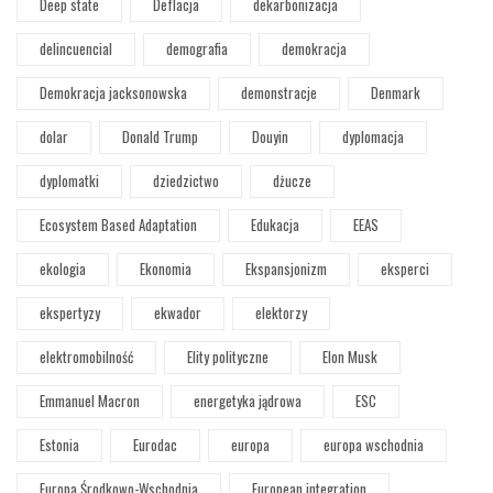
Deep state
Deflacja
dekarbonizacja
delincuencial
demografia
demokracja
Demokracja jacksonowska
demonstracje
Denmark
dolar
Donald Trump
Douyin
dyplomacja
dyplomatki
dziedzictwo
dżucze
Ecosystem Based Adaptation
Edukacja
EEAS
ekologia
Ekonomia
Ekspansjonizm
eksperci
ekspertyzy
ekwador
elektorzy
elektromobilność
Elity polityczne
Elon Musk
Emmanuel Macron
energetyka jądrowa
ESC
Estonia
Eurodac
europa
europa wschodnia
Europa Środkowo-Wschodnia
European integration