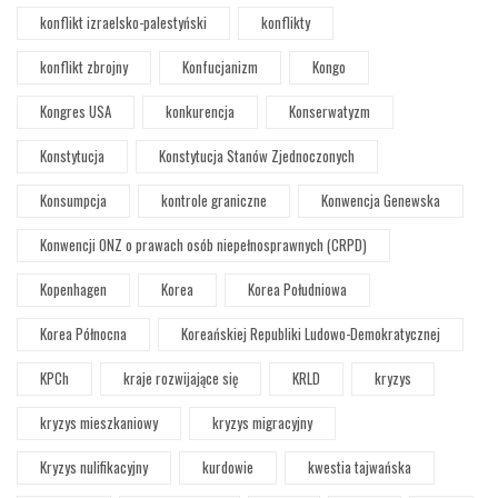
konflikt izraelsko-palestyński
konflikty
konflikt zbrojny
Konfucjanizm
Kongo
Kongres USA
konkurencja
Konserwatyzm
Konstytucja
Konstytucja Stanów Zjednoczonych
Konsumpcja
kontrole graniczne
Konwencja Genewska
Konwencji ONZ o prawach osób niepełnosprawnych (CRPD)
Kopenhagen
Korea
Korea Południowa
Korea Północna
Koreańskiej Republiki Ludowo-Demokratycznej
KPCh
kraje rozwijające się
KRLD
kryzys
kryzys mieszkaniowy
kryzys migracyjny
Kryzys nulifikacyjny
kurdowie
kwestia tajwańska