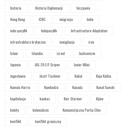
historia
Historia Dyplomacji
hiszpania
Hong Kong
ICRC
imigracja
Indie
indo-pacyfik
Indopacyfik
Infrastructure Adaptation
infrastruktura krytyczna
inwigilacja
iran
Islam
Islandia
izrael
Jacksonizm
Japonia
JAS-39 E/F Gripen
Javier Milei
Jugosławia
Józef Tischner
Kabul
Kaja Kallas
Kamala Harris
Kambodża
Kanada
Kanał Sueski
kapitulacja
kaukaz
Keir Starmer
Kijów
kobity
kolonializm
Komunistyczna Partia Chin
konflikt
konflikt graniczny