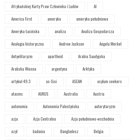
Afrykańskiej Karty Praw Człowieka i Ludów
AI
America First
ameryka
ameryka południowa
Ameryka Łacińska
analiza
Analiza Gospodarcza
Analogia historyczna
Andrew Jackson
Angela Merkel
Antyelitaryzm
apartheid
Arabia Saudyjska
Arabska Wiosna
argentyna
Arktyka
artykuł 49.3
as-Sisi
ASEAN
asylum seekers
atacms
AUKUS
Australia
Austria
autonomia
Autonomia Palestyńska
autorytaryzm
azja
Azja Centralna
Azja południowo-wschodnia
azyl
badania
Bangladesz
Belgia