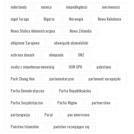
niderlandy
niemcy
niepodległości
nierówności
nigel farage
Nigeria
Norwegia
Nowa Kaledonia
Nowa Stolica Administracyjna
Nowa Zelandia
oblężenie Sarajewa
obowiązek obywatelski
ochrona danych
olimpiada
ONZ
osoby z niepełnosprawnością
OUN-UPA
palestyna
Park Chung Hee
parlamentaryzm
parlament europejski
Partia Demokratyczna
Partia Republikańska
Partia Socjalistyczna
Partia Wigów
partnerstwo
partycypacja
Paryż
pax americana
Państwo Islamskie
państwo rozwijające się