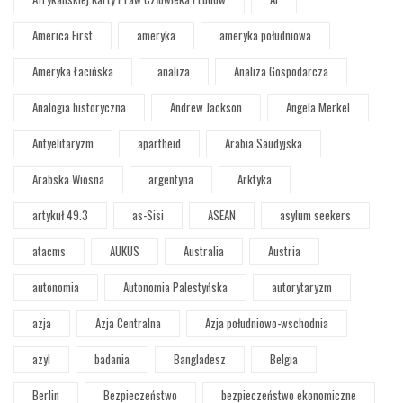
America First
ameryka
ameryka południowa
Ameryka Łacińska
analiza
Analiza Gospodarcza
Analogia historyczna
Andrew Jackson
Angela Merkel
Antyelitaryzm
apartheid
Arabia Saudyjska
Arabska Wiosna
argentyna
Arktyka
artykuł 49.3
as-Sisi
ASEAN
asylum seekers
atacms
AUKUS
Australia
Austria
autonomia
Autonomia Palestyńska
autorytaryzm
azja
Azja Centralna
Azja południowo-wschodnia
azyl
badania
Bangladesz
Belgia
Berlin
Bezpieczeństwo
bezpieczeństwo ekonomiczne