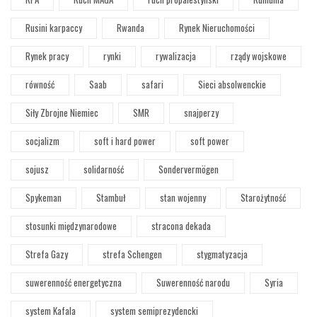
Rusini karpaccy
Rwanda
Rynek Nieruchomości
Rynek pracy
rynki
rywalizacja
rządy wojskowe
równość
Saab
safari
Sieci absolwenckie
Siły Zbrojne Niemiec
SMR
snajperzy
socjalizm
soft i hard power
soft power
sojusz
solidarność
Sondervermögen
Spykeman
Stambuł
stan wojenny
Starożytność
stosunki międzynarodowe
stracona dekada
Strefa Gazy
strefa Schengen
stygmatyzacja
suwerenność energetyczna
Suwerenność narodu
Syria
system Kafala
system semiprezydencki