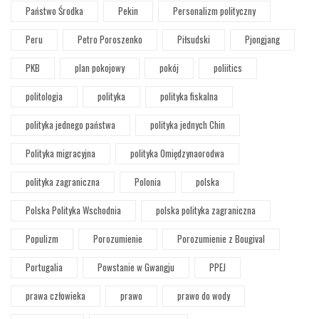
Państwo Środka
Pekin
Personalizm polityczny
Peru
Petro Poroszenko
Piłsudski
Pjongjang
PKB
plan pokojowy
pokój
poliitics
politologia
polityka
polityka fiskalna
polityka jednego państwa
polityka jednych Chin
Polityka migracyjna
polityka Omiędzynaorodwa
polityka zagraniczna
Polonia
polska
Polska Polityka Wschodnia
polska polityka zagraniczna
Populizm
Porozumienie
Porozumienie z Bougival
Portugalia
Powstanie w Gwangju
PPEJ
prawa człowieka
prawo
prawo do wody