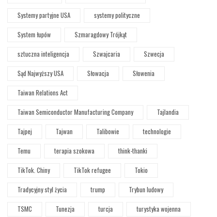
Systemy partyjne USA
systemy polityczne
System łupów
Szmaragdowy Trójkąt
sztuczna inteligencja
Szwajcaria
Szwecja
Sąd Najwyższy USA
Słowacja
Słowenia
Taiwan Relations Act
Taiwan Semiconductor Manufacturing Company
Tajlandia
Tajpej
Tajwan
Talibowie
technologie
Temu
terapia szokowa
think-thanki
TikTok. Chiny
TikTok refugee
Tokio
Tradycyjny styl życia
trump
Trybun ludowy
TSMC
Tunezja
turcja
turystyka wojenna