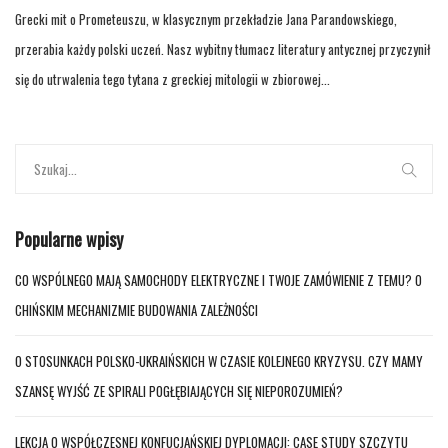
Grecki mit o Prometeuszu, w klasycznym przekładzie Jana Parandowskiego,
przerabia każdy polski uczeń. Nasz wybitny tłumacz literatury antycznej przyczynił
się do utrwalenia tego tytana z greckiej mitologii w zbiorowej...
Popularne wpisy
CO WSPÓLNEGO MAJĄ SAMOCHODY ELEKTRYCZNE I TWOJE ZAMÓWIENIE Z TEMU? O
CHIŃSKIM MECHANIZMIE BUDOWANIA ZALEŻNOŚCI
O STOSUNKACH POLSKO-UKRAIŃSKICH W CZASIE KOLEJNEGO KRYZYSU. CZY MAMY
SZANSĘ WYJŚĆ ZE SPIRALI POGŁĘBIAJĄCYCH SIĘ NIEPOROZUMIEŃ?
LEKCJA O WSPÓŁCZESNEJ KONFUCJAŃSKIEJ DYPLOMACJI: CASE STUDY SZCZYTU