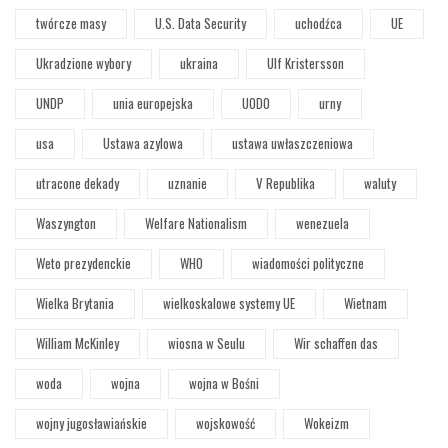
twórcze masy
U.S. Data Security
uchodźca
UE
Ukradzione wybory
ukraina
Ulf Kristersson
UNDP
unia europejska
UODO
urny
usa
Ustawa azylowa
ustawa uwłaszczeniowa
utracone dekady
uznanie
V Republika
waluty
Waszyngton
Welfare Nationalism
wenezuela
Weto prezydenckie
WHO
wiadomości polityczne
Wielka Brytania
wielkoskalowe systemy UE
Wietnam
William McKinley
wiosna w Seulu
Wir schaffen das
woda
wojna
wojna w Bośni
wojny jugosławiańskie
wojskowość
Wokeizm