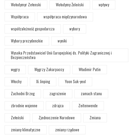
Wołodymyr Zełenski
Wołodymy Żeleński
wpływy
Współpraca
współpraca międzynarodowa
współzależność gospodarcza
wybory
Wybory prezydenckie
wyniki
Wysoka Przedstawiciel Unii Europejskiej ds. Polityki Zagranicznej i
Bezpieczeństwa
węgry
Węgrzy Zakarpaccy
Władimir Putin
Włochy
Xi Jinping
Yoon Suk-yeol
Zachodni Brzeg
zagrożenie
zamach stanu
zbrodnie wojenne
zdrajca
Zeitenwende
Zełeński
Zjednoczenie Narodowe
Zmiana
zmiany klimatyczne
zmiany rządowe