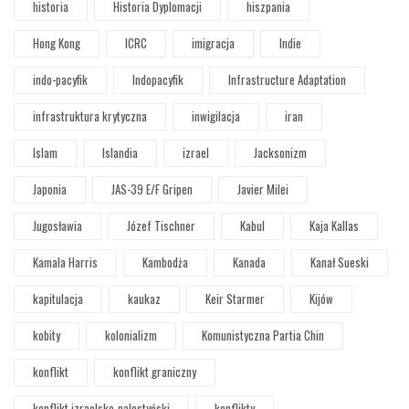
historia
Historia Dyplomacji
hiszpania
Hong Kong
ICRC
imigracja
Indie
indo-pacyfik
Indopacyfik
Infrastructure Adaptation
infrastruktura krytyczna
inwigilacja
iran
Islam
Islandia
izrael
Jacksonizm
Japonia
JAS-39 E/F Gripen
Javier Milei
Jugosławia
Józef Tischner
Kabul
Kaja Kallas
Kamala Harris
Kambodża
Kanada
Kanał Sueski
kapitulacja
kaukaz
Keir Starmer
Kijów
kobity
kolonializm
Komunistyczna Partia Chin
konflikt
konflikt graniczny
konflikt izraelsko-palestyński
konflikty