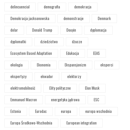
delincuencial
demografia
demokracja
Demokracja jacksonowska
demonstracje
Denmark
dolar
Donald Trump
Douyin
dyplomacja
dyplomatki
dziedzictwo
dżucze
Ecosystem Based Adaptation
Edukacja
EEAS
ekologia
Ekonomia
Ekspansjonizm
eksperci
ekspertyzy
ekwador
elektorzy
elektromobilność
Elity polityczne
Elon Musk
Emmanuel Macron
energetyka jądrowa
ESC
Estonia
Eurodac
europa
europa wschodnia
Europa Środkowo-Wschodnia
European integration