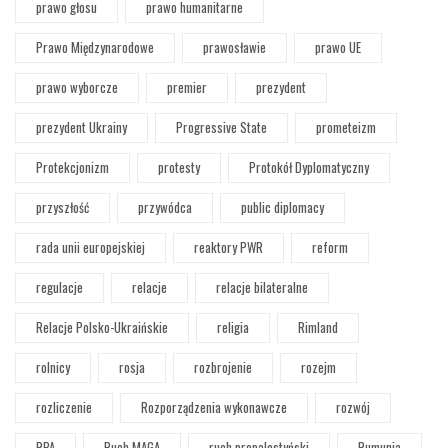
prawo głosu
prawo humanitarne
Prawo Międzynarodowe
prawosławie
prawo UE
prawo wyborcze
premier
prezydent
prezydent Ukrainy
Progressive State
prometeizm
Protekcjonizm
protesty
Protokół Dyplomatyczny
przyszłość
przywódca
public diplomacy
rada unii europejskiej
reaktory PWR
reform
regulacje
relacje
relacje bilateralne
Relacje Polsko-Ukraińskie
religia
Rimland
rolnicy
rosja
rozbrojenie
rozejm
rozliczenie
Rozporządzenia wykonawcze
rozwój
RPA
Ruch MAGA
ruch propalestyński
Rumunia