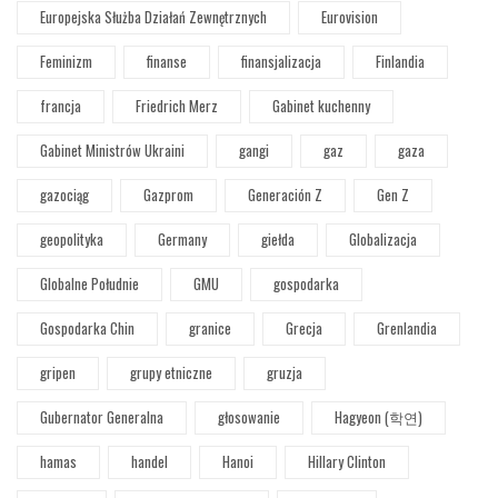
Europejska Służba Działań Zewnętrznych
Eurovision
Feminizm
finanse
finansjalizacja
Finlandia
francja
Friedrich Merz
Gabinet kuchenny
Gabinet Ministrów Ukraini
gangi
gaz
gaza
gazociąg
Gazprom
Generación Z
Gen Z
geopolityka
Germany
giełda
Globalizacja
Globalne Południe
GMU
gospodarka
Gospodarka Chin
granice
Grecja
Grenlandia
gripen
grupy etniczne
gruzja
Gubernator Generalna
głosowanie
Hagyeon (학연)
hamas
handel
Hanoi
Hillary Clinton