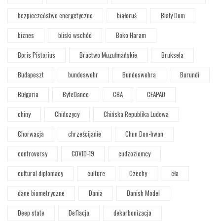
bezpieczeństwo energetyczne
białoruś
Biały Dom
biznes
bliski wschód
Boko Haram
Boris Pistorius
Bractwo Muzułmańskie
Bruksela
Budapeszt
bundeswehr
Bundeswehra
Burundi
Bułgaria
ByteDance
CBA
CEAPAD
chiny
Chińczycy
Chińska Republika Ludowa
Chorwacja
chrześcijanie
Chun Doo-hwan
controversy
COVID-19
cudzoziemcy
cultural diplomacy
culture
Czechy
cła
dane biometryczne
Dania
Danish Model
Deep state
Deflacja
dekarbonizacja