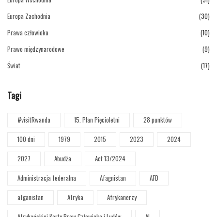
Europa Zachodnia
(30)
Prawa człowieka
(10)
Prawo międzynarodowe
(9)
Świat
(17)
Tagi
#visitRwanda
15. Plan Pięcioletni
28 punktów
100 dni
1979
2015
2023
2024
2027
Abudża
Act 13/2024
Administracja federalna
Afagnistan
AFD
afganistan
Afryka
Afrykanerzy
Afrykańskiej Karty Praw Człowieka i Ludów
AI