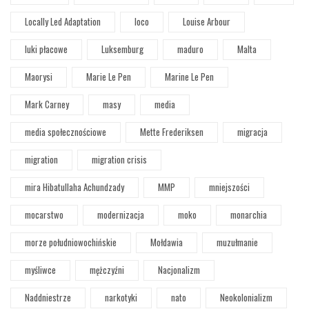
Locally Led Adaptation
loco
Louise Arbour
luki płacowe
Luksemburg
maduro
Malta
Maorysi
Marie Le Pen
Marine Le Pen
Mark Carney
masy
media
media społecznościowe
Mette Frederiksen
migracja
migration
migration crisis
mira Hibatullaha Achundzady
MMP
mniejszości
mocarstwo
modernizacja
moko
monarchia
morze południowochińskie
Mołdawia
muzułmanie
myśliwce
mężczyźni
Nacjonalizm
Naddniestrze
narkotyki
nato
Neokolonializm