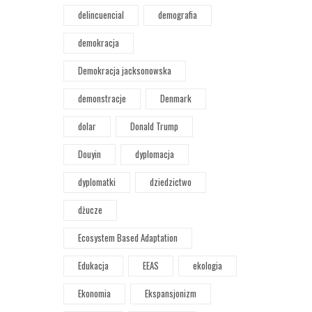
delincuencial
demografia
demokracja
Demokracja jacksonowska
demonstracje
Denmark
dolar
Donald Trump
Douyin
dyplomacja
dyplomatki
dziedzictwo
dżucze
Ecosystem Based Adaptation
Edukacja
EEAS
ekologia
Ekonomia
Ekspansjonizm