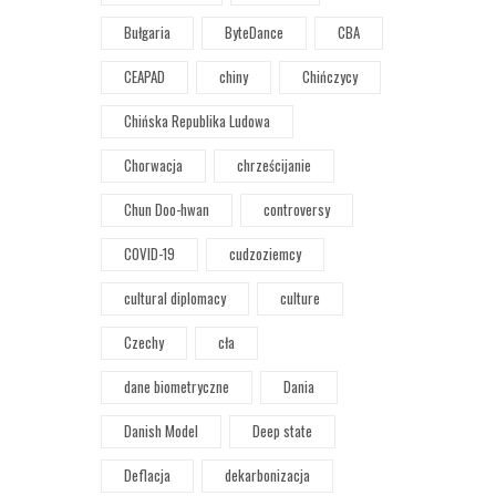
Bułgaria
ByteDance
CBA
CEAPAD
chiny
Chińczycy
Chińska Republika Ludowa
Chorwacja
chrześcijanie
Chun Doo-hwan
controversy
COVID-19
cudzoziemcy
cultural diplomacy
culture
Czechy
cła
dane biometryczne
Dania
Danish Model
Deep state
Deflacja
dekarbonizacja