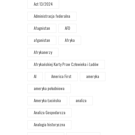
Act 13/2024
Administracja federalna
Afagnistan
AFD
afganistan
Afryka
Afrykanerzy
Afrykańskiej Karty Praw Człowieka i Ludów
AI
America First
ameryka
ameryka południowa
Ameryka Łacińska
analiza
Analiza Gospodarcza
Analogia historyczna