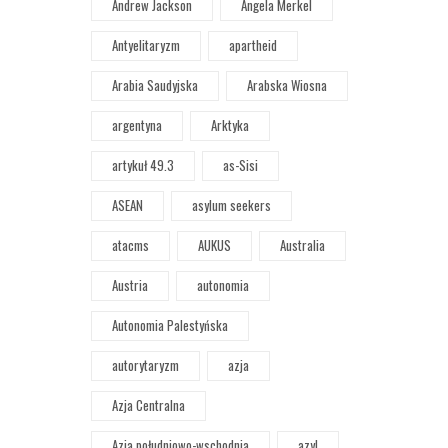
Andrew Jackson
Angela Merkel
Antyelitaryzm
apartheid
Arabia Saudyjska
Arabska Wiosna
argentyna
Arktyka
artykuł 49.3
as-Sisi
ASEAN
asylum seekers
atacms
AUKUS
Australia
Austria
autonomia
Autonomia Palestyńska
autorytaryzm
azja
Azja Centralna
Azja południowo-wschodnia
azyl