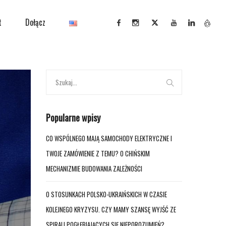
t
Dołącz
Popularne wpisy
CO WSPÓLNEGO MAJĄ SAMOCHODY ELEKTRYCZNE I
TWOJE ZAMÓWIENIE Z TEMU? O CHIŃSKIM
MECHANIZMIE BUDOWANIA ZALEŻNOŚCI
O STOSUNKACH POLSKO-UKRAIŃSKICH W CZASIE
KOLEJNEGO KRYZYSU. CZY MAMY SZANSĘ WYJŚĆ ZE
SPIRALI POGŁĘBIAJĄCYCH SIĘ NIEPOROZUMIEŃ?