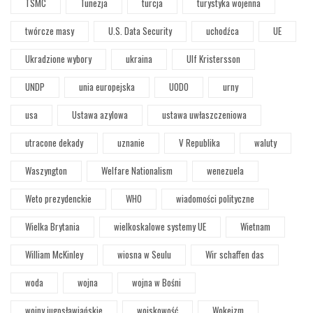
TSMC
Tunezja
turcja
turystyka wojenna
twórcze masy
U.S. Data Security
uchodźca
UE
Ukradzione wybory
ukraina
Ulf Kristersson
UNDP
unia europejska
UODO
urny
usa
Ustawa azylowa
ustawa uwłaszczeniowa
utracone dekady
uznanie
V Republika
waluty
Waszyngton
Welfare Nationalism
wenezuela
Weto prezydenckie
WHO
wiadomości polityczne
Wielka Brytania
wielkoskalowe systemy UE
Wietnam
William McKinley
wiosna w Seulu
Wir schaffen das
woda
wojna
wojna w Bośni
wojny jugosławiańskie
wojskowość
Wokeizm