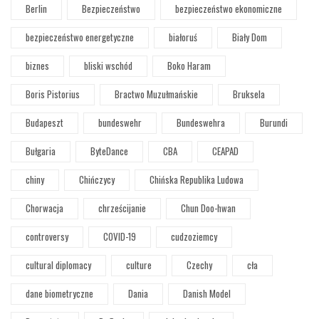
Berlin
Bezpieczeństwo
bezpieczeństwo ekonomiczne
bezpieczeństwo energetyczne
białoruś
Biały Dom
biznes
bliski wschód
Boko Haram
Boris Pistorius
Bractwo Muzułmańskie
Bruksela
Budapeszt
bundeswehr
Bundeswehra
Burundi
Bułgaria
ByteDance
CBA
CEAPAD
chiny
Chińczycy
Chińska Republika Ludowa
Chorwacja
chrześcijanie
Chun Doo-hwan
controversy
COVID-19
cudzoziemcy
cultural diplomacy
culture
Czechy
cła
dane biometryczne
Dania
Danish Model