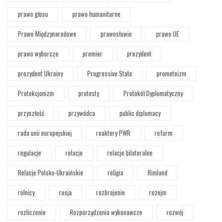
prawo głosu
prawo humanitarne
Prawo Międzynarodowe
prawosławie
prawo UE
prawo wyborcze
premier
prezydent
prezydent Ukrainy
Progressive State
prometeizm
Protekcjonizm
protesty
Protokół Dyplomatyczny
przyszłość
przywódca
public diplomacy
rada unii europejskiej
reaktory PWR
reform
regulacje
relacje
relacje bilateralne
Relacje Polsko-Ukraińskie
religia
Rimland
rolnicy
rosja
rozbrojenie
rozejm
rozliczenie
Rozporządzenia wykonawcze
rozwój