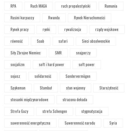
RPA
Ruch MAGA
ruch propalestyński
Rumunia
Rusini karpaccy
Rwanda
Rynek Nieruchomości
Rynek pracy
rynki
rywalizacja
rządy wojskowe
równość
Saab
safari
Sieci absolwenckie
Siły Zbrojne Niemiec
SMR
snajperzy
socjalizm
soft i hard power
soft power
sojusz
solidarność
Sondervermögen
Spykeman
Stambuł
stan wojenny
Starożytność
stosunki międzynarodowe
stracona dekada
Strefa Gazy
strefa Schengen
stygmatyzacja
suwerenność energetyczna
Suwerenność narodu
Syria