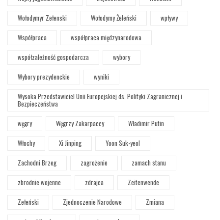
Wołodymyr Zełenski
Wołodymy Żeleński
wpływy
Współpraca
współpraca międzynarodowa
współzależność gospodarcza
wybory
Wybory prezydenckie
wyniki
Wysoka Przedstawiciel Unii Europejskiej ds. Polityki Zagranicznej i
Bezpieczeństwa
węgry
Węgrzy Zakarpaccy
Władimir Putin
Włochy
Xi Jinping
Yoon Suk-yeol
Zachodni Brzeg
zagrożenie
zamach stanu
zbrodnie wojenne
zdrajca
Zeitenwende
Zełeński
Zjednoczenie Narodowe
Zmiana