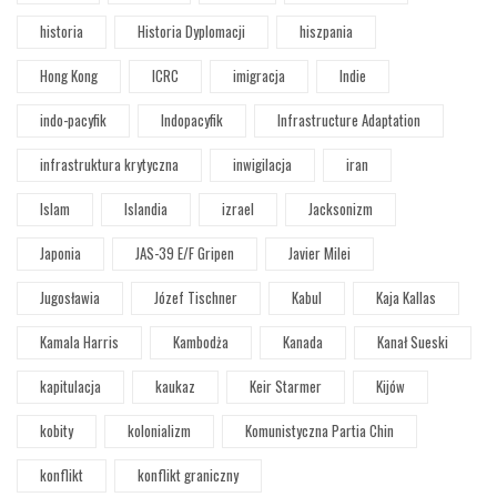
historia
Historia Dyplomacji
hiszpania
Hong Kong
ICRC
imigracja
Indie
indo-pacyfik
Indopacyfik
Infrastructure Adaptation
infrastruktura krytyczna
inwigilacja
iran
Islam
Islandia
izrael
Jacksonizm
Japonia
JAS-39 E/F Gripen
Javier Milei
Jugosławia
Józef Tischner
Kabul
Kaja Kallas
Kamala Harris
Kambodża
Kanada
Kanał Sueski
kapitulacja
kaukaz
Keir Starmer
Kijów
kobity
kolonializm
Komunistyczna Partia Chin
konflikt
konflikt graniczny