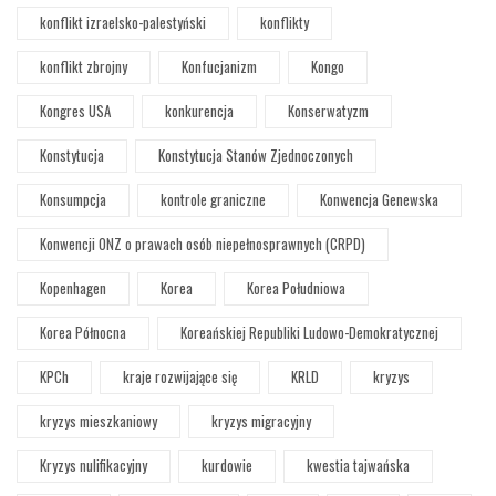
konflikt izraelsko-palestyński
konflikty
konflikt zbrojny
Konfucjanizm
Kongo
Kongres USA
konkurencja
Konserwatyzm
Konstytucja
Konstytucja Stanów Zjednoczonych
Konsumpcja
kontrole graniczne
Konwencja Genewska
Konwencji ONZ o prawach osób niepełnosprawnych (CRPD)
Kopenhagen
Korea
Korea Południowa
Korea Północna
Koreańskiej Republiki Ludowo-Demokratycznej
KPCh
kraje rozwijające się
KRLD
kryzys
kryzys mieszkaniowy
kryzys migracyjny
Kryzys nulifikacyjny
kurdowie
kwestia tajwańska