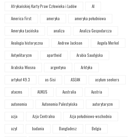
Afrykańskiej Karty Praw Człowieka i Ludów
AI
America First
ameryka
ameryka południowa
Ameryka Łacińska
analiza
Analiza Gospodarcza
Analogia historyczna
Andrew Jackson
Angela Merkel
Antyelitaryzm
apartheid
Arabia Saudyjska
Arabska Wiosna
argentyna
Arktyka
artykuł 49.3
as-Sisi
ASEAN
asylum seekers
atacms
AUKUS
Australia
Austria
autonomia
Autonomia Palestyńska
autorytaryzm
azja
Azja Centralna
Azja południowo-wschodnia
azyl
badania
Bangladesz
Belgia