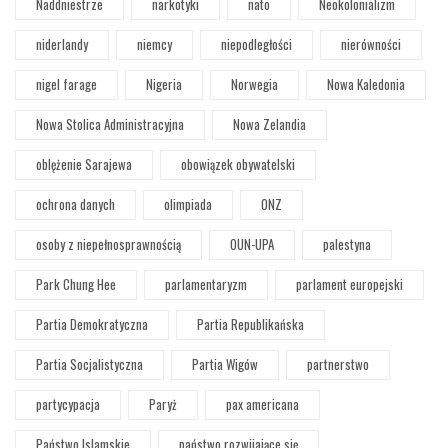
Naddniestrze
narkotyki
nato
Neokolonializm
niderlandy
niemcy
niepodległości
nierówności
nigel farage
Nigeria
Norwegia
Nowa Kaledonia
Nowa Stolica Administracyjna
Nowa Zelandia
oblężenie Sarajewa
obowiązek obywatelski
ochrona danych
olimpiada
ONZ
osoby z niepełnosprawnością
OUN-UPA
palestyna
Park Chung Hee
parlamentaryzm
parlament europejski
Partia Demokratyczna
Partia Republikańska
Partia Socjalistyczna
Partia Wigów
partnerstwo
partycypacja
Paryż
pax americana
Państwo Islamskie
państwo rozwijające się