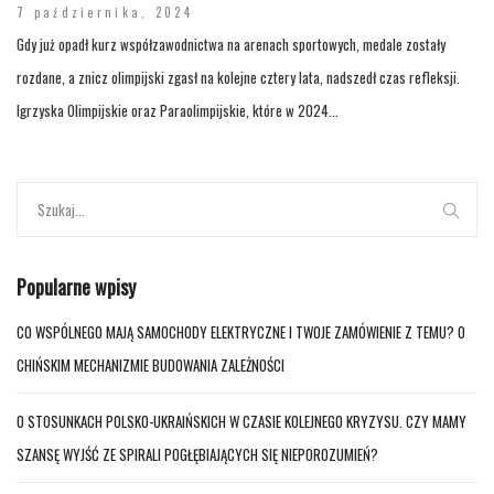
7 października, 2024
Gdy już opadł kurz współzawodnictwa na arenach sportowych, medale zostały
rozdane, a znicz olimpijski zgasł na kolejne cztery lata, nadszedł czas refleksji.
Igrzyska Olimpijskie oraz Paraolimpijskie, które w 2024...
Popularne wpisy
CO WSPÓLNEGO MAJĄ SAMOCHODY ELEKTRYCZNE I TWOJE ZAMÓWIENIE Z TEMU? O
CHIŃSKIM MECHANIZMIE BUDOWANIA ZALEŻNOŚCI
O STOSUNKACH POLSKO-UKRAIŃSKICH W CZASIE KOLEJNEGO KRYZYSU. CZY MAMY
SZANSĘ WYJŚĆ ZE SPIRALI POGŁĘBIAJĄCYCH SIĘ NIEPOROZUMIEŃ?