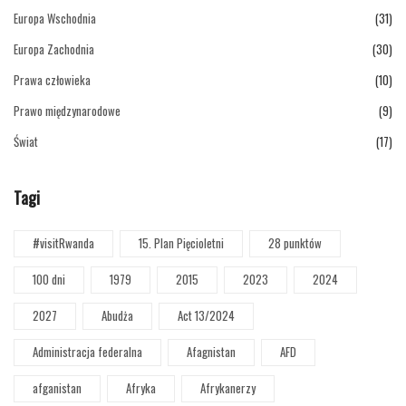
Europa Wschodnia
(31)
Europa Zachodnia
(30)
Prawa człowieka
(10)
Prawo międzynarodowe
(9)
Świat
(17)
Tagi
#visitRwanda
15. Plan Pięcioletni
28 punktów
100 dni
1979
2015
2023
2024
2027
Abudża
Act 13/2024
Administracja federalna
Afagnistan
AFD
afganistan
Afryka
Afrykanerzy