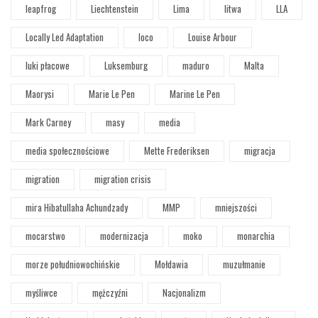
leapfrog
Liechtenstein
Lima
litwa
LLA
Locally Led Adaptation
loco
Louise Arbour
luki płacowe
Luksemburg
maduro
Malta
Maorysi
Marie Le Pen
Marine Le Pen
Mark Carney
masy
media
media społecznościowe
Mette Frederiksen
migracja
migration
migration crisis
mira Hibatullaha Achundzady
MMP
mniejszości
mocarstwo
modernizacja
moko
monarchia
morze południowochińskie
Mołdawia
muzułmanie
myśliwce
mężczyźni
Nacjonalizm