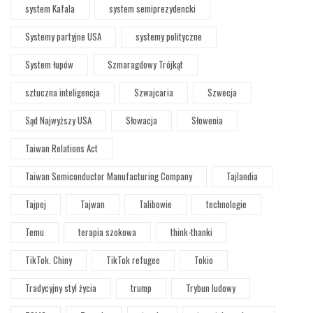
system Kafala
system semiprezydencki
Systemy partyjne USA
systemy polityczne
System łupów
Szmaragdowy Trójkąt
sztuczna inteligencja
Szwajcaria
Szwecja
Sąd Najwyższy USA
Słowacja
Słowenia
Taiwan Relations Act
Taiwan Semiconductor Manufacturing Company
Tajlandia
Tajpej
Tajwan
Talibowie
technologie
Temu
terapia szokowa
think-thanki
TikTok. Chiny
TikTok refugee
Tokio
Tradycyjny styl życia
trump
Trybun ludowy