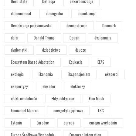
Deep state
Deflacja
dekarbonizacja
delincuencial
demografia
demokracja
Demokracja jacksonowska
demonstracje
Denmark
dolar
Donald Trump
Douyin
dyplomacja
dyplomatki
dziedzictwo
dżucze
Ecosystem Based Adaptation
Edukacja
EEAS
ekologia
Ekonomia
Ekspansjonizm
eksperci
ekspertyzy
ekwador
elektorzy
elektromobilność
Elity polityczne
Elon Musk
Emmanuel Macron
energetyka jądrowa
ESC
Estonia
Eurodac
europa
europa wschodnia
Europa Środkowo-Wschodnia
European integration