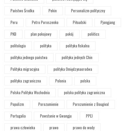
Państwo Środka
Pekin
Personalizm polityczny
Peru
Petro Poroszenko
Piłsudski
Pjongjang
PKB
plan pokojowy
pokój
poliitics
politologia
polityka
polityka fiskalna
polityka jednego państwa
polityka jednych Chin
Polityka migracyjna
polityka Omiędzynaorodwa
polityka zagraniczna
Polonia
polska
Polska Polityka Wschodnia
polska polityka zagraniczna
Populizm
Porozumienie
Porozumienie z Bougival
Portugalia
Powstanie w Gwangju
PPEJ
prawa człowieka
prawo
prawo do wody