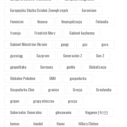
Europejska Służba Działań Zewnętrznych
Eurovision
Feminizm
finanse
finansjalizacja
Finlandia
francja
Friedrich Merz
Gabinet kuchenny
Gabinet Ministrów Ukraini
gangi
gaz
gaza
gazociąg
Gazprom
Generación Z
Gen Z
geopolityka
Germany
giełda
Globalizacja
Globalne Południe
GMU
gospodarka
Gospodarka Chin
granice
Grecja
Grenlandia
gripen
grupy etniczne
gruzja
Gubernator Generalna
głosowanie
Hagyeon (학연)
hamas
handel
Hanoi
Hillary Clinton