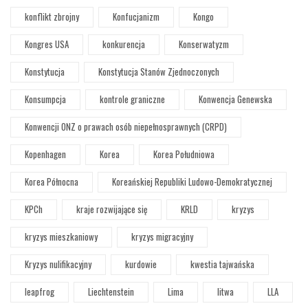
konflikt zbrojny
Konfucjanizm
Kongo
Kongres USA
konkurencja
Konserwatyzm
Konstytucja
Konstytucja Stanów Zjednoczonych
Konsumpcja
kontrole graniczne
Konwencja Genewska
Konwencji ONZ o prawach osób niepełnosprawnych (CRPD)
Kopenhagen
Korea
Korea Południowa
Korea Północna
Koreańskiej Republiki Ludowo-Demokratycznej
KPCh
kraje rozwijające się
KRLD
kryzys
kryzys mieszkaniowy
kryzys migracyjny
Kryzys nulifikacyjny
kurdowie
kwestia tajwańska
leapfrog
Liechtenstein
Lima
litwa
LLA