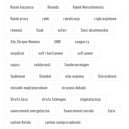
Rusini karpaccy
Rwanda
Rynek Nieruchomości
Rynek pracy
rynki
rywalizacja
rządy wojskowe
równość
Saab
safari
Sieci absolwenckie
Siły Zbrojne Niemiec
SMR
snajperzy
socjalizm
soft i hard power
soft power
sojusz
solidarność
Sondervermögen
Spykeman
Stambuł
stan wojenny
Starożytność
stosunki międzynarodowe
stracona dekada
Strefa Gazy
strefa Schengen
stygmatyzacja
suwerenność energetyczna
Suwerenność narodu
Syria
system Kafala
system semiprezydencki