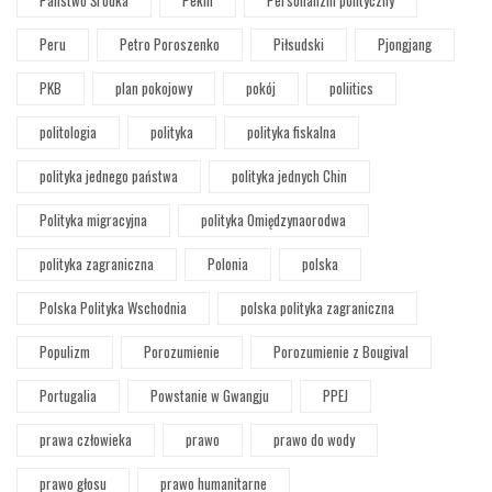
Państwo Środka
Pekin
Personalizm polityczny
Peru
Petro Poroszenko
Piłsudski
Pjongjang
PKB
plan pokojowy
pokój
poliitics
politologia
polityka
polityka fiskalna
polityka jednego państwa
polityka jednych Chin
Polityka migracyjna
polityka Omiędzynaorodwa
polityka zagraniczna
Polonia
polska
Polska Polityka Wschodnia
polska polityka zagraniczna
Populizm
Porozumienie
Porozumienie z Bougival
Portugalia
Powstanie w Gwangju
PPEJ
prawa człowieka
prawo
prawo do wody
prawo głosu
prawo humanitarne