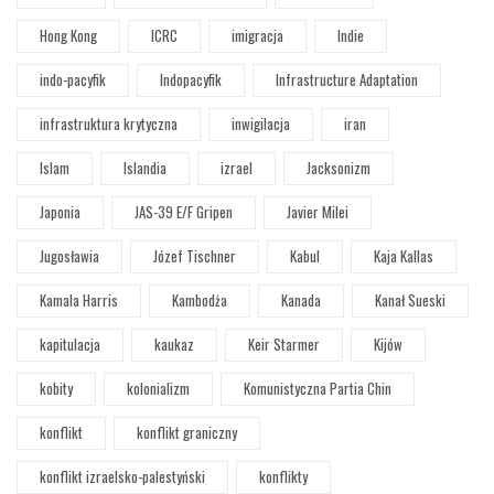
Hong Kong
ICRC
imigracja
Indie
indo-pacyfik
Indopacyfik
Infrastructure Adaptation
infrastruktura krytyczna
inwigilacja
iran
Islam
Islandia
izrael
Jacksonizm
Japonia
JAS-39 E/F Gripen
Javier Milei
Jugosławia
Józef Tischner
Kabul
Kaja Kallas
Kamala Harris
Kambodża
Kanada
Kanał Sueski
kapitulacja
kaukaz
Keir Starmer
Kijów
kobity
kolonializm
Komunistyczna Partia Chin
konflikt
konflikt graniczny
konflikt izraelsko-palestyński
konflikty