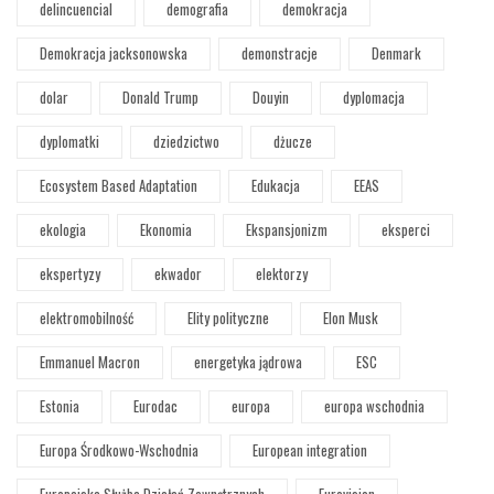
delincuencial
demografia
demokracja
Demokracja jacksonowska
demonstracje
Denmark
dolar
Donald Trump
Douyin
dyplomacja
dyplomatki
dziedzictwo
dżucze
Ecosystem Based Adaptation
Edukacja
EEAS
ekologia
Ekonomia
Ekspansjonizm
eksperci
ekspertyzy
ekwador
elektorzy
elektromobilność
Elity polityczne
Elon Musk
Emmanuel Macron
energetyka jądrowa
ESC
Estonia
Eurodac
europa
europa wschodnia
Europa Środkowo-Wschodnia
European integration