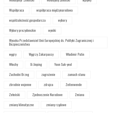
Wołodymyr Zełenski
Wołodymy Żeleński
wpływy
Współpraca
współpraca międzynarodowa
współzależność gospodarcza
wybory
Wybory prezydenckie
wyniki
Wysoka Przedstawiciel Unii Europejskiej ds. Polityki Zagranicznej i
Bezpieczeństwa
węgry
Węgrzy Zakarpaccy
Władimir Putin
Włochy
Xi Jinping
Yoon Suk-yeol
Zachodni Brzeg
zagrożenie
zamach stanu
zbrodnie wojenne
zdrajca
Zeitenwende
Zełeński
Zjednoczenie Narodowe
Zmiana
zmiany klimatyczne
zmiany rządowe