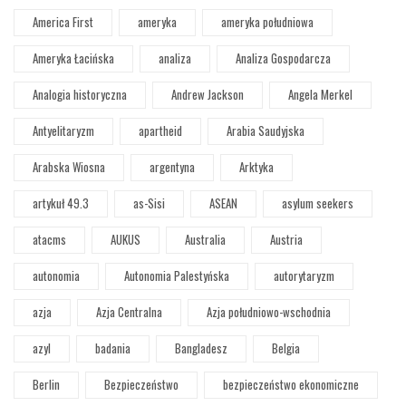
America First
ameryka
ameryka południowa
Ameryka Łacińska
analiza
Analiza Gospodarcza
Analogia historyczna
Andrew Jackson
Angela Merkel
Antyelitaryzm
apartheid
Arabia Saudyjska
Arabska Wiosna
argentyna
Arktyka
artykuł 49.3
as-Sisi
ASEAN
asylum seekers
atacms
AUKUS
Australia
Austria
autonomia
Autonomia Palestyńska
autorytaryzm
azja
Azja Centralna
Azja południowo-wschodnia
azyl
badania
Bangladesz
Belgia
Berlin
Bezpieczeństwo
bezpieczeństwo ekonomiczne