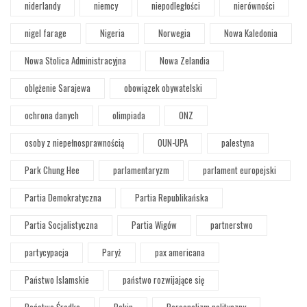
niderlandy
niemcy
niepodległości
nierówności
nigel farage
Nigeria
Norwegia
Nowa Kaledonia
Nowa Stolica Administracyjna
Nowa Zelandia
oblężenie Sarajewa
obowiązek obywatelski
ochrona danych
olimpiada
ONZ
osoby z niepełnosprawnością
OUN-UPA
palestyna
Park Chung Hee
parlamentaryzm
parlament europejski
Partia Demokratyczna
Partia Republikańska
Partia Socjalistyczna
Partia Wigów
partnerstwo
partycypacja
Paryż
pax americana
Państwo Islamskie
państwo rozwijające się