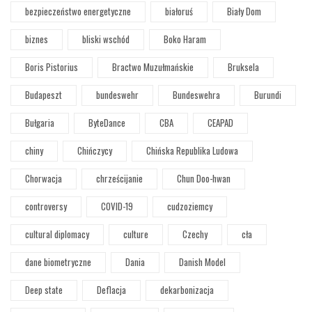
bezpieczeństwo energetyczne
białoruś
Biały Dom
biznes
bliski wschód
Boko Haram
Boris Pistorius
Bractwo Muzułmańskie
Bruksela
Budapeszt
bundeswehr
Bundeswehra
Burundi
Bułgaria
ByteDance
CBA
CEAPAD
chiny
Chińczycy
Chińska Republika Ludowa
Chorwacja
chrześcijanie
Chun Doo-hwan
controversy
COVID-19
cudzoziemcy
cultural diplomacy
culture
Czechy
cła
dane biometryczne
Dania
Danish Model
Deep state
Deflacja
dekarbonizacja