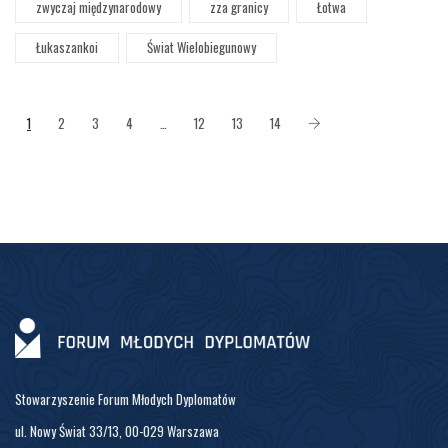
zwyczaj międzynarodowy
zza granicy
Łotwa
Łukaszankoi
Świat Wielobiegunowy
1
2
3
4
…
12
13
14
Stowarzyszenie Forum Młodych Dyplomatów
ul. Nowy Świat 33/13, 00-029 Warszawa