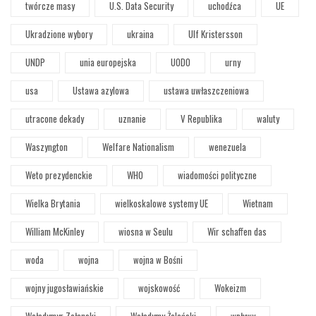
twórcze masy
U.S. Data Security
uchodźca
UE
Ukradzione wybory
ukraina
Ulf Kristersson
UNDP
unia europejska
UODO
urny
usa
Ustawa azylowa
ustawa uwłaszczeniowa
utracone dekady
uznanie
V Republika
waluty
Waszyngton
Welfare Nationalism
wenezuela
Weto prezydenckie
WHO
wiadomości polityczne
Wielka Brytania
wielkoskalowe systemy UE
Wietnam
William McKinley
wiosna w Seulu
Wir schaffen das
woda
wojna
wojna w Bośni
wojny jugosławiańskie
wojskowość
Wokeizm