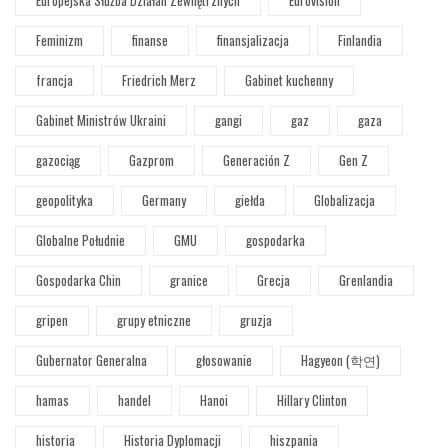
Europejska Służba Działań Zewnętrznych
Eurovision
Feminizm
finanse
finansjalizacja
Finlandia
francja
Friedrich Merz
Gabinet kuchenny
Gabinet Ministrów Ukraini
gangi
gaz
gaza
gazociąg
Gazprom
Generación Z
Gen Z
geopolityka
Germany
giełda
Globalizacja
Globalne Południe
GMU
gospodarka
Gospodarka Chin
granice
Grecja
Grenlandia
gripen
grupy etniczne
gruzja
Gubernator Generalna
głosowanie
Hagyeon (학연)
hamas
handel
Hanoi
Hillary Clinton
historia
Historia Dyplomacji
hiszpania