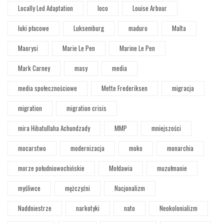
Locally Led Adaptation
loco
Louise Arbour
luki płacowe
Luksemburg
maduro
Malta
Maorysi
Marie Le Pen
Marine Le Pen
Mark Carney
masy
media
media społecznościowe
Mette Frederiksen
migracja
migration
migration crisis
mira Hibatullaha Achundzady
MMP
mniejszości
mocarstwo
modernizacja
moko
monarchia
morze południowochińskie
Mołdawia
muzułmanie
myśliwce
mężczyźni
Nacjonalizm
Naddniestrze
narkotyki
nato
Neokolonializm