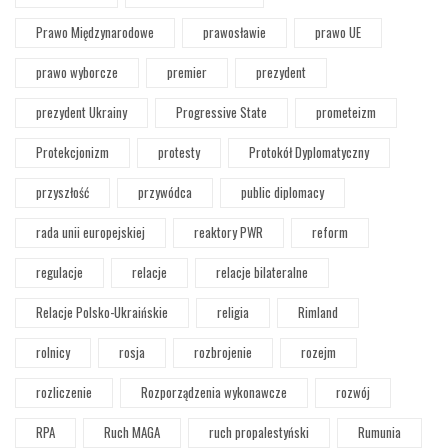
Prawo Międzynarodowe
prawosławie
prawo UE
prawo wyborcze
premier
prezydent
prezydent Ukrainy
Progressive State
prometeizm
Protekcjonizm
protesty
Protokół Dyplomatyczny
przyszłość
przywódca
public diplomacy
rada unii europejskiej
reaktory PWR
reform
regulacje
relacje
relacje bilateralne
Relacje Polsko-Ukraińskie
religia
Rimland
rolnicy
rosja
rozbrojenie
rozejm
rozliczenie
Rozporządzenia wykonawcze
rozwój
RPA
Ruch MAGA
ruch propalestyński
Rumunia