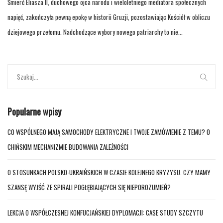
Śmierć Eliasza II, duchowego ojca narodu i wieloletniego mediatora społecznych
napięć, zakończyła pewną epokę w historii Gruzji, pozostawiając Kościół w obliczu
dziejowego przełomu. Nadchodzące wybory nowego patriarchy to nie...
Popularne wpisy
CO WSPÓLNEGO MAJĄ SAMOCHODY ELEKTRYCZNE I TWOJE ZAMÓWIENIE Z TEMU? O
CHIŃSKIM MECHANIZMIE BUDOWANIA ZALEŻNOŚCI
O STOSUNKACH POLSKO-UKRAIŃSKICH W CZASIE KOLEJNEGO KRYZYSU. CZY MAMY
SZANSĘ WYJŚĆ ZE SPIRALI POGŁĘBIAJĄCYCH SIĘ NIEPOROZUMIEŃ?
LEKCJA O WSPÓŁCZESNEJ KONFUCJAŃSKIEJ DYPLOMACJI: CASE STUDY SZCZYTU