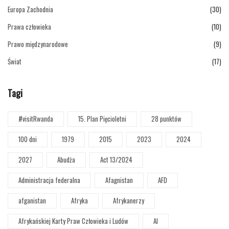
Europa Zachodnia
(30)
Prawa człowieka
(10)
Prawo międzynarodowe
(9)
Świat
(17)
Tagi
#visitRwanda
15. Plan Pięcioletni
28 punktów
100 dni
1979
2015
2023
2024
2027
Abudża
Act 13/2024
Administracja federalna
Afagnistan
AFD
afganistan
Afryka
Afrykanerzy
Afrykańskiej Karty Praw Człowieka i Ludów
AI