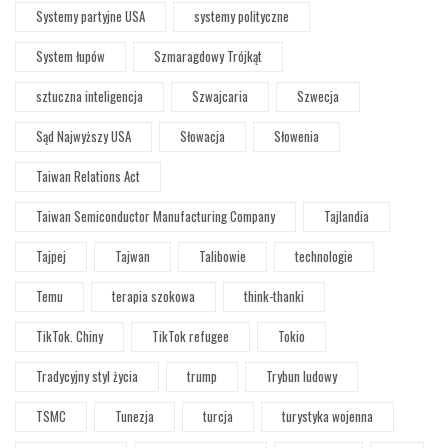
Systemy partyjne USA
systemy polityczne
System łupów
Szmaragdowy Trójkąt
sztuczna inteligencja
Szwajcaria
Szwecja
Sąd Najwyższy USA
Słowacja
Słowenia
Taiwan Relations Act
Taiwan Semiconductor Manufacturing Company
Tajlandia
Tajpej
Tajwan
Talibowie
technologie
Temu
terapia szokowa
think-thanki
TikTok. Chiny
TikTok refugee
Tokio
Tradycyjny styl życia
trump
Trybun ludowy
TSMC
Tunezja
turcja
turystyka wojenna