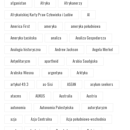
afganistan
Afryka
Afrykanerzy
Afrykańskiej Karty Praw Człowieka i Ludów
AI
America First
ameryka
ameryka południowa
Ameryka Łacińska
analiza
Analiza Gospodarcza
Analogia historyczna
Andrew Jackson
Angela Merkel
Antyelitaryzm
apartheid
Arabia Saudyjska
Arabska Wiosna
argentyna
Arktyka
artykuł 49.3
as-Sisi
ASEAN
asylum seekers
atacms
AUKUS
Australia
Austria
autonomia
Autonomia Palestyńska
autorytaryzm
azja
Azja Centralna
Azja południowo-wschodnia