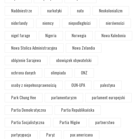
Naddniestrze
narkotyki
nato
Neokolonializm
niderlandy
niemcy
niepodległości
nierówności
nigel farage
Nigeria
Norwegia
Nowa Kaledonia
Nowa Stolica Administracyjna
Nowa Zelandia
oblężenie Sarajewa
obowiązek obywatelski
ochrona danych
olimpiada
ONZ
osoby z niepełnosprawnością
OUN-UPA
palestyna
Park Chung Hee
parlamentaryzm
parlament europejski
Partia Demokratyczna
Partia Republikańska
Partia Socjalistyczna
Partia Wigów
partnerstwo
partycypacja
Paryż
pax americana