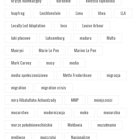
Kryzys nulifikacyjny
kurdowie
kwestia tajwańska
leapfrog
Liechtenstein
Lima
litwa
LLA
Locally Led Adaptation
loco
Louise Arbour
luki płacowe
Luksemburg
maduro
Malta
Maorysi
Marie Le Pen
Marine Le Pen
Mark Carney
masy
media
media społecznościowe
Mette Frederiksen
migracja
migration
migration crisis
mira Hibatullaha Achundzady
MMP
mniejszości
mocarstwo
modernizacja
moko
monarchia
morze południowochińskie
Mołdawia
muzułmanie
myśliwce
mężczyźni
Nacjonalizm