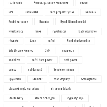
rozliczenie
Rozporządzenia wykonawcze
rozwój
RPA
Ruch MAGA
ruch propalestyński
Rumunia
Rusini karpaccy
Rwanda
Rynek Nieruchomości
Rynek pracy
rynki
rywalizacja
rządy wojskowe
równość
Saab
safari
Sieci absolwenckie
Siły Zbrojne Niemiec
SMR
snajperzy
socjalizm
soft i hard power
soft power
sojusz
solidarność
Sondervermögen
Spykeman
Stambuł
stan wojenny
Starożytność
stosunki międzynarodowe
stracona dekada
Strefa Gazy
strefa Schengen
stygmatyzacja