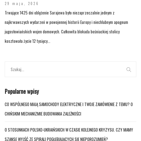
29 maja, 2026
Trwające 1425 dni oblężenie Sarajewa było niezaprzeczalnie jednym z
najkrwawszych wydarzeń w powojennej historii Europy i niechlubnym apogeum
jugosłowiańskich wojen domowych. Całkowita blokada bośniackiej stolicy
kosztowała życie 12 tysięcy...
Popularne wpisy
CO WSPÓLNEGO MAJĄ SAMOCHODY ELEKTRYCZNE I TWOJE ZAMÓWIENIE Z TEMU? O
CHIŃSKIM MECHANIZMIE BUDOWANIA ZALEŻNOŚCI
O STOSUNKACH POLSKO-UKRAIŃSKICH W CZASIE KOLEJNEGO KRYZYSU. CZY MAMY
SZANSĘ WYJŚĆ ZE SPIRALI POGŁĘBIAJĄCYCH SIĘ NIEPOROZUMIEŃ?