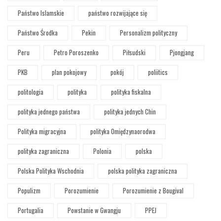
Państwo Islamskie
państwo rozwijające się
Państwo Środka
Pekin
Personalizm polityczny
Peru
Petro Poroszenko
Piłsudski
Pjongjang
PKB
plan pokojowy
pokój
poliitics
politologia
polityka
polityka fiskalna
polityka jednego państwa
polityka jednych Chin
Polityka migracyjna
polityka Omiędzynaorodwa
polityka zagraniczna
Polonia
polska
Polska Polityka Wschodnia
polska polityka zagraniczna
Populizm
Porozumienie
Porozumienie z Bougival
Portugalia
Powstanie w Gwangju
PPEJ