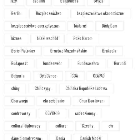
azyl
badania
Bangladesz
Belgia
Berlin
Bezpieczeństwo
bezpieczeństwo ekonomiczne
bezpieczeństwo energetyczne
białoruś
Biały Dom
biznes
bliski wschód
Boko Haram
Boris Pistorius
Bractwo Muzułmańskie
Bruksela
Budapeszt
bundeswehr
Bundeswehra
Burundi
Bułgaria
ByteDance
CBA
CEAPAD
chiny
Chińczycy
Chińska Republika Ludowa
Chorwacja
chrześcijanie
Chun Doo-hwan
controversy
COVID-19
cudzoziemcy
cultural diplomacy
culture
Czechy
cła
dane biometryczne
Dania
Danish Model