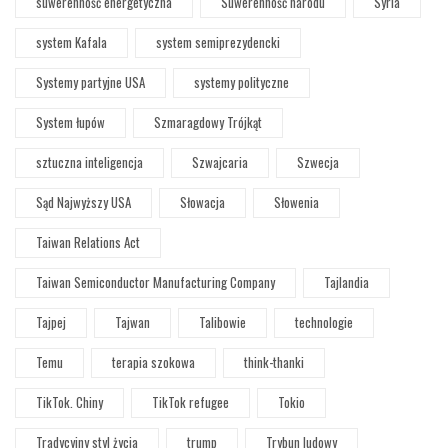
suwerenność energetyczna
Suwerenność narodu
Syria
system Kafala
system semiprezydencki
Systemy partyjne USA
systemy polityczne
System łupów
Szmaragdowy Trójkąt
sztuczna inteligencja
Szwajcaria
Szwecja
Sąd Najwyższy USA
Słowacja
Słowenia
Taiwan Relations Act
Taiwan Semiconductor Manufacturing Company
Tajlandia
Tajpej
Tajwan
Talibowie
technologie
Temu
terapia szokowa
think-thanki
TikTok. Chiny
TikTok refugee
Tokio
Tradycyjny styl życia
trump
Trybun ludowy