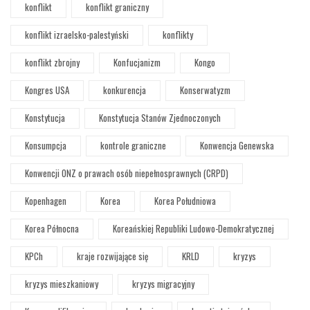
konflikt
konflikt graniczny
konflikt izraelsko-palestyński
konflikty
konflikt zbrojny
Konfucjanizm
Kongo
Kongres USA
konkurencja
Konserwatyzm
Konstytucja
Konstytucja Stanów Zjednoczonych
Konsumpcja
kontrole graniczne
Konwencja Genewska
Konwencji ONZ o prawach osób niepełnosprawnych (CRPD)
Kopenhagen
Korea
Korea Południowa
Korea Północna
Koreańskiej Republiki Ludowo-Demokratycznej
KPCh
kraje rozwijające się
KRLD
kryzys
kryzys mieszkaniowy
kryzys migracyjny