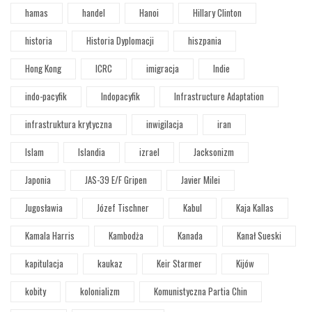
hamas
handel
Hanoi
Hillary Clinton
historia
Historia Dyplomacji
hiszpania
Hong Kong
ICRC
imigracja
Indie
indo-pacyfik
Indopacyfik
Infrastructure Adaptation
infrastruktura krytyczna
inwigilacja
iran
Islam
Islandia
izrael
Jacksonizm
Japonia
JAS-39 E/F Gripen
Javier Milei
Jugosławia
Józef Tischner
Kabul
Kaja Kallas
Kamala Harris
Kambodża
Kanada
Kanał Sueski
kapitulacja
kaukaz
Keir Starmer
Kijów
kobity
kolonializm
Komunistyczna Partia Chin