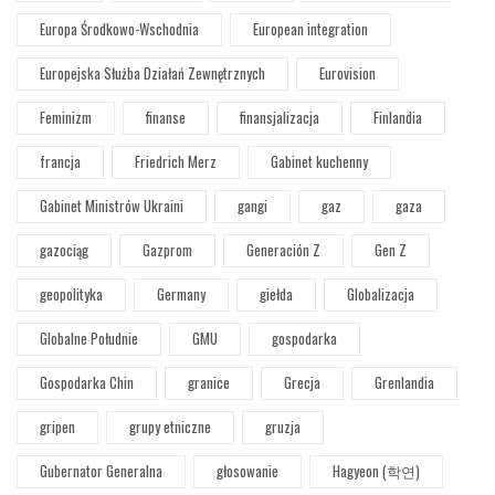
Europa Środkowo-Wschodnia
European integration
Europejska Służba Działań Zewnętrznych
Eurovision
Feminizm
finanse
finansjalizacja
Finlandia
francja
Friedrich Merz
Gabinet kuchenny
Gabinet Ministrów Ukraini
gangi
gaz
gaza
gazociąg
Gazprom
Generación Z
Gen Z
geopolityka
Germany
giełda
Globalizacja
Globalne Południe
GMU
gospodarka
Gospodarka Chin
granice
Grecja
Grenlandia
gripen
grupy etniczne
gruzja
Gubernator Generalna
głosowanie
Hagyeon (학연)