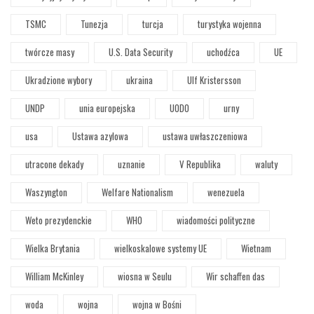
TSMC
Tunezja
turcja
turystyka wojenna
twórcze masy
U.S. Data Security
uchodźca
UE
Ukradzione wybory
ukraina
Ulf Kristersson
UNDP
unia europejska
UODO
urny
usa
Ustawa azylowa
ustawa uwłaszczeniowa
utracone dekady
uznanie
V Republika
waluty
Waszyngton
Welfare Nationalism
wenezuela
Weto prezydenckie
WHO
wiadomości polityczne
Wielka Brytania
wielkoskalowe systemy UE
Wietnam
William McKinley
wiosna w Seulu
Wir schaffen das
woda
wojna
wojna w Bośni