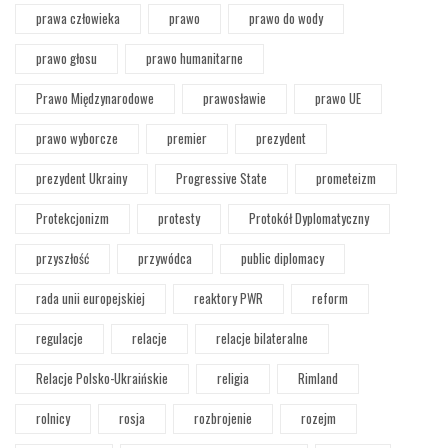
prawa człowieka
prawo
prawo do wody
prawo głosu
prawo humanitarne
Prawo Międzynarodowe
prawosławie
prawo UE
prawo wyborcze
premier
prezydent
prezydent Ukrainy
Progressive State
prometeizm
Protekcjonizm
protesty
Protokół Dyplomatyczny
przyszłość
przywódca
public diplomacy
rada unii europejskiej
reaktory PWR
reform
regulacje
relacje
relacje bilateralne
Relacje Polsko-Ukraińskie
religia
Rimland
rolnicy
rosja
rozbrojenie
rozejm