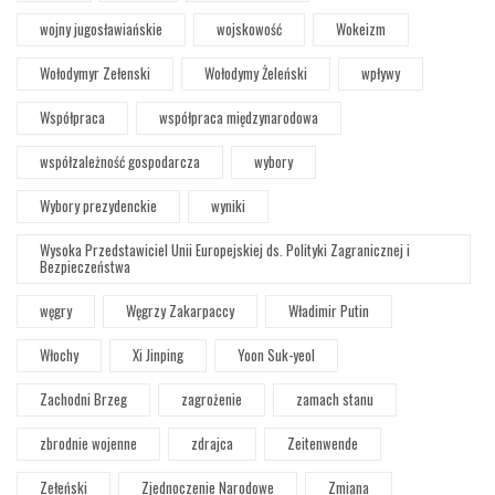
wojny jugosławiańskie
wojskowość
Wokeizm
Wołodymyr Zełenski
Wołodymy Żeleński
wpływy
Współpraca
współpraca międzynarodowa
współzależność gospodarcza
wybory
Wybory prezydenckie
wyniki
Wysoka Przedstawiciel Unii Europejskiej ds. Polityki Zagranicznej i
Bezpieczeństwa
węgry
Węgrzy Zakarpaccy
Władimir Putin
Włochy
Xi Jinping
Yoon Suk-yeol
Zachodni Brzeg
zagrożenie
zamach stanu
zbrodnie wojenne
zdrajca
Zeitenwende
Zełeński
Zjednoczenie Narodowe
Zmiana