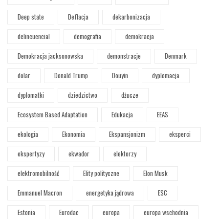
Deep state
Deflacja
dekarbonizacja
delincuencial
demografia
demokracja
Demokracja jacksonowska
demonstracje
Denmark
dolar
Donald Trump
Douyin
dyplomacja
dyplomatki
dziedzictwo
dżucze
Ecosystem Based Adaptation
Edukacja
EEAS
ekologia
Ekonomia
Ekspansjonizm
eksperci
ekspertyzy
ekwador
elektorzy
elektromobilność
Elity polityczne
Elon Musk
Emmanuel Macron
energetyka jądrowa
ESC
Estonia
Eurodac
europa
europa wschodnia