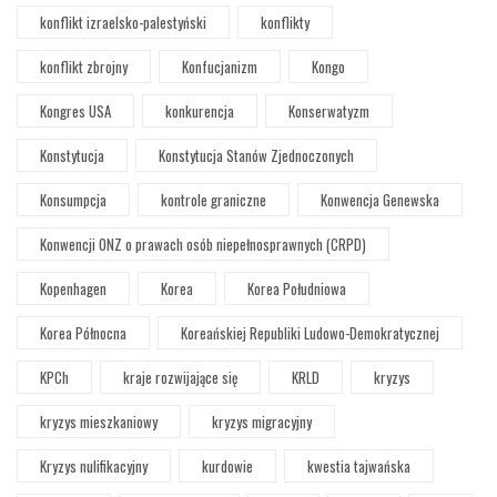
konflikt izraelsko-palestyński
konflikty
konflikt zbrojny
Konfucjanizm
Kongo
Kongres USA
konkurencja
Konserwatyzm
Konstytucja
Konstytucja Stanów Zjednoczonych
Konsumpcja
kontrole graniczne
Konwencja Genewska
Konwencji ONZ o prawach osób niepełnosprawnych (CRPD)
Kopenhagen
Korea
Korea Południowa
Korea Północna
Koreańskiej Republiki Ludowo-Demokratycznej
KPCh
kraje rozwijające się
KRLD
kryzys
kryzys mieszkaniowy
kryzys migracyjny
Kryzys nulifikacyjny
kurdowie
kwestia tajwańska