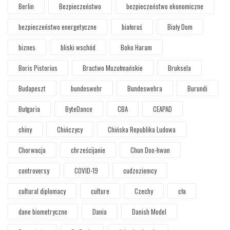
Berlin
Bezpieczeństwo
bezpieczeństwo ekonomiczne
bezpieczeństwo energetyczne
białoruś
Biały Dom
biznes
bliski wschód
Boko Haram
Boris Pistorius
Bractwo Muzułmańskie
Bruksela
Budapeszt
bundeswehr
Bundeswehra
Burundi
Bułgaria
ByteDance
CBA
CEAPAD
chiny
Chińczycy
Chińska Republika Ludowa
Chorwacja
chrześcijanie
Chun Doo-hwan
controversy
COVID-19
cudzoziemcy
cultural diplomacy
culture
Czechy
cła
dane biometryczne
Dania
Danish Model