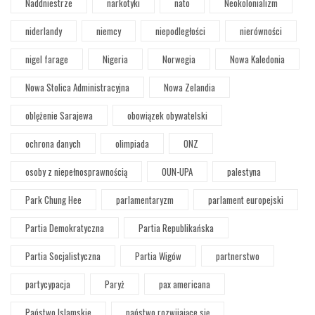
Naddniestrze
narkotyki
nato
Neokolonializm
niderlandy
niemcy
niepodległości
nierówności
nigel farage
Nigeria
Norwegia
Nowa Kaledonia
Nowa Stolica Administracyjna
Nowa Zelandia
oblężenie Sarajewa
obowiązek obywatelski
ochrona danych
olimpiada
ONZ
osoby z niepełnosprawnością
OUN-UPA
palestyna
Park Chung Hee
parlamentaryzm
parlament europejski
Partia Demokratyczna
Partia Republikańska
Partia Socjalistyczna
Partia Wigów
partnerstwo
partycypacja
Paryż
pax americana
Państwo Islamskie
państwo rozwijające się