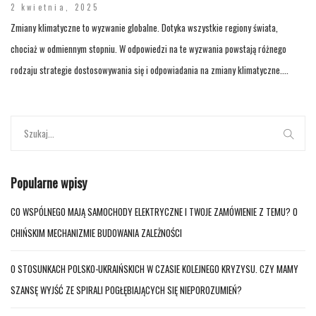
2 kwietnia, 2025
Zmiany klimatyczne to wyzwanie globalne. Dotyka wszystkie regiony świata,
chociaż w odmiennym stopniu. W odpowiedzi na te wyzwania powstają różnego
rodzaju strategie dostosowywania się i odpowiadania na zmiany klimatyczne....
Popularne wpisy
CO WSPÓLNEGO MAJĄ SAMOCHODY ELEKTRYCZNE I TWOJE ZAMÓWIENIE Z TEMU? O
CHIŃSKIM MECHANIZMIE BUDOWANIA ZALEŻNOŚCI
O STOSUNKACH POLSKO-UKRAIŃSKICH W CZASIE KOLEJNEGO KRYZYSU. CZY MAMY
SZANSĘ WYJŚĆ ZE SPIRALI POGŁĘBIAJĄCYCH SIĘ NIEPOROZUMIEŃ?