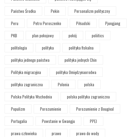
Państwo Środka
Pekin
Personalizm polityczny
Peru
Petro Poroszenko
Piłsudski
Pjongjang
PKB
plan pokojowy
pokój
poliitics
politologia
polityka
polityka fiskalna
polityka jednego państwa
polityka jednych Chin
Polityka migracyjna
polityka Omiędzynaorodwa
polityka zagraniczna
Polonia
polska
Polska Polityka Wschodnia
polska polityka zagraniczna
Populizm
Porozumienie
Porozumienie z Bougival
Portugalia
Powstanie w Gwangju
PPEJ
prawa człowieka
prawo
prawo do wody