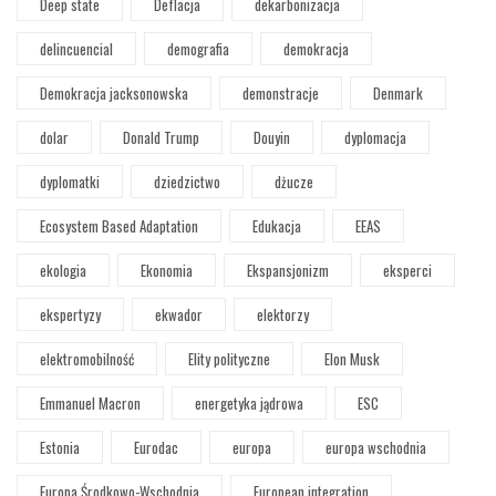
Deep state
Deflacja
dekarbonizacja
delincuencial
demografia
demokracja
Demokracja jacksonowska
demonstracje
Denmark
dolar
Donald Trump
Douyin
dyplomacja
dyplomatki
dziedzictwo
dżucze
Ecosystem Based Adaptation
Edukacja
EEAS
ekologia
Ekonomia
Ekspansjonizm
eksperci
ekspertyzy
ekwador
elektorzy
elektromobilność
Elity polityczne
Elon Musk
Emmanuel Macron
energetyka jądrowa
ESC
Estonia
Eurodac
europa
europa wschodnia
Europa Środkowo-Wschodnia
European integration