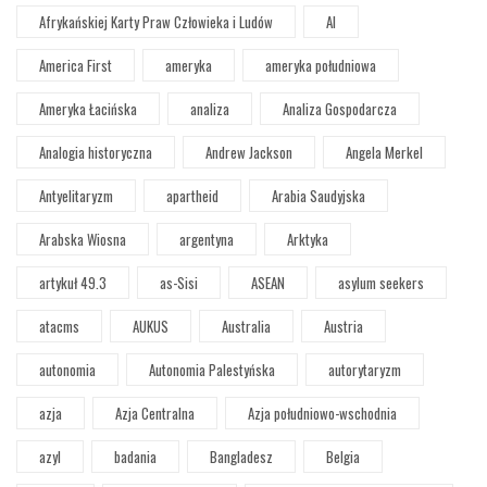
Afrykańskiej Karty Praw Człowieka i Ludów
AI
America First
ameryka
ameryka południowa
Ameryka Łacińska
analiza
Analiza Gospodarcza
Analogia historyczna
Andrew Jackson
Angela Merkel
Antyelitaryzm
apartheid
Arabia Saudyjska
Arabska Wiosna
argentyna
Arktyka
artykuł 49.3
as-Sisi
ASEAN
asylum seekers
atacms
AUKUS
Australia
Austria
autonomia
Autonomia Palestyńska
autorytaryzm
azja
Azja Centralna
Azja południowo-wschodnia
azyl
badania
Bangladesz
Belgia