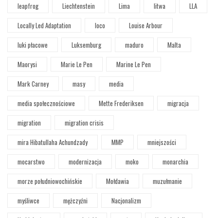
leapfrog
Liechtenstein
Lima
litwa
LLA
Locally Led Adaptation
loco
Louise Arbour
luki płacowe
Luksemburg
maduro
Malta
Maorysi
Marie Le Pen
Marine Le Pen
Mark Carney
masy
media
media społecznościowe
Mette Frederiksen
migracja
migration
migration crisis
mira Hibatullaha Achundzady
MMP
mniejszości
mocarstwo
modernizacja
moko
monarchia
morze południowochińskie
Mołdawia
muzułmanie
myśliwce
mężczyźni
Nacjonalizm