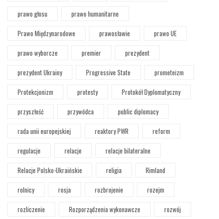
prawo głosu
prawo humanitarne
Prawo Międzynarodowe
prawosławie
prawo UE
prawo wyborcze
premier
prezydent
prezydent Ukrainy
Progressive State
prometeizm
Protekcjonizm
protesty
Protokół Dyplomatyczny
przyszłość
przywódca
public diplomacy
rada unii europejskiej
reaktory PWR
reform
regulacje
relacje
relacje bilateralne
Relacje Polsko-Ukraińskie
religia
Rimland
rolnicy
rosja
rozbrojenie
rozejm
rozliczenie
Rozporządzenia wykonawcze
rozwój