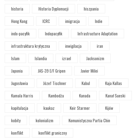
historia
Historia Dyplomacji
hiszpania
Hong Kong
ICRC
imigracja
Indie
indo-pacyfik
Indopacyfik
Infrastructure Adaptation
infrastruktura krytyczna
inwigilacja
iran
Islam
Islandia
izrael
Jacksonizm
Japonia
JAS-39 E/F Gripen
Javier Milei
Jugosławia
Józef Tischner
Kabul
Kaja Kallas
Kamala Harris
Kambodża
Kanada
Kanał Sueski
kapitulacja
kaukaz
Keir Starmer
Kijów
kobity
kolonializm
Komunistyczna Partia Chin
konflikt
konflikt graniczny