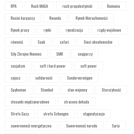
RPA
Ruch MAGA
ruch propalestyński
Rumunia
Rusini karpaccy
Rwanda
Rynek Nieruchomości
Rynek pracy
rynki
rywalizacja
rządy wojskowe
równość
Saab
safari
Sieci absolwenckie
Siły Zbrojne Niemiec
SMR
snajperzy
socjalizm
soft i hard power
soft power
sojusz
solidarność
Sondervermögen
Spykeman
Stambuł
stan wojenny
Starożytność
stosunki międzynarodowe
stracona dekada
Strefa Gazy
strefa Schengen
stygmatyzacja
suwerenność energetyczna
Suwerenność narodu
Syria