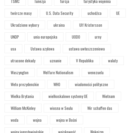
TSMC
Tunezja
turcja
turystyka wojenna
twórcze masy
U.S. Data Security
uchodźca
UE
Ukradzione wybory
ukraina
Ulf Kristersson
UNDP
unia europejska
UODO
urny
usa
Ustawa azylowa
ustawa uwłaszczeniowa
utracone dekady
uznanie
V Republika
waluty
Waszyngton
Welfare Nationalism
wenezuela
Weto prezydenckie
WHO
wiadomości polityczne
Wielka Brytania
wielkoskalowe systemy UE
Wietnam
William McKinley
wiosna w Seulu
Wir schaffen das
woda
wojna
wojna w Bośni
wojny jugosławiańskie
wojskowość
Wokeizm