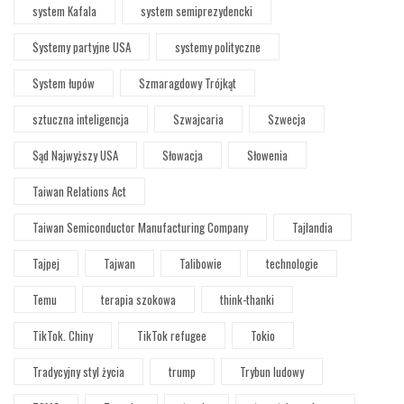
system Kafala
system semiprezydencki
Systemy partyjne USA
systemy polityczne
System łupów
Szmaragdowy Trójkąt
sztuczna inteligencja
Szwajcaria
Szwecja
Sąd Najwyższy USA
Słowacja
Słowenia
Taiwan Relations Act
Taiwan Semiconductor Manufacturing Company
Tajlandia
Tajpej
Tajwan
Talibowie
technologie
Temu
terapia szokowa
think-thanki
TikTok. Chiny
TikTok refugee
Tokio
Tradycyjny styl życia
trump
Trybun ludowy