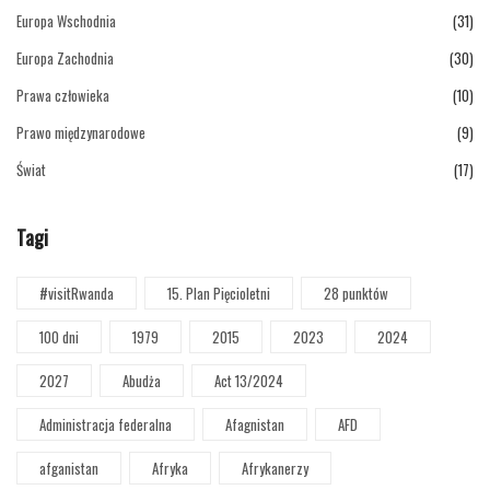
Europa Wschodnia
(31)
Europa Zachodnia
(30)
Prawa człowieka
(10)
Prawo międzynarodowe
(9)
Świat
(17)
Tagi
#visitRwanda
15. Plan Pięcioletni
28 punktów
100 dni
1979
2015
2023
2024
2027
Abudża
Act 13/2024
Administracja federalna
Afagnistan
AFD
afganistan
Afryka
Afrykanerzy