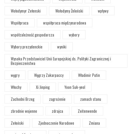
Wołodymyr Zełenski
Wołodymy Żeleński
wpływy
Współpraca
współpraca międzynarodowa
współzależność gospodarcza
wybory
Wybory prezydenckie
wyniki
Wysoka Przedstawiciel Unii Europejskiej ds. Polityki Zagranicznej i
Bezpieczeństwa
węgry
Węgrzy Zakarpaccy
Władimir Putin
Włochy
Xi Jinping
Yoon Suk-yeol
Zachodni Brzeg
zagrożenie
zamach stanu
zbrodnie wojenne
zdrajca
Zeitenwende
Zełeński
Zjednoczenie Narodowe
Zmiana