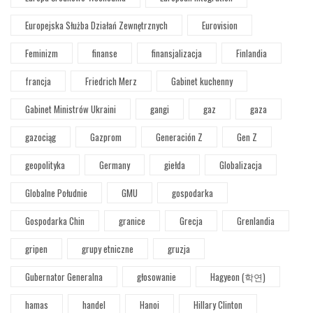
Europejska Służba Działań Zewnętrznych
Eurovision
Feminizm
finanse
finansjalizacja
Finlandia
francja
Friedrich Merz
Gabinet kuchenny
Gabinet Ministrów Ukraini
gangi
gaz
gaza
gazociąg
Gazprom
Generación Z
Gen Z
geopolityka
Germany
giełda
Globalizacja
Globalne Południe
GMU
gospodarka
Gospodarka Chin
granice
Grecja
Grenlandia
gripen
grupy etniczne
gruzja
Gubernator Generalna
głosowanie
Hagyeon (학연)
hamas
handel
Hanoi
Hillary Clinton