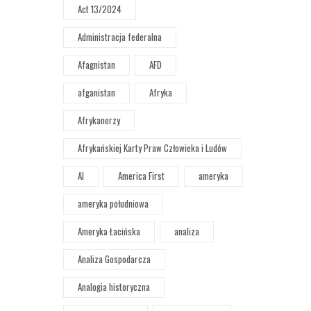
Act 13/2024
Administracja federalna
Afagnistan
AFD
afganistan
Afryka
Afrykanerzy
Afrykańskiej Karty Praw Człowieka i Ludów
AI
America First
ameryka
ameryka południowa
Ameryka Łacińska
analiza
Analiza Gospodarcza
Analogia historyczna