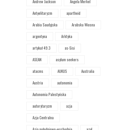
Andrew Jackson
Angela Merkel
Antyelitaryzm
apartheid
Arabia Saudyjska
Arabska Wiosna
argentyna
Arktyka
artykuł 49.3
as-Sisi
ASEAN
asylum seekers
atacms
AUKUS
Australia
Austria
autonomia
Autonomia Palestyńska
autorytaryzm
azja
Azja Centralna
Azja południowo-wschodnia
azyl