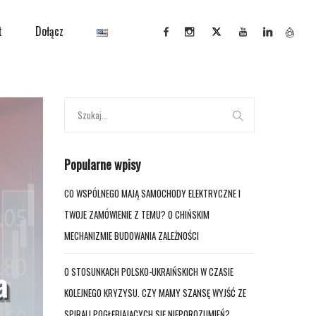
t
Dołącz
Popularne wpisy
CO WSPÓLNEGO MAJĄ SAMOCHODY ELEKTRYCZNE I
TWOJE ZAMÓWIENIE Z TEMU? O CHIŃSKIM
MECHANIZMIE BUDOWANIA ZALEŻNOŚCI
O STOSUNKACH POLSKO-UKRAIŃSKICH W CZASIE
KOLEJNEGO KRYZYSU. CZY MAMY SZANSĘ WYJŚĆ ZE
SPIRALI POGŁĘBIAJĄCYCH SIĘ NIEPOROZUMIEŃ?