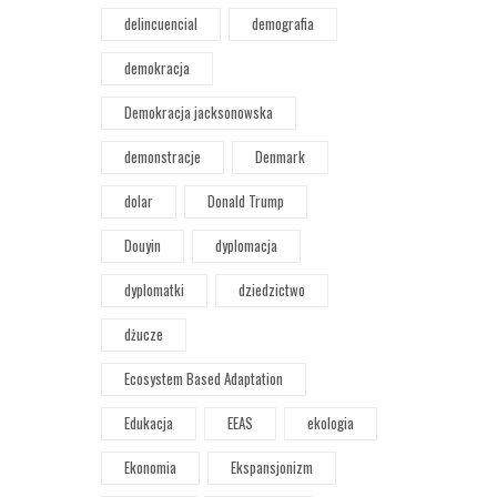
delincuencial
demografia
demokracja
Demokracja jacksonowska
demonstracje
Denmark
dolar
Donald Trump
Douyin
dyplomacja
dyplomatki
dziedzictwo
dżucze
Ecosystem Based Adaptation
Edukacja
EEAS
ekologia
Ekonomia
Ekspansjonizm