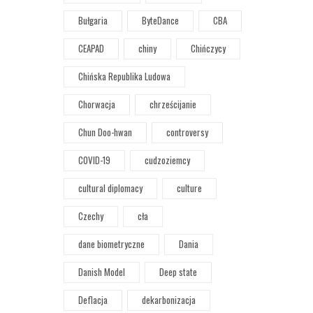
Bułgaria
ByteDance
CBA
CEAPAD
chiny
Chińczycy
Chińska Republika Ludowa
Chorwacja
chrześcijanie
Chun Doo-hwan
controversy
COVID-19
cudzoziemcy
cultural diplomacy
culture
Czechy
cła
dane biometryczne
Dania
Danish Model
Deep state
Deflacja
dekarbonizacja