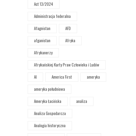
Act 13/2024
Administracja federalna
Afagnistan
AFD
afganistan
Afryka
Afrykanerzy
Afrykańskiej Karty Praw Człowieka i Ludów
AI
America First
ameryka
ameryka południowa
Ameryka Łacińska
analiza
Analiza Gospodarcza
Analogia historyczna