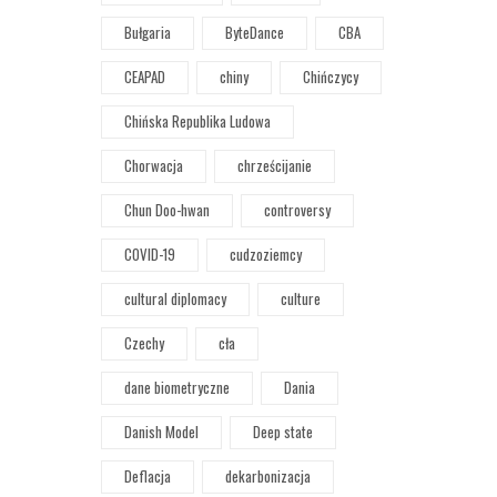
Bułgaria
ByteDance
CBA
CEAPAD
chiny
Chińczycy
Chińska Republika Ludowa
Chorwacja
chrześcijanie
Chun Doo-hwan
controversy
COVID-19
cudzoziemcy
cultural diplomacy
culture
Czechy
cła
dane biometryczne
Dania
Danish Model
Deep state
Deflacja
dekarbonizacja