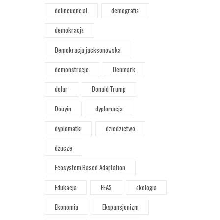
delincuencial
demografia
demokracja
Demokracja jacksonowska
demonstracje
Denmark
dolar
Donald Trump
Douyin
dyplomacja
dyplomatki
dziedzictwo
dżucze
Ecosystem Based Adaptation
Edukacja
EEAS
ekologia
Ekonomia
Ekspansjonizm