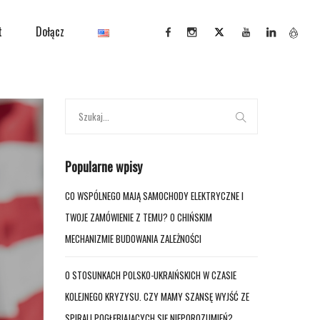
t
Dołącz
Popularne wpisy
CO WSPÓLNEGO MAJĄ SAMOCHODY ELEKTRYCZNE I
TWOJE ZAMÓWIENIE Z TEMU? O CHIŃSKIM
MECHANIZMIE BUDOWANIA ZALEŻNOŚCI
O STOSUNKACH POLSKO-UKRAIŃSKICH W CZASIE
KOLEJNEGO KRYZYSU. CZY MAMY SZANSĘ WYJŚĆ ZE
SPIRALI POGŁĘBIAJĄCYCH SIĘ NIEPOROZUMIEŃ?