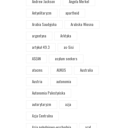
Andrew Jackson
Angela Merkel
Antyelitaryzm
apartheid
Arabia Saudyjska
Arabska Wiosna
argentyna
Arktyka
artykuł 49.3
as-Sisi
ASEAN
asylum seekers
atacms
AUKUS
Australia
Austria
autonomia
Autonomia Palestyńska
autorytaryzm
azja
Azja Centralna
Azja południowo-wschodnia
azyl