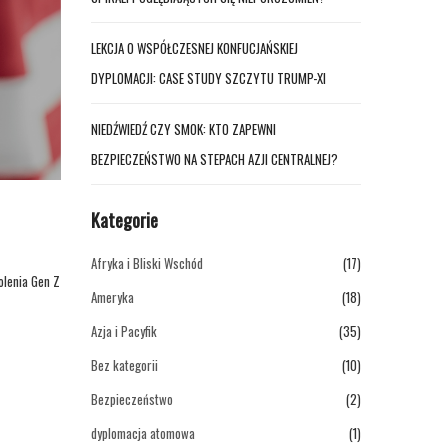
LEKCJA O WSPÓŁCZESNEJ KONFUCJAŃSKIEJ
DYPLOMACJI: CASE STUDY SZCZYTU TRUMP-XI
NIEDŹWIEDŹ CZY SMOK: KTO ZAPEWNI
BEZPIECZEŃSTWO NA STEPACH AZJI CENTRALNEJ?
Kategorie
Afryka i Bliski Wschód
(17)
olenia Gen Z
Ameryka
(18)
Azja i Pacyfik
(35)
Bez kategorii
(10)
Bezpieczeństwo
(2)
dyplomacja atomowa
(1)