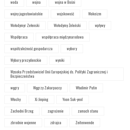
woda
wojna
wojna w Bośni
wojny jugosławiańskie
wojskowość
Wokeizm
Wołodymyr Zełenski
Wołodymy Żeleński
wpływy
Współpraca
współpraca międzynarodowa
współzależność gospodarcza
wybory
Wybory prezydenckie
wyniki
Wysoka Przedstawiciel Unii Europejskiej ds. Polityki Zagranicznej i
Bezpieczeństwa
węgry
Węgrzy Zakarpaccy
Władimir Putin
Włochy
Xi Jinping
Yoon Suk-yeol
Zachodni Brzeg
zagrożenie
zamach stanu
zbrodnie wojenne
zdrajca
Zeitenwende