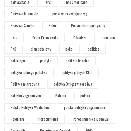
partycypacja
Paryż
pax americana
Państwo Islamskie
państwo rozwijające się
Państwo Środka
Pekin
Personalizm polityczny
Peru
Petro Poroszenko
Piłsudski
Pjongjang
PKB
plan pokojowy
pokój
poliitics
politologia
polityka
polityka fiskalna
polityka jednego państwa
polityka jednych Chin
Polityka migracyjna
polityka Omiędzynaorodwa
polityka zagraniczna
Polonia
polska
Polska Polityka Wschodnia
polska polityka zagraniczna
Populizm
Porozumienie
Porozumienie z Bougival
Portugalia
Powstanie w Gwangju
PPEJ