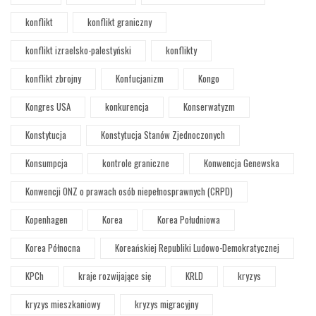
konflikt
konflikt graniczny
konflikt izraelsko-palestyński
konflikty
konflikt zbrojny
Konfucjanizm
Kongo
Kongres USA
konkurencja
Konserwatyzm
Konstytucja
Konstytucja Stanów Zjednoczonych
Konsumpcja
kontrole graniczne
Konwencja Genewska
Konwencji ONZ o prawach osób niepełnosprawnych (CRPD)
Kopenhagen
Korea
Korea Południowa
Korea Północna
Koreańskiej Republiki Ludowo-Demokratycznej
KPCh
kraje rozwijające się
KRLD
kryzys
kryzys mieszkaniowy
kryzys migracyjny