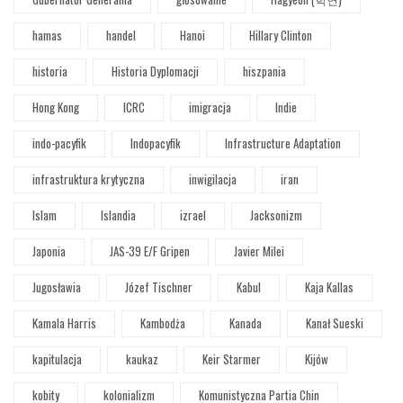
hamas
handel
Hanoi
Hillary Clinton
historia
Historia Dyplomacji
hiszpania
Hong Kong
ICRC
imigracja
Indie
indo-pacyfik
Indopacyfik
Infrastructure Adaptation
infrastruktura krytyczna
inwigilacja
iran
Islam
Islandia
izrael
Jacksonizm
Japonia
JAS-39 E/F Gripen
Javier Milei
Jugosławia
Józef Tischner
Kabul
Kaja Kallas
Kamala Harris
Kambodża
Kanada
Kanał Sueski
kapitulacja
kaukaz
Keir Starmer
Kijów
kobity
kolonializm
Komunistyczna Partia Chin