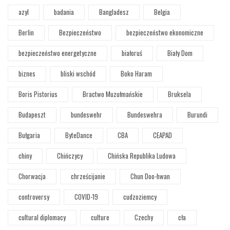
azyl
badania
Bangladesz
Belgia
Berlin
Bezpieczeństwo
bezpieczeństwo ekonomiczne
bezpieczeństwo energetyczne
białoruś
Biały Dom
biznes
bliski wschód
Boko Haram
Boris Pistorius
Bractwo Muzułmańskie
Bruksela
Budapeszt
bundeswehr
Bundeswehra
Burundi
Bułgaria
ByteDance
CBA
CEAPAD
chiny
Chińczycy
Chińska Republika Ludowa
Chorwacja
chrześcijanie
Chun Doo-hwan
controversy
COVID-19
cudzoziemcy
cultural diplomacy
culture
Czechy
cła