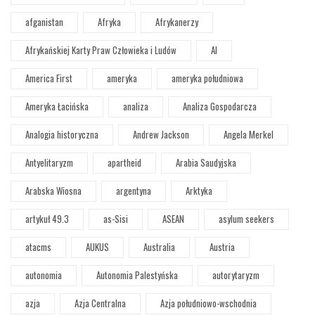
afganistan
Afryka
Afrykanerzy
Afrykańskiej Karty Praw Człowieka i Ludów
AI
America First
ameryka
ameryka południowa
Ameryka Łacińska
analiza
Analiza Gospodarcza
Analogia historyczna
Andrew Jackson
Angela Merkel
Antyelitaryzm
apartheid
Arabia Saudyjska
Arabska Wiosna
argentyna
Arktyka
artykuł 49.3
as-Sisi
ASEAN
asylum seekers
atacms
AUKUS
Australia
Austria
autonomia
Autonomia Palestyńska
autorytaryzm
azja
Azja Centralna
Azja południowo-wschodnia