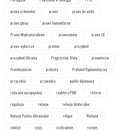
prawa człowieka
prawo
prawo do wody
prawo głosu
prawo humanitarne
Prawo Międzynarodowe
prawosławie
prawo UE
prawo wyborcze
premier
prezydent
prezydent Ukrainy
Progressive State
prometeizm
Protekcjonizm
protesty
Protokół Dyplomatyczny
przyszłość
przywódca
public diplomacy
rada unii europejskiej
reaktory PWR
reform
regulacje
relacje
relacje bilateralne
Relacje Polsko-Ukraińskie
religia
Rimland
rolnicy
rosja
rozbrojenie
rozejm