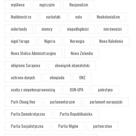
myśliwce
mężczyźni
Nacjonalizm
Naddniestrze
narkotyki
nato
Neokolonializm
niderlandy
niemcy
niepodległości
nierówności
nigel farage
Nigeria
Norwegia
Nowa Kaledonia
Nowa Stolica Administracyjna
Nowa Zelandia
oblężenie Sarajewa
obowiązek obywatelski
ochrona danych
olimpiada
ONZ
osoby z niepełnosprawnością
OUN-UPA
palestyna
Park Chung Hee
parlamentaryzm
parlament europejski
Partia Demokratyczna
Partia Republikańska
Partia Socjalistyczna
Partia Wigów
partnerstwo