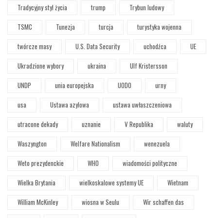
Tradycyjny styl życia
trump
Trybun ludowy
TSMC
Tunezja
turcja
turystyka wojenna
twórcze masy
U.S. Data Security
uchodźca
UE
Ukradzione wybory
ukraina
Ulf Kristersson
UNDP
unia europejska
UODO
urny
usa
Ustawa azylowa
ustawa uwłaszczeniowa
utracone dekady
uznanie
V Republika
waluty
Waszyngton
Welfare Nationalism
wenezuela
Weto prezydenckie
WHO
wiadomości polityczne
Wielka Brytania
wielkoskalowe systemy UE
Wietnam
William McKinley
wiosna w Seulu
Wir schaffen das