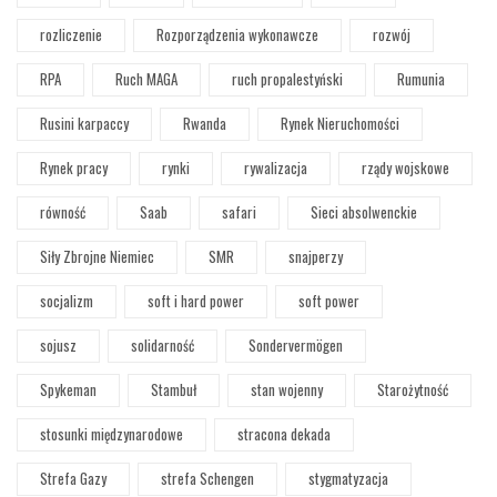
rozliczenie
Rozporządzenia wykonawcze
rozwój
RPA
Ruch MAGA
ruch propalestyński
Rumunia
Rusini karpaccy
Rwanda
Rynek Nieruchomości
Rynek pracy
rynki
rywalizacja
rządy wojskowe
równość
Saab
safari
Sieci absolwenckie
Siły Zbrojne Niemiec
SMR
snajperzy
socjalizm
soft i hard power
soft power
sojusz
solidarność
Sondervermögen
Spykeman
Stambuł
stan wojenny
Starożytność
stosunki międzynarodowe
stracona dekada
Strefa Gazy
strefa Schengen
stygmatyzacja