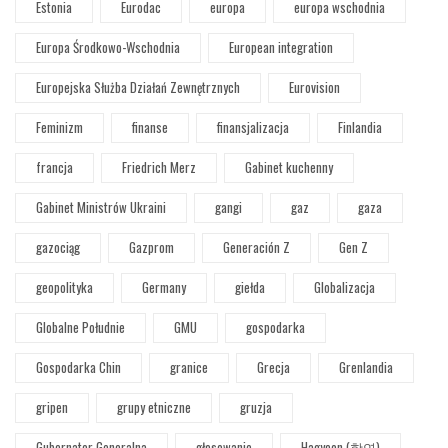
Estonia
Eurodac
europa
europa wschodnia
Europa Środkowo-Wschodnia
European integration
Europejska Służba Działań Zewnętrznych
Eurovision
Feminizm
finanse
finansjalizacja
Finlandia
francja
Friedrich Merz
Gabinet kuchenny
Gabinet Ministrów Ukraini
gangi
gaz
gaza
gazociąg
Gazprom
Generación Z
Gen Z
geopolityka
Germany
giełda
Globalizacja
Globalne Południe
GMU
gospodarka
Gospodarka Chin
granice
Grecja
Grenlandia
gripen
grupy etniczne
gruzja
Gubernator Generalna
głosowanie
Hagyeon (학연)