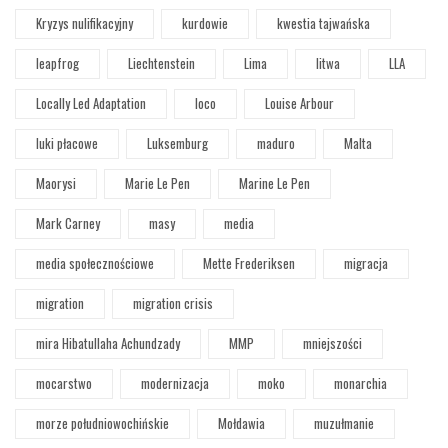
Kryzys nulifikacyjny
kurdowie
kwestia tajwańska
leapfrog
Liechtenstein
Lima
litwa
LLA
Locally Led Adaptation
loco
Louise Arbour
luki płacowe
Luksemburg
maduro
Malta
Maorysi
Marie Le Pen
Marine Le Pen
Mark Carney
masy
media
media społecznościowe
Mette Frederiksen
migracja
migration
migration crisis
mira Hibatullaha Achundzady
MMP
mniejszości
mocarstwo
modernizacja
moko
monarchia
morze południowochińskie
Mołdawia
muzułmanie