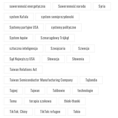
suwerenność energetyczna
Suwerenność narodu
Syria
system Kafala
system semiprezydencki
Systemy partyjne USA
systemy polityczne
System łupów
Szmaragdowy Trójkąt
sztuczna inteligencja
Szwajcaria
Szwecja
Sąd Najwyższy USA
Słowacja
Słowenia
Taiwan Relations Act
Taiwan Semiconductor Manufacturing Company
Tajlandia
Tajpej
Tajwan
Talibowie
technologie
Temu
terapia szokowa
think-thanki
TikTok. Chiny
TikTok refugee
Tokio