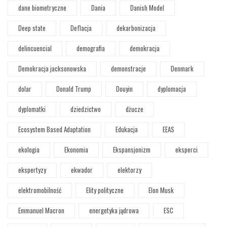
dane biometryczne
Dania
Danish Model
Deep state
Deflacja
dekarbonizacja
delincuencial
demografia
demokracja
Demokracja jacksonowska
demonstracje
Denmark
dolar
Donald Trump
Douyin
dyplomacja
dyplomatki
dziedzictwo
dżucze
Ecosystem Based Adaptation
Edukacja
EEAS
ekologia
Ekonomia
Ekspansjonizm
eksperci
ekspertyzy
ekwador
elektorzy
elektromobilność
Elity polityczne
Elon Musk
Emmanuel Macron
energetyka jądrowa
ESC