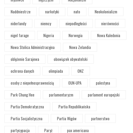
Naddniestrze
narkotyki
nato
Neokolonializm
niderlandy
niemcy
niepodległości
nierówności
nigel farage
Nigeria
Norwegia
Nowa Kaledonia
Nowa Stolica Administracyjna
Nowa Zelandia
oblężenie Sarajewa
obowiązek obywatelski
ochrona danych
olimpiada
ONZ
osoby z niepełnosprawnością
OUN-UPA
palestyna
Park Chung Hee
parlamentaryzm
parlament europejski
Partia Demokratyczna
Partia Republikańska
Partia Socjalistyczna
Partia Wigów
partnerstwo
partycypacja
Paryż
pax americana