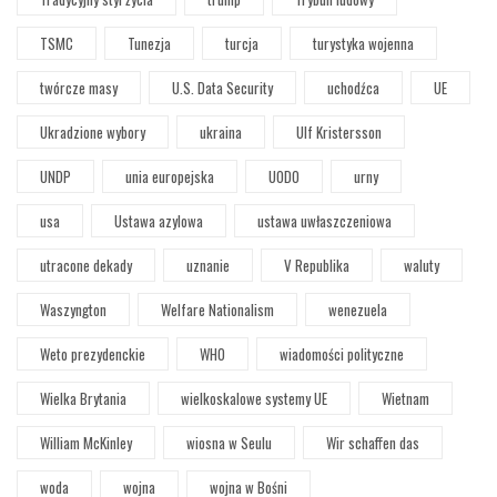
TSMC
Tunezja
turcja
turystyka wojenna
twórcze masy
U.S. Data Security
uchodźca
UE
Ukradzione wybory
ukraina
Ulf Kristersson
UNDP
unia europejska
UODO
urny
usa
Ustawa azylowa
ustawa uwłaszczeniowa
utracone dekady
uznanie
V Republika
waluty
Waszyngton
Welfare Nationalism
wenezuela
Weto prezydenckie
WHO
wiadomości polityczne
Wielka Brytania
wielkoskalowe systemy UE
Wietnam
William McKinley
wiosna w Seulu
Wir schaffen das
woda
wojna
wojna w Bośni