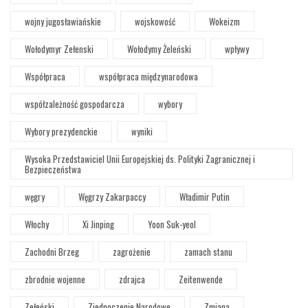
wojny jugosławiańskie
wojskowość
Wokeizm
Wołodymyr Zełenski
Wołodymy Żeleński
wpływy
Współpraca
współpraca międzynarodowa
współzależność gospodarcza
wybory
Wybory prezydenckie
wyniki
Wysoka Przedstawiciel Unii Europejskiej ds. Polityki Zagranicznej i
Bezpieczeństwa
węgry
Węgrzy Zakarpaccy
Władimir Putin
Włochy
Xi Jinping
Yoon Suk-yeol
Zachodni Brzeg
zagrożenie
zamach stanu
zbrodnie wojenne
zdrajca
Zeitenwende
Zełeński
Zjednoczenie Narodowe
Zmiana