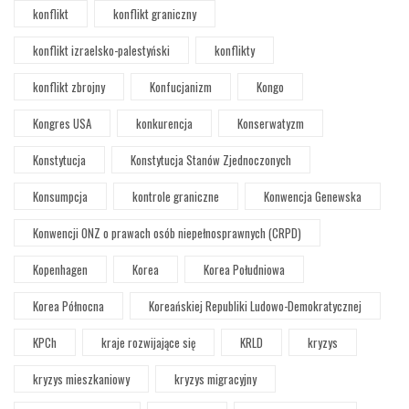
konflikt
konflikt graniczny
konflikt izraelsko-palestyński
konflikty
konflikt zbrojny
Konfucjanizm
Kongo
Kongres USA
konkurencja
Konserwatyzm
Konstytucja
Konstytucja Stanów Zjednoczonych
Konsumpcja
kontrole graniczne
Konwencja Genewska
Konwencji ONZ o prawach osób niepełnosprawnych (CRPD)
Kopenhagen
Korea
Korea Południowa
Korea Północna
Koreańskiej Republiki Ludowo-Demokratycznej
KPCh
kraje rozwijające się
KRLD
kryzys
kryzys mieszkaniowy
kryzys migracyjny