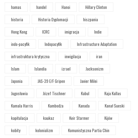
hamas
handel
Hanoi
Hillary Clinton
historia
Historia Dyplomacji
hiszpania
Hong Kong
ICRC
imigracja
Indie
indo-pacyfik
Indopacyfik
Infrastructure Adaptation
infrastruktura krytyczna
inwigilacja
iran
Islam
Islandia
izrael
Jacksonizm
Japonia
JAS-39 E/F Gripen
Javier Milei
Jugosławia
Józef Tischner
Kabul
Kaja Kallas
Kamala Harris
Kambodża
Kanada
Kanał Sueski
kapitulacja
kaukaz
Keir Starmer
Kijów
kobity
kolonializm
Komunistyczna Partia Chin