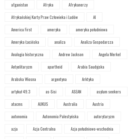
afganistan
Afryka
Afrykanerzy
Afrykańskiej Karty Praw Człowieka i Ludów
AI
America First
ameryka
ameryka południowa
Ameryka Łacińska
analiza
Analiza Gospodarcza
Analogia historyczna
Andrew Jackson
Angela Merkel
Antyelitaryzm
apartheid
Arabia Saudyjska
Arabska Wiosna
argentyna
Arktyka
artykuł 49.3
as-Sisi
ASEAN
asylum seekers
atacms
AUKUS
Australia
Austria
autonomia
Autonomia Palestyńska
autorytaryzm
azja
Azja Centralna
Azja południowo-wschodnia