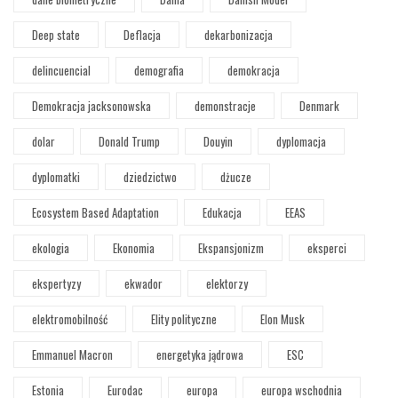
Deep state
Deflacja
dekarbonizacja
delincuencial
demografia
demokracja
Demokracja jacksonowska
demonstracje
Denmark
dolar
Donald Trump
Douyin
dyplomacja
dyplomatki
dziedzictwo
dżucze
Ecosystem Based Adaptation
Edukacja
EEAS
ekologia
Ekonomia
Ekspansjonizm
eksperci
ekspertyzy
ekwador
elektorzy
elektromobilność
Elity polityczne
Elon Musk
Emmanuel Macron
energetyka jądrowa
ESC
Estonia
Eurodac
europa
europa wschodnia