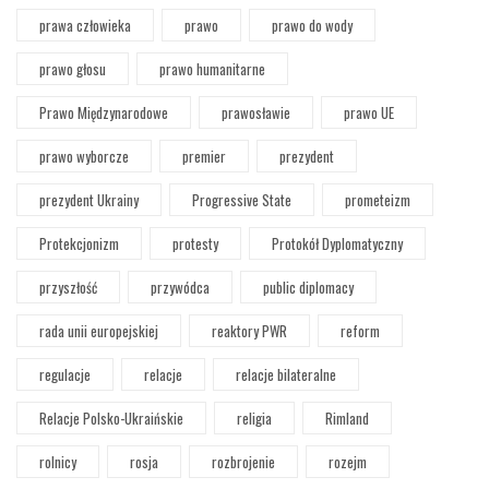
prawa człowieka
prawo
prawo do wody
prawo głosu
prawo humanitarne
Prawo Międzynarodowe
prawosławie
prawo UE
prawo wyborcze
premier
prezydent
prezydent Ukrainy
Progressive State
prometeizm
Protekcjonizm
protesty
Protokół Dyplomatyczny
przyszłość
przywódca
public diplomacy
rada unii europejskiej
reaktory PWR
reform
regulacje
relacje
relacje bilateralne
Relacje Polsko-Ukraińskie
religia
Rimland
rolnicy
rosja
rozbrojenie
rozejm