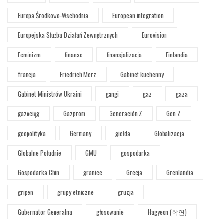
Europa Środkowo-Wschodnia
European integration
Europejska Służba Działań Zewnętrznych
Eurovision
Feminizm
finanse
finansjalizacja
Finlandia
francja
Friedrich Merz
Gabinet kuchenny
Gabinet Ministrów Ukraini
gangi
gaz
gaza
gazociąg
Gazprom
Generación Z
Gen Z
geopolityka
Germany
giełda
Globalizacja
Globalne Południe
GMU
gospodarka
Gospodarka Chin
granice
Grecja
Grenlandia
gripen
grupy etniczne
gruzja
Gubernator Generalna
głosowanie
Hagyeon (학연)