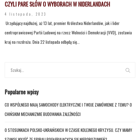
CZYLI PARE SŁÓW O WYBORACH W NIDERLANDACH
4 listopada, 2023
Urzędujący najdłużej, aż 13 lat, premier Królestwa Niderlandów, jak i lider
centroprawicowej Partii Ludowej na rzecz Wolności i Demokracji (VVD), zostawia
kraj na rozdrożu. Dnia 22 listopada odbędą się...
Popularne wpisy
CO WSPÓLNEGO MAJĄ SAMOCHODY ELEKTRYCZNE I TWOJE ZAMÓWIENIE Z TEMU? O
CHIŃSKIM MECHANIZMIE BUDOWANIA ZALEŻNOŚCI
O STOSUNKACH POLSKO-UKRAIŃSKICH W CZASIE KOLEJNEGO KRYZYSU. CZY MAMY
SZANSĘ WYJŚĆ ZE SPIRALI POGŁĘBIAJĄCYCH SIĘ NIEPOROZUMIEŃ?