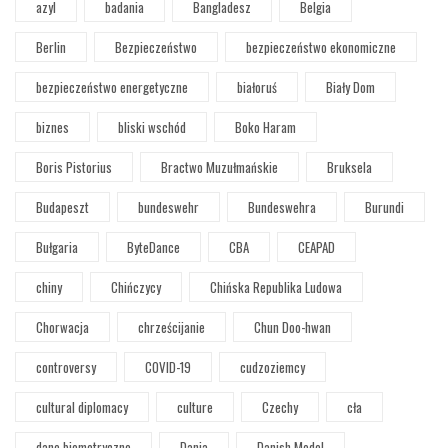
azyl
badania
Bangladesz
Belgia
Berlin
Bezpieczeństwo
bezpieczeństwo ekonomiczne
bezpieczeństwo energetyczne
białoruś
Biały Dom
biznes
bliski wschód
Boko Haram
Boris Pistorius
Bractwo Muzułmańskie
Bruksela
Budapeszt
bundeswehr
Bundeswehra
Burundi
Bułgaria
ByteDance
CBA
CEAPAD
chiny
Chińczycy
Chińska Republika Ludowa
Chorwacja
chrześcijanie
Chun Doo-hwan
controversy
COVID-19
cudzoziemcy
cultural diplomacy
culture
Czechy
cła
dane biometryczne
Dania
Danish Model