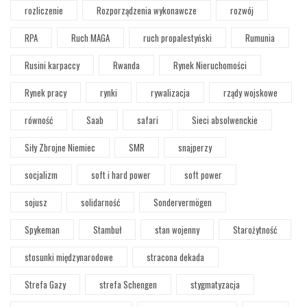
rozliczenie
Rozporządzenia wykonawcze
rozwój
RPA
Ruch MAGA
ruch propalestyński
Rumunia
Rusini karpaccy
Rwanda
Rynek Nieruchomości
Rynek pracy
rynki
rywalizacja
rządy wojskowe
równość
Saab
safari
Sieci absolwenckie
Siły Zbrojne Niemiec
SMR
snajperzy
socjalizm
soft i hard power
soft power
sojusz
solidarność
Sondervermögen
Spykeman
Stambuł
stan wojenny
Starożytność
stosunki międzynarodowe
stracona dekada
Strefa Gazy
strefa Schengen
stygmatyzacja