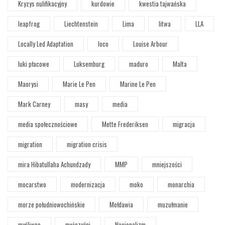
Kryzys nulifikacyjny
kurdowie
kwestia tajwańska
leapfrog
Liechtenstein
Lima
litwa
LLA
Locally Led Adaptation
loco
Louise Arbour
luki płacowe
Luksemburg
maduro
Malta
Maorysi
Marie Le Pen
Marine Le Pen
Mark Carney
masy
media
media społecznościowe
Mette Frederiksen
migracja
migration
migration crisis
mira Hibatullaha Achundzady
MMP
mniejszości
mocarstwo
modernizacja
moko
monarchia
morze południowochińskie
Mołdawia
muzułmanie
myśliwce
mężczyźni
Nacjonalizm