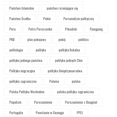
Państwo Islamskie
państwo rozwijające się
Państwo Środka
Pekin
Personalizm polityczny
Peru
Petro Poroszenko
Piłsudski
Pjongjang
PKB
plan pokojowy
pokój
poliitics
politologia
polityka
polityka fiskalna
polityka jednego państwa
polityka jednych Chin
Polityka migracyjna
polityka Omiędzynaorodwa
polityka zagraniczna
Polonia
polska
Polska Polityka Wschodnia
polska polityka zagraniczna
Populizm
Porozumienie
Porozumienie z Bougival
Portugalia
Powstanie w Gwangju
PPEJ