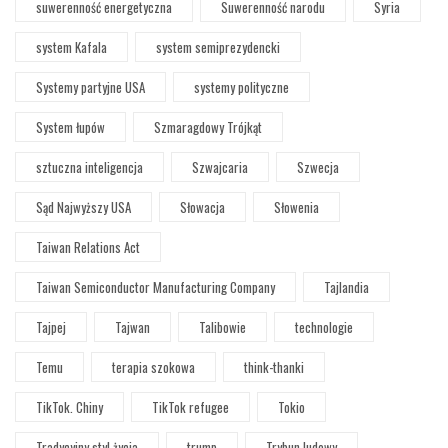
suwerenność energetyczna
Suwerenność narodu
Syria
system Kafala
system semiprezydencki
Systemy partyjne USA
systemy polityczne
System łupów
Szmaragdowy Trójkąt
sztuczna inteligencja
Szwajcaria
Szwecja
Sąd Najwyższy USA
Słowacja
Słowenia
Taiwan Relations Act
Taiwan Semiconductor Manufacturing Company
Tajlandia
Tajpej
Tajwan
Talibowie
technologie
Temu
terapia szokowa
think-thanki
TikTok. Chiny
TikTok refugee
Tokio
Tradycyjny styl życia
trump
Trybun ludowy