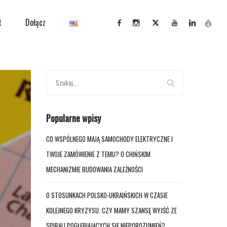
t
Dołącz
Popularne wpisy
CO WSPÓLNEGO MAJĄ SAMOCHODY ELEKTRYCZNE I
TWOJE ZAMÓWIENIE Z TEMU? O CHIŃSKIM
MECHANIZMIE BUDOWANIA ZALEŻNOŚCI
O STOSUNKACH POLSKO-UKRAIŃSKICH W CZASIE
KOLEJNEGO KRYZYSU. CZY MAMY SZANSĘ WYJŚĆ ZE
SPIRALI POGŁĘBIAJĄCYCH SIĘ NIEPOROZUMIEŃ?