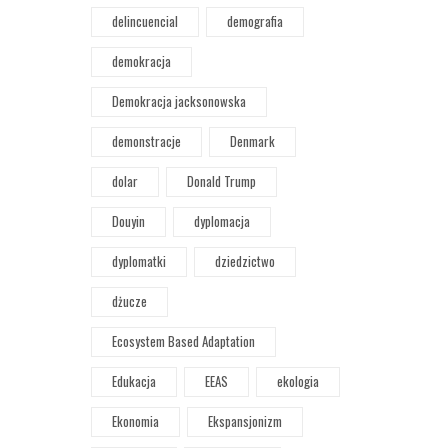
delincuencial
demografia
demokracja
Demokracja jacksonowska
demonstracje
Denmark
dolar
Donald Trump
Douyin
dyplomacja
dyplomatki
dziedzictwo
dżucze
Ecosystem Based Adaptation
Edukacja
EEAS
ekologia
Ekonomia
Ekspansjonizm