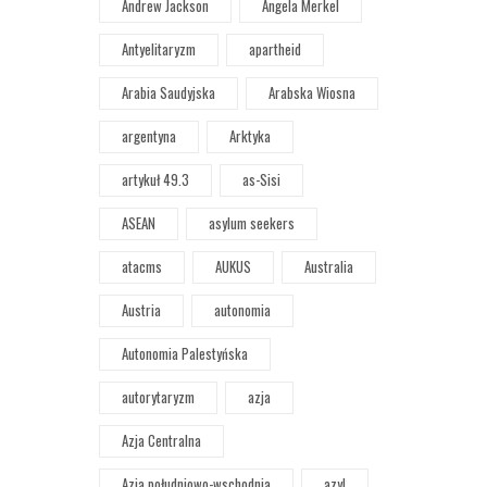
Andrew Jackson
Angela Merkel
Antyelitaryzm
apartheid
Arabia Saudyjska
Arabska Wiosna
argentyna
Arktyka
artykuł 49.3
as-Sisi
ASEAN
asylum seekers
atacms
AUKUS
Australia
Austria
autonomia
Autonomia Palestyńska
autorytaryzm
azja
Azja Centralna
Azja południowo-wschodnia
azyl