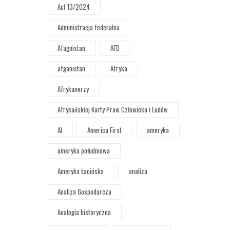
Act 13/2024
Administracja federalna
Afagnistan
AFD
afganistan
Afryka
Afrykanerzy
Afrykańskiej Karty Praw Człowieka i Ludów
AI
America First
ameryka
ameryka południowa
Ameryka Łacińska
analiza
Analiza Gospodarcza
Analogia historyczna