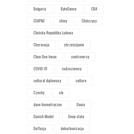
Bułgaria
ByteDance
CBA
CEAPAD
chiny
Chińczycy
Chińska Republika Ludowa
Chorwacja
chrześcijanie
Chun Doo-hwan
controversy
COVID-19
cudzoziemcy
cultural diplomacy
culture
Czechy
cła
dane biometryczne
Dania
Danish Model
Deep state
Deflacja
dekarbonizacja