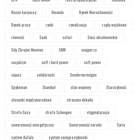
Rusini karpaccy
Rwanda
Rynek Nieruchomości
Rynek pracy
rynki
rywalizacja
rządy wojskowe
równość
Saab
safari
Sieci absolwenckie
Siły Zbrojne Niemiec
SMR
snajperzy
socjalizm
soft i hard power
soft power
sojusz
solidarność
Sondervermögen
Spykeman
Stambuł
stan wojenny
Starożytność
stosunki międzynarodowe
stracona dekada
Strefa Gazy
strefa Schengen
stygmatyzacja
suwerenność energetyczna
Suwerenność narodu
Syria
system Kafala
system semiprezydencki