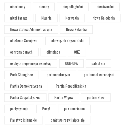
niderlandy
niemcy
niepodległości
nierówności
nigel farage
Nigeria
Norwegia
Nowa Kaledonia
Nowa Stolica Administracyjna
Nowa Zelandia
oblężenie Sarajewa
obowiązek obywatelski
ochrona danych
olimpiada
ONZ
osoby z niepełnosprawnością
OUN-UPA
palestyna
Park Chung Hee
parlamentaryzm
parlament europejski
Partia Demokratyczna
Partia Republikańska
Partia Socjalistyczna
Partia Wigów
partnerstwo
partycypacja
Paryż
pax americana
Państwo Islamskie
państwo rozwijające się