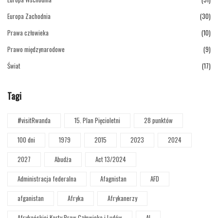
Europa Zachodnia
(30)
Prawa człowieka
(10)
Prawo międzynarodowe
(9)
Świat
(17)
Tagi
#visitRwanda
15. Plan Pięcioletni
28 punktów
100 dni
1979
2015
2023
2024
2027
Abudża
Act 13/2024
Administracja federalna
Afagnistan
AFD
afganistan
Afryka
Afrykanerzy
Afrykańskiej Karty Praw Człowieka i Ludów
AI