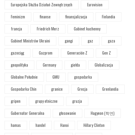
Europejska Służba Działań Zewnętrznych
Eurovision
Feminizm
finanse
finansjalizacja
Finlandia
francja
Friedrich Merz
Gabinet kuchenny
Gabinet Ministrów Ukraini
gangi
gaz
gaza
gazociąg
Gazprom
Generación Z
Gen Z
geopolityka
Germany
giełda
Globalizacja
Globalne Południe
GMU
gospodarka
Gospodarka Chin
granice
Grecja
Grenlandia
gripen
grupy etniczne
gruzja
Gubernator Generalna
głosowanie
Hagyeon (학연)
hamas
handel
Hanoi
Hillary Clinton