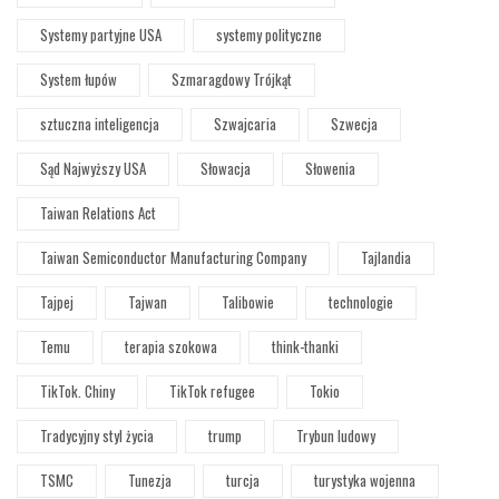
Systemy partyjne USA
systemy polityczne
System łupów
Szmaragdowy Trójkąt
sztuczna inteligencja
Szwajcaria
Szwecja
Sąd Najwyższy USA
Słowacja
Słowenia
Taiwan Relations Act
Taiwan Semiconductor Manufacturing Company
Tajlandia
Tajpej
Tajwan
Talibowie
technologie
Temu
terapia szokowa
think-thanki
TikTok. Chiny
TikTok refugee
Tokio
Tradycyjny styl życia
trump
Trybun ludowy
TSMC
Tunezja
turcja
turystyka wojenna