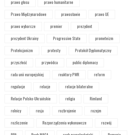
prawo głosu
prawo humanitarne
Prawo Międzynarodowe
prawosławie
prawo UE
prawo wyborcze
premier
prezydent
prezydent Ukrainy
Progressive State
prometeizm
Protekcjonizm
protesty
Protokół Dyplomatyczny
przyszłość
przywódca
public diplomacy
rada unii europejskiej
reaktory PWR
reform
regulacje
relacje
relacje bilateralne
Relacje Polsko-Ukraińskie
religia
Rimland
rolnicy
rosja
rozbrojenie
rozejm
rozliczenie
Rozporządzenia wykonawcze
rozwój
RPA
Ruch MAGA
ruch propalestyński
Rumunia