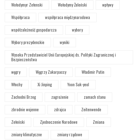
Wołodymyr Zełenski
Wołodymy Żeleński
wpływy
Współpraca
współpraca międzynarodowa
współzależność gospodarcza
wybory
Wybory prezydenckie
wyniki
Wysoka Przedstawiciel Unii Europejskiej ds. Polityki Zagranicznej i
Bezpieczeństwa
węgry
Węgrzy Zakarpaccy
Władimir Putin
Włochy
Xi Jinping
Yoon Suk-yeol
Zachodni Brzeg
zagrożenie
zamach stanu
zbrodnie wojenne
zdrajca
Zeitenwende
Zełeński
Zjednoczenie Narodowe
Zmiana
zmiany klimatyczne
zmiany rządowe