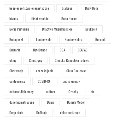
bezpieczeństwo energetyczne
białoruś
Biały Dom
biznes
bliski wschód
Boko Haram
Boris Pistorius
Bractwo Muzułmańskie
Bruksela
Budapeszt
bundeswehr
Bundeswehra
Burundi
Bułgaria
ByteDance
CBA
CEAPAD
chiny
Chińczycy
Chińska Republika Ludowa
Chorwacja
chrześcijanie
Chun Doo-hwan
controversy
COVID-19
cudzoziemcy
cultural diplomacy
culture
Czechy
cła
dane biometryczne
Dania
Danish Model
Deep state
Deflacja
dekarbonizacja