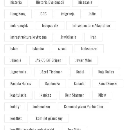
historia
Historia Dyplomacji
hiszpania
Hong Kong
ICRC
imigracja
Indie
indo-pacyfik
Indopacyfik
Infrastructure Adaptation
infrastruktura krytyczna
inwigilacja
iran
Islam
Islandia
izrael
Jacksonizm
Japonia
JAS-39 E/F Gripen
Javier Milei
Jugosławia
Józef Tischner
Kabul
Kaja Kallas
Kamala Harris
Kambodża
Kanada
Kanał Sueski
kapitulacja
kaukaz
Keir Starmer
Kijów
kobity
kolonializm
Komunistyczna Partia Chin
konflikt
konflikt graniczny
konflikt izraelsko-palestyński
konflikty