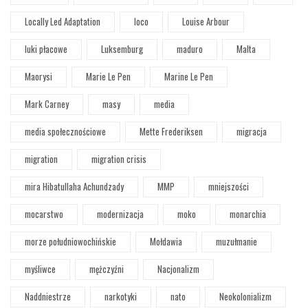
Locally Led Adaptation
loco
Louise Arbour
luki płacowe
Luksemburg
maduro
Malta
Maorysi
Marie Le Pen
Marine Le Pen
Mark Carney
masy
media
media społecznościowe
Mette Frederiksen
migracja
migration
migration crisis
mira Hibatullaha Achundzady
MMP
mniejszości
mocarstwo
modernizacja
moko
monarchia
morze południowochińskie
Mołdawia
muzułmanie
myśliwce
mężczyźni
Nacjonalizm
Naddniestrze
narkotyki
nato
Neokolonializm