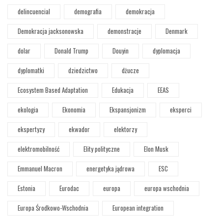
delincuencial
demografia
demokracja
Demokracja jacksonowska
demonstracje
Denmark
dolar
Donald Trump
Douyin
dyplomacja
dyplomatki
dziedzictwo
dżucze
Ecosystem Based Adaptation
Edukacja
EEAS
ekologia
Ekonomia
Ekspansjonizm
eksperci
ekspertyzy
ekwador
elektorzy
elektromobilność
Elity polityczne
Elon Musk
Emmanuel Macron
energetyka jądrowa
ESC
Estonia
Eurodac
europa
europa wschodnia
Europa Środkowo-Wschodnia
European integration