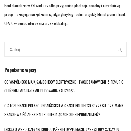
Neokolonializm w XXI wieku rzadko przypomina plantacje bawełny i niewolniczą
pracę – dziś jego narzędziami są algorytmy Big Techu, projekty klimatyczne i frank
CFA. Czy pomoc oferowana przez globalną...
Popularne wpisy
CO WSPÓLNEGO MAJĄ SAMOCHODY ELEKTRYCZNE I TWOJE ZAMÓWIENIE Z TEMU? O
CHIŃSKIM MECHANIZMIE BUDOWANIA ZALEŻNOŚCI
O STOSUNKACH POLSKO-UKRAIŃSKICH W CZASIE KOLEJNEGO KRYZYSU. CZY MAMY
SZANSĘ WYJŚĆ ZE SPIRALI POGŁĘBIAJĄCYCH SIĘ NIEPOROZUMIEŃ?
LEKCJA O WSPÓŁCZESNEJ KONFUCJAŃSKIEJ DYPLOMACJI: CASE STUDY SZCZYTU