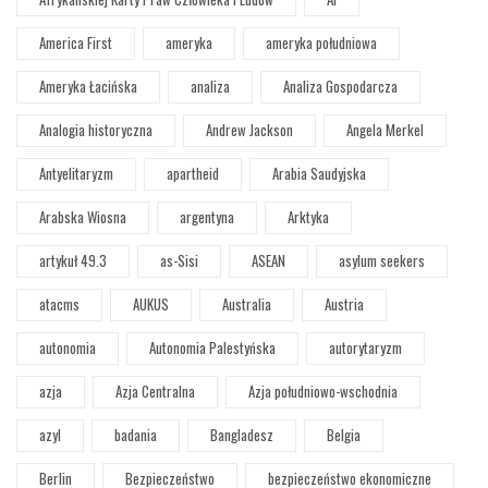
America First
ameryka
ameryka południowa
Ameryka Łacińska
analiza
Analiza Gospodarcza
Analogia historyczna
Andrew Jackson
Angela Merkel
Antyelitaryzm
apartheid
Arabia Saudyjska
Arabska Wiosna
argentyna
Arktyka
artykuł 49.3
as-Sisi
ASEAN
asylum seekers
atacms
AUKUS
Australia
Austria
autonomia
Autonomia Palestyńska
autorytaryzm
azja
Azja Centralna
Azja południowo-wschodnia
azyl
badania
Bangladesz
Belgia
Berlin
Bezpieczeństwo
bezpieczeństwo ekonomiczne