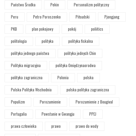
Państwo Środka
Pekin
Personalizm polityczny
Peru
Petro Poroszenko
Piłsudski
Pjongjang
PKB
plan pokojowy
pokój
poliitics
politologia
polityka
polityka fiskalna
polityka jednego państwa
polityka jednych Chin
Polityka migracyjna
polityka Omiędzynaorodwa
polityka zagraniczna
Polonia
polska
Polska Polityka Wschodnia
polska polityka zagraniczna
Populizm
Porozumienie
Porozumienie z Bougival
Portugalia
Powstanie w Gwangju
PPEJ
prawa człowieka
prawo
prawo do wody