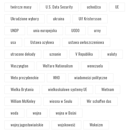
twórcze masy
U.S. Data Security
uchodźca
UE
Ukradzione wybory
ukraina
Ulf Kristersson
UNDP
unia europejska
UODO
urny
usa
Ustawa azylowa
ustawa uwłaszczeniowa
utracone dekady
uznanie
V Republika
waluty
Waszyngton
Welfare Nationalism
wenezuela
Weto prezydenckie
WHO
wiadomości polityczne
Wielka Brytania
wielkoskalowe systemy UE
Wietnam
William McKinley
wiosna w Seulu
Wir schaffen das
woda
wojna
wojna w Bośni
wojny jugosławiańskie
wojskowość
Wokeizm