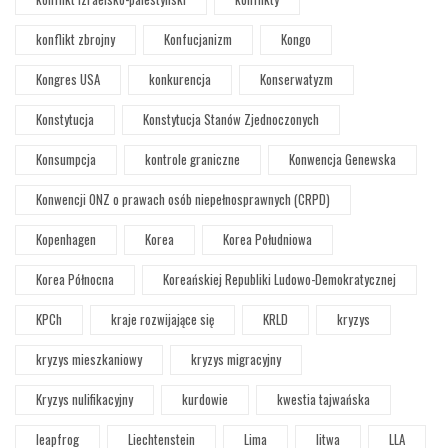
konflikt zbrojny
Konfucjanizm
Kongo
Kongres USA
konkurencja
Konserwatyzm
Konstytucja
Konstytucja Stanów Zjednoczonych
Konsumpcja
kontrole graniczne
Konwencja Genewska
Konwencji ONZ o prawach osób niepełnosprawnych (CRPD)
Kopenhagen
Korea
Korea Południowa
Korea Północna
Koreańskiej Republiki Ludowo-Demokratycznej
KPCh
kraje rozwijające się
KRLD
kryzys
kryzys mieszkaniowy
kryzys migracyjny
Kryzys nulifikacyjny
kurdowie
kwestia tajwańska
leapfrog
Liechtenstein
Lima
litwa
LLA