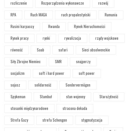
rozliczenie
Rozporządzenia wykonawcze
rozwój
RPA
Ruch MAGA
ruch propalestyński
Rumunia
Rusini karpaccy
Rwanda
Rynek Nieruchomości
Rynek pracy
rynki
rywalizacja
rządy wojskowe
równość
Saab
safari
Sieci absolwenckie
Siły Zbrojne Niemiec
SMR
snajperzy
socjalizm
soft i hard power
soft power
sojusz
solidarność
Sondervermögen
Spykeman
Stambuł
stan wojenny
Starożytność
stosunki międzynarodowe
stracona dekada
Strefa Gazy
strefa Schengen
stygmatyzacja