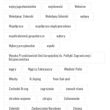
wojny jugosławiańskie
wojskowość
Wokeizm
Wołodymyr Zełenski
Wołodymy Żeleński
wpływy
Współpraca
współpraca międzynarodowa
współzależność gospodarcza
wybory
Wybory prezydenckie
wyniki
Wysoka Przedstawiciel Unii Europejskiej ds. Polityki Zagranicznej i
Bezpieczeństwa
węgry
Węgrzy Zakarpaccy
Władimir Putin
Włochy
Xi Jinping
Yoon Suk-yeol
Zachodni Brzeg
zagrożenie
zamach stanu
zbrodnie wojenne
zdrajca
Zeitenwende
Zełeński
Zjednoczenie Narodowe
Zmiana