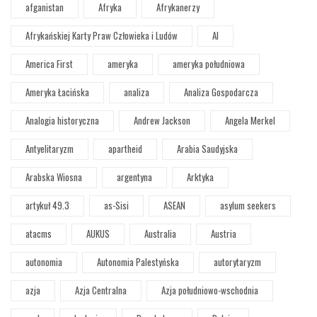
afganistan
Afryka
Afrykanerzy
Afrykańskiej Karty Praw Człowieka i Ludów
AI
America First
ameryka
ameryka południowa
Ameryka Łacińska
analiza
Analiza Gospodarcza
Analogia historyczna
Andrew Jackson
Angela Merkel
Antyelitaryzm
apartheid
Arabia Saudyjska
Arabska Wiosna
argentyna
Arktyka
artykuł 49.3
as-Sisi
ASEAN
asylum seekers
atacms
AUKUS
Australia
Austria
autonomia
Autonomia Palestyńska
autorytaryzm
azja
Azja Centralna
Azja południowo-wschodnia