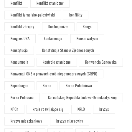
konflikt
konflikt graniczny
konflikt izraelsko-palestyński
konflikty
konflikt zbrojny
Konfucjanizm
Kongo
Kongres USA
konkurencja
Konserwatyzm
Konstytucja
Konstytucja Stanów Zjednoczonych
Konsumpcja
kontrole graniczne
Konwencja Genewska
Konwencji ONZ o prawach osób niepełnosprawnych (CRPD)
Kopenhagen
Korea
Korea Południowa
Korea Północna
Koreańskiej Republiki Ludowo-Demokratycznej
KPCh
kraje rozwijające się
KRLD
kryzys
kryzys mieszkaniowy
kryzys migracyjny