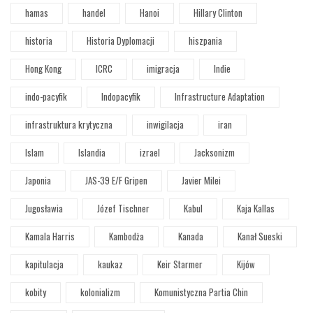
hamas
handel
Hanoi
Hillary Clinton
historia
Historia Dyplomacji
hiszpania
Hong Kong
ICRC
imigracja
Indie
indo-pacyfik
Indopacyfik
Infrastructure Adaptation
infrastruktura krytyczna
inwigilacja
iran
Islam
Islandia
izrael
Jacksonizm
Japonia
JAS-39 E/F Gripen
Javier Milei
Jugosławia
Józef Tischner
Kabul
Kaja Kallas
Kamala Harris
Kambodża
Kanada
Kanał Sueski
kapitulacja
kaukaz
Keir Starmer
Kijów
kobity
kolonializm
Komunistyczna Partia Chin