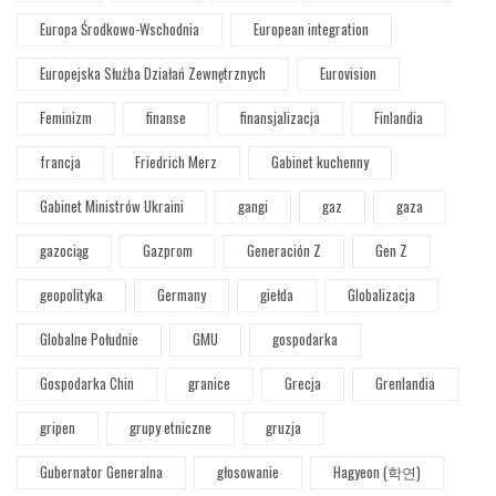
Europa Środkowo-Wschodnia
European integration
Europejska Służba Działań Zewnętrznych
Eurovision
Feminizm
finanse
finansjalizacja
Finlandia
francja
Friedrich Merz
Gabinet kuchenny
Gabinet Ministrów Ukraini
gangi
gaz
gaza
gazociąg
Gazprom
Generación Z
Gen Z
geopolityka
Germany
giełda
Globalizacja
Globalne Południe
GMU
gospodarka
Gospodarka Chin
granice
Grecja
Grenlandia
gripen
grupy etniczne
gruzja
Gubernator Generalna
głosowanie
Hagyeon (학연)