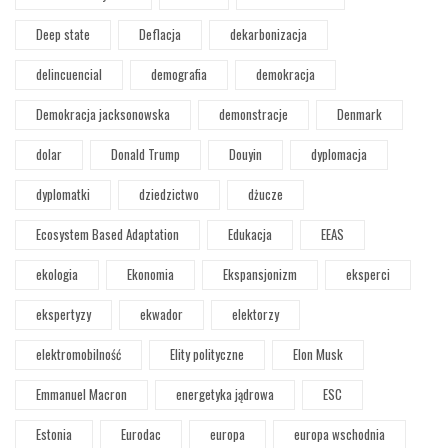
Deep state
Deflacja
dekarbonizacja
delincuencial
demografia
demokracja
Demokracja jacksonowska
demonstracje
Denmark
dolar
Donald Trump
Douyin
dyplomacja
dyplomatki
dziedzictwo
dżucze
Ecosystem Based Adaptation
Edukacja
EEAS
ekologia
Ekonomia
Ekspansjonizm
eksperci
ekspertyzy
ekwador
elektorzy
elektromobilność
Elity polityczne
Elon Musk
Emmanuel Macron
energetyka jądrowa
ESC
Estonia
Eurodac
europa
europa wschodnia