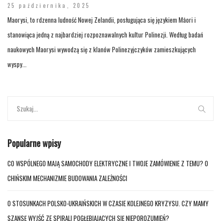
25 października, 2025
Maorysi, to rdzenna ludność Nowej Zelandii, posługująca się językiem Māori i
stanowiąca jedną z najbardziej rozpoznawalnych kultur Polinezji. Według badań
naukowych Maorysi wywodzą się z klanów Polinezyjczyków zamieszkujących
wyspy...
Popularne wpisy
CO WSPÓLNEGO MAJĄ SAMOCHODY ELEKTRYCZNE I TWOJE ZAMÓWIENIE Z TEMU? O
CHIŃSKIM MECHANIZMIE BUDOWANIA ZALEŻNOŚCI
O STOSUNKACH POLSKO-UKRAIŃSKICH W CZASIE KOLEJNEGO KRYZYSU. CZY MAMY
SZANSĘ WYJŚĆ ZE SPIRALI POGŁĘBIAJĄCYCH SIĘ NIEPOROZUMIEŃ?