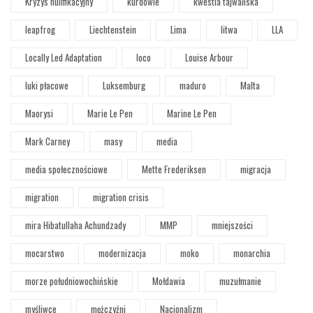
Kryzys nulifikacyjny
kurdowie
kwestia tajwańska
leapfrog
Liechtenstein
Lima
litwa
LLA
Locally Led Adaptation
loco
Louise Arbour
luki płacowe
Luksemburg
maduro
Malta
Maorysi
Marie Le Pen
Marine Le Pen
Mark Carney
masy
media
media społecznościowe
Mette Frederiksen
migracja
migration
migration crisis
mira Hibatullaha Achundzady
MMP
mniejszości
mocarstwo
modernizacja
moko
monarchia
morze południowochińskie
Mołdawia
muzułmanie
myśliwce
mężczyźni
Nacjonalizm