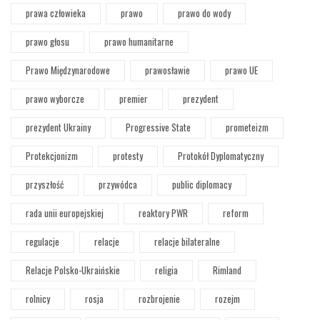
prawa człowieka
prawo
prawo do wody
prawo głosu
prawo humanitarne
Prawo Międzynarodowe
prawosławie
prawo UE
prawo wyborcze
premier
prezydent
prezydent Ukrainy
Progressive State
prometeizm
Protekcjonizm
protesty
Protokół Dyplomatyczny
przyszłość
przywódca
public diplomacy
rada unii europejskiej
reaktory PWR
reform
regulacje
relacje
relacje bilateralne
Relacje Polsko-Ukraińskie
religia
Rimland
rolnicy
rosja
rozbrojenie
rozejm