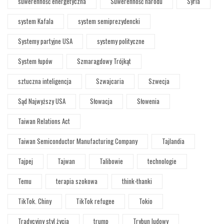
suwerenność energetyczna
Suwerenność narodu
Syria
system Kafala
system semiprezydencki
Systemy partyjne USA
systemy polityczne
System łupów
Szmaragdowy Trójkąt
sztuczna inteligencja
Szwajcaria
Szwecja
Sąd Najwyższy USA
Słowacja
Słowenia
Taiwan Relations Act
Taiwan Semiconductor Manufacturing Company
Tajlandia
Tajpej
Tajwan
Talibowie
technologie
Temu
terapia szokowa
think-thanki
TikTok. Chiny
TikTok refugee
Tokio
Tradycyjny styl życia
trump
Trybun ludowy