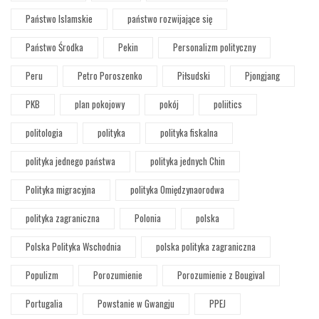
Państwo Islamskie
państwo rozwijające się
Państwo Środka
Pekin
Personalizm polityczny
Peru
Petro Poroszenko
Piłsudski
Pjongjang
PKB
plan pokojowy
pokój
poliitics
politologia
polityka
polityka fiskalna
polityka jednego państwa
polityka jednych Chin
Polityka migracyjna
polityka Omiędzynaorodwa
polityka zagraniczna
Polonia
polska
Polska Polityka Wschodnia
polska polityka zagraniczna
Populizm
Porozumienie
Porozumienie z Bougival
Portugalia
Powstanie w Gwangju
PPEJ