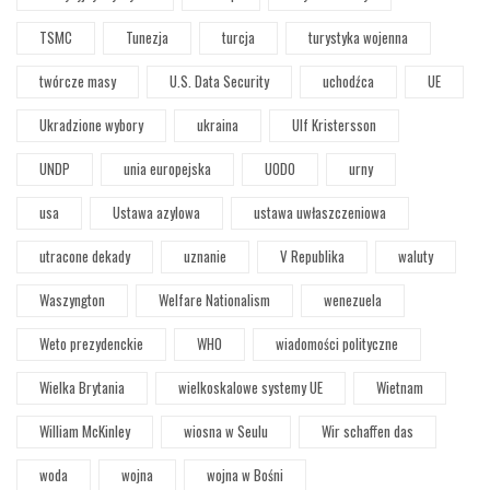
TSMC
Tunezja
turcja
turystyka wojenna
twórcze masy
U.S. Data Security
uchodźca
UE
Ukradzione wybory
ukraina
Ulf Kristersson
UNDP
unia europejska
UODO
urny
usa
Ustawa azylowa
ustawa uwłaszczeniowa
utracone dekady
uznanie
V Republika
waluty
Waszyngton
Welfare Nationalism
wenezuela
Weto prezydenckie
WHO
wiadomości polityczne
Wielka Brytania
wielkoskalowe systemy UE
Wietnam
William McKinley
wiosna w Seulu
Wir schaffen das
woda
wojna
wojna w Bośni