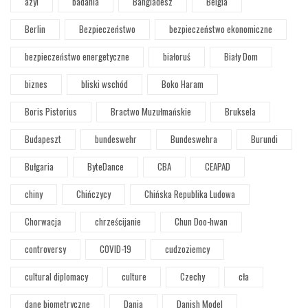
azyl
badania
Bangladesz
Belgia
Berlin
Bezpieczeństwo
bezpieczeństwo ekonomiczne
bezpieczeństwo energetyczne
białoruś
Biały Dom
biznes
bliski wschód
Boko Haram
Boris Pistorius
Bractwo Muzułmańskie
Bruksela
Budapeszt
bundeswehr
Bundeswehra
Burundi
Bułgaria
ByteDance
CBA
CEAPAD
chiny
Chińczycy
Chińska Republika Ludowa
Chorwacja
chrześcijanie
Chun Doo-hwan
controversy
COVID-19
cudzoziemcy
cultural diplomacy
culture
Czechy
cła
dane biometryczne
Dania
Danish Model