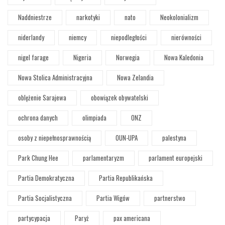
Naddniestrze
narkotyki
nato
Neokolonializm
niderlandy
niemcy
niepodległości
nierówności
nigel farage
Nigeria
Norwegia
Nowa Kaledonia
Nowa Stolica Administracyjna
Nowa Zelandia
oblężenie Sarajewa
obowiązek obywatelski
ochrona danych
olimpiada
ONZ
osoby z niepełnosprawnością
OUN-UPA
palestyna
Park Chung Hee
parlamentaryzm
parlament europejski
Partia Demokratyczna
Partia Republikańska
Partia Socjalistyczna
Partia Wigów
partnerstwo
partycypacja
Paryż
pax americana