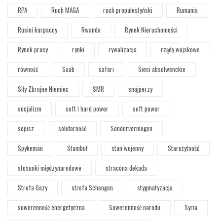
RPA
Ruch MAGA
ruch propalestyński
Rumunia
Rusini karpaccy
Rwanda
Rynek Nieruchomości
Rynek pracy
rynki
rywalizacja
rządy wojskowe
równość
Saab
safari
Sieci absolwenckie
Siły Zbrojne Niemiec
SMR
snajperzy
socjalizm
soft i hard power
soft power
sojusz
solidarność
Sondervermögen
Spykeman
Stambuł
stan wojenny
Starożytność
stosunki międzynarodowe
stracona dekada
Strefa Gazy
strefa Schengen
stygmatyzacja
suwerenność energetyczna
Suwerenność narodu
Syria