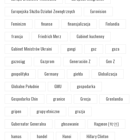
Europejska Służba Działań Zewnętrznych
Eurovision
Feminizm
finanse
finansjalizacja
Finlandia
francja
Friedrich Merz
Gabinet kuchenny
Gabinet Ministrów Ukraini
gangi
gaz
gaza
gazociąg
Gazprom
Generación Z
Gen Z
geopolityka
Germany
giełda
Globalizacja
Globalne Południe
GMU
gospodarka
Gospodarka Chin
granice
Grecja
Grenlandia
gripen
grupy etniczne
gruzja
Gubernator Generalna
głosowanie
Hagyeon (학연)
hamas
handel
Hanoi
Hillary Clinton