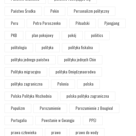
Państwo Środka
Pekin
Personalizm polityczny
Peru
Petro Poroszenko
Piłsudski
Pjongjang
PKB
plan pokojowy
pokój
poliitics
politologia
polityka
polityka fiskalna
polityka jednego państwa
polityka jednych Chin
Polityka migracyjna
polityka Omiędzynaorodwa
polityka zagraniczna
Polonia
polska
Polska Polityka Wschodnia
polska polityka zagraniczna
Populizm
Porozumienie
Porozumienie z Bougival
Portugalia
Powstanie w Gwangju
PPEJ
prawa człowieka
prawo
prawo do wody