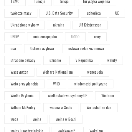
TSMC
Tunezja
turcja
turystyka wojenna
twórcze masy
U.S. Data Security
uchodźca
UE
Ukradzione wybory
ukraina
Ulf Kristersson
UNDP
unia europejska
UODO
urny
usa
Ustawa azylowa
ustawa uwłaszczeniowa
utracone dekady
uznanie
V Republika
waluty
Waszyngton
Welfare Nationalism
wenezuela
Weto prezydenckie
WHO
wiadomości polityczne
Wielka Brytania
wielkoskalowe systemy UE
Wietnam
William McKinley
wiosna w Seulu
Wir schaffen das
woda
wojna
wojna w Bośni
wojny jugosławiańskie
wojskowość
Wokeizm