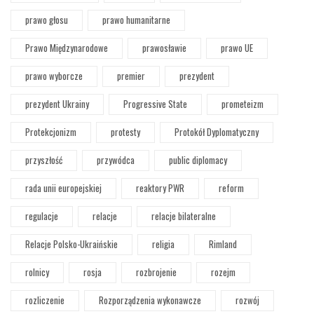
prawo głosu
prawo humanitarne
Prawo Międzynarodowe
prawosławie
prawo UE
prawo wyborcze
premier
prezydent
prezydent Ukrainy
Progressive State
prometeizm
Protekcjonizm
protesty
Protokół Dyplomatyczny
przyszłość
przywódca
public diplomacy
rada unii europejskiej
reaktory PWR
reform
regulacje
relacje
relacje bilateralne
Relacje Polsko-Ukraińskie
religia
Rimland
rolnicy
rosja
rozbrojenie
rozejm
rozliczenie
Rozporządzenia wykonawcze
rozwój