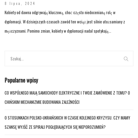
8 lipca, 2024
Kobiety od dawna odgrywają kluczową, choć często niedocenianą rolę w
dyplomacji. W dzisiejszych czasach zawód ten wciąż jest silnie utożsamiany z
mężczyznami. Pomimo zmian, kobiety w dyplomacji nadal spotykają...
Popularne wpisy
CO WSPÓLNEGO MAJĄ SAMOCHODY ELEKTRYCZNE I TWOJE ZAMÓWIENIE Z TEMU? O
CHIŃSKIM MECHANIZMIE BUDOWANIA ZALEŻNOŚCI
O STOSUNKACH POLSKO-UKRAIŃSKICH W CZASIE KOLEJNEGO KRYZYSU. CZY MAMY
SZANSĘ WYJŚĆ ZE SPIRALI POGŁĘBIAJĄCYCH SIĘ NIEPOROZUMIEŃ?