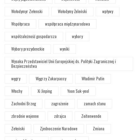
Wołodymyr Zełenski
Wołodymy Żeleński
wpływy
Współpraca
współpraca międzynarodowa
współzależność gospodarcza
wybory
Wybory prezydenckie
wyniki
Wysoka Przedstawiciel Unii Europejskiej ds. Polityki Zagranicznej i
Bezpieczeństwa
węgry
Węgrzy Zakarpaccy
Władimir Putin
Włochy
Xi Jinping
Yoon Suk-yeol
Zachodni Brzeg
zagrożenie
zamach stanu
zbrodnie wojenne
zdrajca
Zeitenwende
Zełeński
Zjednoczenie Narodowe
Zmiana