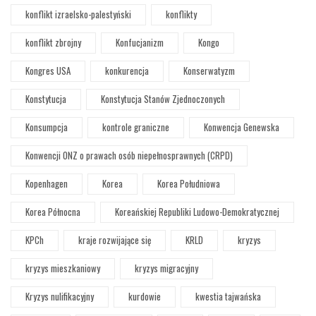
konflikt izraelsko-palestyński
konflikty
konflikt zbrojny
Konfucjanizm
Kongo
Kongres USA
konkurencja
Konserwatyzm
Konstytucja
Konstytucja Stanów Zjednoczonych
Konsumpcja
kontrole graniczne
Konwencja Genewska
Konwencji ONZ o prawach osób niepełnosprawnych (CRPD)
Kopenhagen
Korea
Korea Południowa
Korea Północna
Koreańskiej Republiki Ludowo-Demokratycznej
KPCh
kraje rozwijające się
KRLD
kryzys
kryzys mieszkaniowy
kryzys migracyjny
Kryzys nulifikacyjny
kurdowie
kwestia tajwańska