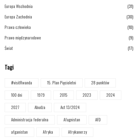
Europa Wschodnia
(31)
Europa Zachodnia
(30)
Prawa człowieka
(10)
Prawo międzynarodowe
(9)
Świat
(17)
Tagi
#visitRwanda
15. Plan Pięcioletni
28 punktów
100 dni
1979
2015
2023
2024
2027
Abudża
Act 13/2024
Administracja federalna
Afagnistan
AFD
afganistan
Afryka
Afrykanerzy