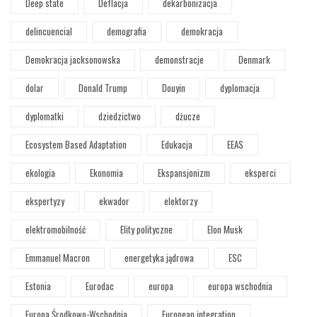
Deep state
Deflacja
dekarbonizacja
delincuencial
demografia
demokracja
Demokracja jacksonowska
demonstracje
Denmark
dolar
Donald Trump
Douyin
dyplomacja
dyplomatki
dziedzictwo
dżucze
Ecosystem Based Adaptation
Edukacja
EEAS
ekologia
Ekonomia
Ekspansjonizm
eksperci
ekspertyzy
ekwador
elektorzy
elektromobilność
Elity polityczne
Elon Musk
Emmanuel Macron
energetyka jądrowa
ESC
Estonia
Eurodac
europa
europa wschodnia
Europa Środkowo-Wschodnia
European integration