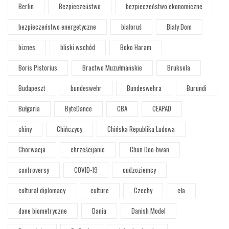
Berlin
Bezpieczeństwo
bezpieczeństwo ekonomiczne
bezpieczeństwo energetyczne
białoruś
Biały Dom
biznes
bliski wschód
Boko Haram
Boris Pistorius
Bractwo Muzułmańskie
Bruksela
Budapeszt
bundeswehr
Bundeswehra
Burundi
Bułgaria
ByteDance
CBA
CEAPAD
chiny
Chińczycy
Chińska Republika Ludowa
Chorwacja
chrześcijanie
Chun Doo-hwan
controversy
COVID-19
cudzoziemcy
cultural diplomacy
culture
Czechy
cła
dane biometryczne
Dania
Danish Model