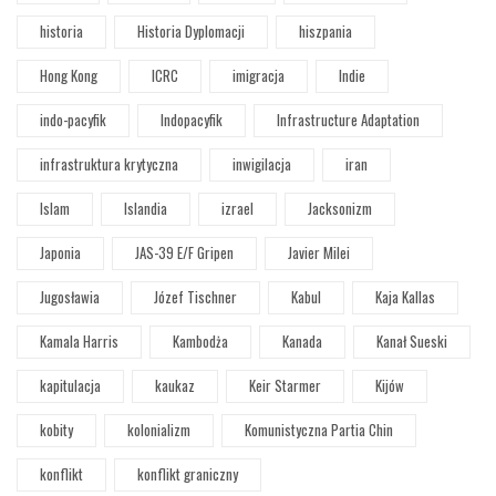
historia
Historia Dyplomacji
hiszpania
Hong Kong
ICRC
imigracja
Indie
indo-pacyfik
Indopacyfik
Infrastructure Adaptation
infrastruktura krytyczna
inwigilacja
iran
Islam
Islandia
izrael
Jacksonizm
Japonia
JAS-39 E/F Gripen
Javier Milei
Jugosławia
Józef Tischner
Kabul
Kaja Kallas
Kamala Harris
Kambodża
Kanada
Kanał Sueski
kapitulacja
kaukaz
Keir Starmer
Kijów
kobity
kolonializm
Komunistyczna Partia Chin
konflikt
konflikt graniczny