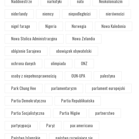
Naddniestrze
narkotyki
nato
Neokolonializm
niderlandy
niemcy
niepodległości
nierówności
nigel farage
Nigeria
Norwegia
Nowa Kaledonia
Nowa Stolica Administracyjna
Nowa Zelandia
oblężenie Sarajewa
obowiązek obywatelski
ochrona danych
olimpiada
ONZ
osoby z niepełnosprawnością
OUN-UPA
palestyna
Park Chung Hee
parlamentaryzm
parlament europejski
Partia Demokratyczna
Partia Republikańska
Partia Socjalistyczna
Partia Wigów
partnerstwo
partycypacja
Paryż
pax americana
Państwo Islamskie
państwo rozwijające się