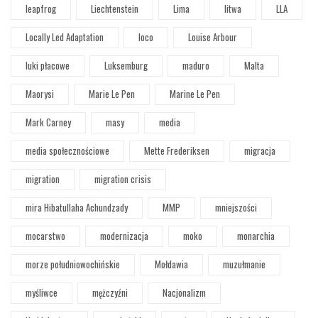
leapfrog
Liechtenstein
Lima
litwa
LLA
Locally Led Adaptation
loco
Louise Arbour
luki płacowe
Luksemburg
maduro
Malta
Maorysi
Marie Le Pen
Marine Le Pen
Mark Carney
masy
media
media społecznościowe
Mette Frederiksen
migracja
migration
migration crisis
mira Hibatullaha Achundzady
MMP
mniejszości
mocarstwo
modernizacja
moko
monarchia
morze południowochińskie
Mołdawia
muzułmanie
myśliwce
mężczyźni
Nacjonalizm