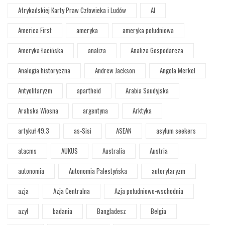
Afrykańskiej Karty Praw Człowieka i Ludów
AI
America First
ameryka
ameryka południowa
Ameryka Łacińska
analiza
Analiza Gospodarcza
Analogia historyczna
Andrew Jackson
Angela Merkel
Antyelitaryzm
apartheid
Arabia Saudyjska
Arabska Wiosna
argentyna
Arktyka
artykuł 49.3
as-Sisi
ASEAN
asylum seekers
atacms
AUKUS
Australia
Austria
autonomia
Autonomia Palestyńska
autorytaryzm
azja
Azja Centralna
Azja południowo-wschodnia
azyl
badania
Bangladesz
Belgia