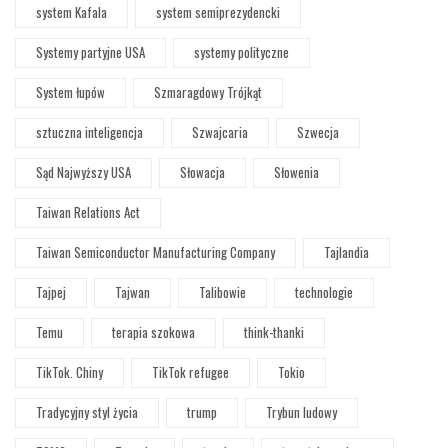
system Kafala
system semiprezydencki
Systemy partyjne USA
systemy polityczne
System łupów
Szmaragdowy Trójkąt
sztuczna inteligencja
Szwajcaria
Szwecja
Sąd Najwyższy USA
Słowacja
Słowenia
Taiwan Relations Act
Taiwan Semiconductor Manufacturing Company
Tajlandia
Tajpej
Tajwan
Talibowie
technologie
Temu
terapia szokowa
think-thanki
TikTok. Chiny
TikTok refugee
Tokio
Tradycyjny styl życia
trump
Trybun ludowy