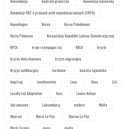
Konsumpcja
kontrole graniczne
Konwencja Genewska
Konwencji ONZ o prawach osób niepełnosprawnych (CRPD)
Kopenhagen
Korea
Korea Południowa
Korea Północna
Koreańskiej Republiki Ludowo-Demokratycznej
KPCh
kraje rozwijające się
KRLD
kryzys
kryzys mieszkaniowy
kryzys migracyjny
Kryzys nulifikacyjny
kurdowie
kwestia tajwańska
leapfrog
Liechtenstein
Lima
litwa
LLA
Locally Led Adaptation
loco
Louise Arbour
luki płacowe
Luksemburg
maduro
Malta
Maorysi
Marie Le Pen
Marine Le Pen
Mark Carney
masy
media