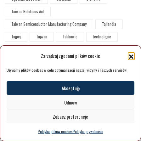
Taiwan Relations Act
Taiwan Semiconductor Manufacturing Company
Tajlandia
Tajpej
Tajwan
Talibowie
technologie
Temu
terapia szokowa
think-thanki
Zarządzaj zgodami plików cookie
TikTok. Chiny
TikTok refugee
Tokio
Używamy plików cookies w celu optymalizacji naszej witryny i naszych serwisów.
Tradycyjny styl życia
trump
Trybun ludowy
TSMC
Tunezja
turcja
turystyka wojenna
Akceptuję
twórcze masy
U.S. Data Security
uchodźca
UE
Odmów
Ukradzione wybory
ukraina
Ulf Kristersson
Zobacz preferencje
UNDP
unia europejska
UODO
urny
Polityka plików cookies
Polityka prywatności
usa
Ustawa azylowa
ustawa uwłaszczeniowa