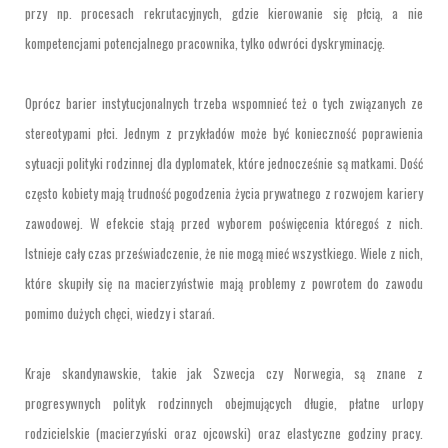
przy np. procesach rekrutacyjnych, gdzie kierowanie się płcią, a nie
kompetencjami potencjalnego pracownika, tylko odwróci dyskryminację.
Oprócz barier instytucjonalnych trzeba wspomnieć też o tych związanych ze
stereotypami płci. Jednym z przykładów może być konieczność poprawienia
sytuacji polityki rodzinnej dla dyplomatek, które jednocześnie są matkami. Dość
często kobiety mają trudność pogodzenia życia prywatnego z rozwojem kariery
zawodowej. W efekcie stają przed wyborem poświęcenia któregoś z nich.
Istnieje cały czas przeświadczenie, że nie mogą mieć wszystkiego. Wiele z nich,
które skupiły się na macierzyństwie mają problemy z powrotem do zawodu
pomimo dużych chęci, wiedzy i starań.
Kraje skandynawskie, takie jak Szwecja czy Norwegia, są znane z
progresywnych polityk rodzinnych obejmujących długie, płatne urlopy
rodzicielskie (macierzyński oraz ojcowski) oraz elastyczne godziny pracy.