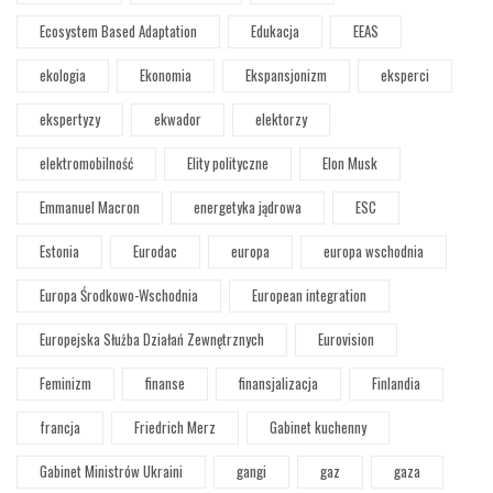
Ecosystem Based Adaptation
Edukacja
EEAS
ekologia
Ekonomia
Ekspansjonizm
eksperci
ekspertyzy
ekwador
elektorzy
elektromobilność
Elity polityczne
Elon Musk
Emmanuel Macron
energetyka jądrowa
ESC
Estonia
Eurodac
europa
europa wschodnia
Europa Środkowo-Wschodnia
European integration
Europejska Służba Działań Zewnętrznych
Eurovision
Feminizm
finanse
finansjalizacja
Finlandia
francja
Friedrich Merz
Gabinet kuchenny
Gabinet Ministrów Ukraini
gangi
gaz
gaza