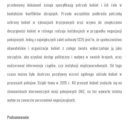
przełomowy dokument uznaje specyfikację potrzeb kobiet i ich role w
kontekście konfliktów zbrojnych. Przede wszystkim podkreśla potrzebę
ochrony kobiet w sytuacjach kryzysowych oraz wzywa do zwiększenia
decyzyjności kobiet w różnego rodzaju instytucjach w przypadku negocjacji
pokojowych. Jedną z największych zalet uchwały 1325 jest to, że społeczeństwo
obywatelskie i organizacje kobiet z całego świata wykorzystuje ją jako
narzędzie, aby uzyskać dostęp polityczny i wpływy w swoich krajach, oraz
nadzorować interwencje rządów, czy instytucji międzynarodowych. Od tego
czasu można było dostrzec pozytywny wzrost ogólnego udziału kobiet w
procesach pokojow. Dzięki temu w 2015 r. 40 procent kobiet znalazło się na
stanowiskach kierowniczych misji pokojowych ONZ, co też wywarło istotny
wpływ na zawarcie porozumień negocjacyjnych.
Podsumowanie