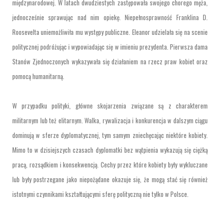
międzynarodowej. W latach dwudziestych zastępowała swojego chorego męża,
jednocześnie sprawując nad nim opiekę. Niepełnosprawność Franklina D.
Roosevelta uniemożliwiła mu występy publiczne. Eleanor udzielała się na scenie
politycznej podróżując i wypowiadając się w imieniu prezydenta. Pierwsza dama
Stanów Zjednoczonych wykazywała się działaniem na rzecz praw kobiet oraz
pomocą humanitarną.
W przypadku polityki, główne skojarzenia związane są z charakterem
militarnym lub też elitarnym. Walka, rywalizacja i konkurencja w dalszym ciągu
dominują w sferze dyplomatycznej, tym samym zniechęcając niektóre kobiety.
Mimo to w dzisiejszych czasach dyplomatki bez wątpienia wykazują się ciężką
pracą, rozsądkiem i konsekwencją. Cechy przez które kobiety były wykluczane
lub były postrzegane jako niepożądane okazuje się, że mogą stać się również
istotnymi czynnikami kształtującymi sferę polityczną nie tylko w Polsce.