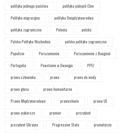
polityka jednego państwa
polityka jednych Chin
Polityka migracyjna
polityka Omiędzynaorodwa
polityka zagraniczna
Polonia
polska
Polska Polityka Wschodnia
polska polityka zagraniczna
Populizm
Porozumienie
Porozumienie z Bougival
Portugalia
Powstanie w Gwangju
PPEJ
prawa człowieka
prawo
prawo do wody
prawo głosu
prawo humanitarne
Prawo Międzynarodowe
prawosławie
prawo UE
prawo wyborcze
premier
prezydent
prezydent Ukrainy
Progressive State
prometeizm