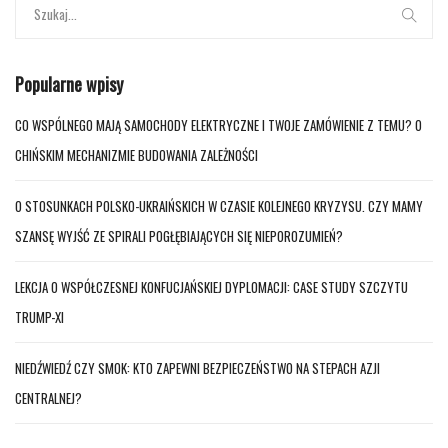
Popularne wpisy
CO WSPÓLNEGO MAJĄ SAMOCHODY ELEKTRYCZNE I TWOJE ZAMÓWIENIE Z TEMU? O
CHIŃSKIM MECHANIZMIE BUDOWANIA ZALEŻNOŚCI
O STOSUNKACH POLSKO-UKRAIŃSKICH W CZASIE KOLEJNEGO KRYZYSU. CZY MAMY
SZANSĘ WYJŚĆ ZE SPIRALI POGŁĘBIAJĄCYCH SIĘ NIEPOROZUMIEŃ?
LEKCJA O WSPÓŁCZESNEJ KONFUCJAŃSKIEJ DYPLOMACJI: CASE STUDY SZCZYTU
TRUMP-XI
NIEDŹWIEDŹ CZY SMOK: KTO ZAPEWNI BEZPIECZEŃSTWO NA STEPACH AZJI
CENTRALNEJ?