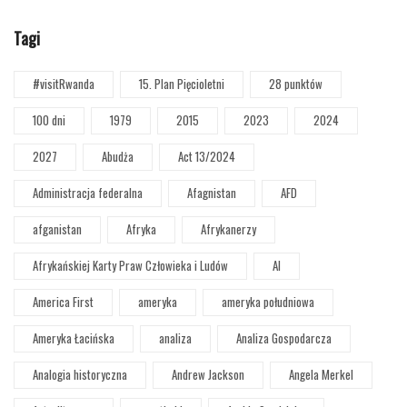
Tagi
#visitRwanda
15. Plan Pięcioletni
28 punktów
100 dni
1979
2015
2023
2024
2027
Abudża
Act 13/2024
Administracja federalna
Afagnistan
AFD
afganistan
Afryka
Afrykanerzy
Afrykańskiej Karty Praw Człowieka i Ludów
AI
America First
ameryka
ameryka południowa
Ameryka Łacińska
analiza
Analiza Gospodarcza
Analogia historyczna
Andrew Jackson
Angela Merkel