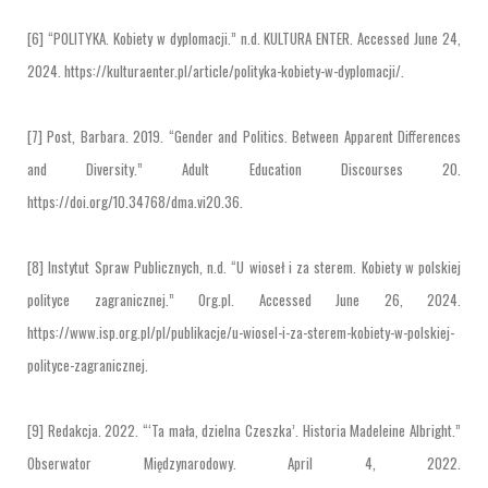
[6] “POLITYKA. Kobiety w dyplomacji.” n.d. KULTURA ENTER. Accessed June 24,
2024. https://kulturaenter.pl/article/polityka-kobiety-w-dyplomacji/.
[7] Post, Barbara. 2019. “Gender and Politics. Between Apparent Differences
and Diversity.” Adult Education Discourses 20.
https://doi.org/10.34768/dma.vi20.36.
[8] Instytut Spraw Publicznych, n.d. “U wioseł i za sterem. Kobiety w polskiej
polityce zagranicznej.” Org.pl. Accessed June 26, 2024.
https://www.isp.org.pl/pl/publikacje/u-wiosel-i-za-sterem-kobiety-w-polskiej-
polityce-zagranicznej.
[9] Redakcja. 2022. “‘Ta mała, dzielna Czeszka’. Historia Madeleine Albright.”
Obserwator Międzynarodowy. April 4, 2022.