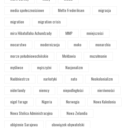
media społecznościowe
Mette Frederiksen
migracja
migration
migration crisis
mira Hibatullaha Achundzady
MMP
mniejszości
mocarstwo
modernizacja
moko
monarchia
morze południowochińskie
Mołdawia
muzułmanie
myśliwce
mężczyźni
Nacjonalizm
Naddniestrze
narkotyki
nato
Neokolonializm
niderlandy
niemcy
niepodległości
nierówności
nigel farage
Nigeria
Norwegia
Nowa Kaledonia
Nowa Stolica Administracyjna
Nowa Zelandia
oblężenie Sarajewa
obowiązek obywatelski