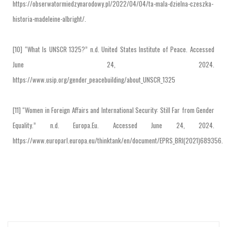
https://obserwatormiedzynarodowy.pl/2022/04/04/ta-mala-dzielna-czeszka-
historia-madeleine-albright/.
[10] “What Is UNSCR 1325?” n.d. United States Institute of Peace. Accessed
June 24, 2024.
https://www.usip.org/gender_peacebuilding/about_UNSCR_1325
[11] “Women in Foreign Affairs and International Security: Still Far from Gender
Equality.” n.d. Europa.Eu. Accessed June 24, 2024.
https://www.europarl.europa.eu/thinktank/en/document/EPRS_BRI(2021)689356.