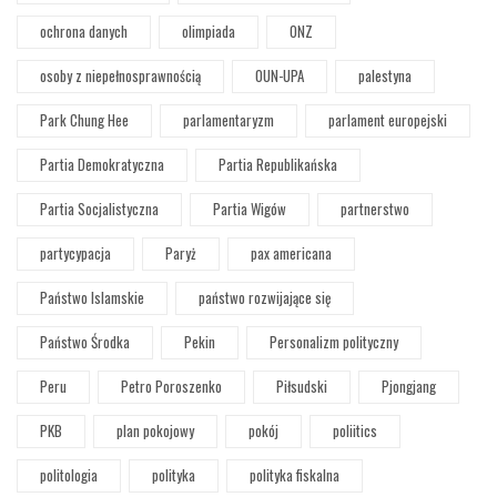
ochrona danych
olimpiada
ONZ
osoby z niepełnosprawnością
OUN-UPA
palestyna
Park Chung Hee
parlamentaryzm
parlament europejski
Partia Demokratyczna
Partia Republikańska
Partia Socjalistyczna
Partia Wigów
partnerstwo
partycypacja
Paryż
pax americana
Państwo Islamskie
państwo rozwijające się
Państwo Środka
Pekin
Personalizm polityczny
Peru
Petro Poroszenko
Piłsudski
Pjongjang
PKB
plan pokojowy
pokój
poliitics
politologia
polityka
polityka fiskalna