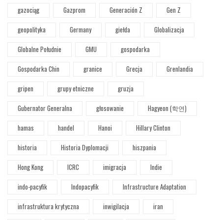
gazociąg
Gazprom
Generación Z
Gen Z
geopolityka
Germany
giełda
Globalizacja
Globalne Południe
GMU
gospodarka
Gospodarka Chin
granice
Grecja
Grenlandia
gripen
grupy etniczne
gruzja
Gubernator Generalna
głosowanie
Hagyeon (학연)
hamas
handel
Hanoi
Hillary Clinton
historia
Historia Dyplomacji
hiszpania
Hong Kong
ICRC
imigracja
Indie
indo-pacyfik
Indopacyfik
Infrastructure Adaptation
infrastruktura krytyczna
inwigilacja
iran