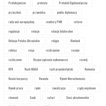
Protekcjonizm
protesty
Protokół Dyplomatyczny
przyszłość
przywódca
public diplomacy
rada unii europejskiej
reaktory PWR
reform
regulacje
relacje
relacje bilateralne
Relacje Polsko-Ukraińskie
religia
Rimland
rolnicy
rosja
rozbrojenie
rozejm
rozliczenie
Rozporządzenia wykonawcze
rozwój
RPA
Ruch MAGA
ruch propalestyński
Rumunia
Rusini karpaccy
Rwanda
Rynek Nieruchomości
Rynek pracy
rynki
rywalizacja
rządy wojskowe
równość
Saab
safari
Sieci absolwenckie