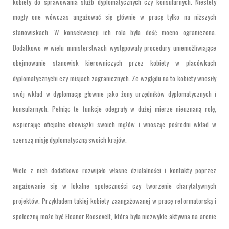
kobiety do sprawowania służb dyplomatycznych czy konsularnych. Niestety
mogły one wówczas angażować się głównie w pracę tylko na niższych
stanowiskach. W konsekwencji ich rola była dość mocno ograniczona.
Dodatkowo w wielu ministerstwach występowały procedury uniemożliwiające
obejmowanie stanowisk kierowniczych przez kobiety w placówkach
dyplomatycznychi czy misjach zagranicznych. Ze względu na to kobiety wnosiły
swój wkład w dyplomację głownie jako żony urzędników dyplomatycznych i
konsularnych. Pełniąc te funkcje odegrały w dużej mierze nieuznaną rolę,
wspierając oficjalne obowiązki swoich mężów i wnosząc pośredni wkład w
szerszą misję dyplomatyczną swoich krajów.
Wiele z nich dodatkowo rozwijało własne działalności i kontakty poprzez
angażowanie się w lokalne społeczności czy tworzenie charytatywnych
projektów. Przykładem takiej kobiety zaangażowanej w pracę reformatorską i
społeczną może być Eleanor Roosevelt, która była niezwykle aktywna na arenie