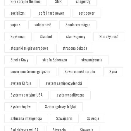
Siły Zbrojne Niemiec
SMR
snajperzy
socjalizm
soft i hard power
soft power
sojusz
solidarność
Sondervermögen
Spykeman
Stambuł
stan wojenny
Starożytność
stosunki międzynarodowe
stracona dekada
Strefa Gazy
strefa Schengen
stygmatyzacja
suwerenność energetyczna
Suwerenność narodu
Syria
system Kafala
system semiprezydencki
Systemy partyjne USA
systemy polityczne
System łupów
Szmaragdowy Trójkąt
sztuczna inteligencja
Szwajcaria
Szwecja
Sąd Najwyższy USA
Słowacja
Słowenia