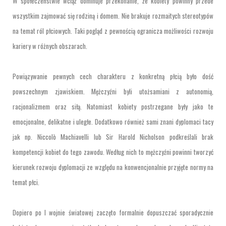
W społeczeństwie wciąż dominuje przekonanie, że kobiety powinny przede
wszystkim zajmować się rodziną i domem. Nie brakuje rozmaitych stereotypów
na temat ról płciowych. Taki pogląd z pewnością ogranicza możliwości rozwoju
kariery w różnych obszarach.
Powiązywanie pewnych cech charakteru z konkretną płcią było dość
powszechnym zjawiskiem. Mężczyźni byli utożsamiani z autonomią,
racjonalizmem oraz siłą. Natomiast kobiety postrzegane były jako te
emocjonalne, delikatne i uległe. Dodatkowo również sami znani dyplomaci tacy
jak np. Niccolò Machiavelli lub Sir Harold Nicholson podkreślali brak
kompetencji kobiet do tego zawodu. Według nich to mężczyźni powinni tworzyć
kierunek rozwoju dyplomacji ze względu na konwencjonalnie przyjęte normy na
temat płci.
Dopiero po I wojnie światowej zaczęto formalnie dopuszczać sporadycznie