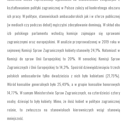
kształtowaniem polityki zagranicznej w Polsce zależy od konkretnego obszaru
ich pracy. W polityce, stanowiskach ambasadorskich jak i w sferze publicznej
(w mediach czy podczas debat) mężczyźni zdecydowanie dominują. W skład obu
izb polskiego parlamentu wchodzą komisje zajmujące się sprawami
zagranicznymi oraz europejskimi. W analizie przeprowadzonej w 2019 roku w
sejmowej Komisji Spraw Zagranicznych kobiety stanowiły 24,1%. Natomiast w
Komisji do spraw Unii Europejskiej to 20%. W senackiej Komisji Spraw
Zagranicznych i Unii Europejskiej to 14,3%. Spośród dziewięćdziesięciu trzech
polskich ambasadorów tylko dwadzieścia z nich było kobietami (21,75%).
Wśród konsulów generalnych było 25,49%, a w grupie konsulów honorowych
14,77%. W samym Ministerstwie Spraw Zagranicznych, na czterdzieści cztery
osoby, dziesięć to były kobiety. Mimo, że ilość kobiet w polityce zagranicznej
rośnie, to zwłaszcza na stanowiskach kierowniczych wciąż stanowią
mniejszość.