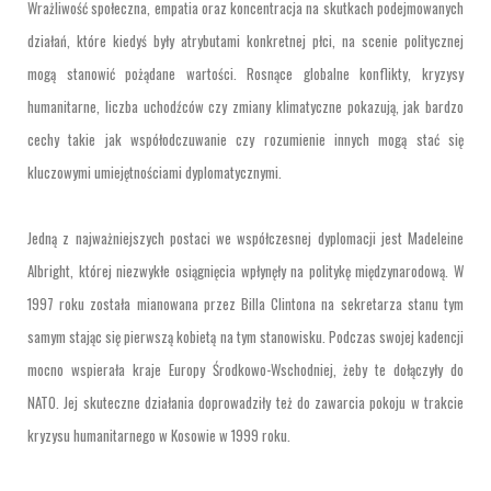
Wrażliwość społeczna, empatia oraz koncentracja na skutkach podejmowanych
działań, które kiedyś były atrybutami konkretnej płci, na scenie politycznej
mogą stanowić pożądane wartości. Rosnące globalne konflikty, kryzysy
humanitarne, liczba uchodźców czy zmiany klimatyczne pokazują, jak bardzo
cechy takie jak współodczuwanie czy rozumienie innych mogą stać się
kluczowymi umiejętnościami dyplomatycznymi.
Jedną z najważniejszych postaci we współczesnej dyplomacji jest Madeleine
Albright, której niezwykłe osiągnięcia wpłynęły na politykę międzynarodową. W
1997 roku została mianowana przez Billa Clintona na sekretarza stanu tym
samym stając się pierwszą kobietą na tym stanowisku. Podczas swojej kadencji
mocno wspierała kraje Europy Środkowo-Wschodniej, żeby te dołączyły do
NATO. Jej skuteczne działania doprowadziły też do zawarcia pokoju w trakcie
kryzysu humanitarnego w Kosowie w 1999 roku.