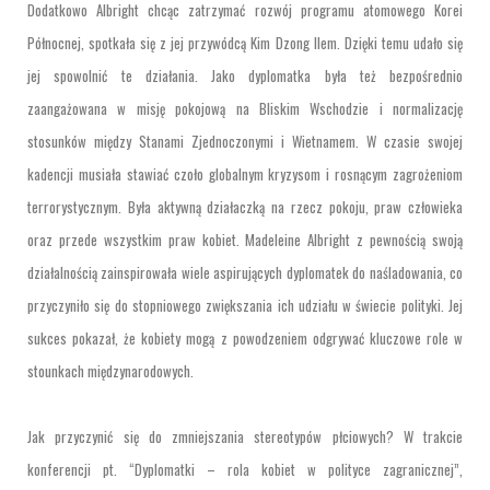
Dodatkowo Albright chcąc zatrzymać rozwój programu atomowego Korei
Północnej, spotkała się z jej przywódcą Kim Dzong Ilem. Dzięki temu udało się
jej spowolnić te działania. Jako dyplomatka była też bezpośrednio
zaangażowana w misję pokojową na Bliskim Wschodzie i normalizację
stosunków między Stanami Zjednoczonymi i Wietnamem. W czasie swojej
kadencji musiała stawiać czoło globalnym kryzysom i rosnącym zagrożeniom
terrorystycznym. Była aktywną działaczką na rzecz pokoju, praw człowieka
oraz przede wszystkim praw kobiet. Madeleine Albright z pewnością swoją
działalnością zainspirowała wiele aspirujących dyplomatek do naśladowania, co
przyczyniło się do stopniowego zwiększania ich udziału w świecie polityki. Jej
sukces pokazał, że kobiety mogą z powodzeniem odgrywać kluczowe role w
stounkach międzynarodowych.
Jak przyczynić się do zmniejszania stereotypów płciowych? W trakcie
konferencji pt. “Dyplomatki – rola kobiet w polityce zagranicznej”,