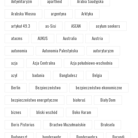
Antyelitaryzm
apartheid
Arabia Saudyjska
Arabska Wiosna
argentyna
Arktyka
artykuł 49.3
as-Sisi
ASEAN
asylum seekers
atacms
AUKUS
Australia
Austria
autonomia
Autonomia Palestyńska
autorytaryzm
azja
Azja Centralna
Azja południowo-wschodnia
azyl
badania
Bangladesz
Belgia
Berlin
Bezpieczeństwo
bezpieczeństwo ekonomiczne
bezpieczeństwo energetyczne
białoruś
Biały Dom
biznes
bliski wschód
Boko Haram
Boris Pistorius
Bractwo Muzułmańskie
Bruksela
Budapeszt
bundeswehr
Bundeswehra
Burundi