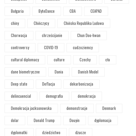
Bułgaria
ByteDance
CBA
CEAPAD
chiny
Chińczycy
Chińska Republika Ludowa
Chorwacja
chrześcijanie
Chun Doo-hwan
controversy
COVID-19
cudzoziemcy
cultural diplomacy
culture
Czechy
cła
dane biometryczne
Dania
Danish Model
Deep state
Deflacja
dekarbonizacja
delincuencial
demografia
demokracja
Demokracja jacksonowska
demonstracje
Denmark
dolar
Donald Trump
Douyin
dyplomacja
dyplomatki
dziedzictwo
dżucze