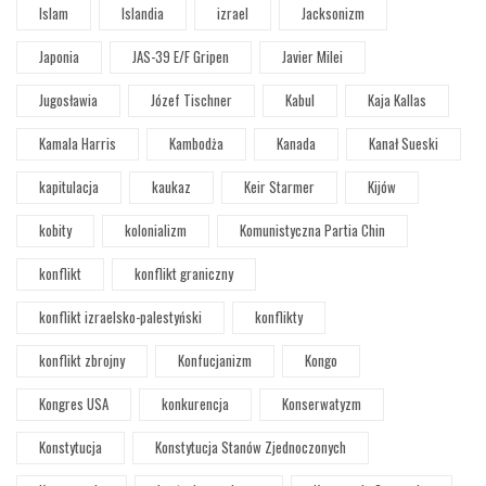
Islam
Islandia
izrael
Jacksonizm
Japonia
JAS-39 E/F Gripen
Javier Milei
Jugosławia
Józef Tischner
Kabul
Kaja Kallas
Kamala Harris
Kambodża
Kanada
Kanał Sueski
kapitulacja
kaukaz
Keir Starmer
Kijów
kobity
kolonializm
Komunistyczna Partia Chin
konflikt
konflikt graniczny
konflikt izraelsko-palestyński
konflikty
konflikt zbrojny
Konfucjanizm
Kongo
Kongres USA
konkurencja
Konserwatyzm
Konstytucja
Konstytucja Stanów Zjednoczonych