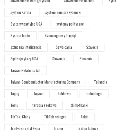
suwerenność energetyczna
Suwerenność narodu
Syria
system Kafala
system semiprezydencki
Systemy partyjne USA
systemy polityczne
System łupów
Szmaragdowy Trójkąt
sztuczna inteligencja
Szwajcaria
Szwecja
Sąd Najwyższy USA
Słowacja
Słowenia
Taiwan Relations Act
Taiwan Semiconductor Manufacturing Company
Tajlandia
Tajpej
Tajwan
Talibowie
technologie
Temu
terapia szokowa
think-thanki
TikTok. Chiny
TikTok refugee
Tokio
Tradycyjny styl życia
trump
Trybun ludowy