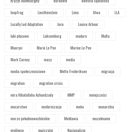
Kryzys nulifikacyjny
kurdowie
kwestia tajwańska
leapfrog
Liechtenstein
Lima
litwa
LLA
Locally Led Adaptation
loco
Louise Arbour
luki płacowe
Luksemburg
maduro
Malta
Maorysi
Marie Le Pen
Marine Le Pen
Mark Carney
masy
media
media społecznościowe
Mette Frederiksen
migracja
migration
migration crisis
mira Hibatullaha Achundzady
MMP
mniejszości
mocarstwo
modernizacja
moko
monarchia
morze południowochińskie
Mołdawia
muzułmanie
myśliwce
mężczyźni
Nacjonalizm