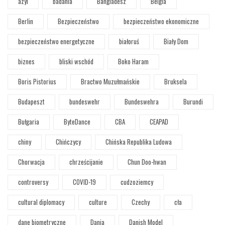
azyl
badania
Bangladesz
Belgia
Berlin
Bezpieczeństwo
bezpieczeństwo ekonomiczne
bezpieczeństwo energetyczne
białoruś
Biały Dom
biznes
bliski wschód
Boko Haram
Boris Pistorius
Bractwo Muzułmańskie
Bruksela
Budapeszt
bundeswehr
Bundeswehra
Burundi
Bułgaria
ByteDance
CBA
CEAPAD
chiny
Chińczycy
Chińska Republika Ludowa
Chorwacja
chrześcijanie
Chun Doo-hwan
controversy
COVID-19
cudzoziemcy
cultural diplomacy
culture
Czechy
cła
dane biometryczne
Dania
Danish Model