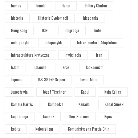
hamas
handel
Hanoi
Hillary Clinton
historia
Historia Dyplomacji
hiszpania
Hong Kong
ICRC
imigracja
Indie
indo-pacyfik
Indopacyfik
Infrastructure Adaptation
infrastruktura krytyczna
inwigilacja
iran
Islam
Islandia
izrael
Jacksonizm
Japonia
JAS-39 E/F Gripen
Javier Milei
Jugosławia
Józef Tischner
Kabul
Kaja Kallas
Kamala Harris
Kambodża
Kanada
Kanał Sueski
kapitulacja
kaukaz
Keir Starmer
Kijów
kobity
kolonializm
Komunistyczna Partia Chin