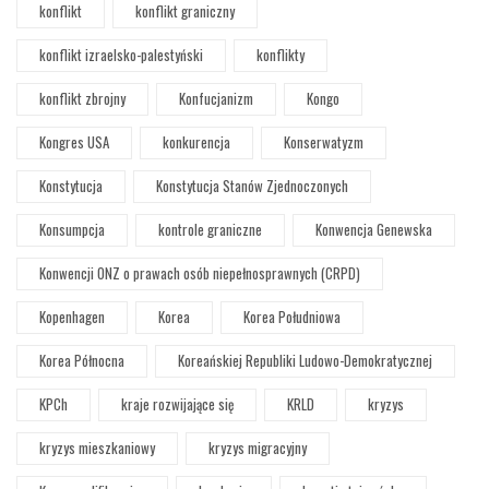
konflikt
konflikt graniczny
konflikt izraelsko-palestyński
konflikty
konflikt zbrojny
Konfucjanizm
Kongo
Kongres USA
konkurencja
Konserwatyzm
Konstytucja
Konstytucja Stanów Zjednoczonych
Konsumpcja
kontrole graniczne
Konwencja Genewska
Konwencji ONZ o prawach osób niepełnosprawnych (CRPD)
Kopenhagen
Korea
Korea Południowa
Korea Północna
Koreańskiej Republiki Ludowo-Demokratycznej
KPCh
kraje rozwijające się
KRLD
kryzys
kryzys mieszkaniowy
kryzys migracyjny