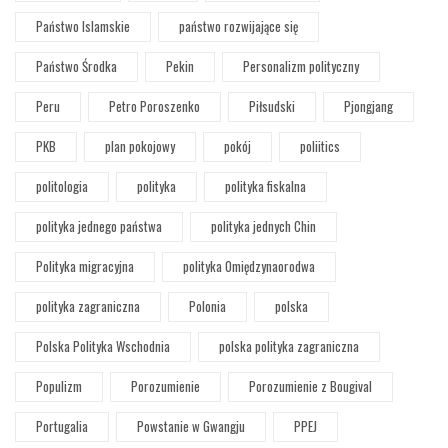
Państwo Islamskie
państwo rozwijające się
Państwo Środka
Pekin
Personalizm polityczny
Peru
Petro Poroszenko
Piłsudski
Pjongjang
PKB
plan pokojowy
pokój
poliitics
politologia
polityka
polityka fiskalna
polityka jednego państwa
polityka jednych Chin
Polityka migracyjna
polityka Omiędzynaorodwa
polityka zagraniczna
Polonia
polska
Polska Polityka Wschodnia
polska polityka zagraniczna
Populizm
Porozumienie
Porozumienie z Bougival
Portugalia
Powstanie w Gwangju
PPEJ