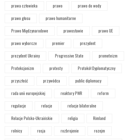
prawa człowieka
prawo
prawo do wody
prawo głosu
prawo humanitarne
Prawo Międzynarodowe
prawosławie
prawo UE
prawo wyborcze
premier
prezydent
prezydent Ukrainy
Progressive State
prometeizm
Protekcjonizm
protesty
Protokół Dyplomatyczny
przyszłość
przywódca
public diplomacy
rada unii europejskiej
reaktory PWR
reform
regulacje
relacje
relacje bilateralne
Relacje Polsko-Ukraińskie
religia
Rimland
rolnicy
rosja
rozbrojenie
rozejm