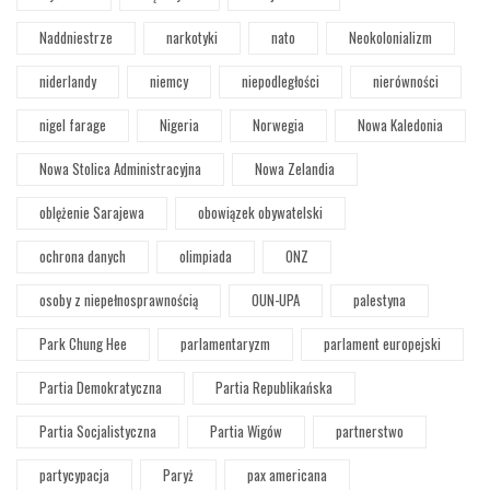
Naddniestrze
narkotyki
nato
Neokolonializm
niderlandy
niemcy
niepodległości
nierówności
nigel farage
Nigeria
Norwegia
Nowa Kaledonia
Nowa Stolica Administracyjna
Nowa Zelandia
oblężenie Sarajewa
obowiązek obywatelski
ochrona danych
olimpiada
ONZ
osoby z niepełnosprawnością
OUN-UPA
palestyna
Park Chung Hee
parlamentaryzm
parlament europejski
Partia Demokratyczna
Partia Republikańska
Partia Socjalistyczna
Partia Wigów
partnerstwo
partycypacja
Paryż
pax americana