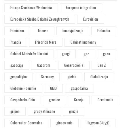
Europa Środkowo-Wschodnia
European integration
Europejska Służba Działań Zewnętrznych
Eurovision
Feminizm
finanse
finansjalizacja
Finlandia
francja
Friedrich Merz
Gabinet kuchenny
Gabinet Ministrów Ukraini
gangi
gaz
gaza
gazociąg
Gazprom
Generación Z
Gen Z
geopolityka
Germany
giełda
Globalizacja
Globalne Południe
GMU
gospodarka
Gospodarka Chin
granice
Grecja
Grenlandia
gripen
grupy etniczne
gruzja
Gubernator Generalna
głosowanie
Hagyeon (학연)