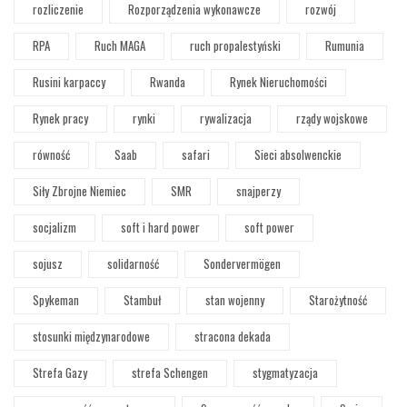
rozliczenie
Rozporządzenia wykonawcze
rozwój
RPA
Ruch MAGA
ruch propalestyński
Rumunia
Rusini karpaccy
Rwanda
Rynek Nieruchomości
Rynek pracy
rynki
rywalizacja
rządy wojskowe
równość
Saab
safari
Sieci absolwenckie
Siły Zbrojne Niemiec
SMR
snajperzy
socjalizm
soft i hard power
soft power
sojusz
solidarność
Sondervermögen
Spykeman
Stambuł
stan wojenny
Starożytność
stosunki międzynarodowe
stracona dekada
Strefa Gazy
strefa Schengen
stygmatyzacja