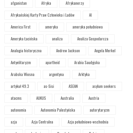
afganistan
Afryka
Afrykanerzy
Afrykańskiej Karty Praw Człowieka i Ludów
AI
America First
ameryka
ameryka południowa
Ameryka Łacińska
analiza
Analiza Gospodarcza
Analogia historyczna
Andrew Jackson
Angela Merkel
Antyelitaryzm
apartheid
Arabia Saudyjska
Arabska Wiosna
argentyna
Arktyka
artykuł 49.3
as-Sisi
ASEAN
asylum seekers
atacms
AUKUS
Australia
Austria
autonomia
Autonomia Palestyńska
autorytaryzm
azja
Azja Centralna
Azja południowo-wschodnia