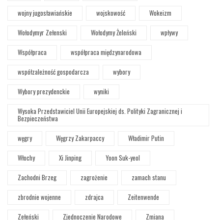
wojny jugosławiańskie
wojskowość
Wokeizm
Wołodymyr Zełenski
Wołodymy Żeleński
wpływy
Współpraca
współpraca międzynarodowa
współzależność gospodarcza
wybory
Wybory prezydenckie
wyniki
Wysoka Przedstawiciel Unii Europejskiej ds. Polityki Zagranicznej i
Bezpieczeństwa
węgry
Węgrzy Zakarpaccy
Władimir Putin
Włochy
Xi Jinping
Yoon Suk-yeol
Zachodni Brzeg
zagrożenie
zamach stanu
zbrodnie wojenne
zdrajca
Zeitenwende
Zełeński
Zjednoczenie Narodowe
Zmiana