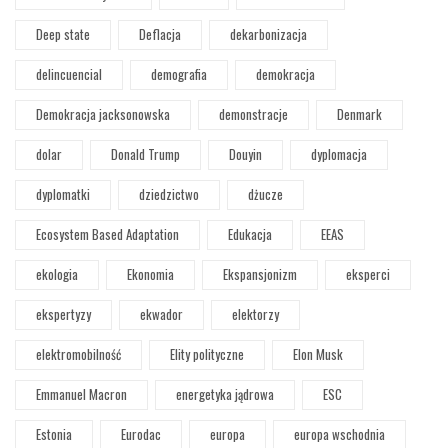
Deep state
Deflacja
dekarbonizacja
delincuencial
demografia
demokracja
Demokracja jacksonowska
demonstracje
Denmark
dolar
Donald Trump
Douyin
dyplomacja
dyplomatki
dziedzictwo
dżucze
Ecosystem Based Adaptation
Edukacja
EEAS
ekologia
Ekonomia
Ekspansjonizm
eksperci
ekspertyzy
ekwador
elektorzy
elektromobilność
Elity polityczne
Elon Musk
Emmanuel Macron
energetyka jądrowa
ESC
Estonia
Eurodac
europa
europa wschodnia