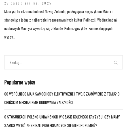
25 października, 2025
Maorysi, to rdzenna ludność Nowej Zelandii, posługująca się językiem Māori i
stanowiąca jedną z najbardziej rozpoznawalnych kultur Polinezji. Według badań
naukowych Maorysi wywodzą się z klanów Polinezyjczyków zamieszkujących
wyspy...
Popularne wpisy
CO WSPÓLNEGO MAJĄ SAMOCHODY ELEKTRYCZNE I TWOJE ZAMÓWIENIE Z TEMU? O
CHIŃSKIM MECHANIZMIE BUDOWANIA ZALEŻNOŚCI
O STOSUNKACH POLSKO-UKRAIŃSKICH W CZASIE KOLEJNEGO KRYZYSU. CZY MAMY
SZANSĘ WYJŚĆ ZE SPIRALI POGŁĘBIAJĄCYCH SIĘ NIEPOROZUMIEŃ?