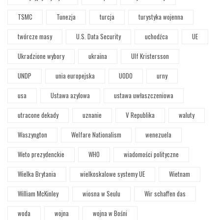
TSMC
Tunezja
turcja
turystyka wojenna
twórcze masy
U.S. Data Security
uchodźca
UE
Ukradzione wybory
ukraina
Ulf Kristersson
UNDP
unia europejska
UODO
urny
usa
Ustawa azylowa
ustawa uwłaszczeniowa
utracone dekady
uznanie
V Republika
waluty
Waszyngton
Welfare Nationalism
wenezuela
Weto prezydenckie
WHO
wiadomości polityczne
Wielka Brytania
wielkoskalowe systemy UE
Wietnam
William McKinley
wiosna w Seulu
Wir schaffen das
woda
wojna
wojna w Bośni