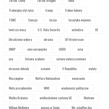
TikTok. Chiny
TikTok refugee
Tokio
Tradycyjny styl życia
trump
Trybun ludowy
TSMC
Tunezja
turcja
turystyka wojenna
twórcze masy
U.S. Data Security
uchodźca
UE
Ukradzione wybory
ukraina
Ulf Kristersson
UNDP
unia europejska
UODO
urny
usa
Ustawa azylowa
ustawa uwłaszczeniowa
utracone dekady
uznanie
V Republika
waluty
Waszyngton
Welfare Nationalism
wenezuela
Weto prezydenckie
WHO
wiadomości polityczne
Wielka Brytania
wielkoskalowe systemy UE
Wietnam
William McKinley
wiosna w Seulu
Wir schaffen das