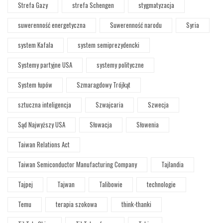
Strefa Gazy
strefa Schengen
stygmatyzacja
suwerenność energetyczna
Suwerenność narodu
Syria
system Kafala
system semiprezydencki
Systemy partyjne USA
systemy polityczne
System łupów
Szmaragdowy Trójkąt
sztuczna inteligencja
Szwajcaria
Szwecja
Sąd Najwyższy USA
Słowacja
Słowenia
Taiwan Relations Act
Taiwan Semiconductor Manufacturing Company
Tajlandia
Tajpej
Tajwan
Talibowie
technologie
Temu
terapia szokowa
think-thanki