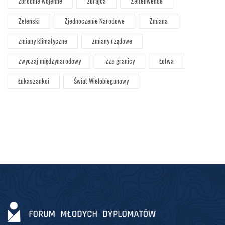
zbrodnie wojenne
zdrajca
Zeitenwende
Zełeński
Zjednoczenie Narodowe
Zmiana
zmiany klimatyczne
zmiany rządowe
zwyczaj międzynarodowy
zza granicy
Łotwa
Łukaszankoi
Świat Wielobiegunowy