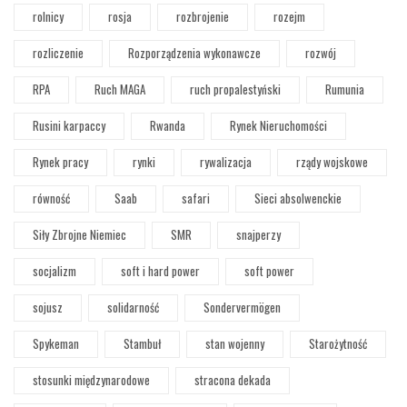
rolnicy
rosja
rozbrojenie
rozejm
rozliczenie
Rozporządzenia wykonawcze
rozwój
RPA
Ruch MAGA
ruch propalestyński
Rumunia
Rusini karpaccy
Rwanda
Rynek Nieruchomości
Rynek pracy
rynki
rywalizacja
rządy wojskowe
równość
Saab
safari
Sieci absolwenckie
Siły Zbrojne Niemiec
SMR
snajperzy
socjalizm
soft i hard power
soft power
sojusz
solidarność
Sondervermögen
Spykeman
Stambuł
stan wojenny
Starożytność
stosunki międzynarodowe
stracona dekada