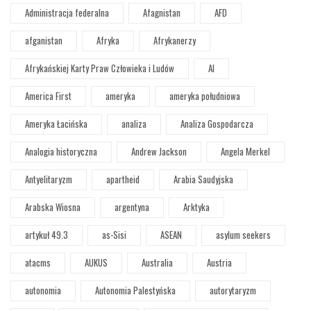
Administracja federalna
Afagnistan
AFD
afganistan
Afryka
Afrykanerzy
Afrykańskiej Karty Praw Człowieka i Ludów
AI
America First
ameryka
ameryka południowa
Ameryka Łacińska
analiza
Analiza Gospodarcza
Analogia historyczna
Andrew Jackson
Angela Merkel
Antyelitaryzm
apartheid
Arabia Saudyjska
Arabska Wiosna
argentyna
Arktyka
artykuł 49.3
as-Sisi
ASEAN
asylum seekers
atacms
AUKUS
Australia
Austria
autonomia
Autonomia Palestyńska
autorytaryzm