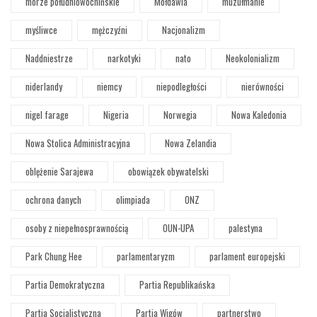
morze południowochińskie
Mołdawia
muzułmanie
myśliwce
mężczyźni
Nacjonalizm
Naddniestrze
narkotyki
nato
Neokolonializm
niderlandy
niemcy
niepodległości
nierówności
nigel farage
Nigeria
Norwegia
Nowa Kaledonia
Nowa Stolica Administracyjna
Nowa Zelandia
oblężenie Sarajewa
obowiązek obywatelski
ochrona danych
olimpiada
ONZ
osoby z niepełnosprawnością
OUN-UPA
palestyna
Park Chung Hee
parlamentaryzm
parlament europejski
Partia Demokratyczna
Partia Republikańska
Partia Socjalistyczna
Partia Wigów
partnerstwo