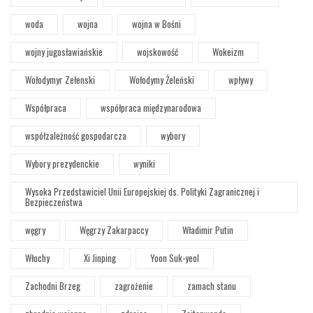
woda
wojna
wojna w Bośni
wojny jugosławiańskie
wojskowość
Wokeizm
Wołodymyr Zełenski
Wołodymy Żeleński
wpływy
Współpraca
współpraca międzynarodowa
współzależność gospodarcza
wybory
Wybory prezydenckie
wyniki
Wysoka Przedstawiciel Unii Europejskiej ds. Polityki Zagranicznej i
Bezpieczeństwa
węgry
Węgrzy Zakarpaccy
Władimir Putin
Włochy
Xi Jinping
Yoon Suk-yeol
Zachodni Brzeg
zagrożenie
zamach stanu