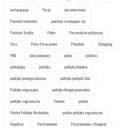
partycypacja
Paryż
pax americana
Państwo Islamskie
państwo rozwijające się
Państwo Środka
Pekin
Personalizm polityczny
Peru
Petro Poroszenko
Piłsudski
Pjongjang
PKB
plan pokojowy
pokój
poliitics
politologia
polityka
polityka fiskalna
polityka jednego państwa
polityka jednych Chin
Polityka migracyjna
polityka Omiędzynaorodwa
polityka zagraniczna
Polonia
polska
Polska Polityka Wschodnia
polska polityka zagraniczna
Populizm
Porozumienie
Porozumienie z Bougival