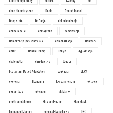
cultural diplomacy
culture
Czechy
cła
dane biometryczne
Dania
Danish Model
Deep state
Deflacja
dekarbonizacja
delincuencial
demografia
demokracja
Demokracja jacksonowska
demonstracje
Denmark
dolar
Donald Trump
Douyin
dyplomacja
dyplomatki
dziedzictwo
dżucze
Ecosystem Based Adaptation
Edukacja
EEAS
ekologia
Ekonomia
Ekspansjonizm
eksperci
ekspertyzy
ekwador
elektorzy
elektromobilność
Elity polityczne
Elon Musk
Emmanuel Macron
energetyka jądrowa
ESC