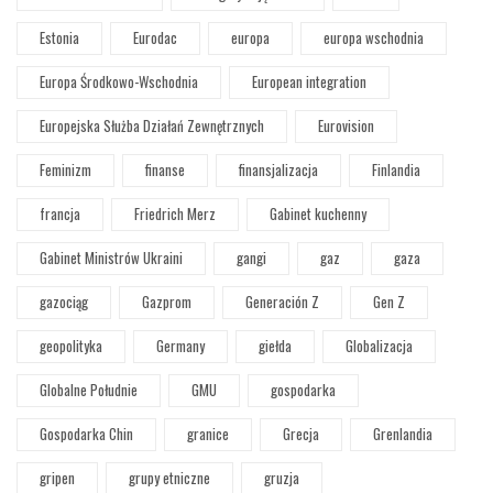
Estonia
Eurodac
europa
europa wschodnia
Europa Środkowo-Wschodnia
European integration
Europejska Służba Działań Zewnętrznych
Eurovision
Feminizm
finanse
finansjalizacja
Finlandia
francja
Friedrich Merz
Gabinet kuchenny
Gabinet Ministrów Ukraini
gangi
gaz
gaza
gazociąg
Gazprom
Generación Z
Gen Z
geopolityka
Germany
giełda
Globalizacja
Globalne Południe
GMU
gospodarka
Gospodarka Chin
granice
Grecja
Grenlandia
gripen
grupy etniczne
gruzja