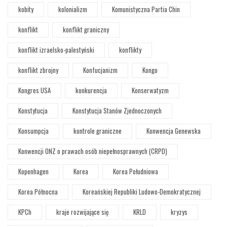
kobity
kolonializm
Komunistyczna Partia Chin
konflikt
konflikt graniczny
konflikt izraelsko-palestyński
konflikty
konflikt zbrojny
Konfucjanizm
Kongo
Kongres USA
konkurencja
Konserwatyzm
Konstytucja
Konstytucja Stanów Zjednoczonych
Konsumpcja
kontrole graniczne
Konwencja Genewska
Konwencji ONZ o prawach osób niepełnosprawnych (CRPD)
Kopenhagen
Korea
Korea Południowa
Korea Północna
Koreańskiej Republiki Ludowo-Demokratycznej
KPCh
kraje rozwijające się
KRLD
kryzys