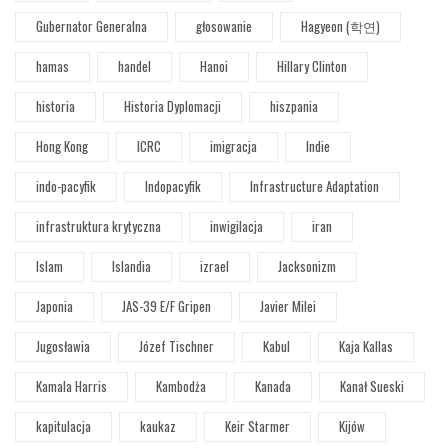
Gubernator Generalna
głosowanie
Hagyeon (학연)
hamas
handel
Hanoi
Hillary Clinton
historia
Historia Dyplomacji
hiszpania
Hong Kong
ICRC
imigracja
Indie
indo-pacyfik
Indopacyfik
Infrastructure Adaptation
infrastruktura krytyczna
inwigilacja
iran
Islam
Islandia
izrael
Jacksonizm
Japonia
JAS-39 E/F Gripen
Javier Milei
Jugosławia
Józef Tischner
Kabul
Kaja Kallas
Kamala Harris
Kambodża
Kanada
Kanał Sueski
kapitulacja
kaukaz
Keir Starmer
Kijów