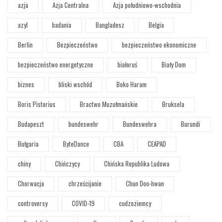
azja
Azja Centralna
Azja południowo-wschodnia
azyl
badania
Bangladesz
Belgia
Berlin
Bezpieczeństwo
bezpieczeństwo ekonomiczne
bezpieczeństwo energetyczne
białoruś
Biały Dom
biznes
bliski wschód
Boko Haram
Boris Pistorius
Bractwo Muzułmańskie
Bruksela
Budapeszt
bundeswehr
Bundeswehra
Burundi
Bułgaria
ByteDance
CBA
CEAPAD
chiny
Chińczycy
Chińska Republika Ludowa
Chorwacja
chrześcijanie
Chun Doo-hwan
controversy
COVID-19
cudzoziemcy