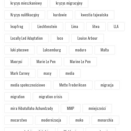
kryzys mieszkaniowy
kryzys migracyjny
Kryzys nulifikacyjny
kurdowie
kwestia tajwańska
leapfrog
Liechtenstein
Lima
litwa
LLA
Locally Led Adaptation
loco
Louise Arbour
luki płacowe
Luksemburg
maduro
Malta
Maorysi
Marie Le Pen
Marine Le Pen
Mark Carney
masy
media
media społecznościowe
Mette Frederiksen
migracja
migration
migration crisis
mira Hibatullaha Achundzady
MMP
mniejszości
mocarstwo
modernizacja
moko
monarchia