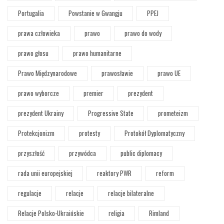
Portugalia
Powstanie w Gwangju
PPEJ
prawa człowieka
prawo
prawo do wody
prawo głosu
prawo humanitarne
Prawo Międzynarodowe
prawosławie
prawo UE
prawo wyborcze
premier
prezydent
prezydent Ukrainy
Progressive State
prometeizm
Protekcjonizm
protesty
Protokół Dyplomatyczny
przyszłość
przywódca
public diplomacy
rada unii europejskiej
reaktory PWR
reform
regulacje
relacje
relacje bilateralne
Relacje Polsko-Ukraińskie
religia
Rimland