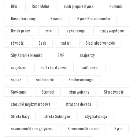
RPA
Ruch MAGA
ruch propalestyński
Rumunia
Rusini karpaccy
Rwanda
Rynek Nieruchomości
Rynek pracy
rynki
rywalizacja
rządy wojskowe
równość
Saab
safari
Sieci absolwenckie
Siły Zbrojne Niemiec
SMR
snajperzy
socjalizm
soft i hard power
soft power
sojusz
solidarność
Sondervermögen
Spykeman
Stambuł
stan wojenny
Starożytność
stosunki międzynarodowe
stracona dekada
Strefa Gazy
strefa Schengen
stygmatyzacja
suwerenność energetyczna
Suwerenność narodu
Syria