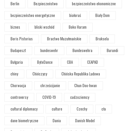
Berlin
Bezpieczeństwo
bezpieczeństwo ekonomiczne
bezpieczeństwo energetyczne
białoruś
Biały Dom
biznes
bliski wschód
Boko Haram
Boris Pistorius
Bractwo Muzułmańskie
Bruksela
Budapeszt
bundeswehr
Bundeswehra
Burundi
Bułgaria
ByteDance
CBA
CEAPAD
chiny
Chińczycy
Chińska Republika Ludowa
Chorwacja
chrześcijanie
Chun Doo-hwan
controversy
COVID-19
cudzoziemcy
cultural diplomacy
culture
Czechy
cła
dane biometryczne
Dania
Danish Model