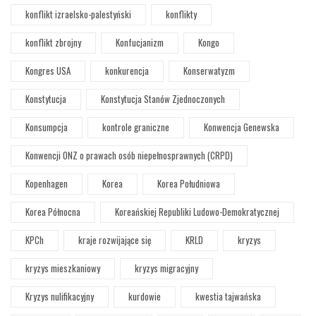
konflikt izraelsko-palestyński
konflikty
konflikt zbrojny
Konfucjanizm
Kongo
Kongres USA
konkurencja
Konserwatyzm
Konstytucja
Konstytucja Stanów Zjednoczonych
Konsumpcja
kontrole graniczne
Konwencja Genewska
Konwencji ONZ o prawach osób niepełnosprawnych (CRPD)
Kopenhagen
Korea
Korea Południowa
Korea Północna
Koreańskiej Republiki Ludowo-Demokratycznej
KPCh
kraje rozwijające się
KRLD
kryzys
kryzys mieszkaniowy
kryzys migracyjny
Kryzys nulifikacyjny
kurdowie
kwestia tajwańska