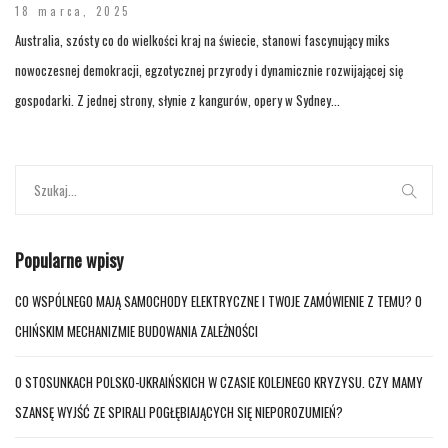
18 marca, 2025
Australia, szósty co do wielkości kraj na świecie, stanowi fascynujący miks
nowoczesnej demokracji, egzotycznej przyrody i dynamicznie rozwijającej się
gospodarki. Z jednej strony, słynie z kangurów, opery w Sydney...
Popularne wpisy
CO WSPÓLNEGO MAJĄ SAMOCHODY ELEKTRYCZNE I TWOJE ZAMÓWIENIE Z TEMU? O
CHIŃSKIM MECHANIZMIE BUDOWANIA ZALEŻNOŚCI
O STOSUNKACH POLSKO-UKRAIŃSKICH W CZASIE KOLEJNEGO KRYZYSU. CZY MAMY
SZANSĘ WYJŚĆ ZE SPIRALI POGŁĘBIAJĄCYCH SIĘ NIEPOROZUMIEŃ?