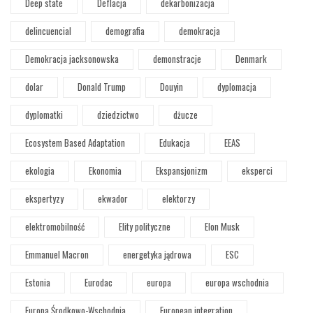
Deep state
Deflacja
dekarbonizacja
delincuencial
demografia
demokracja
Demokracja jacksonowska
demonstracje
Denmark
dolar
Donald Trump
Douyin
dyplomacja
dyplomatki
dziedzictwo
dżucze
Ecosystem Based Adaptation
Edukacja
EEAS
ekologia
Ekonomia
Ekspansjonizm
eksperci
ekspertyzy
ekwador
elektorzy
elektromobilność
Elity polityczne
Elon Musk
Emmanuel Macron
energetyka jądrowa
ESC
Estonia
Eurodac
europa
europa wschodnia
Europa Środkowo-Wschodnia
European integration