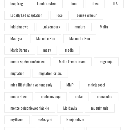
leapfrog
Liechtenstein
Lima
litwa
LLA
Locally Led Adaptation
loco
Louise Arbour
luki płacowe
Luksemburg
maduro
Malta
Maorysi
Marie Le Pen
Marine Le Pen
Mark Carney
masy
media
media społecznościowe
Mette Frederiksen
migracja
migration
migration crisis
mira Hibatullaha Achundzady
MMP
mniejszości
mocarstwo
modernizacja
moko
monarchia
morze południowochińskie
Mołdawia
muzułmanie
myśliwce
mężczyźni
Nacjonalizm