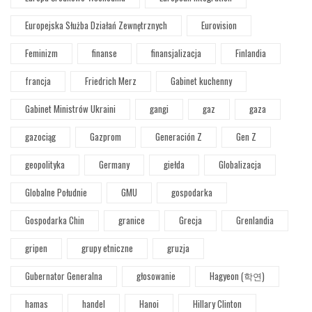
Europejska Służba Działań Zewnętrznych
Eurovision
Feminizm
finanse
finansjalizacja
Finlandia
francja
Friedrich Merz
Gabinet kuchenny
Gabinet Ministrów Ukraini
gangi
gaz
gaza
gazociąg
Gazprom
Generación Z
Gen Z
geopolityka
Germany
giełda
Globalizacja
Globalne Południe
GMU
gospodarka
Gospodarka Chin
granice
Grecja
Grenlandia
gripen
grupy etniczne
gruzja
Gubernator Generalna
głosowanie
Hagyeon (학연)
hamas
handel
Hanoi
Hillary Clinton