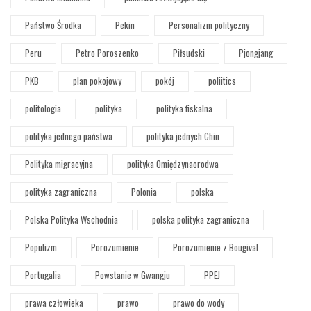
Państwo Środka
Pekin
Personalizm polityczny
Peru
Petro Poroszenko
Piłsudski
Pjongjang
PKB
plan pokojowy
pokój
poliitics
politologia
polityka
polityka fiskalna
polityka jednego państwa
polityka jednych Chin
Polityka migracyjna
polityka Omiędzynaorodwa
polityka zagraniczna
Polonia
polska
Polska Polityka Wschodnia
polska polityka zagraniczna
Populizm
Porozumienie
Porozumienie z Bougival
Portugalia
Powstanie w Gwangju
PPEJ
prawa człowieka
prawo
prawo do wody