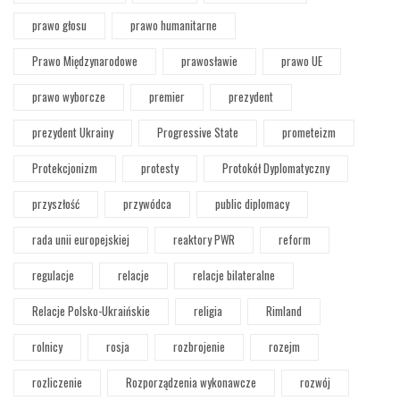
prawo głosu
prawo humanitarne
Prawo Międzynarodowe
prawosławie
prawo UE
prawo wyborcze
premier
prezydent
prezydent Ukrainy
Progressive State
prometeizm
Protekcjonizm
protesty
Protokół Dyplomatyczny
przyszłość
przywódca
public diplomacy
rada unii europejskiej
reaktory PWR
reform
regulacje
relacje
relacje bilateralne
Relacje Polsko-Ukraińskie
religia
Rimland
rolnicy
rosja
rozbrojenie
rozejm
rozliczenie
Rozporządzenia wykonawcze
rozwój