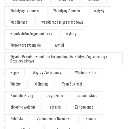
Wołodymyr Zełenski
Wołodymy Żeleński
wpływy
Współpraca
współpraca międzynarodowa
współzależność gospodarcza
wybory
Wybory prezydenckie
wyniki
Wysoka Przedstawiciel Unii Europejskiej ds. Polityki Zagranicznej i
Bezpieczeństwa
węgry
Węgrzy Zakarpaccy
Władimir Putin
Włochy
Xi Jinping
Yoon Suk-yeol
Zachodni Brzeg
zagrożenie
zamach stanu
zbrodnie wojenne
zdrajca
Zeitenwende
Zełeński
Zjednoczenie Narodowe
Zmiana