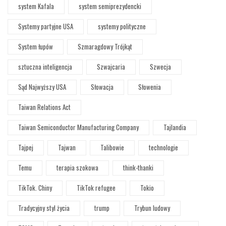
system Kafala
system semiprezydencki
Systemy partyjne USA
systemy polityczne
System łupów
Szmaragdowy Trójkąt
sztuczna inteligencja
Szwajcaria
Szwecja
Sąd Najwyższy USA
Słowacja
Słowenia
Taiwan Relations Act
Taiwan Semiconductor Manufacturing Company
Tajlandia
Tajpej
Tajwan
Talibowie
technologie
Temu
terapia szokowa
think-thanki
TikTok. Chiny
TikTok refugee
Tokio
Tradycyjny styl życia
trump
Trybun ludowy