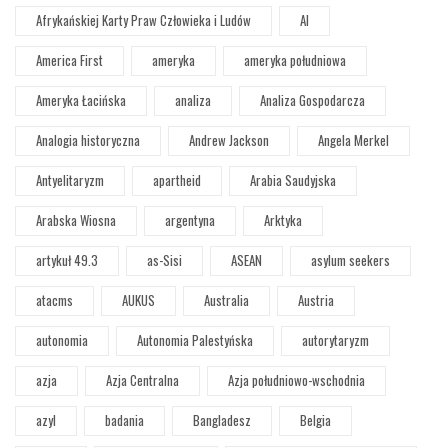
Afrykańskiej Karty Praw Człowieka i Ludów
AI
America First
ameryka
ameryka południowa
Ameryka Łacińska
analiza
Analiza Gospodarcza
Analogia historyczna
Andrew Jackson
Angela Merkel
Antyelitaryzm
apartheid
Arabia Saudyjska
Arabska Wiosna
argentyna
Arktyka
artykuł 49.3
as-Sisi
ASEAN
asylum seekers
atacms
AUKUS
Australia
Austria
autonomia
Autonomia Palestyńska
autorytaryzm
azja
Azja Centralna
Azja południowo-wschodnia
azyl
badania
Bangladesz
Belgia