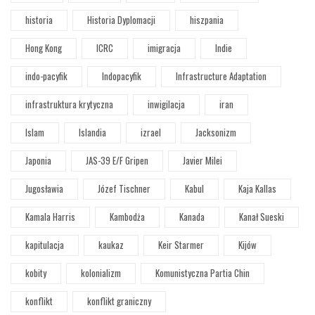
historia
Historia Dyplomacji
hiszpania
Hong Kong
ICRC
imigracja
Indie
indo-pacyfik
Indopacyfik
Infrastructure Adaptation
infrastruktura krytyczna
inwigilacja
iran
Islam
Islandia
izrael
Jacksonizm
Japonia
JAS-39 E/F Gripen
Javier Milei
Jugosławia
Józef Tischner
Kabul
Kaja Kallas
Kamala Harris
Kambodża
Kanada
Kanał Sueski
kapitulacja
kaukaz
Keir Starmer
Kijów
kobity
kolonializm
Komunistyczna Partia Chin
konflikt
konflikt graniczny