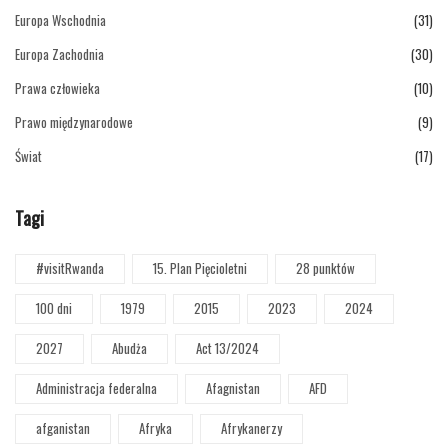
Europa Wschodnia
(31)
Europa Zachodnia
(30)
Prawa człowieka
(10)
Prawo międzynarodowe
(9)
Świat
(17)
Tagi
#visitRwanda
15. Plan Pięcioletni
28 punktów
100 dni
1979
2015
2023
2024
2027
Abudża
Act 13/2024
Administracja federalna
Afagnistan
AFD
afganistan
Afryka
Afrykanerzy