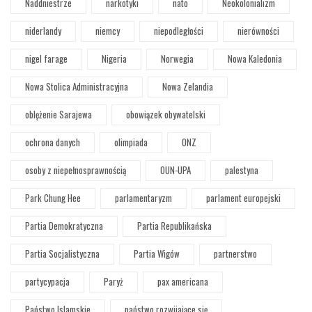
Naddniestrze
narkotyki
nato
Neokolonializm
niderlandy
niemcy
niepodległości
nierówności
nigel farage
Nigeria
Norwegia
Nowa Kaledonia
Nowa Stolica Administracyjna
Nowa Zelandia
oblężenie Sarajewa
obowiązek obywatelski
ochrona danych
olimpiada
ONZ
osoby z niepełnosprawnością
OUN-UPA
palestyna
Park Chung Hee
parlamentaryzm
parlament europejski
Partia Demokratyczna
Partia Republikańska
Partia Socjalistyczna
Partia Wigów
partnerstwo
partycypacja
Paryż
pax americana
Państwo Islamskie
państwo rozwijające się