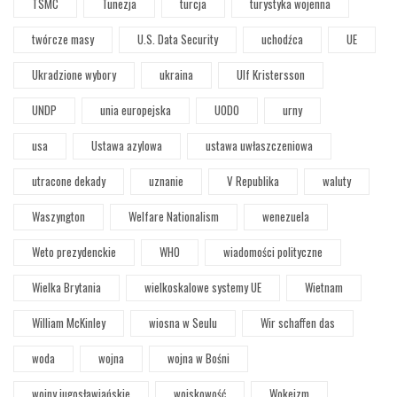
TSMC
Tunezja
turcja
turystyka wojenna
twórcze masy
U.S. Data Security
uchodźca
UE
Ukradzione wybory
ukraina
Ulf Kristersson
UNDP
unia europejska
UODO
urny
usa
Ustawa azylowa
ustawa uwłaszczeniowa
utracone dekady
uznanie
V Republika
waluty
Waszyngton
Welfare Nationalism
wenezuela
Weto prezydenckie
WHO
wiadomości polityczne
Wielka Brytania
wielkoskalowe systemy UE
Wietnam
William McKinley
wiosna w Seulu
Wir schaffen das
woda
wojna
wojna w Bośni
wojny jugosławiańskie
wojskowość
Wokeizm