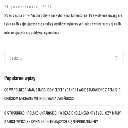
24 października, 2024
29 września br. w Austrii odbyły się wybory parlamentarne. Przykuły one uwagę nie
tylko osób zajmujących się analizą wyników wyborczych, ale również szerzej osób
interesujących się polityką regionalną i...
Popularne wpisy
CO WSPÓLNEGO MAJĄ SAMOCHODY ELEKTRYCZNE I TWOJE ZAMÓWIENIE Z TEMU? O
CHIŃSKIM MECHANIZMIE BUDOWANIA ZALEŻNOŚCI
O STOSUNKACH POLSKO-UKRAIŃSKICH W CZASIE KOLEJNEGO KRYZYSU. CZY MAMY
SZANSĘ WYJŚĆ ZE SPIRALI POGŁĘBIAJĄCYCH SIĘ NIEPOROZUMIEŃ?