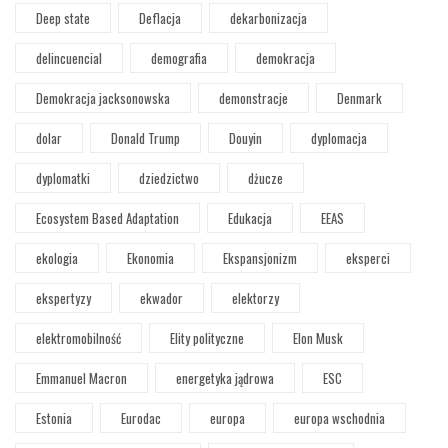
Deep state
Deflacja
dekarbonizacja
delincuencial
demografia
demokracja
Demokracja jacksonowska
demonstracje
Denmark
dolar
Donald Trump
Douyin
dyplomacja
dyplomatki
dziedzictwo
dżucze
Ecosystem Based Adaptation
Edukacja
EEAS
ekologia
Ekonomia
Ekspansjonizm
eksperci
ekspertyzy
ekwador
elektorzy
elektromobilność
Elity polityczne
Elon Musk
Emmanuel Macron
energetyka jądrowa
ESC
Estonia
Eurodac
europa
europa wschodnia