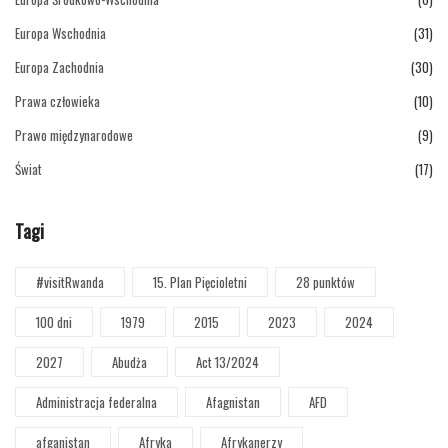
Europa Wschodnia
(31)
Europa Zachodnia
(30)
Prawa człowieka
(10)
Prawo międzynarodowe
(9)
Świat
(17)
Tagi
#visitRwanda
15. Plan Pięcioletni
28 punktów
100 dni
1979
2015
2023
2024
2027
Abudża
Act 13/2024
Administracja federalna
Afagnistan
AFD
afganistan
Afryka
Afrykanerzy