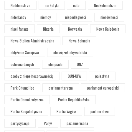
Naddniestrze
narkotyki
nato
Neokolonializm
niderlandy
niemcy
niepodległości
nierówności
nigel farage
Nigeria
Norwegia
Nowa Kaledonia
Nowa Stolica Administracyjna
Nowa Zelandia
oblężenie Sarajewa
obowiązek obywatelski
ochrona danych
olimpiada
ONZ
osoby z niepełnosprawnością
OUN-UPA
palestyna
Park Chung Hee
parlamentaryzm
parlament europejski
Partia Demokratyczna
Partia Republikańska
Partia Socjalistyczna
Partia Wigów
partnerstwo
partycypacja
Paryż
pax americana