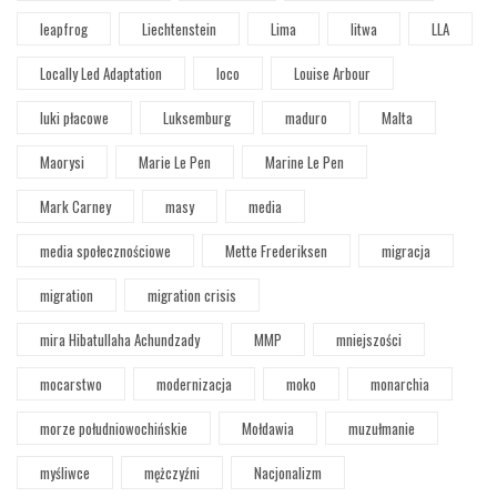
leapfrog
Liechtenstein
Lima
litwa
LLA
Locally Led Adaptation
loco
Louise Arbour
luki płacowe
Luksemburg
maduro
Malta
Maorysi
Marie Le Pen
Marine Le Pen
Mark Carney
masy
media
media społecznościowe
Mette Frederiksen
migracja
migration
migration crisis
mira Hibatullaha Achundzady
MMP
mniejszości
mocarstwo
modernizacja
moko
monarchia
morze południowochińskie
Mołdawia
muzułmanie
myśliwce
mężczyźni
Nacjonalizm