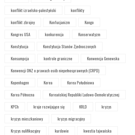
konflikt izraelsko-palestyński
konflikty
konflikt zbrojny
Konfucjanizm
Kongo
Kongres USA
konkurencja
Konserwatyzm
Konstytucja
Konstytucja Stanów Zjednoczonych
Konsumpcja
kontrole graniczne
Konwencja Genewska
Konwencji ONZ o prawach osób niepełnosprawnych (CRPD)
Kopenhagen
Korea
Korea Południowa
Korea Północna
Koreańskiej Republiki Ludowo-Demokratycznej
KPCh
kraje rozwijające się
KRLD
kryzys
kryzys mieszkaniowy
kryzys migracyjny
Kryzys nulifikacyjny
kurdowie
kwestia tajwańska