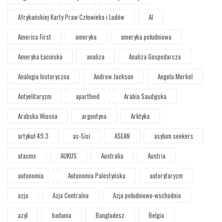
Afrykańskiej Karty Praw Człowieka i Ludów
AI
America First
ameryka
ameryka południowa
Ameryka Łacińska
analiza
Analiza Gospodarcza
Analogia historyczna
Andrew Jackson
Angela Merkel
Antyelitaryzm
apartheid
Arabia Saudyjska
Arabska Wiosna
argentyna
Arktyka
artykuł 49.3
as-Sisi
ASEAN
asylum seekers
atacms
AUKUS
Australia
Austria
autonomia
Autonomia Palestyńska
autorytaryzm
azja
Azja Centralna
Azja południowo-wschodnia
azyl
badania
Bangladesz
Belgia