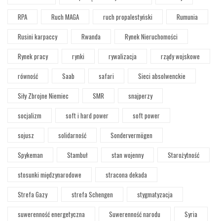
RPA
Ruch MAGA
ruch propalestyński
Rumunia
Rusini karpaccy
Rwanda
Rynek Nieruchomości
Rynek pracy
rynki
rywalizacja
rządy wojskowe
równość
Saab
safari
Sieci absolwenckie
Siły Zbrojne Niemiec
SMR
snajperzy
socjalizm
soft i hard power
soft power
sojusz
solidarność
Sondervermögen
Spykeman
Stambuł
stan wojenny
Starożytność
stosunki międzynarodowe
stracona dekada
Strefa Gazy
strefa Schengen
stygmatyzacja
suwerenność energetyczna
Suwerenność narodu
Syria