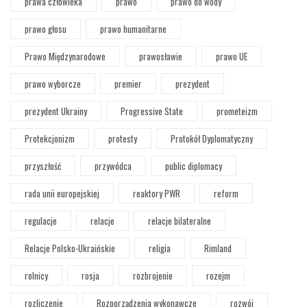
prawa człowieka
prawo
prawo do wody
prawo głosu
prawo humanitarne
Prawo Międzynarodowe
prawosławie
prawo UE
prawo wyborcze
premier
prezydent
prezydent Ukrainy
Progressive State
prometeizm
Protekcjonizm
protesty
Protokół Dyplomatyczny
przyszłość
przywódca
public diplomacy
rada unii europejskiej
reaktory PWR
reform
regulacje
relacje
relacje bilateralne
Relacje Polsko-Ukraińskie
religia
Rimland
rolnicy
rosja
rozbrojenie
rozejm
rozliczenie
Rozporządzenia wykonawcze
rozwój