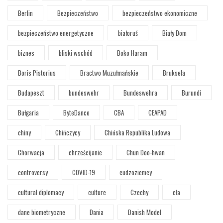
Berlin
Bezpieczeństwo
bezpieczeństwo ekonomiczne
bezpieczeństwo energetyczne
białoruś
Biały Dom
biznes
bliski wschód
Boko Haram
Boris Pistorius
Bractwo Muzułmańskie
Bruksela
Budapeszt
bundeswehr
Bundeswehra
Burundi
Bułgaria
ByteDance
CBA
CEAPAD
chiny
Chińczycy
Chińska Republika Ludowa
Chorwacja
chrześcijanie
Chun Doo-hwan
controversy
COVID-19
cudzoziemcy
cultural diplomacy
culture
Czechy
cła
dane biometryczne
Dania
Danish Model