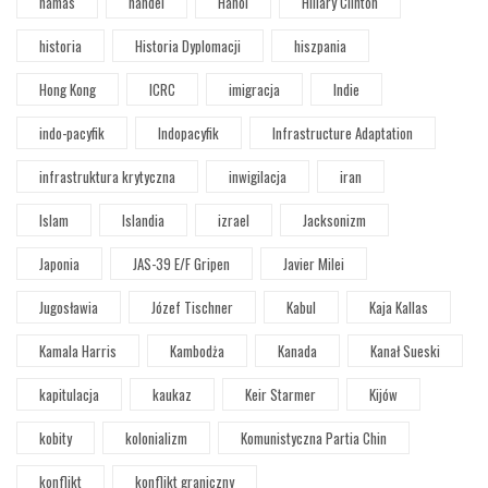
hamas
handel
Hanoi
Hillary Clinton
historia
Historia Dyplomacji
hiszpania
Hong Kong
ICRC
imigracja
Indie
indo-pacyfik
Indopacyfik
Infrastructure Adaptation
infrastruktura krytyczna
inwigilacja
iran
Islam
Islandia
izrael
Jacksonizm
Japonia
JAS-39 E/F Gripen
Javier Milei
Jugosławia
Józef Tischner
Kabul
Kaja Kallas
Kamala Harris
Kambodża
Kanada
Kanał Sueski
kapitulacja
kaukaz
Keir Starmer
Kijów
kobity
kolonializm
Komunistyczna Partia Chin
konflikt
konflikt graniczny