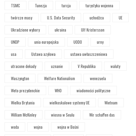
TSMC
Tunezja
turcja
turystyka wojenna
twórcze masy
U.S. Data Security
uchodźca
UE
Ukradzione wybory
ukraina
Ulf Kristersson
UNDP
unia europejska
UODO
urny
usa
Ustawa azylowa
ustawa uwłaszczeniowa
utracone dekady
uznanie
V Republika
waluty
Waszyngton
Welfare Nationalism
wenezuela
Weto prezydenckie
WHO
wiadomości polityczne
Wielka Brytania
wielkoskalowe systemy UE
Wietnam
William McKinley
wiosna w Seulu
Wir schaffen das
woda
wojna
wojna w Bośni