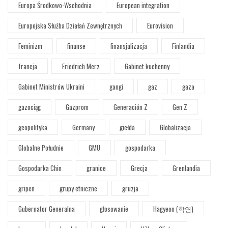
Europa Środkowo-Wschodnia
European integration
Europejska Służba Działań Zewnętrznych
Eurovision
Feminizm
finanse
finansjalizacja
Finlandia
francja
Friedrich Merz
Gabinet kuchenny
Gabinet Ministrów Ukraini
gangi
gaz
gaza
gazociąg
Gazprom
Generación Z
Gen Z
geopolityka
Germany
giełda
Globalizacja
Globalne Południe
GMU
gospodarka
Gospodarka Chin
granice
Grecja
Grenlandia
gripen
grupy etniczne
gruzja
Gubernator Generalna
głosowanie
Hagyeon (학연)