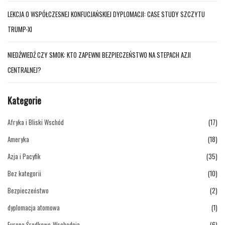
LEKCJA O WSPÓŁCZESNEJ KONFUCJAŃSKIEJ DYPLOMACJI: CASE STUDY SZCZYTU
TRUMP-XI
NIEDŹWIEDŹ CZY SMOK: KTO ZAPEWNI BEZPIECZEŃSTWO NA STEPACH AZJI
CENTRALNEJ?
Kategorie
Afryka i Bliski Wschód
(17)
Ameryka
(18)
Azja i Pacyfik
(35)
Bez kategorii
(10)
Bezpieczeństwo
(2)
dyplomacja atomowa
(1)
Europa Środkowo-Wschodnia
(6)