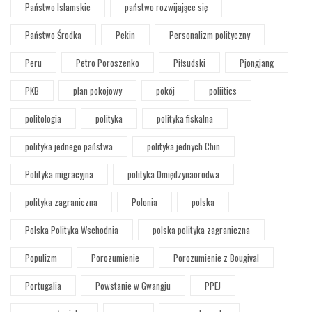
Państwo Islamskie
państwo rozwijające się
Państwo Środka
Pekin
Personalizm polityczny
Peru
Petro Poroszenko
Piłsudski
Pjongjang
PKB
plan pokojowy
pokój
poliitics
politologia
polityka
polityka fiskalna
polityka jednego państwa
polityka jednych Chin
Polityka migracyjna
polityka Omiędzynaorodwa
polityka zagraniczna
Polonia
polska
Polska Polityka Wschodnia
polska polityka zagraniczna
Populizm
Porozumienie
Porozumienie z Bougival
Portugalia
Powstanie w Gwangju
PPEJ