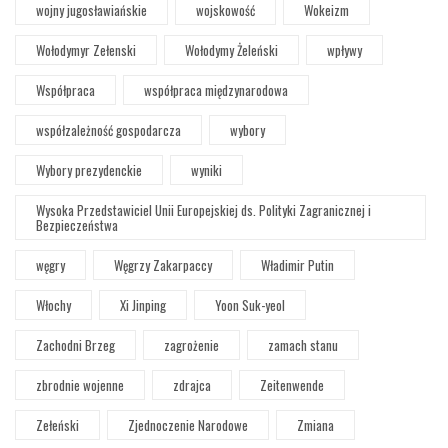
wojny jugosławiańskie
wojskowość
Wokeizm
Wołodymyr Zełenski
Wołodymy Żeleński
wpływy
Współpraca
współpraca międzynarodowa
współzależność gospodarcza
wybory
Wybory prezydenckie
wyniki
Wysoka Przedstawiciel Unii Europejskiej ds. Polityki Zagranicznej i
Bezpieczeństwa
węgry
Węgrzy Zakarpaccy
Władimir Putin
Włochy
Xi Jinping
Yoon Suk-yeol
Zachodni Brzeg
zagrożenie
zamach stanu
zbrodnie wojenne
zdrajca
Zeitenwende
Zełeński
Zjednoczenie Narodowe
Zmiana