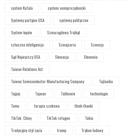
system Kafala
system semiprezydencki
Systemy partyjne USA
systemy polityczne
System łupów
Szmaragdowy Trójkąt
sztuczna inteligencja
Szwajcaria
Szwecja
Sąd Najwyższy USA
Słowacja
Słowenia
Taiwan Relations Act
Taiwan Semiconductor Manufacturing Company
Tajlandia
Tajpej
Tajwan
Talibowie
technologie
Temu
terapia szokowa
think-thanki
TikTok. Chiny
TikTok refugee
Tokio
Tradycyjny styl życia
trump
Trybun ludowy