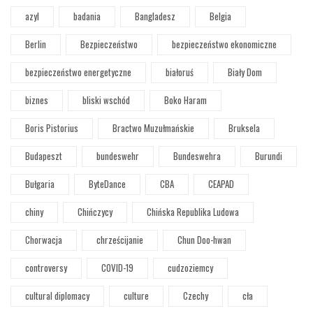
azyl
badania
Bangladesz
Belgia
Berlin
Bezpieczeństwo
bezpieczeństwo ekonomiczne
bezpieczeństwo energetyczne
białoruś
Biały Dom
biznes
bliski wschód
Boko Haram
Boris Pistorius
Bractwo Muzułmańskie
Bruksela
Budapeszt
bundeswehr
Bundeswehra
Burundi
Bułgaria
ByteDance
CBA
CEAPAD
chiny
Chińczycy
Chińska Republika Ludowa
Chorwacja
chrześcijanie
Chun Doo-hwan
controversy
COVID-19
cudzoziemcy
cultural diplomacy
culture
Czechy
cła