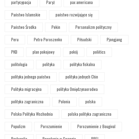
partycypacja
Paryż
pax americana
Państwo Islamskie
państwo rozwijające się
Państwo Środka
Pekin
Personalizm polityczny
Peru
Petro Poroszenko
Piłsudski
Pjongjang
PKB
plan pokojowy
pokój
poliitics
politologia
polityka
polityka fiskalna
polityka jednego państwa
polityka jednych Chin
Polityka migracyjna
polityka Omiędzynaorodwa
polityka zagraniczna
Polonia
polska
Polska Polityka Wschodnia
polska polityka zagraniczna
Populizm
Porozumienie
Porozumienie z Bougival
Portugalia
Powstanie w Gwangju
PPEJ