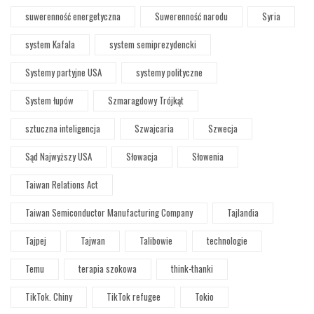
suwerenność energetyczna
Suwerenność narodu
Syria
system Kafala
system semiprezydencki
Systemy partyjne USA
systemy polityczne
System łupów
Szmaragdowy Trójkąt
sztuczna inteligencja
Szwajcaria
Szwecja
Sąd Najwyższy USA
Słowacja
Słowenia
Taiwan Relations Act
Taiwan Semiconductor Manufacturing Company
Tajlandia
Tajpej
Tajwan
Talibowie
technologie
Temu
terapia szokowa
think-thanki
TikTok. Chiny
TikTok refugee
Tokio