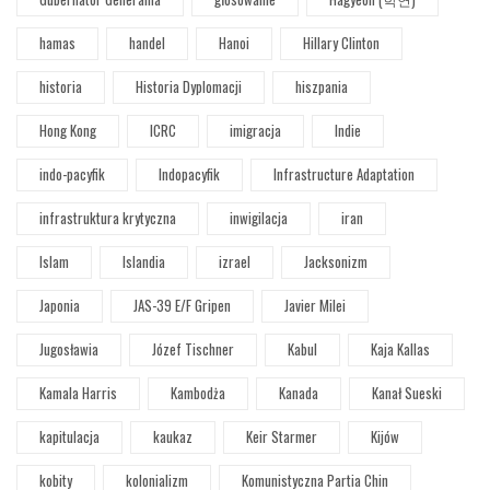
hamas
handel
Hanoi
Hillary Clinton
historia
Historia Dyplomacji
hiszpania
Hong Kong
ICRC
imigracja
Indie
indo-pacyfik
Indopacyfik
Infrastructure Adaptation
infrastruktura krytyczna
inwigilacja
iran
Islam
Islandia
izrael
Jacksonizm
Japonia
JAS-39 E/F Gripen
Javier Milei
Jugosławia
Józef Tischner
Kabul
Kaja Kallas
Kamala Harris
Kambodża
Kanada
Kanał Sueski
kapitulacja
kaukaz
Keir Starmer
Kijów
kobity
kolonializm
Komunistyczna Partia Chin