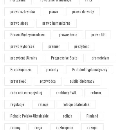
prawa człowieka
prawo
prawo do wody
prawo głosu
prawo humanitarne
Prawo Międzynarodowe
prawosławie
prawo UE
prawo wyborcze
premier
prezydent
prezydent Ukrainy
Progressive State
prometeizm
Protekcjonizm
protesty
Protokół Dyplomatyczny
przyszłość
przywódca
public diplomacy
rada unii europejskiej
reaktory PWR
reform
regulacje
relacje
relacje bilateralne
Relacje Polsko-Ukraińskie
religia
Rimland
rolnicy
rosja
rozbrojenie
rozejm