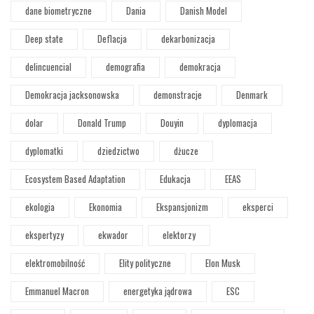
dane biometryczne
Dania
Danish Model
Deep state
Deflacja
dekarbonizacja
delincuencial
demografia
demokracja
Demokracja jacksonowska
demonstracje
Denmark
dolar
Donald Trump
Douyin
dyplomacja
dyplomatki
dziedzictwo
dżucze
Ecosystem Based Adaptation
Edukacja
EEAS
ekologia
Ekonomia
Ekspansjonizm
eksperci
ekspertyzy
ekwador
elektorzy
elektromobilność
Elity polityczne
Elon Musk
Emmanuel Macron
energetyka jądrowa
ESC