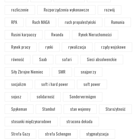
rozliczenie
Rozporządzenia wykonawcze
rozwój
RPA
Ruch MAGA
ruch propalestyński
Rumunia
Rusini karpaccy
Rwanda
Rynek Nieruchomości
Rynek pracy
rynki
rywalizacja
rządy wojskowe
równość
Saab
safari
Sieci absolwenckie
Siły Zbrojne Niemiec
SMR
snajperzy
socjalizm
soft i hard power
soft power
sojusz
solidarność
Sondervermögen
Spykeman
Stambuł
stan wojenny
Starożytność
stosunki międzynarodowe
stracona dekada
Strefa Gazy
strefa Schengen
stygmatyzacja