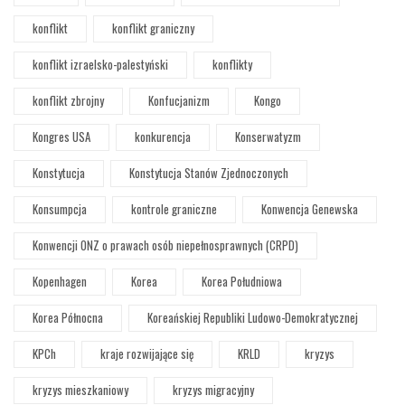
konflikt
konflikt graniczny
konflikt izraelsko-palestyński
konflikty
konflikt zbrojny
Konfucjanizm
Kongo
Kongres USA
konkurencja
Konserwatyzm
Konstytucja
Konstytucja Stanów Zjednoczonych
Konsumpcja
kontrole graniczne
Konwencja Genewska
Konwencji ONZ o prawach osób niepełnosprawnych (CRPD)
Kopenhagen
Korea
Korea Południowa
Korea Północna
Koreańskiej Republiki Ludowo-Demokratycznej
KPCh
kraje rozwijające się
KRLD
kryzys
kryzys mieszkaniowy
kryzys migracyjny