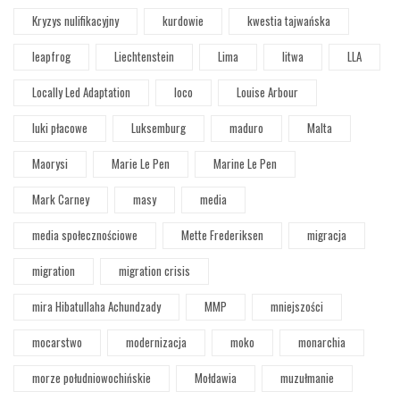
Kryzys nulifikacyjny
kurdowie
kwestia tajwańska
leapfrog
Liechtenstein
Lima
litwa
LLA
Locally Led Adaptation
loco
Louise Arbour
luki płacowe
Luksemburg
maduro
Malta
Maorysi
Marie Le Pen
Marine Le Pen
Mark Carney
masy
media
media społecznościowe
Mette Frederiksen
migracja
migration
migration crisis
mira Hibatullaha Achundzady
MMP
mniejszości
mocarstwo
modernizacja
moko
monarchia
morze południowochińskie
Mołdawia
muzułmanie