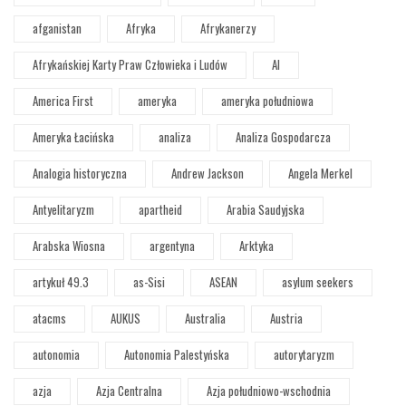
afganistan
Afryka
Afrykanerzy
Afrykańskiej Karty Praw Człowieka i Ludów
AI
America First
ameryka
ameryka południowa
Ameryka Łacińska
analiza
Analiza Gospodarcza
Analogia historyczna
Andrew Jackson
Angela Merkel
Antyelitaryzm
apartheid
Arabia Saudyjska
Arabska Wiosna
argentyna
Arktyka
artykuł 49.3
as-Sisi
ASEAN
asylum seekers
atacms
AUKUS
Australia
Austria
autonomia
Autonomia Palestyńska
autorytaryzm
azja
Azja Centralna
Azja południowo-wschodnia