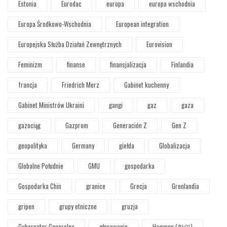
Estonia
Eurodac
europa
europa wschodnia
Europa Środkowo-Wschodnia
European integration
Europejska Służba Działań Zewnętrznych
Eurovision
Feminizm
finanse
finansjalizacja
Finlandia
francja
Friedrich Merz
Gabinet kuchenny
Gabinet Ministrów Ukraini
gangi
gaz
gaza
gazociąg
Gazprom
Generación Z
Gen Z
geopolityka
Germany
giełda
Globalizacja
Globalne Południe
GMU
gospodarka
Gospodarka Chin
granice
Grecja
Grenlandia
gripen
grupy etniczne
gruzja
Gubernator Generalna
głosowanie
Hagyeon (학연)