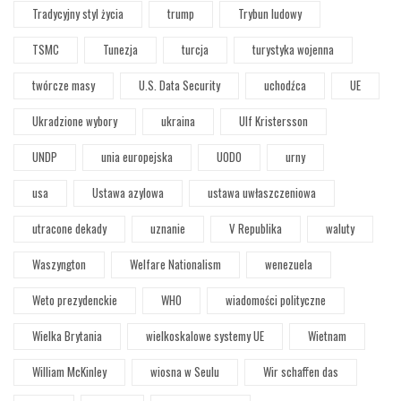
Tradycyjny styl życia
trump
Trybun ludowy
TSMC
Tunezja
turcja
turystyka wojenna
twórcze masy
U.S. Data Security
uchodźca
UE
Ukradzione wybory
ukraina
Ulf Kristersson
UNDP
unia europejska
UODO
urny
usa
Ustawa azylowa
ustawa uwłaszczeniowa
utracone dekady
uznanie
V Republika
waluty
Waszyngton
Welfare Nationalism
wenezuela
Weto prezydenckie
WHO
wiadomości polityczne
Wielka Brytania
wielkoskalowe systemy UE
Wietnam
William McKinley
wiosna w Seulu
Wir schaffen das