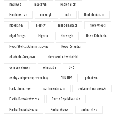
myśliwce
mężczyźni
Nacjonalizm
Naddniestrze
narkotyki
nato
Neokolonializm
niderlandy
niemcy
niepodległości
nierówności
nigel farage
Nigeria
Norwegia
Nowa Kaledonia
Nowa Stolica Administracyjna
Nowa Zelandia
oblężenie Sarajewa
obowiązek obywatelski
ochrona danych
olimpiada
ONZ
osoby z niepełnosprawnością
OUN-UPA
palestyna
Park Chung Hee
parlamentaryzm
parlament europejski
Partia Demokratyczna
Partia Republikańska
Partia Socjalistyczna
Partia Wigów
partnerstwo