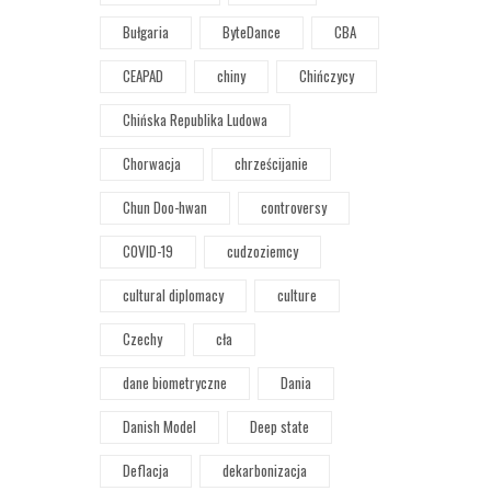
Bułgaria
ByteDance
CBA
CEAPAD
chiny
Chińczycy
Chińska Republika Ludowa
Chorwacja
chrześcijanie
Chun Doo-hwan
controversy
COVID-19
cudzoziemcy
cultural diplomacy
culture
Czechy
cła
dane biometryczne
Dania
Danish Model
Deep state
Deflacja
dekarbonizacja