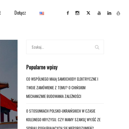
t
Dołącz
Popularne wpisy
CO WSPÓLNEGO MAJĄ SAMOCHODY ELEKTRYCZNE I
TWOJE ZAMÓWIENIE Z TEMU? O CHIŃSKIM
MECHANIZMIE BUDOWANIA ZALEŻNOŚCI
O STOSUNKACH POLSKO-UKRAIŃSKICH W CZASIE
KOLEJNEGO KRYZYSU. CZY MAMY SZANSĘ WYJŚĆ ZE
SPIRALI POGŁĘBIAJĄCYCH SIĘ NIEPOROZUMIEŃ?