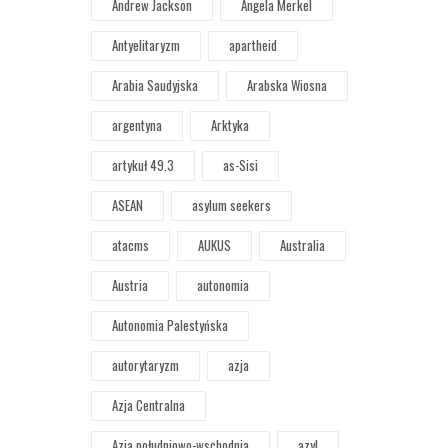
Andrew Jackson
Angela Merkel
Antyelitaryzm
apartheid
Arabia Saudyjska
Arabska Wiosna
argentyna
Arktyka
artykuł 49.3
as-Sisi
ASEAN
asylum seekers
atacms
AUKUS
Australia
Austria
autonomia
Autonomia Palestyńska
autorytaryzm
azja
Azja Centralna
Azja południowo-wschodnia
azyl