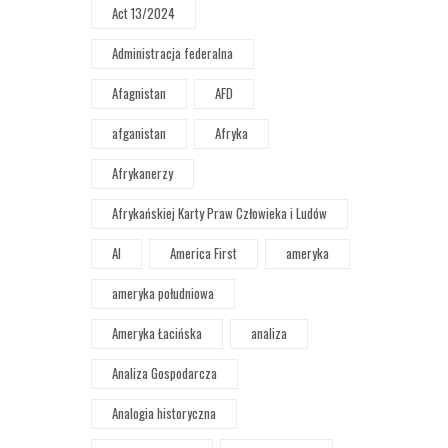
Act 13/2024
Administracja federalna
Afagnistan
AFD
afganistan
Afryka
Afrykanerzy
Afrykańskiej Karty Praw Człowieka i Ludów
AI
America First
ameryka
ameryka południowa
Ameryka Łacińska
analiza
Analiza Gospodarcza
Analogia historyczna