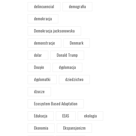
delincuencial
demografia
demokracja
Demokracja jacksonowska
demonstracje
Denmark
dolar
Donald Trump
Douyin
dyplomacja
dyplomatki
dziedzictwo
dżucze
Ecosystem Based Adaptation
Edukacja
EEAS
ekologia
Ekonomia
Ekspansjonizm