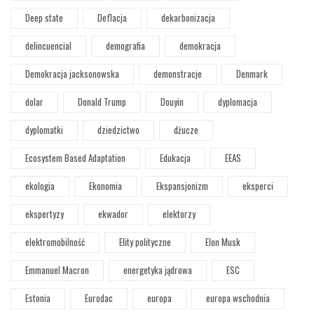
Deep state
Deflacja
dekarbonizacja
delincuencial
demografia
demokracja
Demokracja jacksonowska
demonstracje
Denmark
dolar
Donald Trump
Douyin
dyplomacja
dyplomatki
dziedzictwo
dżucze
Ecosystem Based Adaptation
Edukacja
EEAS
ekologia
Ekonomia
Ekspansjonizm
eksperci
ekspertyzy
ekwador
elektorzy
elektromobilność
Elity polityczne
Elon Musk
Emmanuel Macron
energetyka jądrowa
ESC
Estonia
Eurodac
europa
europa wschodnia