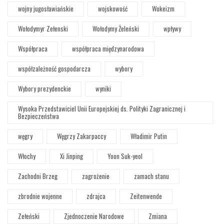
wojny jugosławiańskie
wojskowość
Wokeizm
Wołodymyr Zełenski
Wołodymy Żeleński
wpływy
Współpraca
współpraca międzynarodowa
współzależność gospodarcza
wybory
Wybory prezydenckie
wyniki
Wysoka Przedstawiciel Unii Europejskiej ds. Polityki Zagranicznej i
Bezpieczeństwa
węgry
Węgrzy Zakarpaccy
Władimir Putin
Włochy
Xi Jinping
Yoon Suk-yeol
Zachodni Brzeg
zagrożenie
zamach stanu
zbrodnie wojenne
zdrajca
Zeitenwende
Zełeński
Zjednoczenie Narodowe
Zmiana