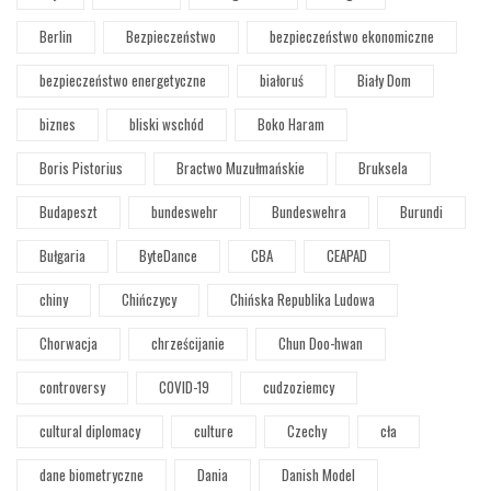
Berlin
Bezpieczeństwo
bezpieczeństwo ekonomiczne
bezpieczeństwo energetyczne
białoruś
Biały Dom
biznes
bliski wschód
Boko Haram
Boris Pistorius
Bractwo Muzułmańskie
Bruksela
Budapeszt
bundeswehr
Bundeswehra
Burundi
Bułgaria
ByteDance
CBA
CEAPAD
chiny
Chińczycy
Chińska Republika Ludowa
Chorwacja
chrześcijanie
Chun Doo-hwan
controversy
COVID-19
cudzoziemcy
cultural diplomacy
culture
Czechy
cła
dane biometryczne
Dania
Danish Model