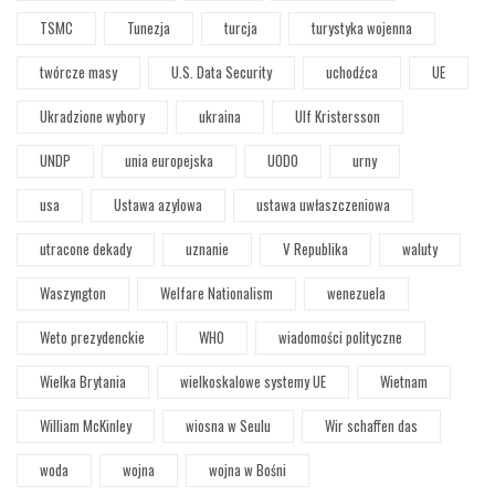
TSMC
Tunezja
turcja
turystyka wojenna
twórcze masy
U.S. Data Security
uchodźca
UE
Ukradzione wybory
ukraina
Ulf Kristersson
UNDP
unia europejska
UODO
urny
usa
Ustawa azylowa
ustawa uwłaszczeniowa
utracone dekady
uznanie
V Republika
waluty
Waszyngton
Welfare Nationalism
wenezuela
Weto prezydenckie
WHO
wiadomości polityczne
Wielka Brytania
wielkoskalowe systemy UE
Wietnam
William McKinley
wiosna w Seulu
Wir schaffen das
woda
wojna
wojna w Bośni