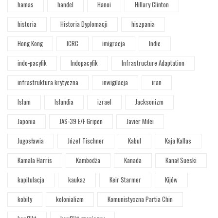
hamas
handel
Hanoi
Hillary Clinton
historia
Historia Dyplomacji
hiszpania
Hong Kong
ICRC
imigracja
Indie
indo-pacyfik
Indopacyfik
Infrastructure Adaptation
infrastruktura krytyczna
inwigilacja
iran
Islam
Islandia
izrael
Jacksonizm
Japonia
JAS-39 E/F Gripen
Javier Milei
Jugosławia
Józef Tischner
Kabul
Kaja Kallas
Kamala Harris
Kambodża
Kanada
Kanał Sueski
kapitulacja
kaukaz
Keir Starmer
Kijów
kobity
kolonializm
Komunistyczna Partia Chin