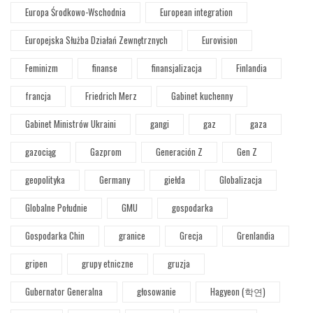
Europa Środkowo-Wschodnia
European integration
Europejska Służba Działań Zewnętrznych
Eurovision
Feminizm
finanse
finansjalizacja
Finlandia
francja
Friedrich Merz
Gabinet kuchenny
Gabinet Ministrów Ukraini
gangi
gaz
gaza
gazociąg
Gazprom
Generación Z
Gen Z
geopolityka
Germany
giełda
Globalizacja
Globalne Południe
GMU
gospodarka
Gospodarka Chin
granice
Grecja
Grenlandia
gripen
grupy etniczne
gruzja
Gubernator Generalna
głosowanie
Hagyeon (학연)