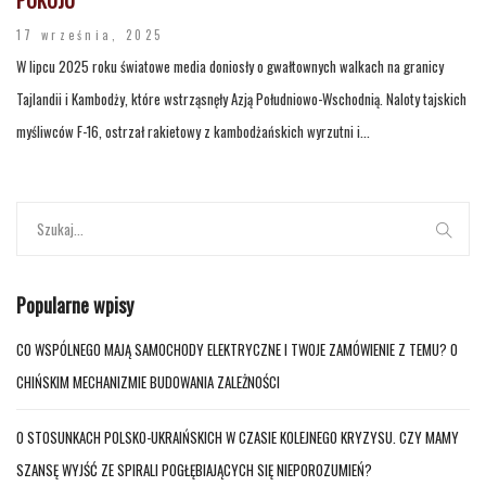
17 września, 2025
W lipcu 2025 roku światowe media doniosły o gwałtownych walkach na granicy
Tajlandii i Kambodży, które wstrząsnęły Azją Południowo-Wschodnią. Naloty tajskich
myśliwców F-16, ostrzał rakietowy z kambodżańskich wyrzutni i...
Popularne wpisy
CO WSPÓLNEGO MAJĄ SAMOCHODY ELEKTRYCZNE I TWOJE ZAMÓWIENIE Z TEMU? O
CHIŃSKIM MECHANIZMIE BUDOWANIA ZALEŻNOŚCI
O STOSUNKACH POLSKO-UKRAIŃSKICH W CZASIE KOLEJNEGO KRYZYSU. CZY MAMY
SZANSĘ WYJŚĆ ZE SPIRALI POGŁĘBIAJĄCYCH SIĘ NIEPOROZUMIEŃ?