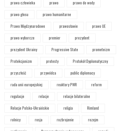
prawa człowieka
prawo
prawo do wody
prawo głosu
prawo humanitarne
Prawo Międzynarodowe
prawosławie
prawo UE
prawo wyborcze
premier
prezydent
prezydent Ukrainy
Progressive State
prometeizm
Protekcjonizm
protesty
Protokół Dyplomatyczny
przyszłość
przywódca
public diplomacy
rada unii europejskiej
reaktory PWR
reform
regulacje
relacje
relacje bilateralne
Relacje Polsko-Ukraińskie
religia
Rimland
rolnicy
rosja
rozbrojenie
rozejm