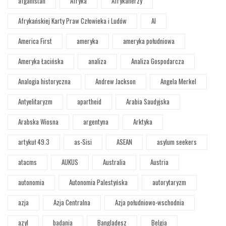
afganistan
Afryka
Afrykanerzy
Afrykańskiej Karty Praw Człowieka i Ludów
AI
America First
ameryka
ameryka południowa
Ameryka Łacińska
analiza
Analiza Gospodarcza
Analogia historyczna
Andrew Jackson
Angela Merkel
Antyelitaryzm
apartheid
Arabia Saudyjska
Arabska Wiosna
argentyna
Arktyka
artykuł 49.3
as-Sisi
ASEAN
asylum seekers
atacms
AUKUS
Australia
Austria
autonomia
Autonomia Palestyńska
autorytaryzm
azja
Azja Centralna
Azja południowo-wschodnia
azyl
badania
Bangladesz
Belgia