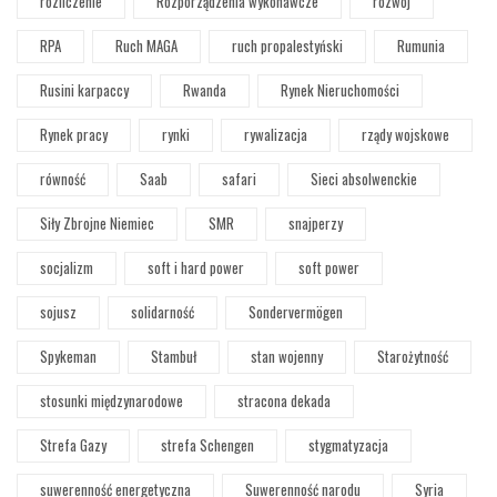
rozliczenie
Rozporządzenia wykonawcze
rozwój
RPA
Ruch MAGA
ruch propalestyński
Rumunia
Rusini karpaccy
Rwanda
Rynek Nieruchomości
Rynek pracy
rynki
rywalizacja
rządy wojskowe
równość
Saab
safari
Sieci absolwenckie
Siły Zbrojne Niemiec
SMR
snajperzy
socjalizm
soft i hard power
soft power
sojusz
solidarność
Sondervermögen
Spykeman
Stambuł
stan wojenny
Starożytność
stosunki międzynarodowe
stracona dekada
Strefa Gazy
strefa Schengen
stygmatyzacja
suwerenność energetyczna
Suwerenność narodu
Syria