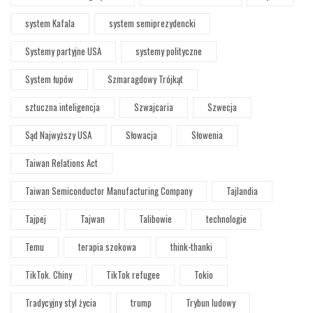
system Kafala
system semiprezydencki
Systemy partyjne USA
systemy polityczne
System łupów
Szmaragdowy Trójkąt
sztuczna inteligencja
Szwajcaria
Szwecja
Sąd Najwyższy USA
Słowacja
Słowenia
Taiwan Relations Act
Taiwan Semiconductor Manufacturing Company
Tajlandia
Tajpej
Tajwan
Talibowie
technologie
Temu
terapia szokowa
think-thanki
TikTok. Chiny
TikTok refugee
Tokio
Tradycyjny styl życia
trump
Trybun ludowy