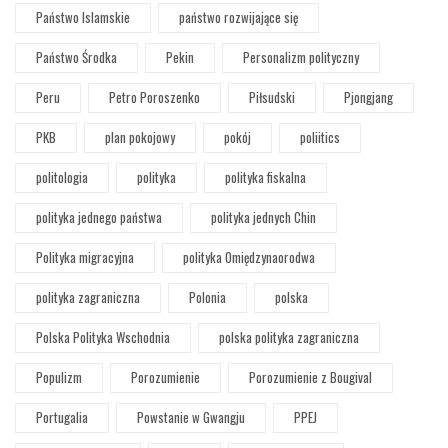
Państwo Islamskie
państwo rozwijające się
Państwo Środka
Pekin
Personalizm polityczny
Peru
Petro Poroszenko
Piłsudski
Pjongjang
PKB
plan pokojowy
pokój
poliitics
politologia
polityka
polityka fiskalna
polityka jednego państwa
polityka jednych Chin
Polityka migracyjna
polityka Omiędzynaorodwa
polityka zagraniczna
Polonia
polska
Polska Polityka Wschodnia
polska polityka zagraniczna
Populizm
Porozumienie
Porozumienie z Bougival
Portugalia
Powstanie w Gwangju
PPEJ