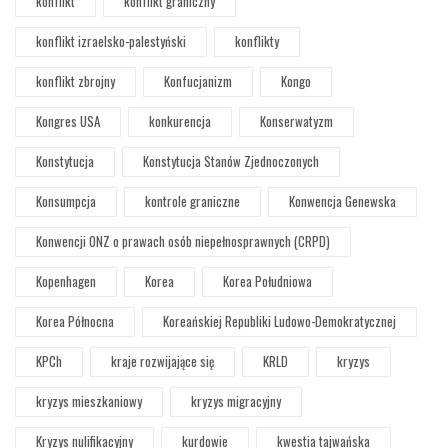
konflikt
konflikt graniczny
konflikt izraelsko-palestyński
konflikty
konflikt zbrojny
Konfucjanizm
Kongo
Kongres USA
konkurencja
Konserwatyzm
Konstytucja
Konstytucja Stanów Zjednoczonych
Konsumpcja
kontrole graniczne
Konwencja Genewska
Konwencji ONZ o prawach osób niepełnosprawnych (CRPD)
Kopenhagen
Korea
Korea Południowa
Korea Północna
Koreańskiej Republiki Ludowo-Demokratycznej
KPCh
kraje rozwijające się
KRLD
kryzys
kryzys mieszkaniowy
kryzys migracyjny
Kryzys nulifikacyjny
kurdowie
kwestia tajwańska