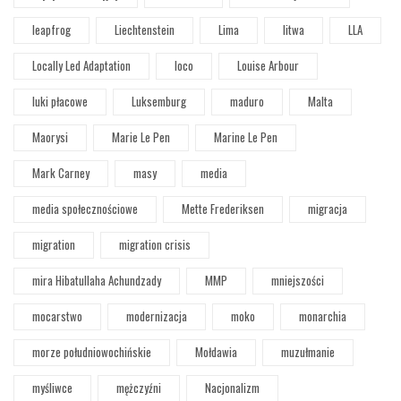
leapfrog
Liechtenstein
Lima
litwa
LLA
Locally Led Adaptation
loco
Louise Arbour
luki płacowe
Luksemburg
maduro
Malta
Maorysi
Marie Le Pen
Marine Le Pen
Mark Carney
masy
media
media społecznościowe
Mette Frederiksen
migracja
migration
migration crisis
mira Hibatullaha Achundzady
MMP
mniejszości
mocarstwo
modernizacja
moko
monarchia
morze południowochińskie
Mołdawia
muzułmanie
myśliwce
mężczyźni
Nacjonalizm