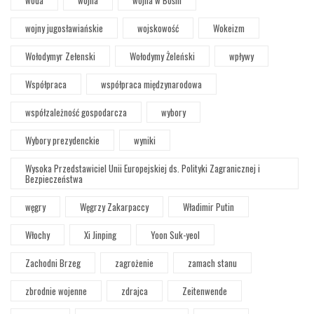
wojny jugosławiańskie
wojskowość
Wokeizm
Wołodymyr Zełenski
Wołodymy Żeleński
wpływy
Współpraca
współpraca międzynarodowa
współzależność gospodarcza
wybory
Wybory prezydenckie
wyniki
Wysoka Przedstawiciel Unii Europejskiej ds. Polityki Zagranicznej i
Bezpieczeństwa
węgry
Węgrzy Zakarpaccy
Władimir Putin
Włochy
Xi Jinping
Yoon Suk-yeol
Zachodni Brzeg
zagrożenie
zamach stanu
zbrodnie wojenne
zdrajca
Zeitenwende