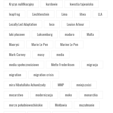
Kryzys nulifikacyjny
kurdowie
kwestia tajwańska
leapfrog
Liechtenstein
Lima
litwa
LLA
Locally Led Adaptation
loco
Louise Arbour
luki płacowe
Luksemburg
maduro
Malta
Maorysi
Marie Le Pen
Marine Le Pen
Mark Carney
masy
media
media społecznościowe
Mette Frederiksen
migracja
migration
migration crisis
mira Hibatullaha Achundzady
MMP
mniejszości
mocarstwo
modernizacja
moko
monarchia
morze południowochińskie
Mołdawia
muzułmanie