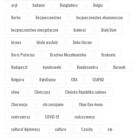
azyl
badania
Bangladesz
Belgia
Berlin
Bezpieczeństwo
bezpieczeństwo ekonomiczne
bezpieczeństwo energetyczne
białoruś
Biały Dom
biznes
bliski wschód
Boko Haram
Boris Pistorius
Bractwo Muzułmańskie
Bruksela
Budapeszt
bundeswehr
Bundeswehra
Burundi
Bułgaria
ByteDance
CBA
CEAPAD
chiny
Chińczycy
Chińska Republika Ludowa
Chorwacja
chrześcijanie
Chun Doo-hwan
controversy
COVID-19
cudzoziemcy
cultural diplomacy
culture
Czechy
cła