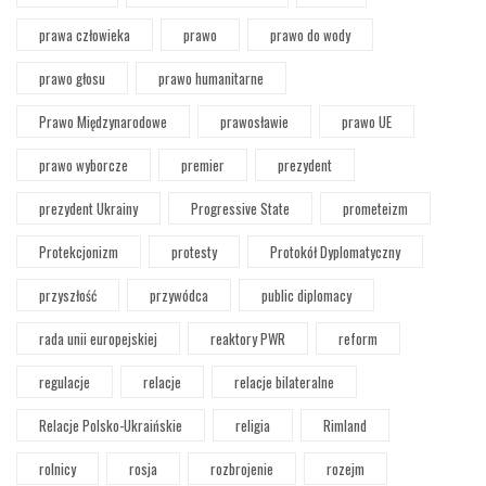
prawa człowieka
prawo
prawo do wody
prawo głosu
prawo humanitarne
Prawo Międzynarodowe
prawosławie
prawo UE
prawo wyborcze
premier
prezydent
prezydent Ukrainy
Progressive State
prometeizm
Protekcjonizm
protesty
Protokół Dyplomatyczny
przyszłość
przywódca
public diplomacy
rada unii europejskiej
reaktory PWR
reform
regulacje
relacje
relacje bilateralne
Relacje Polsko-Ukraińskie
religia
Rimland
rolnicy
rosja
rozbrojenie
rozejm