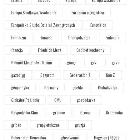
Europa Środkowo-Wschodnia
European integration
Europejska Służba Działań Zewnętrznych
Eurovision
Feminizm
finanse
finansjalizacja
Finlandia
francja
Friedrich Merz
Gabinet kuchenny
Gabinet Ministrów Ukraini
gangi
gaz
gaza
gazociąg
Gazprom
Generación Z
Gen Z
geopolityka
Germany
giełda
Globalizacja
Globalne Południe
GMU
gospodarka
Gospodarka Chin
granice
Grecja
Grenlandia
gripen
grupy etniczne
gruzja
Gubernator Generalna
głosowanie
Hagyeon (학연)