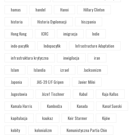
hamas
handel
Hanoi
Hillary Clinton
historia
Historia Dyplomacji
hiszpania
Hong Kong
ICRC
imigracja
Indie
indo-pacyfik
Indopacyfik
Infrastructure Adaptation
infrastruktura krytyczna
inwigilacja
iran
Islam
Islandia
izrael
Jacksonizm
Japonia
JAS-39 E/F Gripen
Javier Milei
Jugosławia
Józef Tischner
Kabul
Kaja Kallas
Kamala Harris
Kambodża
Kanada
Kanał Sueski
kapitulacja
kaukaz
Keir Starmer
Kijów
kobity
kolonializm
Komunistyczna Partia Chin