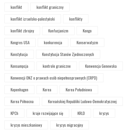
konflikt
konflikt graniczny
konflikt izraelsko-palestyński
konflikty
konflikt zbrojny
Konfucjanizm
Kongo
Kongres USA
konkurencja
Konserwatyzm
Konstytucja
Konstytucja Stanów Zjednoczonych
Konsumpcja
kontrole graniczne
Konwencja Genewska
Konwencji ONZ o prawach osób niepełnosprawnych (CRPD)
Kopenhagen
Korea
Korea Południowa
Korea Północna
Koreańskiej Republiki Ludowo-Demokratycznej
KPCh
kraje rozwijające się
KRLD
kryzys
kryzys mieszkaniowy
kryzys migracyjny