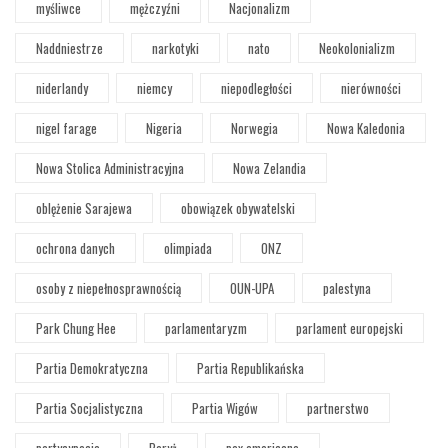
myśliwce
mężczyźni
Nacjonalizm
Naddniestrze
narkotyki
nato
Neokolonializm
niderlandy
niemcy
niepodległości
nierówności
nigel farage
Nigeria
Norwegia
Nowa Kaledonia
Nowa Stolica Administracyjna
Nowa Zelandia
oblężenie Sarajewa
obowiązek obywatelski
ochrona danych
olimpiada
ONZ
osoby z niepełnosprawnością
OUN-UPA
palestyna
Park Chung Hee
parlamentaryzm
parlament europejski
Partia Demokratyczna
Partia Republikańska
Partia Socjalistyczna
Partia Wigów
partnerstwo
partycypacja
Paryż
pax americana