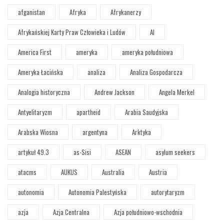
afganistan
Afryka
Afrykanerzy
Afrykańskiej Karty Praw Człowieka i Ludów
AI
America First
ameryka
ameryka południowa
Ameryka Łacińska
analiza
Analiza Gospodarcza
Analogia historyczna
Andrew Jackson
Angela Merkel
Antyelitaryzm
apartheid
Arabia Saudyjska
Arabska Wiosna
argentyna
Arktyka
artykuł 49.3
as-Sisi
ASEAN
asylum seekers
atacms
AUKUS
Australia
Austria
autonomia
Autonomia Palestyńska
autorytaryzm
azja
Azja Centralna
Azja południowo-wschodnia