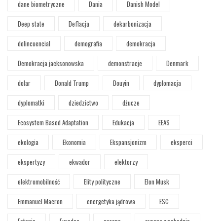
dane biometryczne
Dania
Danish Model
Deep state
Deflacja
dekarbonizacja
delincuencial
demografia
demokracja
Demokracja jacksonowska
demonstracje
Denmark
dolar
Donald Trump
Douyin
dyplomacja
dyplomatki
dziedzictwo
dżucze
Ecosystem Based Adaptation
Edukacja
EEAS
ekologia
Ekonomia
Ekspansjonizm
eksperci
ekspertyzy
ekwador
elektorzy
elektromobilność
Elity polityczne
Elon Musk
Emmanuel Macron
energetyka jądrowa
ESC
Estonia
Eurodac
europa
europa wschodnia