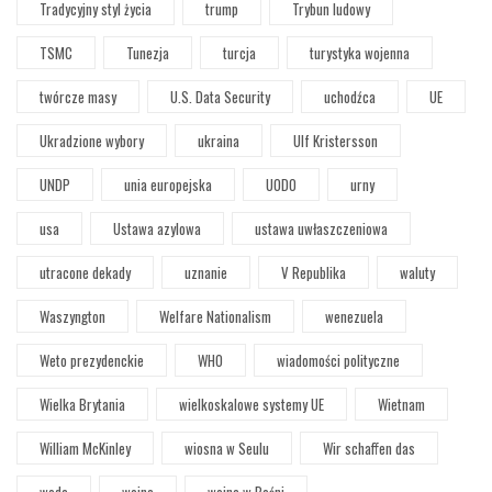
Tradycyjny styl życia
trump
Trybun ludowy
TSMC
Tunezja
turcja
turystyka wojenna
twórcze masy
U.S. Data Security
uchodźca
UE
Ukradzione wybory
ukraina
Ulf Kristersson
UNDP
unia europejska
UODO
urny
usa
Ustawa azylowa
ustawa uwłaszczeniowa
utracone dekady
uznanie
V Republika
waluty
Waszyngton
Welfare Nationalism
wenezuela
Weto prezydenckie
WHO
wiadomości polityczne
Wielka Brytania
wielkoskalowe systemy UE
Wietnam
William McKinley
wiosna w Seulu
Wir schaffen das
woda
wojna
wojna w Bośni