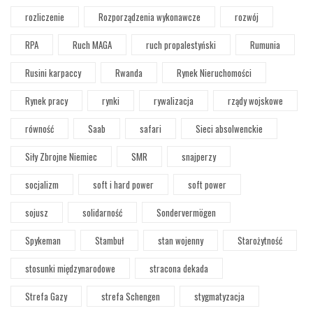
rozliczenie
Rozporządzenia wykonawcze
rozwój
RPA
Ruch MAGA
ruch propalestyński
Rumunia
Rusini karpaccy
Rwanda
Rynek Nieruchomości
Rynek pracy
rynki
rywalizacja
rządy wojskowe
równość
Saab
safari
Sieci absolwenckie
Siły Zbrojne Niemiec
SMR
snajperzy
socjalizm
soft i hard power
soft power
sojusz
solidarność
Sondervermögen
Spykeman
Stambuł
stan wojenny
Starożytność
stosunki międzynarodowe
stracona dekada
Strefa Gazy
strefa Schengen
stygmatyzacja