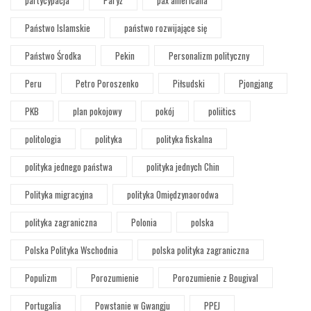
Państwo Islamskie
państwo rozwijające się
Państwo Środka
Pekin
Personalizm polityczny
Peru
Petro Poroszenko
Piłsudski
Pjongjang
PKB
plan pokojowy
pokój
poliitics
politologia
polityka
polityka fiskalna
polityka jednego państwa
polityka jednych Chin
Polityka migracyjna
polityka Omiędzynaorodwa
polityka zagraniczna
Polonia
polska
Polska Polityka Wschodnia
polska polityka zagraniczna
Populizm
Porozumienie
Porozumienie z Bougival
Portugalia
Powstanie w Gwangju
PPEJ