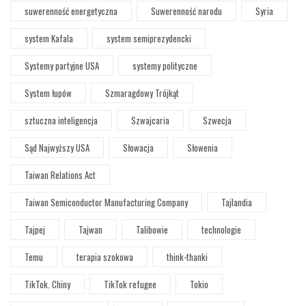
suwerenność energetyczna
Suwerenność narodu
Syria
system Kafala
system semiprezydencki
Systemy partyjne USA
systemy polityczne
System łupów
Szmaragdowy Trójkąt
sztuczna inteligencja
Szwajcaria
Szwecja
Sąd Najwyższy USA
Słowacja
Słowenia
Taiwan Relations Act
Taiwan Semiconductor Manufacturing Company
Tajlandia
Tajpej
Tajwan
Talibowie
technologie
Temu
terapia szokowa
think-thanki
TikTok. Chiny
TikTok refugee
Tokio