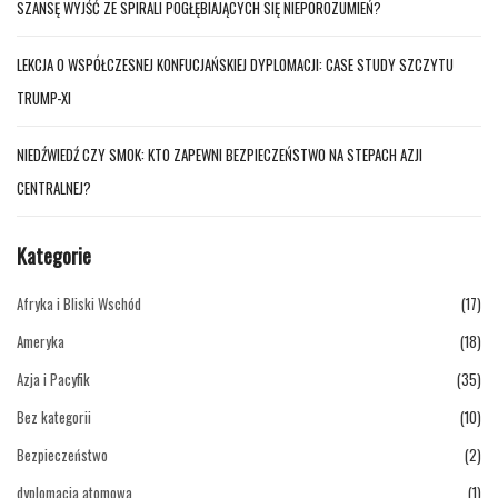
SZANSĘ WYJŚĆ ZE SPIRALI POGŁĘBIAJĄCYCH SIĘ NIEPOROZUMIEŃ?
LEKCJA O WSPÓŁCZESNEJ KONFUCJAŃSKIEJ DYPLOMACJI: CASE STUDY SZCZYTU
TRUMP-XI
NIEDŹWIEDŹ CZY SMOK: KTO ZAPEWNI BEZPIECZEŃSTWO NA STEPACH AZJI
CENTRALNEJ?
Kategorie
Afryka i Bliski Wschód
(17)
Ameryka
(18)
Azja i Pacyfik
(35)
Bez kategorii
(10)
Bezpieczeństwo
(2)
dyplomacja atomowa
(1)