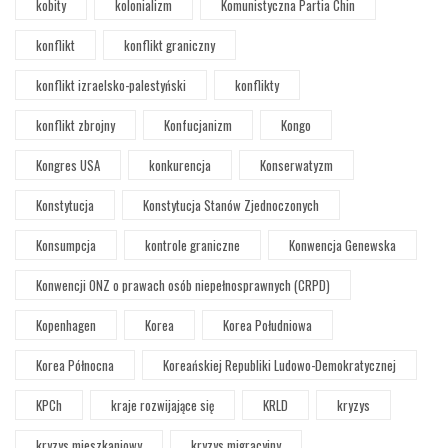
kobity
kolonializm
Komunistyczna Partia Chin
konflikt
konflikt graniczny
konflikt izraelsko-palestyński
konflikty
konflikt zbrojny
Konfucjanizm
Kongo
Kongres USA
konkurencja
Konserwatyzm
Konstytucja
Konstytucja Stanów Zjednoczonych
Konsumpcja
kontrole graniczne
Konwencja Genewska
Konwencji ONZ o prawach osób niepełnosprawnych (CRPD)
Kopenhagen
Korea
Korea Południowa
Korea Północna
Koreańskiej Republiki Ludowo-Demokratycznej
KPCh
kraje rozwijające się
KRLD
kryzys
kryzys mieszkaniowy
kryzys migracyjny