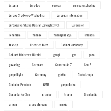
Estonia
Eurodac
europa
europa wschodnia
Europa Środkowo-Wschodnia
European integration
Europejska Służba Działań Zewnętrznych
Eurovision
Feminizm
finanse
finansjalizacja
Finlandia
francja
Friedrich Merz
Gabinet kuchenny
Gabinet Ministrów Ukraini
gangi
gaz
gaza
gazociąg
Gazprom
Generación Z
Gen Z
geopolityka
Germany
giełda
Globalizacja
Globalne Południe
GMU
gospodarka
Gospodarka Chin
granice
Grecja
Grenlandia
gripen
grupy etniczne
gruzja