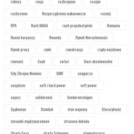
rolnicy
rosja
rozbrojenie
rozejm
rozliczenie
Rozporządzenia wykonawcze
rozwój
RPA
Ruch MAGA
ruch propalestyński
Rumunia
Rusini karpaccy
Rwanda
Rynek Nieruchomości
Rynek pracy
rynki
rywalizacja
rządy wojskowe
równość
Saab
safari
Sieci absolwenckie
Siły Zbrojne Niemiec
SMR
snajperzy
socjalizm
soft i hard power
soft power
sojusz
solidarność
Sondervermögen
Spykeman
Stambuł
stan wojenny
Starożytność
stosunki międzynarodowe
stracona dekada
Strefa Gazy
strefa Schengen
stygmatyzacja