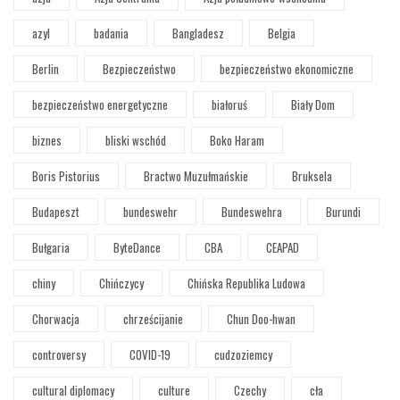
azyl
badania
Bangladesz
Belgia
Berlin
Bezpieczeństwo
bezpieczeństwo ekonomiczne
bezpieczeństwo energetyczne
białoruś
Biały Dom
biznes
bliski wschód
Boko Haram
Boris Pistorius
Bractwo Muzułmańskie
Bruksela
Budapeszt
bundeswehr
Bundeswehra
Burundi
Bułgaria
ByteDance
CBA
CEAPAD
chiny
Chińczycy
Chińska Republika Ludowa
Chorwacja
chrześcijanie
Chun Doo-hwan
controversy
COVID-19
cudzoziemcy
cultural diplomacy
culture
Czechy
cła