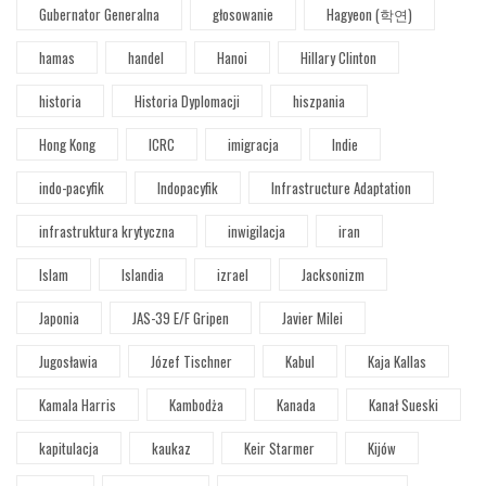
Gubernator Generalna
głosowanie
Hagyeon (학연)
hamas
handel
Hanoi
Hillary Clinton
historia
Historia Dyplomacji
hiszpania
Hong Kong
ICRC
imigracja
Indie
indo-pacyfik
Indopacyfik
Infrastructure Adaptation
infrastruktura krytyczna
inwigilacja
iran
Islam
Islandia
izrael
Jacksonizm
Japonia
JAS-39 E/F Gripen
Javier Milei
Jugosławia
Józef Tischner
Kabul
Kaja Kallas
Kamala Harris
Kambodża
Kanada
Kanał Sueski
kapitulacja
kaukaz
Keir Starmer
Kijów