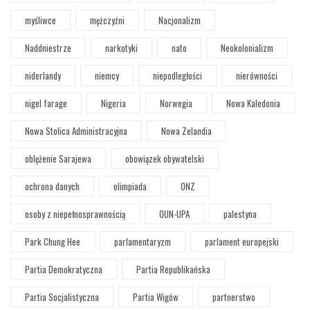
myśliwce
mężczyźni
Nacjonalizm
Naddniestrze
narkotyki
nato
Neokolonializm
niderlandy
niemcy
niepodległości
nierówności
nigel farage
Nigeria
Norwegia
Nowa Kaledonia
Nowa Stolica Administracyjna
Nowa Zelandia
oblężenie Sarajewa
obowiązek obywatelski
ochrona danych
olimpiada
ONZ
osoby z niepełnosprawnością
OUN-UPA
palestyna
Park Chung Hee
parlamentaryzm
parlament europejski
Partia Demokratyczna
Partia Republikańska
Partia Socjalistyczna
Partia Wigów
partnerstwo