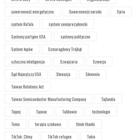
suwerenność energetyczna
Suwerenność narodu
Syria
system Kafala
system semiprezydencki
Systemy partyjne USA
systemy polityczne
System łupów
Szmaragdowy Trójkąt
sztuczna inteligencja
Szwajcaria
Szwecja
Sąd Najwyższy USA
Słowacja
Słowenia
Taiwan Relations Act
Taiwan Semiconductor Manufacturing Company
Tajlandia
Tajpej
Tajwan
Talibowie
technologie
Temu
terapia szokowa
think-thanki
TikTok. Chiny
TikTok refugee
Tokio