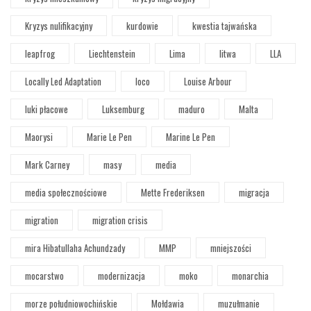
Kryzys nulifikacyjny
kurdowie
kwestia tajwańska
leapfrog
Liechtenstein
Lima
litwa
LLA
Locally Led Adaptation
loco
Louise Arbour
luki płacowe
Luksemburg
maduro
Malta
Maorysi
Marie Le Pen
Marine Le Pen
Mark Carney
masy
media
media społecznościowe
Mette Frederiksen
migracja
migration
migration crisis
mira Hibatullaha Achundzady
MMP
mniejszości
mocarstwo
modernizacja
moko
monarchia
morze południowochińskie
Mołdawia
muzułmanie