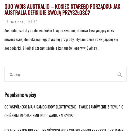
QUO VADIS AUSTRALIO – KONIEC STAREGO PORZĄDKU: JAK
AUSTRALIA DEFINIUJE SWOJĄ PRZYSZŁOŚĆ?
18 marca, 2025
Australia, szósty co do wielkości kraj na świecie, stanowi fascynujący miks
nowoczesnej demokracji, egzotycznej przyrody i dynamicznie rozwijającej się
gospodarki. Z jednej strony, słynie z kangurów, opery w Sydney...
Popularne wpisy
CO WSPÓLNEGO MAJĄ SAMOCHODY ELEKTRYCZNE I TWOJE ZAMÓWIENIE Z TEMU? O
CHIŃSKIM MECHANIZMIE BUDOWANIA ZALEŻNOŚCI
O STOSUNKACH POLSKO-UKRAIŃSKICH W CZASIE KOLEJNEGO KRYZYSU. CZY MAMY