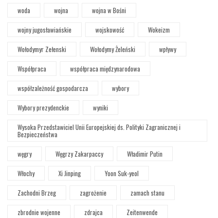
woda
wojna
wojna w Bośni
wojny jugosławiańskie
wojskowość
Wokeizm
Wołodymyr Zełenski
Wołodymy Żeleński
wpływy
Współpraca
współpraca międzynarodowa
współzależność gospodarcza
wybory
Wybory prezydenckie
wyniki
Wysoka Przedstawiciel Unii Europejskiej ds. Polityki Zagranicznej i
Bezpieczeństwa
węgry
Węgrzy Zakarpaccy
Władimir Putin
Włochy
Xi Jinping
Yoon Suk-yeol
Zachodni Brzeg
zagrożenie
zamach stanu
zbrodnie wojenne
zdrajca
Zeitenwende