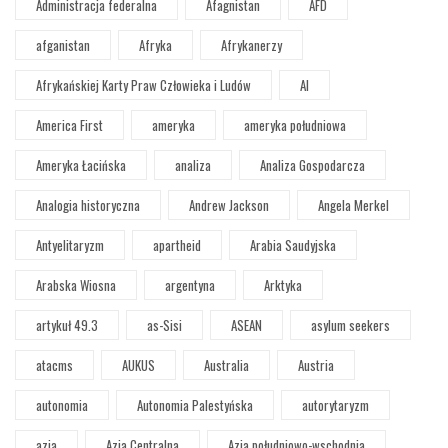
Administracja federalna
Afagnistan
AFD
afganistan
Afryka
Afrykanerzy
Afrykańskiej Karty Praw Człowieka i Ludów
AI
America First
ameryka
ameryka południowa
Ameryka Łacińska
analiza
Analiza Gospodarcza
Analogia historyczna
Andrew Jackson
Angela Merkel
Antyelitaryzm
apartheid
Arabia Saudyjska
Arabska Wiosna
argentyna
Arktyka
artykuł 49.3
as-Sisi
ASEAN
asylum seekers
atacms
AUKUS
Australia
Austria
autonomia
Autonomia Palestyńska
autorytaryzm
azja
Azja Centralna
Azja południowo-wschodnia