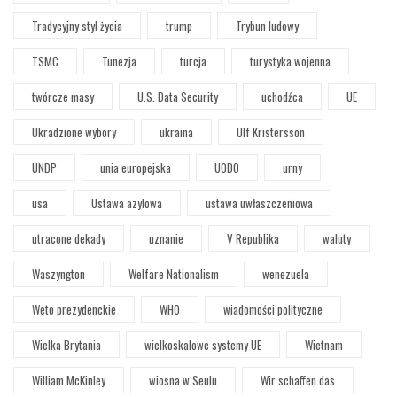
Tradycyjny styl życia
trump
Trybun ludowy
TSMC
Tunezja
turcja
turystyka wojenna
twórcze masy
U.S. Data Security
uchodźca
UE
Ukradzione wybory
ukraina
Ulf Kristersson
UNDP
unia europejska
UODO
urny
usa
Ustawa azylowa
ustawa uwłaszczeniowa
utracone dekady
uznanie
V Republika
waluty
Waszyngton
Welfare Nationalism
wenezuela
Weto prezydenckie
WHO
wiadomości polityczne
Wielka Brytania
wielkoskalowe systemy UE
Wietnam
William McKinley
wiosna w Seulu
Wir schaffen das