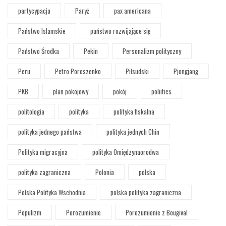
partycypacja
Paryż
pax americana
Państwo Islamskie
państwo rozwijające się
Państwo Środka
Pekin
Personalizm polityczny
Peru
Petro Poroszenko
Piłsudski
Pjongjang
PKB
plan pokojowy
pokój
poliitics
politologia
polityka
polityka fiskalna
polityka jednego państwa
polityka jednych Chin
Polityka migracyjna
polityka Omiędzynaorodwa
polityka zagraniczna
Polonia
polska
Polska Polityka Wschodnia
polska polityka zagraniczna
Populizm
Porozumienie
Porozumienie z Bougival