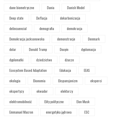
dane biometryczne
Dania
Danish Model
Deep state
Deflacja
dekarbonizacja
delincuencial
demografia
demokracja
Demokracja jacksonowska
demonstracje
Denmark
dolar
Donald Trump
Douyin
dyplomacja
dyplomatki
dziedzictwo
dżucze
Ecosystem Based Adaptation
Edukacja
EEAS
ekologia
Ekonomia
Ekspansjonizm
eksperci
ekspertyzy
ekwador
elektorzy
elektromobilność
Elity polityczne
Elon Musk
Emmanuel Macron
energetyka jądrowa
ESC