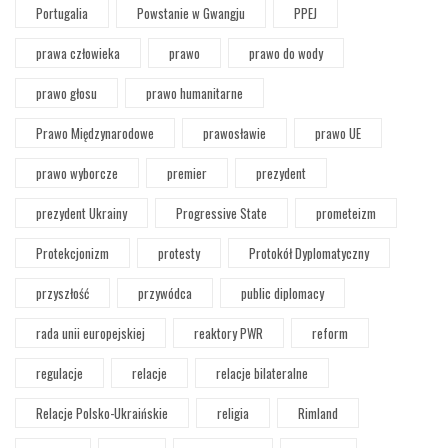
Portugalia
Powstanie w Gwangju
PPEJ
prawa człowieka
prawo
prawo do wody
prawo głosu
prawo humanitarne
Prawo Międzynarodowe
prawosławie
prawo UE
prawo wyborcze
premier
prezydent
prezydent Ukrainy
Progressive State
prometeizm
Protekcjonizm
protesty
Protokół Dyplomatyczny
przyszłość
przywódca
public diplomacy
rada unii europejskiej
reaktory PWR
reform
regulacje
relacje
relacje bilateralne
Relacje Polsko-Ukraińskie
religia
Rimland