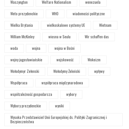
Waszyngton
Welfare Nationalism
wenezuela
Weto prezydenckie
WHO
wiadomości polityczne
Wielka Brytania
wielkoskalowe systemy UE
Wietnam
William McKinley
wiosna w Seulu
Wir schaffen das
woda
wojna
wojna w Bośni
wojny jugosławiańskie
wojskowość
Wokeizm
Wołodymyr Zełenski
Wołodymy Żeleński
wpływy
Współpraca
współpraca międzynarodowa
współzależność gospodarcza
wybory
Wybory prezydenckie
wyniki
Wysoka Przedstawiciel Unii Europejskiej ds. Polityki Zagranicznej i
Bezpieczeństwa