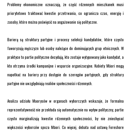
Problemy ekonomiczne oznaczają, że część rdzennych mieszkanek musi
priorytetowo traktować kwestie przetrwania, co ogranicza czas, energię i
zasoby, które można poświęcić na angażowanie się polityczne.
Barierą są struktury partyjne i procesy selekcji kandydatów, które często
faworyzują mężczyzn lub osoby należące do dominujących grup etnicznych. W
praktyce to partie polityczne decydują, kto zostaje wytypowany jako kandydat, a
kto otrzyma środki kampanijne i wsparcie organizacyjne. Kobiety Māori mogą
napotkać na bariery przy dostępie do szeregów partyjnych, gdy struktury
partyjne nie uwzględniają realiów społeczności rdzennych.
Analiza udziału Maorysów w organach wyborczych wskazuje, że formalna
reprezentatywność nie przekłada się automatycznie na wpływ polityczny, partie
często marginalizują kwestie rdzennych społeczności, by nie zniechęcać
większości wyborców spoza Māori. Co więcej, debata nad ustawą Foreshore