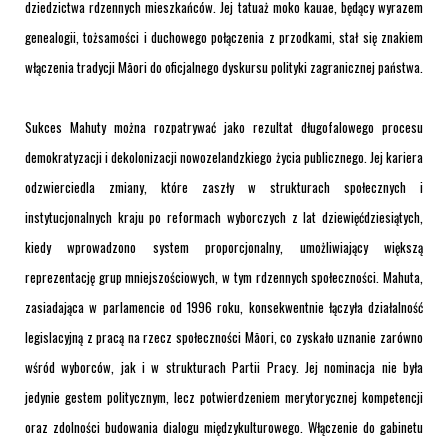
dziedzictwa rdzennych mieszkańców. Jej tatuaż moko kauae, będący wyrazem
genealogii, tożsamości i duchowego połączenia z przodkami, stał się znakiem
włączenia tradycji Māori do oficjalnego dyskursu polityki zagranicznej państwa.
Sukces Mahuty można rozpatrywać jako rezultat długofalowego procesu
demokratyzacji i dekolonizacji nowozelandzkiego życia publicznego. Jej kariera
odzwierciedla zmiany, które zaszły w strukturach społecznych i
instytucjonalnych kraju po reformach wyborczych z lat dziewięćdziesiątych,
kiedy wprowadzono system proporcjonalny, umożliwiający większą
reprezentację grup mniejszościowych, w tym rdzennych społeczności. Mahuta,
zasiadająca w parlamencie od 1996 roku, konsekwentnie łączyła działalność
legislacyjną z pracą na rzecz społeczności Māori, co zyskało uznanie zarówno
wśród wyborców, jak i w strukturach Partii Pracy. Jej nominacja nie była
jedynie gestem politycznym, lecz potwierdzeniem merytorycznej kompetencji
oraz zdolności budowania dialogu międzykulturowego. Włączenie do gabinetu