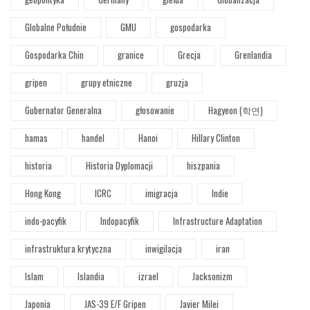
Globalne Południe
GMU
gospodarka
Gospodarka Chin
granice
Grecja
Grenlandia
gripen
grupy etniczne
gruzja
Gubernator Generalna
głosowanie
Hagyeon (학연)
hamas
handel
Hanoi
Hillary Clinton
historia
Historia Dyplomacji
hiszpania
Hong Kong
ICRC
imigracja
Indie
indo-pacyfik
Indopacyfik
Infrastructure Adaptation
infrastruktura krytyczna
inwigilacja
iran
Islam
Islandia
izrael
Jacksonizm
Japonia
JAS-39 E/F Gripen
Javier Milei