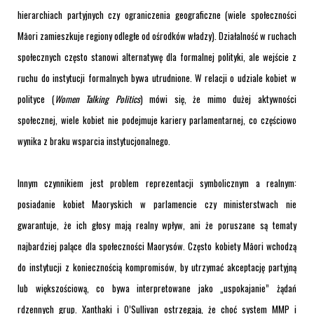
hierarchiach partyjnych czy ograniczenia geograficzne (wiele społeczności
Māori zamieszkuje regiony odległe od ośrodków władzy). Działalność w ruchach
społecznych często stanowi alternatywę dla formalnej polityki, ale wejście z
ruchu do instytucji formalnych bywa utrudnione. W relacji o udziale kobiet w
polityce (
Women Talking Politics
) mówi się, że mimo dużej aktywności
społecznej, wiele kobiet nie podejmuje kariery parlamentarnej, co częściowo
wynika z braku wsparcia instytucjonalnego
.
Innym czynnikiem jest problem reprezentacji symbolicznym a realnym:
posiadanie kobiet Maoryskich w parlamencie czy ministerstwach nie
gwarantuje, że ich głosy mają realny wpływ, ani że poruszane są tematy
najbardziej palące dla społeczności Maorysów. Często kobiety Māori wchodzą
do instytucji z koniecznością kompromisów, by utrzymać akceptację partyjną
lub większościową, co bywa interpretowane jako „uspokajanie” żądań
rdzennych grup. Xanthaki i O’Sullivan ostrzegają, że choć system MMP i