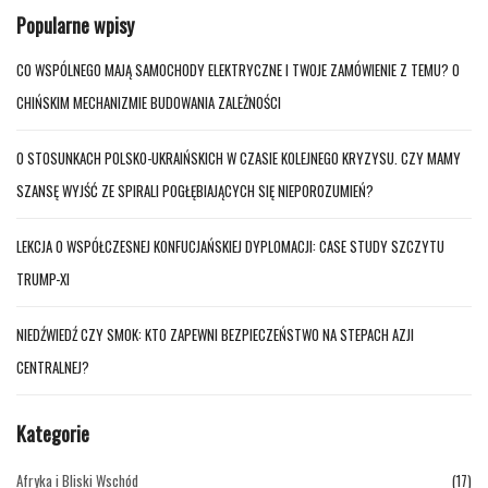
Popularne wpisy
CO WSPÓLNEGO MAJĄ SAMOCHODY ELEKTRYCZNE I TWOJE ZAMÓWIENIE Z TEMU? O
CHIŃSKIM MECHANIZMIE BUDOWANIA ZALEŻNOŚCI
O STOSUNKACH POLSKO-UKRAIŃSKICH W CZASIE KOLEJNEGO KRYZYSU. CZY MAMY
SZANSĘ WYJŚĆ ZE SPIRALI POGŁĘBIAJĄCYCH SIĘ NIEPOROZUMIEŃ?
LEKCJA O WSPÓŁCZESNEJ KONFUCJAŃSKIEJ DYPLOMACJI: CASE STUDY SZCZYTU
TRUMP-XI
NIEDŹWIEDŹ CZY SMOK: KTO ZAPEWNI BEZPIECZEŃSTWO NA STEPACH AZJI
CENTRALNEJ?
Kategorie
Afryka i Bliski Wschód
(17)