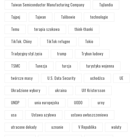
Taiwan Semiconductor Manufacturing Company
Tajlandia
Tajpej
Tajwan
Talibowie
technologie
Temu
terapia szokowa
think-thanki
TikTok. Chiny
TikTok refugee
Tokio
Tradycyjny styl życia
trump
Trybun ludowy
TSMC
Tunezja
turcja
turystyka wojenna
twórcze masy
U.S. Data Security
uchodźca
UE
Ukradzione wybory
ukraina
Ulf Kristersson
UNDP
unia europejska
UODO
urny
usa
Ustawa azylowa
ustawa uwłaszczeniowa
utracone dekady
uznanie
V Republika
waluty