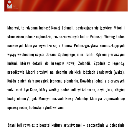
Maorysi, to rdzenna ludność Nowej Zelandii, posługująca się językiem Māori i
stanowiąca jedną z najbardziej rozpoznawalnych kultur Polinezji. Według badań
naukowych Maorysi wywodzą się z klanów Polinezyjczyków zamieszkujących
wyspy wschodniej części Oceanu Spokojnego, m.in. Tahiti. Byli oni pierwszymi
ludźmi, którzy dotarli do brzegów Nowej Zelandii. Zgodnie z legendą,
przodkowie Māori przybyli na siedmiu wielkich łodziach żaglowych (waka).
Każda z nich dała początek jednemu plemieniu. Dowódcą jednej z pierwszych
łodzi miał być Kupe, który według podań odkrył Aotearoa, czyli „kraj długiej
białej chmury”, jak Maorysi nazwali Nową Zelandię. Maorysi zajmowali się
uprawą roślin, hodowlą i rybołówstwem.
Znani byli również z bogatej kultury artystycznej – szczególnie w dziedzinie