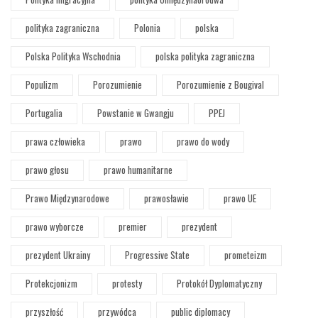
polityka zagraniczna
Polonia
polska
Polska Polityka Wschodnia
polska polityka zagraniczna
Populizm
Porozumienie
Porozumienie z Bougival
Portugalia
Powstanie w Gwangju
PPEJ
prawa człowieka
prawo
prawo do wody
prawo głosu
prawo humanitarne
Prawo Międzynarodowe
prawosławie
prawo UE
prawo wyborcze
premier
prezydent
prezydent Ukrainy
Progressive State
prometeizm
Protekcjonizm
protesty
Protokół Dyplomatyczny
przyszłość
przywódca
public diplomacy