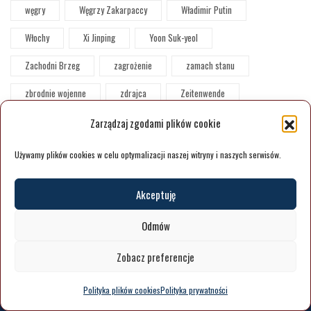
węgry
Węgrzy Zakarpaccy
Władimir Putin
Włochy
Xi Jinping
Yoon Suk-yeol
Zachodni Brzeg
zagrożenie
zamach stanu
zbrodnie wojenne
zdrajca
Zeitenwende
Zełeński
Zjednoczenie Narodowe
Zmiana
Zarządzaj zgodami plików cookie
zmiany klimatyczne
zmiany rządowe
Używamy plików cookies w celu optymalizacji naszej witryny i naszych serwisów.
zwyczaj międzynarodowy
zza granicy
Łotwa
Akceptuję
Łukaszankoi
Świat Wielobiegunowy
Odmów
Zobacz preferencje
Polityka plików cookies
Polityka prywatności