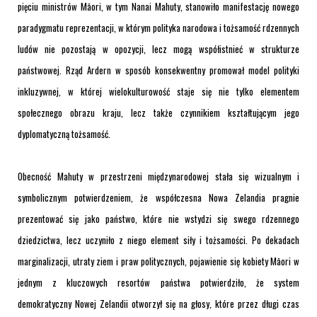
pięciu ministrów Māori, w tym Nanai Mahuty, stanowiło manifestację nowego
paradygmatu reprezentacji, w którym polityka narodowa i tożsamość rdzennych
ludów nie pozostają w opozycji, lecz mogą współistnieć w strukturze
państwowej. Rząd Ardern w sposób konsekwentny promował model polityki
inkluzywnej, w której wielokulturowość staje się nie tylko elementem
społecznego obrazu kraju, lecz także czynnikiem kształtującym jego
dyplomatyczną tożsamość.
Obecność Mahuty w przestrzeni międzynarodowej stała się wizualnym i
symbolicznym potwierdzeniem, że współczesna Nowa Zelandia pragnie
prezentować się jako państwo, które nie wstydzi się swego rdzennego
dziedzictwa, lecz uczyniło z niego element siły i tożsamości. Po dekadach
marginalizacji, utraty ziem i praw politycznych, pojawienie się kobiety Māori w
jednym z kluczowych resortów państwa potwierdziło, że system
demokratyczny Nowej Zelandii otworzył się na głosy, które przez długi czas