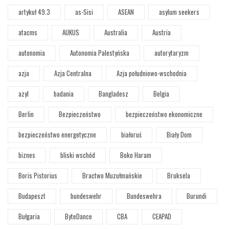
artykuł 49.3
as-Sisi
ASEAN
asylum seekers
atacms
AUKUS
Australia
Austria
autonomia
Autonomia Palestyńska
autorytaryzm
azja
Azja Centralna
Azja południowo-wschodnia
azyl
badania
Bangladesz
Belgia
Berlin
Bezpieczeństwo
bezpieczeństwo ekonomiczne
bezpieczeństwo energetyczne
białoruś
Biały Dom
biznes
bliski wschód
Boko Haram
Boris Pistorius
Bractwo Muzułmańskie
Bruksela
Budapeszt
bundeswehr
Bundeswehra
Burundi
Bułgaria
ByteDance
CBA
CEAPAD