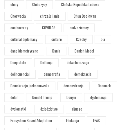
chiny
Chińczycy
Chińska Republika Ludowa
Chorwacja
chrześcijanie
Chun Doo-hwan
controversy
COVID-19
cudzoziemcy
cultural diplomacy
culture
Czechy
cła
dane biometryczne
Dania
Danish Model
Deep state
Deflacja
dekarbonizacja
delincuencial
demografia
demokracja
Demokracja jacksonowska
demonstracje
Denmark
dolar
Donald Trump
Douyin
dyplomacja
dyplomatki
dziedzictwo
dżucze
Ecosystem Based Adaptation
Edukacja
EEAS