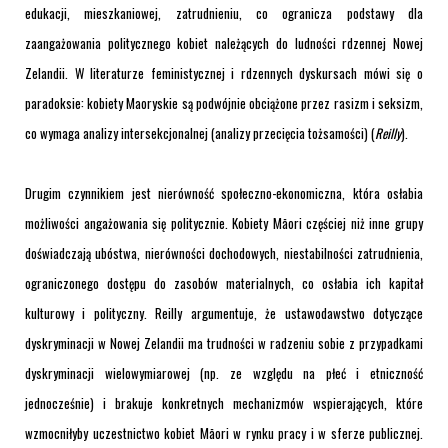
edukacji, mieszkaniowej, zatrudnieniu, co ogranicza podstawy dla
zaangażowania politycznego kobiet należących do ludności rdzennej Nowej
Zelandii. W literaturze feministycznej i rdzennych dyskursach mówi się o
paradoksie: kobiety Maoryskie są podwójnie obciążone przez rasizm i seksizm,
co wymaga analizy intersekcjonalnej (analizy przecięcia tożsamości) (
Reilly
).
Drugim czynnikiem jest nierówność społeczno-ekonomiczna, która osłabia
możliwości angażowania się politycznie. Kobiety Māori częściej niż inne grupy
doświadczają ubóstwa, nierówności dochodowych, niestabilności zatrudnienia,
ograniczonego dostępu do zasobów materialnych, co osłabia ich kapitał
kulturowy i polityczny. Reilly argumentuje, że ustawodawstwo dotyczące
dyskryminacji w Nowej Zelandii ma trudności w radzeniu sobie z przypadkami
dyskryminacji wielowymiarowej (np. ze względu na płeć i etniczność
jednocześnie) i brakuje konkretnych mechanizmów wspierających, które
wzmocniłyby uczestnictwo kobiet Māori w rynku pracy i w sferze publicznej.