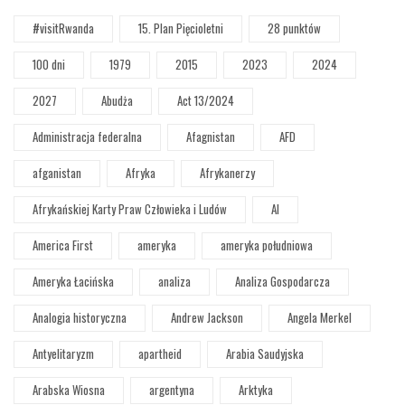
#visitRwanda
15. Plan Pięcioletni
28 punktów
100 dni
1979
2015
2023
2024
2027
Abudża
Act 13/2024
Administracja federalna
Afagnistan
AFD
afganistan
Afryka
Afrykanerzy
Afrykańskiej Karty Praw Człowieka i Ludów
AI
America First
ameryka
ameryka południowa
Ameryka Łacińska
analiza
Analiza Gospodarcza
Analogia historyczna
Andrew Jackson
Angela Merkel
Antyelitaryzm
apartheid
Arabia Saudyjska
Arabska Wiosna
argentyna
Arktyka