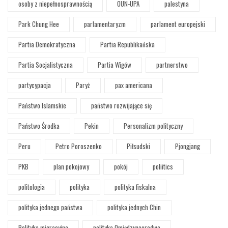
osoby z niepełnosprawnością
OUN-UPA
palestyna
Park Chung Hee
parlamentaryzm
parlament europejski
Partia Demokratyczna
Partia Republikańska
Partia Socjalistyczna
Partia Wigów
partnerstwo
partycypacja
Paryż
pax americana
Państwo Islamskie
państwo rozwijające się
Państwo Środka
Pekin
Personalizm polityczny
Peru
Petro Poroszenko
Piłsudski
Pjongjang
PKB
plan pokojowy
pokój
poliitics
politologia
polityka
polityka fiskalna
polityka jednego państwa
polityka jednych Chin
Polityka migracyjna
polityka Omiędzynaorodwa