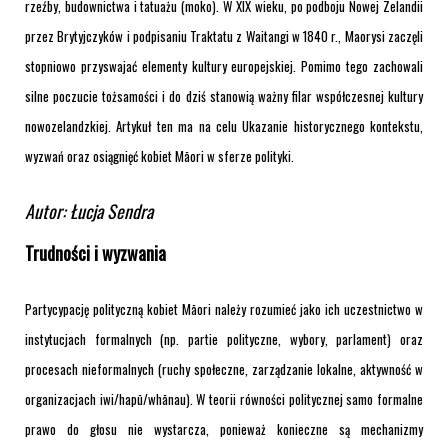
rzeźby, budownictwa i tatuażu (moko). W XIX wieku, po podboju Nowej Zelandii
przez Brytyjczyków i podpisaniu Traktatu z Waitangi w 1840 r., Maorysi zaczęli
stopniowo przyswajać elementy kultury europejskiej. Pomimo tego zachowali
silne poczucie tożsamości i do dziś stanowią ważny filar współczesnej kultury
nowozelandzkiej.
Artykuł ten ma na celu
Ukazanie historycznego kontekstu,
wyzwań oraz osiągnięć kobiet Māori w sferze polityki.
Autor: Łucja Sendra
Trudności i wyzwania
Partycypację polityczną kobiet Māori należy rozumieć jako ich uczestnictwo w
instytucjach formalnych (np. partie polityczne, wybory, parlament) oraz
procesach nieformalnych (ruchy społeczne, zarządzanie lokalne, aktywność w
organizacjach iwi/hapū/whānau). W teorii równości politycznej samo formalne
prawo do głosu nie wystarcza, ponieważ konieczne są mechanizmy