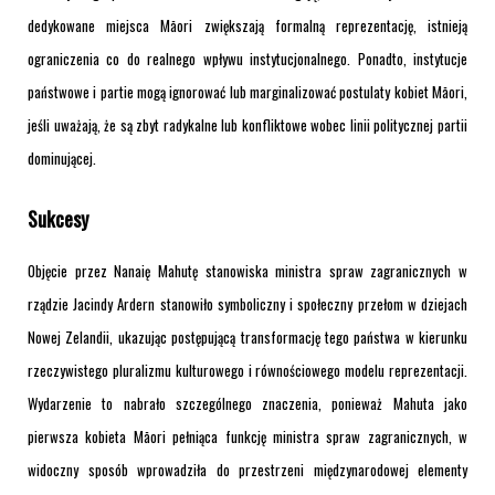
dedykowane miejsca Māori zwiększają formalną reprezentację, istnieją
ograniczenia co do realnego wpływu instytucjonalnego. Ponadto, instytucje
państwowe i partie mogą ignorować lub marginalizować postulaty kobiet Māori,
jeśli uważają, że są zbyt radykalne lub konfliktowe wobec linii politycznej partii
dominującej.
Sukcesy
Objęcie przez Nanaię Mahutę stanowiska ministra spraw zagranicznych w
rządzie Jacindy Ardern stanowiło symboliczny i społeczny przełom w dziejach
Nowej Zelandii, ukazując postępującą transformację tego państwa w kierunku
rzeczywistego pluralizmu kulturowego i równościowego modelu reprezentacji.
Wydarzenie to nabrało szczególnego znaczenia, ponieważ Mahuta jako
pierwsza kobieta Māori pełniąca funkcję ministra spraw zagranicznych, w
widoczny sposób wprowadziła do przestrzeni międzynarodowej elementy