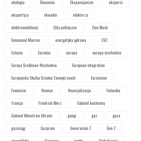
ekologia
Ekonomia
Ekspansjonizm
eksperci
ekspertyzy
ekwador
elektorzy
elektromobilność
Elity polityczne
Elon Musk
Emmanuel Macron
energetyka jądrowa
ESC
Estonia
Eurodac
europa
europa wschodnia
Europa Środkowo-Wschodnia
European integration
Europejska Służba Działań Zewnętrznych
Eurovision
Feminizm
finanse
finansjalizacja
Finlandia
francja
Friedrich Merz
Gabinet kuchenny
Gabinet Ministrów Ukraini
gangi
gaz
gaza
gazociąg
Gazprom
Generación Z
Gen Z
geopolityka
Germany
giełda
Globalizacja