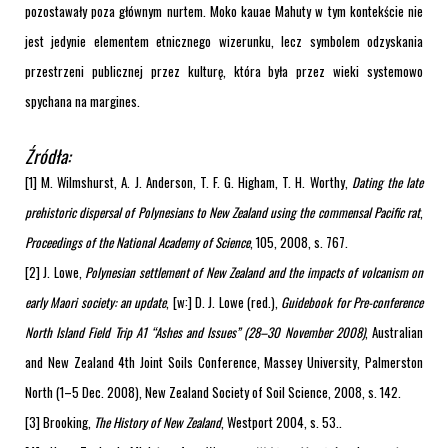
pozostawały poza głównym nurtem. Moko kauae Mahuty w tym kontekście nie
jest jedynie elementem etnicznego wizerunku, lecz symbolem odzyskania
przestrzeni publicznej przez kulturę, która była przez wieki systemowo
spychana na margines.
Źródła:
[1] M. Wilmshurst, A. J. Anderson, T. F. G. Higham, T. H. Worthy,
Dating the late
prehistoric dispersal of Polynesians to New Zealand using the commensal Pacific rat
,
Proceedings of the National Academy of Science
, 105, 2008, s. 767.
[2] J. Lowe,
Polynesian settlement of New Zealand and the impacts of volcanism on
early Maori society: an update
, [w:] D. J. Lowe (red.),
Guidebook for Pre-conference
North Island Field Trip A1 “Ashes and Issues” (28–30 November 2008)
, Australian
and New Zealand 4th Joint Soils Conference, Massey University, Palmerston
North (1–5 Dec. 2008), New Zealand Society of Soil Science, 2008, s. 142.
[3] Brooking,
The History of New Zealand
, Westport 2004, s. 53..