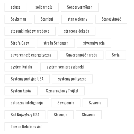
sojusz
solidarność
Sondervermögen
Spykeman
Stambuł
stan wojenny
Starożytność
stosunki międzynarodowe
stracona dekada
Strefa Gazy
strefa Schengen
stygmatyzacja
suwerenność energetyczna
Suwerenność narodu
Syria
system Kafala
system semiprezydencki
Systemy partyjne USA
systemy polityczne
System łupów
Szmaragdowy Trójkąt
sztuczna inteligencja
Szwajcaria
Szwecja
Sąd Najwyższy USA
Słowacja
Słowenia
Taiwan Relations Act