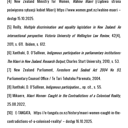
[4] New Zealand Ministry for Women,
Wāhine Māori
(rządowa strona
poświęcona sytuacji kobiet Māori) https://www.women.govt.nz/wahine-maori –
dostęp 15.10.2025.
[5] Reilly,
Multiple discrimination and equality legislation in New Zealand: An
intersectional perspective.
Victoria University of Wellington Law Review
, 42(4),
2011, s. 611. Ibidem, s. 612.
[6] Xanthaki, D. O’Sullivan,
Indigenous participation in parliamentary institutions:
The Māori in New Zealand.
Research Output,
Charles Sturt University, 2010, s. 53.
[7] New Zealand Parliament,
Foreshore and Seabed Act 2004 No 93,
Parliamentary Counsel Office / Te Tari Tohutohu Pāremata, 2004.
[8] Xanthaki, D. O’Sullivan,
Indigenous participation…
, op. cit., s. 55.
[9] Mikaere,
Māori Women: Caught in the Contradictions of a Colonised Reality
,
25.08.2022,
[10] E-TANGATA, https://e-tangata.co.nz/history/maori-women-caught-in-the-
contradictions-of-a-colonised-reality/ – dostęp 16.10.2025.