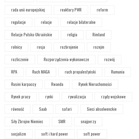
rada unii europejskiej
reaktory PWR
reform
regulacje
relacje
relacje bilateralne
Relacje Polsko-Ukraińskie
religia
Rimland
rolnicy
rosja
rozbrojenie
rozejm
rozliczenie
Rozporządzenia wykonawcze
rozwój
RPA
Ruch MAGA
ruch propalestyński
Rumunia
Rusini karpaccy
Rwanda
Rynek Nieruchomości
Rynek pracy
rynki
rywalizacja
rządy wojskowe
równość
Saab
safari
Sieci absolwenckie
Siły Zbrojne Niemiec
SMR
snajperzy
socjalizm
soft i hard power
soft power