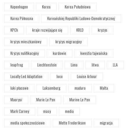
Kopenhagen
Korea
Korea Południowa
Korea Północna
Koreańskiej Republiki Ludowo-Demokratycznej
KPCh
kraje rozwijające się
KRLD
kryzys
kryzys mieszkaniowy
kryzys migracyjny
Kryzys nulifikacyjny
kurdowie
kwestia tajwańska
leapfrog
Liechtenstein
Lima
litwa
LLA
Locally Led Adaptation
loco
Louise Arbour
luki płacowe
Luksemburg
maduro
Malta
Maorysi
Marie Le Pen
Marine Le Pen
Mark Carney
masy
media
media społecznościowe
Mette Frederiksen
migracja