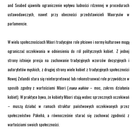
and Seabed ujawniła ograniczenie wpływu ludności rdzennej w procedurach
ustawodawczych, nawet przy obecności przedstawicieli Maorysów w
parlamencie.
W wielu społecznościach Māori tradycyjne role płciowe i normy kulturowe mogą
ograniczać oczekiwania w odniesieniu do ról politycznych kobiet. Z jednej
strony istnieje presja na zachowanie tradycyjnych wzorców decyzyjnych i
autorytetów męskich, z drugiej strony wiele kobiet z tradycyjnych społeczności
Nowej Zelandii stara się reinterpretować lub rekonstruować role przywódcze w
sposób zgodny z wartościami Māori (
mana wahine
– moc, zakres działania
kobiet). W praktyce bywa, że kobiety Māori stają wobec sprzecznych oczekiwań
– muszą działać w ramach struktur państwowych oczekiwanych przez
społeczeństwo Pākehā, a równocześnie starać się zachować zgodność z
wartościami swoich społeczności.