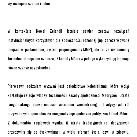
wyrównujące szanse realne.
W kontekście Nowej Zelandii istnieje pewien zestaw rozwiązań
instytucjonalnych korzystnych dla społeczności rdzennej (np. zarezerwowane
miejsca w parlamencie, system proporcjonalny MMP), ale to, że instrumenty
formalne istnieją, nie oznacza, iż kobiety Māori w pełni je wykorzystują lub mają
równe szanse uczestnictwa.
Pierwszym rodzajem wyzwań jest dziedzictwo kolonializmu, które wciąż
kształtuje relacje władzy, tożsamość i zasoby społeczności Maorysów. Utrata
rangatiratanga (suwerenności, autonomii wewnętrznej) i tradycyjnych ról
przywódczych spowodowała marginalizację społeczno-polityczną kobiet Māori.
Z dokumentów rządowych wynika, iż utrata tradycyjnych ról decyzyjnych
przyczyniła się do dyskryminacji w wielu sferach życia, czyli w zdrowiu,