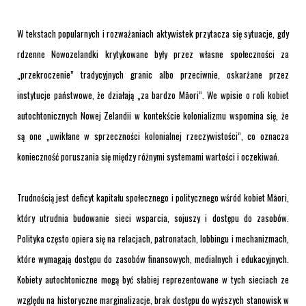
W tekstach popularnych i rozważaniach aktywistek przytacza się sytuacje, gdy
rdzenne Nowozelandki krytykowane były przez własne społeczności za
„przekroczenie” tradycyjnych granic albo przeciwnie, oskarżane przez
instytucje państwowe, że działają „za bardzo Māori”. We wpisie o roli kobiet
autochtonicznych Nowej Zelandii w kontekście kolonializmu wspomina się, że
są one „uwikłane w sprzeczności kolonialnej rzeczywistości”, co oznacza
konieczność poruszania się między różnymi systemami wartości i oczekiwań
.
Trudnością jest deficyt kapitału społecznego i politycznego wśród kobiet Māori,
który utrudnia budowanie sieci wsparcia, sojuszy i dostępu do zasobów.
Polityka często opiera się na relacjach, patronatach, lobbingu i mechanizmach,
które wymagają dostępu do zasobów finansowych, medialnych i edukacyjnych.
Kobiety autochtoniczne mogą być słabiej reprezentowane w tych sieciach ze
względu na historyczne marginalizacje, brak dostępu do wyższych stanowisk w