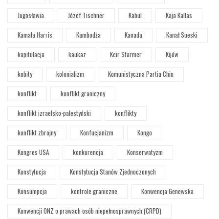
Jugosławia
Józef Tischner
Kabul
Kaja Kallas
Kamala Harris
Kambodża
Kanada
Kanał Sueski
kapitulacja
kaukaz
Keir Starmer
Kijów
kobity
kolonializm
Komunistyczna Partia Chin
konflikt
konflikt graniczny
konflikt izraelsko-palestyński
konflikty
konflikt zbrojny
Konfucjanizm
Kongo
Kongres USA
konkurencja
Konserwatyzm
Konstytucja
Konstytucja Stanów Zjednoczonych
Konsumpcja
kontrole graniczne
Konwencja Genewska
Konwencji ONZ o prawach osób niepełnosprawnych (CRPD)