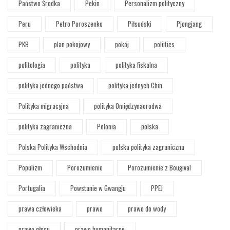
Państwo Środka
Pekin
Personalizm polityczny
Peru
Petro Poroszenko
Piłsudski
Pjongjang
PKB
plan pokojowy
pokój
poliitics
politologia
polityka
polityka fiskalna
polityka jednego państwa
polityka jednych Chin
Polityka migracyjna
polityka Omiędzynaorodwa
polityka zagraniczna
Polonia
polska
Polska Polityka Wschodnia
polska polityka zagraniczna
Populizm
Porozumienie
Porozumienie z Bougival
Portugalia
Powstanie w Gwangju
PPEJ
prawa człowieka
prawo
prawo do wody
prawo głosu
prawo humanitarne