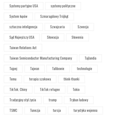
Systemy partyjne USA
systemy polityczne
System łupów
Szmaragdowy Trójkąt
sztuczna inteligencja
Szwajcaria
Szwecja
Sąd Najwyższy USA
Słowacja
Słowenia
Taiwan Relations Act
Taiwan Semiconductor Manufacturing Company
Tajlandia
Tajpej
Tajwan
Talibowie
technologie
Temu
terapia szokowa
think-thanki
TikTok. Chiny
TikTok refugee
Tokio
Tradycyjny styl życia
trump
Trybun ludowy
TSMC
Tunezja
turcja
turystyka wojenna