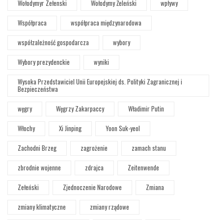
Wołodymyr Zełenski
Wołodymy Żeleński
wpływy
Współpraca
współpraca międzynarodowa
współzależność gospodarcza
wybory
Wybory prezydenckie
wyniki
Wysoka Przedstawiciel Unii Europejskiej ds. Polityki Zagranicznej i
Bezpieczeństwa
węgry
Węgrzy Zakarpaccy
Władimir Putin
Włochy
Xi Jinping
Yoon Suk-yeol
Zachodni Brzeg
zagrożenie
zamach stanu
zbrodnie wojenne
zdrajca
Zeitenwende
Zełeński
Zjednoczenie Narodowe
Zmiana
zmiany klimatyczne
zmiany rządowe