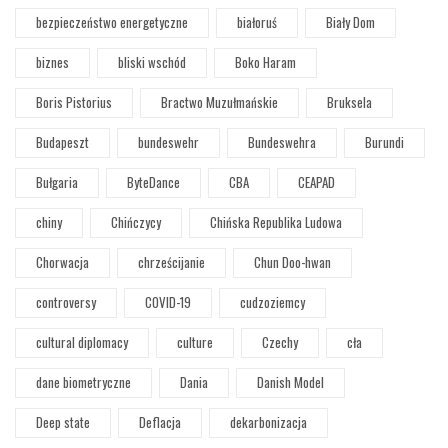
bezpieczeństwo energetyczne
białoruś
Biały Dom
biznes
bliski wschód
Boko Haram
Boris Pistorius
Bractwo Muzułmańskie
Bruksela
Budapeszt
bundeswehr
Bundeswehra
Burundi
Bułgaria
ByteDance
CBA
CEAPAD
chiny
Chińczycy
Chińska Republika Ludowa
Chorwacja
chrześcijanie
Chun Doo-hwan
controversy
COVID-19
cudzoziemcy
cultural diplomacy
culture
Czechy
cła
dane biometryczne
Dania
Danish Model
Deep state
Deflacja
dekarbonizacja