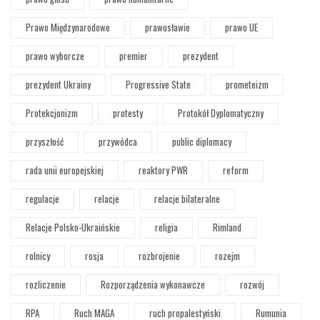
Prawo Międzynarodowe
prawosławie
prawo UE
prawo wyborcze
premier
prezydent
prezydent Ukrainy
Progressive State
prometeizm
Protekcjonizm
protesty
Protokół Dyplomatyczny
przyszłość
przywódca
public diplomacy
rada unii europejskiej
reaktory PWR
reform
regulacje
relacje
relacje bilateralne
Relacje Polsko-Ukraińskie
religia
Rimland
rolnicy
rosja
rozbrojenie
rozejm
rozliczenie
Rozporządzenia wykonawcze
rozwój
RPA
Ruch MAGA
ruch propalestyński
Rumunia