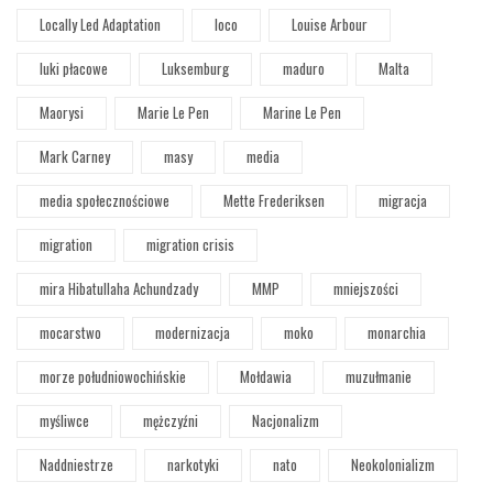
Locally Led Adaptation
loco
Louise Arbour
luki płacowe
Luksemburg
maduro
Malta
Maorysi
Marie Le Pen
Marine Le Pen
Mark Carney
masy
media
media społecznościowe
Mette Frederiksen
migracja
migration
migration crisis
mira Hibatullaha Achundzady
MMP
mniejszości
mocarstwo
modernizacja
moko
monarchia
morze południowochińskie
Mołdawia
muzułmanie
myśliwce
mężczyźni
Nacjonalizm
Naddniestrze
narkotyki
nato
Neokolonializm