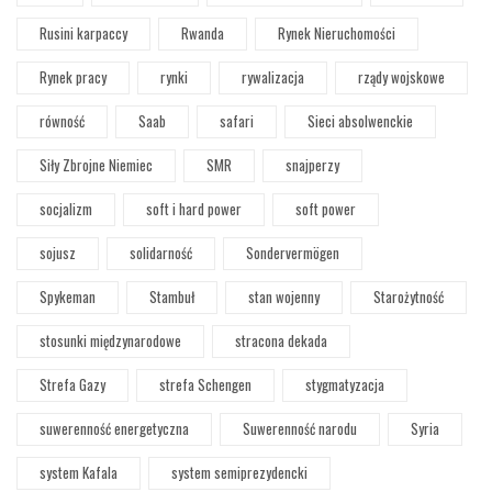
Rusini karpaccy
Rwanda
Rynek Nieruchomości
Rynek pracy
rynki
rywalizacja
rządy wojskowe
równość
Saab
safari
Sieci absolwenckie
Siły Zbrojne Niemiec
SMR
snajperzy
socjalizm
soft i hard power
soft power
sojusz
solidarność
Sondervermögen
Spykeman
Stambuł
stan wojenny
Starożytność
stosunki międzynarodowe
stracona dekada
Strefa Gazy
strefa Schengen
stygmatyzacja
suwerenność energetyczna
Suwerenność narodu
Syria
system Kafala
system semiprezydencki