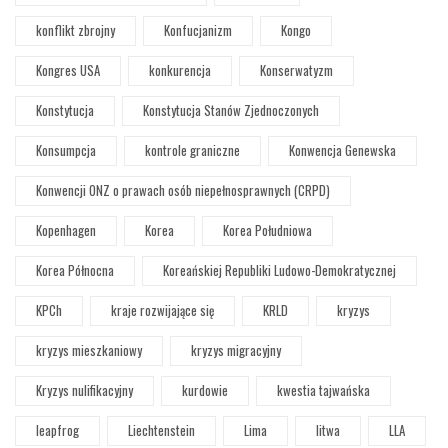
konflikt zbrojny
Konfucjanizm
Kongo
Kongres USA
konkurencja
Konserwatyzm
Konstytucja
Konstytucja Stanów Zjednoczonych
Konsumpcja
kontrole graniczne
Konwencja Genewska
Konwencji ONZ o prawach osób niepełnosprawnych (CRPD)
Kopenhagen
Korea
Korea Południowa
Korea Północna
Koreańskiej Republiki Ludowo-Demokratycznej
KPCh
kraje rozwijające się
KRLD
kryzys
kryzys mieszkaniowy
kryzys migracyjny
Kryzys nulifikacyjny
kurdowie
kwestia tajwańska
leapfrog
Liechtenstein
Lima
litwa
LLA