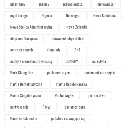
niderlandy
niemcy
niepodległości
nierówności
nigel farage
Nigeria
Norwegia
Nowa Kaledonia
Nowa Stolica Administracyjna
Nowa Zelandia
oblężenie Sarajewa
obowiązek obywatelski
ochrona danych
olimpiada
ONZ
osoby z niepełnosprawnością
OUN-UPA
palestyna
Park Chung Hee
parlamentaryzm
parlament europejski
Partia Demokratyczna
Partia Republikańska
Partia Socjalistyczna
Partia Wigów
partnerstwo
partycypacja
Paryż
pax americana
Państwo Islamskie
państwo rozwijające się