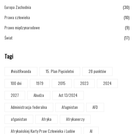
Europa Zachodnia
(30)
Prawa człowieka
(10)
Prawo międzynarodowe
(9)
Świat
(17)
Tagi
#visitRwanda
15. Plan Pięcioletni
28 punktów
100 dni
1979
2015
2023
2024
2027
Abudża
Act 13/2024
Administracja federalna
Afagnistan
AFD
afganistan
Afryka
Afrykanerzy
Afrykańskiej Karty Praw Człowieka i Ludów
AI