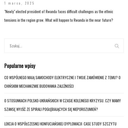
1 marca, 2025
"Newly" elected president of Rwanda faces difficult challenges as the ethnic
tensions in the region grow. What will happen to Rwanda in the near future?
Popularne wpisy
CO WSPÓLNEGO MAJĄ SAMOCHODY ELEKTRYCZNE I TWOJE ZAMÓWIENIE Z TEMU? O
CHIŃSKIM MECHANIZMIE BUDOWANIA ZALEŻNOŚCI
O STOSUNKACH POLSKO-UKRAIŃSKICH W CZASIE KOLEJNEGO KRYZYSU. CZY MAMY
SZANSĘ WYJŚĆ ZE SPIRALI POGŁĘBIAJĄCYCH SIĘ NIEPOROZUMIEŃ?
LEKCJA O WSPÓŁCZESNEJ KONFUCJAŃSKIEJ DYPLOMACJI: CASE STUDY SZCZYTU