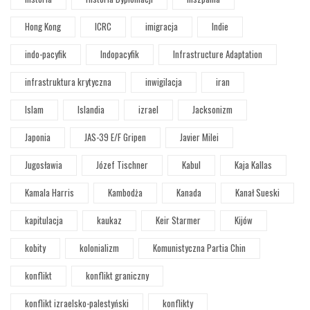
Hong Kong
ICRC
imigracja
Indie
indo-pacyfik
Indopacyfik
Infrastructure Adaptation
infrastruktura krytyczna
inwigilacja
iran
Islam
Islandia
izrael
Jacksonizm
Japonia
JAS-39 E/F Gripen
Javier Milei
Jugosławia
Józef Tischner
Kabul
Kaja Kallas
Kamala Harris
Kambodża
Kanada
Kanał Sueski
kapitulacja
kaukaz
Keir Starmer
Kijów
kobity
kolonializm
Komunistyczna Partia Chin
konflikt
konflikt graniczny
konflikt izraelsko-palestyński
konflikty