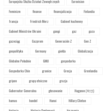
Europejska Służba Działań Zewnętrznych
Eurovision
Feminizm
finanse
finansjalizacja
Finlandia
francja
Friedrich Merz
Gabinet kuchenny
Gabinet Ministrów Ukraini
gangi
gaz
gaza
gazociąg
Gazprom
Generación Z
Gen Z
geopolityka
Germany
giełda
Globalizacja
Globalne Południe
GMU
gospodarka
Gospodarka Chin
granice
Grecja
Grenlandia
gripen
grupy etniczne
gruzja
Gubernator Generalna
głosowanie
Hagyeon (학연)
hamas
handel
Hanoi
Hillary Clinton
historia
Historia Dyplomacji
hiszpania