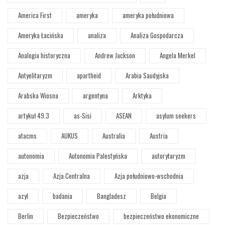
America First
ameryka
ameryka południowa
Ameryka Łacińska
analiza
Analiza Gospodarcza
Analogia historyczna
Andrew Jackson
Angela Merkel
Antyelitaryzm
apartheid
Arabia Saudyjska
Arabska Wiosna
argentyna
Arktyka
artykuł 49.3
as-Sisi
ASEAN
asylum seekers
atacms
AUKUS
Australia
Austria
autonomia
Autonomia Palestyńska
autorytaryzm
azja
Azja Centralna
Azja południowo-wschodnia
azyl
badania
Bangladesz
Belgia
Berlin
Bezpieczeństwo
bezpieczeństwo ekonomiczne