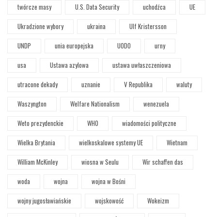
twórcze masy
U.S. Data Security
uchodźca
UE
Ukradzione wybory
ukraina
Ulf Kristersson
UNDP
unia europejska
UODO
urny
usa
Ustawa azylowa
ustawa uwłaszczeniowa
utracone dekady
uznanie
V Republika
waluty
Waszyngton
Welfare Nationalism
wenezuela
Weto prezydenckie
WHO
wiadomości polityczne
Wielka Brytania
wielkoskalowe systemy UE
Wietnam
William McKinley
wiosna w Seulu
Wir schaffen das
woda
wojna
wojna w Bośni
wojny jugosławiańskie
wojskowość
Wokeizm