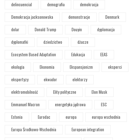
delincuencial
demografia
demokracja
Demokracja jacksonowska
demonstracje
Denmark
dolar
Donald Trump
Douyin
dyplomacja
dyplomatki
dziedzictwo
dżucze
Ecosystem Based Adaptation
Edukacja
EEAS
ekologia
Ekonomia
Ekspansjonizm
eksperci
ekspertyzy
ekwador
elektorzy
elektromobilność
Elity polityczne
Elon Musk
Emmanuel Macron
energetyka jądrowa
ESC
Estonia
Eurodac
europa
europa wschodnia
Europa Środkowo-Wschodnia
European integration