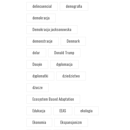
delincuencial
demografia
demokracja
Demokracja jacksonowska
demonstracje
Denmark
dolar
Donald Trump
Douyin
dyplomacja
dyplomatki
dziedzictwo
dżucze
Ecosystem Based Adaptation
Edukacja
EEAS
ekologia
Ekonomia
Ekspansjonizm