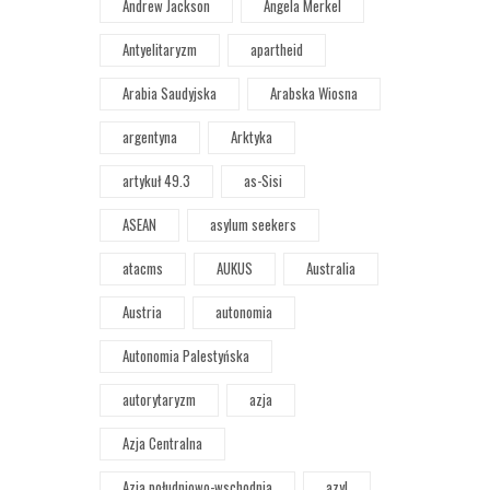
Andrew Jackson
Angela Merkel
Antyelitaryzm
apartheid
Arabia Saudyjska
Arabska Wiosna
argentyna
Arktyka
artykuł 49.3
as-Sisi
ASEAN
asylum seekers
atacms
AUKUS
Australia
Austria
autonomia
Autonomia Palestyńska
autorytaryzm
azja
Azja Centralna
Azja południowo-wschodnia
azyl