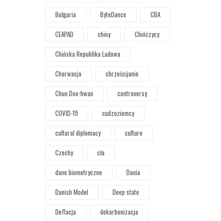
Bułgaria
ByteDance
CBA
CEAPAD
chiny
Chińczycy
Chińska Republika Ludowa
Chorwacja
chrześcijanie
Chun Doo-hwan
controversy
COVID-19
cudzoziemcy
cultural diplomacy
culture
Czechy
cła
dane biometryczne
Dania
Danish Model
Deep state
Deflacja
dekarbonizacja