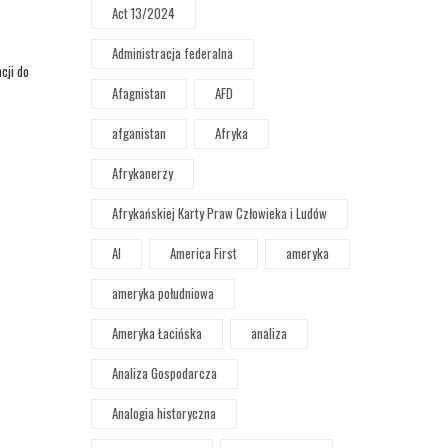
Act 13/2024
Administracja federalna
cji do
Afagnistan
AFD
afganistan
Afryka
Afrykanerzy
Afrykańskiej Karty Praw Człowieka i Ludów
AI
America First
ameryka
ameryka południowa
Ameryka Łacińska
analiza
Analiza Gospodarcza
Analogia historyczna