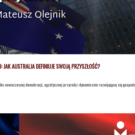
: JAK AUSTRALIA DEFINIUJE SWOJĄ PRZYSZŁOŚĆ?
miks nowoczesnej demokracji, egzotycznej przyrody i dynamicznie rozwijającej się gospoda