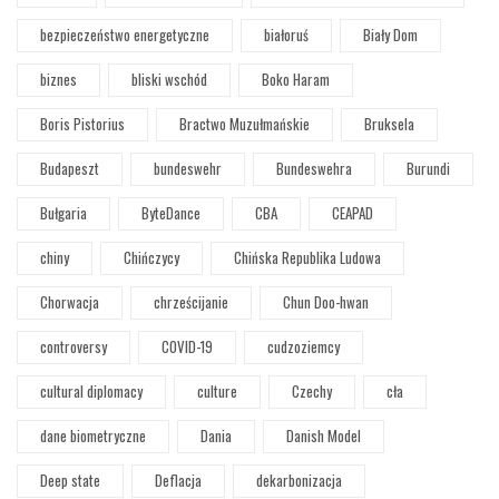
bezpieczeństwo energetyczne
białoruś
Biały Dom
biznes
bliski wschód
Boko Haram
Boris Pistorius
Bractwo Muzułmańskie
Bruksela
Budapeszt
bundeswehr
Bundeswehra
Burundi
Bułgaria
ByteDance
CBA
CEAPAD
chiny
Chińczycy
Chińska Republika Ludowa
Chorwacja
chrześcijanie
Chun Doo-hwan
controversy
COVID-19
cudzoziemcy
cultural diplomacy
culture
Czechy
cła
dane biometryczne
Dania
Danish Model
Deep state
Deflacja
dekarbonizacja