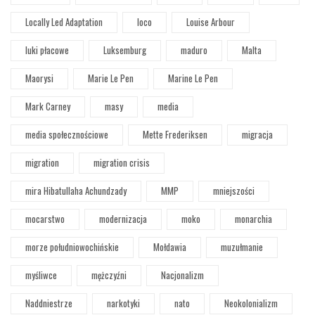
Locally Led Adaptation
loco
Louise Arbour
luki płacowe
Luksemburg
maduro
Malta
Maorysi
Marie Le Pen
Marine Le Pen
Mark Carney
masy
media
media społecznościowe
Mette Frederiksen
migracja
migration
migration crisis
mira Hibatullaha Achundzady
MMP
mniejszości
mocarstwo
modernizacja
moko
monarchia
morze południowochińskie
Mołdawia
muzułmanie
myśliwce
mężczyźni
Nacjonalizm
Naddniestrze
narkotyki
nato
Neokolonializm