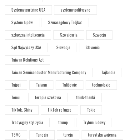
Systemy partyjne USA
systemy polityczne
System łupów
Szmaragdowy Trójkąt
sztuczna inteligencja
Szwajcaria
Szwecja
Sąd Najwyższy USA
Słowacja
Słowenia
Taiwan Relations Act
Taiwan Semiconductor Manufacturing Company
Tajlandia
Tajpej
Tajwan
Talibowie
technologie
Temu
terapia szokowa
think-thanki
TikTok. Chiny
TikTok refugee
Tokio
Tradycyjny styl życia
trump
Trybun ludowy
TSMC
Tunezja
turcja
turystyka wojenna