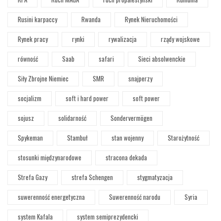
Rusini karpaccy
Rwanda
Rynek Nieruchomości
Rynek pracy
rynki
rywalizacja
rządy wojskowe
równość
Saab
safari
Sieci absolwenckie
Siły Zbrojne Niemiec
SMR
snajperzy
socjalizm
soft i hard power
soft power
sojusz
solidarność
Sondervermögen
Spykeman
Stambuł
stan wojenny
Starożytność
stosunki międzynarodowe
stracona dekada
Strefa Gazy
strefa Schengen
stygmatyzacja
suwerenność energetyczna
Suwerenność narodu
Syria
system Kafala
system semiprezydencki