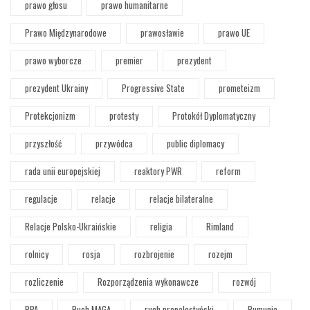
prawo głosu
prawo humanitarne
Prawo Międzynarodowe
prawosławie
prawo UE
prawo wyborcze
premier
prezydent
prezydent Ukrainy
Progressive State
prometeizm
Protekcjonizm
protesty
Protokół Dyplomatyczny
przyszłość
przywódca
public diplomacy
rada unii europejskiej
reaktory PWR
reform
regulacje
relacje
relacje bilateralne
Relacje Polsko-Ukraińskie
religia
Rimland
rolnicy
rosja
rozbrojenie
rozejm
rozliczenie
Rozporządzenia wykonawcze
rozwój
RPA
Ruch MAGA
ruch propalestyński
Rumunia