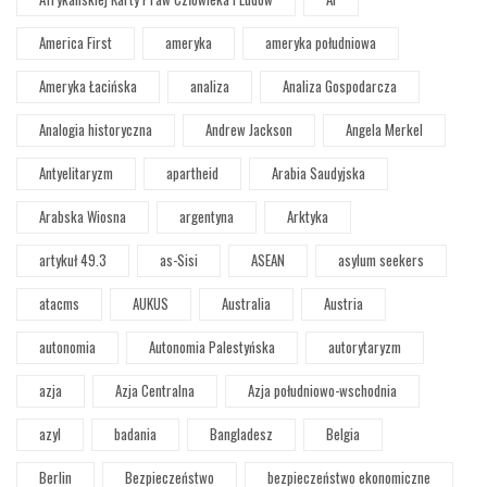
America First
ameryka
ameryka południowa
Ameryka Łacińska
analiza
Analiza Gospodarcza
Analogia historyczna
Andrew Jackson
Angela Merkel
Antyelitaryzm
apartheid
Arabia Saudyjska
Arabska Wiosna
argentyna
Arktyka
artykuł 49.3
as-Sisi
ASEAN
asylum seekers
atacms
AUKUS
Australia
Austria
autonomia
Autonomia Palestyńska
autorytaryzm
azja
Azja Centralna
Azja południowo-wschodnia
azyl
badania
Bangladesz
Belgia
Berlin
Bezpieczeństwo
bezpieczeństwo ekonomiczne