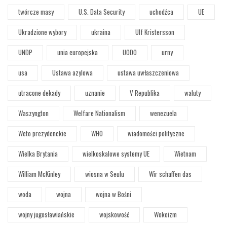
twórcze masy
U.S. Data Security
uchodźca
UE
Ukradzione wybory
ukraina
Ulf Kristersson
UNDP
unia europejska
UODO
urny
usa
Ustawa azylowa
ustawa uwłaszczeniowa
utracone dekady
uznanie
V Republika
waluty
Waszyngton
Welfare Nationalism
wenezuela
Weto prezydenckie
WHO
wiadomości polityczne
Wielka Brytania
wielkoskalowe systemy UE
Wietnam
William McKinley
wiosna w Seulu
Wir schaffen das
woda
wojna
wojna w Bośni
wojny jugosławiańskie
wojskowość
Wokeizm