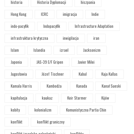
historia
Historia Dyplomacji
hiszpania
Hong Kong
ICRC
imigracja
Indie
indo-pacyfik
Indopacyfik
Infrastructure Adaptation
infrastruktura krytyczna
inwigilacja
iran
Islam
Islandia
izrael
Jacksonizm
Japonia
JAS-39 E/F Gripen
Javier Milei
Jugosławia
Józef Tischner
Kabul
Kaja Kallas
Kamala Harris
Kambodża
Kanada
Kanał Sueski
kapitulacja
kaukaz
Keir Starmer
Kijów
kobity
kolonializm
Komunistyczna Partia Chin
konflikt
konflikt graniczny
konflikt izraelsko-palestyński
konflikty