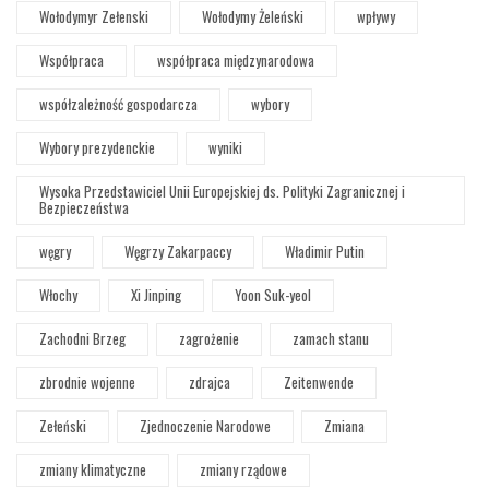
Wołodymyr Zełenski
Wołodymy Żeleński
wpływy
Współpraca
współpraca międzynarodowa
współzależność gospodarcza
wybory
Wybory prezydenckie
wyniki
Wysoka Przedstawiciel Unii Europejskiej ds. Polityki Zagranicznej i
Bezpieczeństwa
węgry
Węgrzy Zakarpaccy
Władimir Putin
Włochy
Xi Jinping
Yoon Suk-yeol
Zachodni Brzeg
zagrożenie
zamach stanu
zbrodnie wojenne
zdrajca
Zeitenwende
Zełeński
Zjednoczenie Narodowe
Zmiana
zmiany klimatyczne
zmiany rządowe