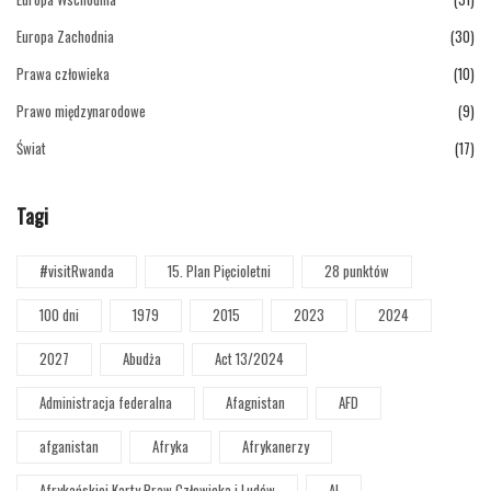
Europa Zachodnia
(30)
Prawa człowieka
(10)
Prawo międzynarodowe
(9)
Świat
(17)
Tagi
#visitRwanda
15. Plan Pięcioletni
28 punktów
100 dni
1979
2015
2023
2024
2027
Abudża
Act 13/2024
Administracja federalna
Afagnistan
AFD
afganistan
Afryka
Afrykanerzy
Afrykańskiej Karty Praw Człowieka i Ludów
AI