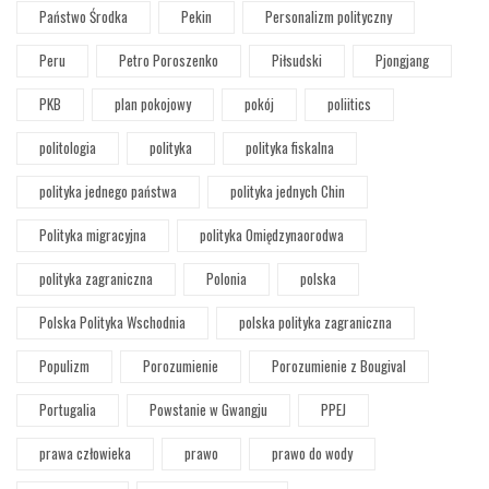
Państwo Środka
Pekin
Personalizm polityczny
Peru
Petro Poroszenko
Piłsudski
Pjongjang
PKB
plan pokojowy
pokój
poliitics
politologia
polityka
polityka fiskalna
polityka jednego państwa
polityka jednych Chin
Polityka migracyjna
polityka Omiędzynaorodwa
polityka zagraniczna
Polonia
polska
Polska Polityka Wschodnia
polska polityka zagraniczna
Populizm
Porozumienie
Porozumienie z Bougival
Portugalia
Powstanie w Gwangju
PPEJ
prawa człowieka
prawo
prawo do wody