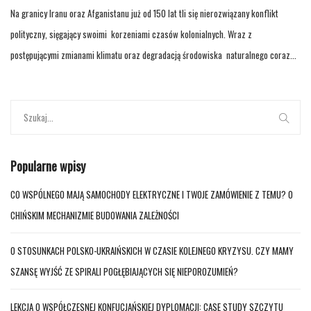
Na granicy Iranu oraz Afganistanu już od 150 lat tli się nierozwiązany konflikt
polityczny, sięgający swoimi korzeniami czasów kolonialnych. Wraz z
postępującymi zmianami klimatu oraz degradacją środowiska naturalnego coraz...
Popularne wpisy
CO WSPÓLNEGO MAJĄ SAMOCHODY ELEKTRYCZNE I TWOJE ZAMÓWIENIE Z TEMU? O
CHIŃSKIM MECHANIZMIE BUDOWANIA ZALEŻNOŚCI
O STOSUNKACH POLSKO-UKRAIŃSKICH W CZASIE KOLEJNEGO KRYZYSU. CZY MAMY
SZANSĘ WYJŚĆ ZE SPIRALI POGŁĘBIAJĄCYCH SIĘ NIEPOROZUMIEŃ?
LEKCJA O WSPÓŁCZESNEJ KONFUCJAŃSKIEJ DYPLOMACJI: CASE STUDY SZCZYTU