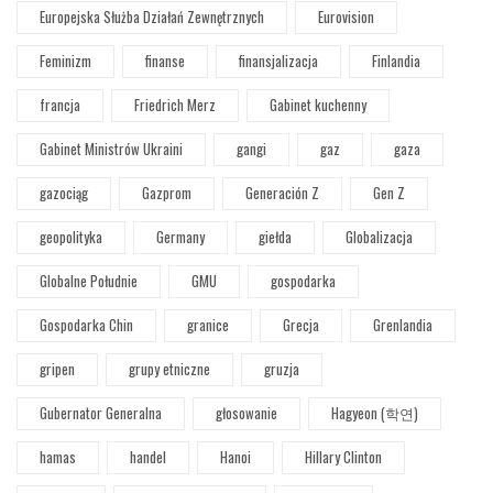
Europejska Służba Działań Zewnętrznych
Eurovision
Feminizm
finanse
finansjalizacja
Finlandia
francja
Friedrich Merz
Gabinet kuchenny
Gabinet Ministrów Ukraini
gangi
gaz
gaza
gazociąg
Gazprom
Generación Z
Gen Z
geopolityka
Germany
giełda
Globalizacja
Globalne Południe
GMU
gospodarka
Gospodarka Chin
granice
Grecja
Grenlandia
gripen
grupy etniczne
gruzja
Gubernator Generalna
głosowanie
Hagyeon (학연)
hamas
handel
Hanoi
Hillary Clinton