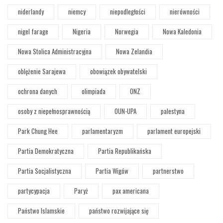
niderlandy
niemcy
niepodległości
nierówności
nigel farage
Nigeria
Norwegia
Nowa Kaledonia
Nowa Stolica Administracyjna
Nowa Zelandia
oblężenie Sarajewa
obowiązek obywatelski
ochrona danych
olimpiada
ONZ
osoby z niepełnosprawnością
OUN-UPA
palestyna
Park Chung Hee
parlamentaryzm
parlament europejski
Partia Demokratyczna
Partia Republikańska
Partia Socjalistyczna
Partia Wigów
partnerstwo
partycypacja
Paryż
pax americana
Państwo Islamskie
państwo rozwijające się