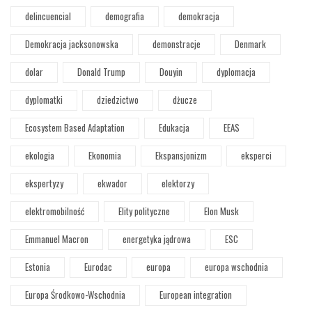
delincuencial
demografia
demokracja
Demokracja jacksonowska
demonstracje
Denmark
dolar
Donald Trump
Douyin
dyplomacja
dyplomatki
dziedzictwo
dżucze
Ecosystem Based Adaptation
Edukacja
EEAS
ekologia
Ekonomia
Ekspansjonizm
eksperci
ekspertyzy
ekwador
elektorzy
elektromobilność
Elity polityczne
Elon Musk
Emmanuel Macron
energetyka jądrowa
ESC
Estonia
Eurodac
europa
europa wschodnia
Europa Środkowo-Wschodnia
European integration