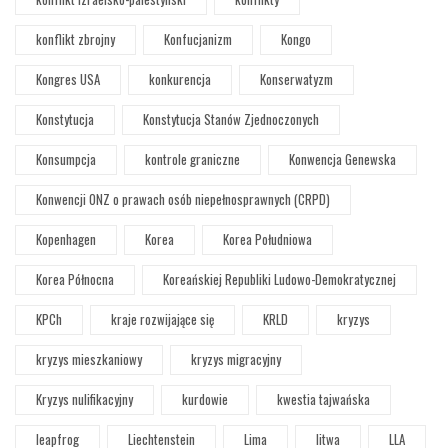
konflikt zbrojny
Konfucjanizm
Kongo
Kongres USA
konkurencja
Konserwatyzm
Konstytucja
Konstytucja Stanów Zjednoczonych
Konsumpcja
kontrole graniczne
Konwencja Genewska
Konwencji ONZ o prawach osób niepełnosprawnych (CRPD)
Kopenhagen
Korea
Korea Południowa
Korea Północna
Koreańskiej Republiki Ludowo-Demokratycznej
KPCh
kraje rozwijające się
KRLD
kryzys
kryzys mieszkaniowy
kryzys migracyjny
Kryzys nulifikacyjny
kurdowie
kwestia tajwańska
leapfrog
Liechtenstein
Lima
litwa
LLA