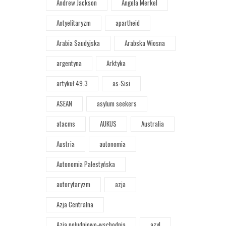
Andrew Jackson
Angela Merkel
Antyelitaryzm
apartheid
Arabia Saudyjska
Arabska Wiosna
argentyna
Arktyka
artykuł 49.3
as-Sisi
ASEAN
asylum seekers
atacms
AUKUS
Australia
Austria
autonomia
Autonomia Palestyńska
autorytaryzm
azja
Azja Centralna
Azja południowo-wschodnia
azyl