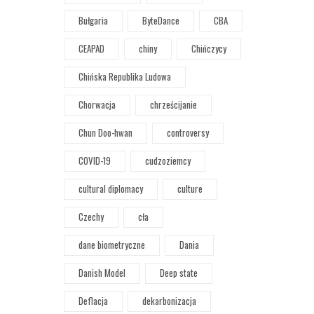
Bułgaria
ByteDance
CBA
CEAPAD
chiny
Chińczycy
Chińska Republika Ludowa
Chorwacja
chrześcijanie
Chun Doo-hwan
controversy
COVID-19
cudzoziemcy
cultural diplomacy
culture
Czechy
cła
dane biometryczne
Dania
Danish Model
Deep state
Deflacja
dekarbonizacja