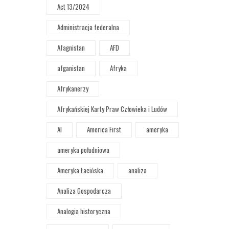
Act 13/2024
Administracja federalna
Afagnistan
AFD
afganistan
Afryka
Afrykanerzy
Afrykańskiej Karty Praw Człowieka i Ludów
AI
America First
ameryka
ameryka południowa
Ameryka Łacińska
analiza
Analiza Gospodarcza
Analogia historyczna