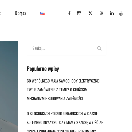
t
Dołącz
Popularne wpisy
CO WSPÓLNEGO MAJĄ SAMOCHODY ELEKTRYCZNE I
TWOJE ZAMÓWIENIE Z TEMU? O CHIŃSKIM
MECHANIZMIE BUDOWANIA ZALEŻNOŚCI
O STOSUNKACH POLSKO-UKRAIŃSKICH W CZASIE
KOLEJNEGO KRYZYSU. CZY MAMY SZANSĘ WYJŚĆ ZE
SPIRALI POGŁĘBIAJĄCYCH SIĘ NIEPOROZUMIEŃ?