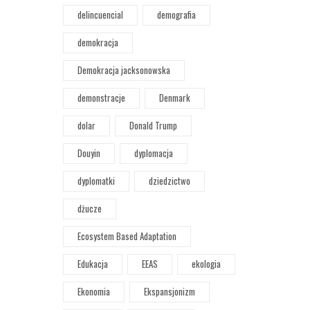
delincuencial
demografia
demokracja
Demokracja jacksonowska
demonstracje
Denmark
dolar
Donald Trump
Douyin
dyplomacja
dyplomatki
dziedzictwo
dżucze
Ecosystem Based Adaptation
Edukacja
EEAS
ekologia
Ekonomia
Ekspansjonizm