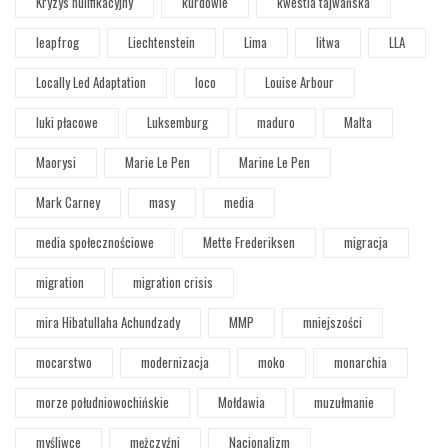
Kryzys nulifikacyjny
kurdowie
kwestia tajwańska
leapfrog
Liechtenstein
Lima
litwa
LLA
Locally Led Adaptation
loco
Louise Arbour
luki płacowe
Luksemburg
maduro
Malta
Maorysi
Marie Le Pen
Marine Le Pen
Mark Carney
masy
media
media społecznościowe
Mette Frederiksen
migracja
migration
migration crisis
mira Hibatullaha Achundzady
MMP
mniejszości
mocarstwo
modernizacja
moko
monarchia
morze południowochińskie
Mołdawia
muzułmanie
myśliwce
mężczyźni
Nacjonalizm