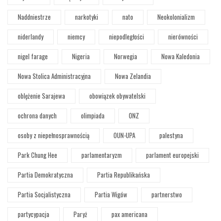
Naddniestrze
narkotyki
nato
Neokolonializm
niderlandy
niemcy
niepodległości
nierówności
nigel farage
Nigeria
Norwegia
Nowa Kaledonia
Nowa Stolica Administracyjna
Nowa Zelandia
oblężenie Sarajewa
obowiązek obywatelski
ochrona danych
olimpiada
ONZ
osoby z niepełnosprawnością
OUN-UPA
palestyna
Park Chung Hee
parlamentaryzm
parlament europejski
Partia Demokratyczna
Partia Republikańska
Partia Socjalistyczna
Partia Wigów
partnerstwo
partycypacja
Paryż
pax americana