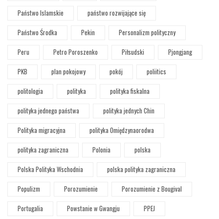
Państwo Islamskie
państwo rozwijające się
Państwo Środka
Pekin
Personalizm polityczny
Peru
Petro Poroszenko
Piłsudski
Pjongjang
PKB
plan pokojowy
pokój
poliitics
politologia
polityka
polityka fiskalna
polityka jednego państwa
polityka jednych Chin
Polityka migracyjna
polityka Omiędzynaorodwa
polityka zagraniczna
Polonia
polska
Polska Polityka Wschodnia
polska polityka zagraniczna
Populizm
Porozumienie
Porozumienie z Bougival
Portugalia
Powstanie w Gwangju
PPEJ