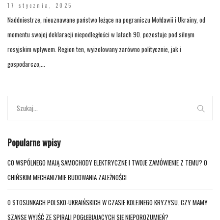
17 stycznia, 2025
Naddniestrze, nieuznawane państwo leżące na pograniczu Mołdawii i Ukrainy, od
momentu swojej deklaracji niepodległości w latach 90. pozostaje pod silnym
rosyjskim wpływem. Region ten, wyizolowany zarówno politycznie, jak i
gospodarczo,...
Popularne wpisy
CO WSPÓLNEGO MAJĄ SAMOCHODY ELEKTRYCZNE I TWOJE ZAMÓWIENIE Z TEMU? O
CHIŃSKIM MECHANIZMIE BUDOWANIA ZALEŻNOŚCI
O STOSUNKACH POLSKO-UKRAIŃSKICH W CZASIE KOLEJNEGO KRYZYSU. CZY MAMY
SZANSĘ WYJŚĆ ZE SPIRALI POGŁĘBIAJĄCYCH SIĘ NIEPOROZUMIEŃ?