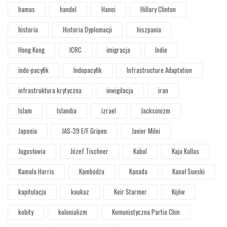
hamas
handel
Hanoi
Hillary Clinton
historia
Historia Dyplomacji
hiszpania
Hong Kong
ICRC
imigracja
Indie
indo-pacyfik
Indopacyfik
Infrastructure Adaptation
infrastruktura krytyczna
inwigilacja
iran
Islam
Islandia
izrael
Jacksonizm
Japonia
JAS-39 E/F Gripen
Javier Milei
Jugosławia
Józef Tischner
Kabul
Kaja Kallas
Kamala Harris
Kambodża
Kanada
Kanał Sueski
kapitulacja
kaukaz
Keir Starmer
Kijów
kobity
kolonializm
Komunistyczna Partia Chin