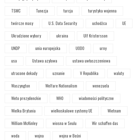
TSMC
Tunezja
turcja
turystyka wojenna
twórcze masy
U.S. Data Security
uchodźca
UE
Ukradzione wybory
ukraina
Ulf Kristersson
UNDP
unia europejska
UODO
urny
usa
Ustawa azylowa
ustawa uwłaszczeniowa
utracone dekady
uznanie
V Republika
waluty
Waszyngton
Welfare Nationalism
wenezuela
Weto prezydenckie
WHO
wiadomości polityczne
Wielka Brytania
wielkoskalowe systemy UE
Wietnam
William McKinley
wiosna w Seulu
Wir schaffen das
woda
wojna
wojna w Bośni