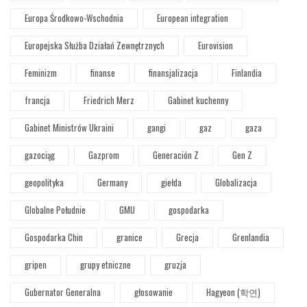
Europa Środkowo-Wschodnia
European integration
Europejska Służba Działań Zewnętrznych
Eurovision
Feminizm
finanse
finansjalizacja
Finlandia
francja
Friedrich Merz
Gabinet kuchenny
Gabinet Ministrów Ukraini
gangi
gaz
gaza
gazociąg
Gazprom
Generación Z
Gen Z
geopolityka
Germany
giełda
Globalizacja
Globalne Południe
GMU
gospodarka
Gospodarka Chin
granice
Grecja
Grenlandia
gripen
grupy etniczne
gruzja
Gubernator Generalna
głosowanie
Hagyeon (학연)