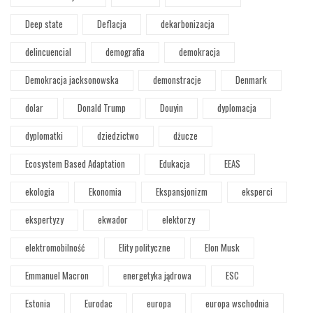
Deep state
Deflacja
dekarbonizacja
delincuencial
demografia
demokracja
Demokracja jacksonowska
demonstracje
Denmark
dolar
Donald Trump
Douyin
dyplomacja
dyplomatki
dziedzictwo
dżucze
Ecosystem Based Adaptation
Edukacja
EEAS
ekologia
Ekonomia
Ekspansjonizm
eksperci
ekspertyzy
ekwador
elektorzy
elektromobilność
Elity polityczne
Elon Musk
Emmanuel Macron
energetyka jądrowa
ESC
Estonia
Eurodac
europa
europa wschodnia