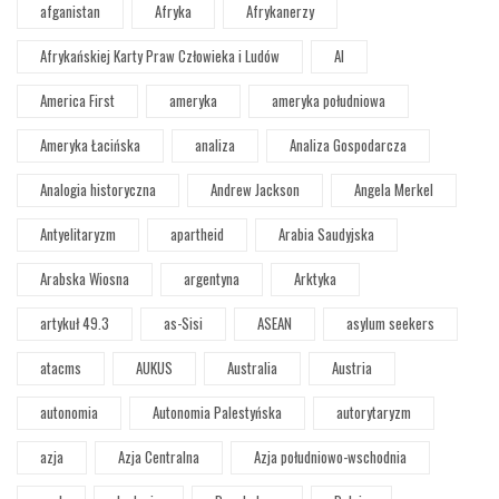
afganistan
Afryka
Afrykanerzy
Afrykańskiej Karty Praw Człowieka i Ludów
AI
America First
ameryka
ameryka południowa
Ameryka Łacińska
analiza
Analiza Gospodarcza
Analogia historyczna
Andrew Jackson
Angela Merkel
Antyelitaryzm
apartheid
Arabia Saudyjska
Arabska Wiosna
argentyna
Arktyka
artykuł 49.3
as-Sisi
ASEAN
asylum seekers
atacms
AUKUS
Australia
Austria
autonomia
Autonomia Palestyńska
autorytaryzm
azja
Azja Centralna
Azja południowo-wschodnia