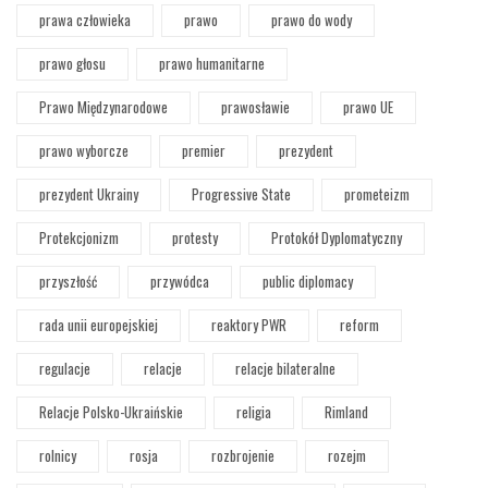
prawa człowieka
prawo
prawo do wody
prawo głosu
prawo humanitarne
Prawo Międzynarodowe
prawosławie
prawo UE
prawo wyborcze
premier
prezydent
prezydent Ukrainy
Progressive State
prometeizm
Protekcjonizm
protesty
Protokół Dyplomatyczny
przyszłość
przywódca
public diplomacy
rada unii europejskiej
reaktory PWR
reform
regulacje
relacje
relacje bilateralne
Relacje Polsko-Ukraińskie
religia
Rimland
rolnicy
rosja
rozbrojenie
rozejm