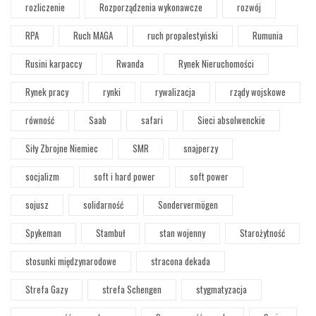
rozliczenie
Rozporządzenia wykonawcze
rozwój
RPA
Ruch MAGA
ruch propalestyński
Rumunia
Rusini karpaccy
Rwanda
Rynek Nieruchomości
Rynek pracy
rynki
rywalizacja
rządy wojskowe
równość
Saab
safari
Sieci absolwenckie
Siły Zbrojne Niemiec
SMR
snajperzy
socjalizm
soft i hard power
soft power
sojusz
solidarność
Sondervermögen
Spykeman
Stambuł
stan wojenny
Starożytność
stosunki międzynarodowe
stracona dekada
Strefa Gazy
strefa Schengen
stygmatyzacja