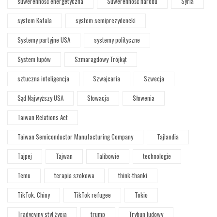
suwerenność energetyczna
Suwerenność narodu
Syria
system Kafala
system semiprezydencki
Systemy partyjne USA
systemy polityczne
System łupów
Szmaragdowy Trójkąt
sztuczna inteligencja
Szwajcaria
Szwecja
Sąd Najwyższy USA
Słowacja
Słowenia
Taiwan Relations Act
Taiwan Semiconductor Manufacturing Company
Tajlandia
Tajpej
Tajwan
Talibowie
technologie
Temu
terapia szokowa
think-thanki
TikTok. Chiny
TikTok refugee
Tokio
Tradycyjny styl życia
trump
Trybun ludowy