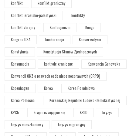
konflikt
konflikt graniczny
konflikt izraelsko-palestyński
konflikty
konflikt zbrojny
Konfucjanizm
Kongo
Kongres USA
konkurencja
Konserwatyzm
Konstytucja
Konstytucja Stanów Zjednoczonych
Konsumpcja
kontrole graniczne
Konwencja Genewska
Konwencji ONZ o prawach osób niepełnosprawnych (CRPD)
Kopenhagen
Korea
Korea Południowa
Korea Północna
Koreańskiej Republiki Ludowo-Demokratycznej
KPCh
kraje rozwijające się
KRLD
kryzys
kryzys mieszkaniowy
kryzys migracyjny