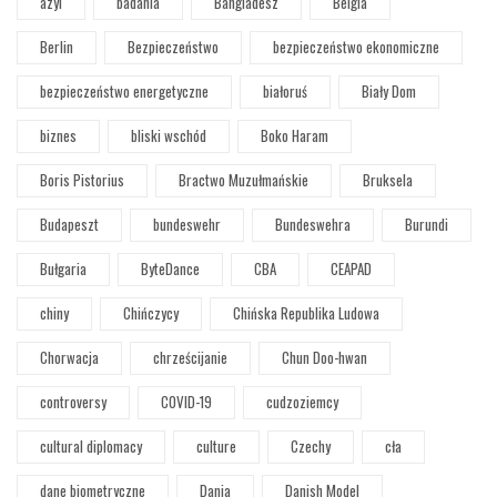
azyl
badania
Bangladesz
Belgia
Berlin
Bezpieczeństwo
bezpieczeństwo ekonomiczne
bezpieczeństwo energetyczne
białoruś
Biały Dom
biznes
bliski wschód
Boko Haram
Boris Pistorius
Bractwo Muzułmańskie
Bruksela
Budapeszt
bundeswehr
Bundeswehra
Burundi
Bułgaria
ByteDance
CBA
CEAPAD
chiny
Chińczycy
Chińska Republika Ludowa
Chorwacja
chrześcijanie
Chun Doo-hwan
controversy
COVID-19
cudzoziemcy
cultural diplomacy
culture
Czechy
cła
dane biometryczne
Dania
Danish Model