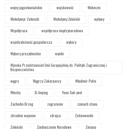
wojny jugosławiańskie
wojskowość
Wokeizm
Wołodymyr Zełenski
Wołodymy Żeleński
wpływy
Współpraca
współpraca międzynarodowa
współzależność gospodarcza
wybory
Wybory prezydenckie
wyniki
Wysoka Przedstawiciel Unii Europejskiej ds. Polityki Zagranicznej i
Bezpieczeństwa
węgry
Węgrzy Zakarpaccy
Władimir Putin
Włochy
Xi Jinping
Yoon Suk-yeol
Zachodni Brzeg
zagrożenie
zamach stanu
zbrodnie wojenne
zdrajca
Zeitenwende
Zełeński
Zjednoczenie Narodowe
Zmiana