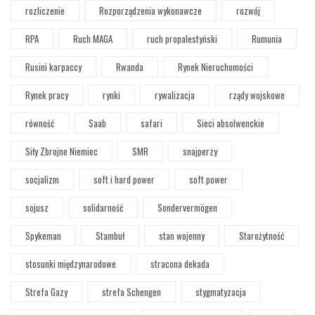
rozliczenie
Rozporządzenia wykonawcze
rozwój
RPA
Ruch MAGA
ruch propalestyński
Rumunia
Rusini karpaccy
Rwanda
Rynek Nieruchomości
Rynek pracy
rynki
rywalizacja
rządy wojskowe
równość
Saab
safari
Sieci absolwenckie
Siły Zbrojne Niemiec
SMR
snajperzy
socjalizm
soft i hard power
soft power
sojusz
solidarność
Sondervermögen
Spykeman
Stambuł
stan wojenny
Starożytność
stosunki międzynarodowe
stracona dekada
Strefa Gazy
strefa Schengen
stygmatyzacja