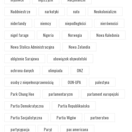
Naddniestrze
narkotyki
nato
Neokolonializm
niderlandy
niemcy
niepodległości
nierówności
nigel farage
Nigeria
Norwegia
Nowa Kaledonia
Nowa Stolica Administracyjna
Nowa Zelandia
oblężenie Sarajewa
obowiązek obywatelski
ochrona danych
olimpiada
ONZ
osoby z niepełnosprawnością
OUN-UPA
palestyna
Park Chung Hee
parlamentaryzm
parlament europejski
Partia Demokratyczna
Partia Republikańska
Partia Socjalistyczna
Partia Wigów
partnerstwo
partycypacja
Paryż
pax americana