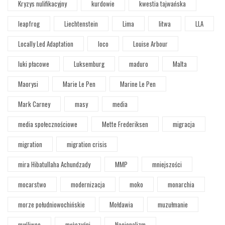
Kryzys nulifikacyjny
kurdowie
kwestia tajwańska
leapfrog
Liechtenstein
Lima
litwa
LLA
Locally Led Adaptation
loco
Louise Arbour
luki płacowe
Luksemburg
maduro
Malta
Maorysi
Marie Le Pen
Marine Le Pen
Mark Carney
masy
media
media społecznościowe
Mette Frederiksen
migracja
migration
migration crisis
mira Hibatullaha Achundzady
MMP
mniejszości
mocarstwo
modernizacja
moko
monarchia
morze południowochińskie
Mołdawia
muzułmanie
myśliwce
mężczyźni
Nacjonalizm