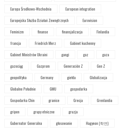
Europa Środkowo-Wschodnia
European integration
Europejska Służba Działań Zewnętrznych
Eurovision
Feminizm
finanse
finansjalizacja
Finlandia
francja
Friedrich Merz
Gabinet kuchenny
Gabinet Ministrów Ukraini
gangi
gaz
gaza
gazociąg
Gazprom
Generación Z
Gen Z
geopolityka
Germany
giełda
Globalizacja
Globalne Południe
GMU
gospodarka
Gospodarka Chin
granice
Grecja
Grenlandia
gripen
grupy etniczne
gruzja
Gubernator Generalna
głosowanie
Hagyeon (학연)