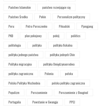
Państwo Islamskie
państwo rozwijające się
Państwo Środka
Pekin
Personalizm polityczny
Peru
Petro Poroszenko
Piłsudski
Pjongjang
PKB
plan pokojowy
pokój
poliitics
politologia
polityka
polityka fiskalna
polityka jednego państwa
polityka jednych Chin
Polityka migracyjna
polityka Omiędzynaorodwa
polityka zagraniczna
Polonia
polska
Polska Polityka Wschodnia
polska polityka zagraniczna
Populizm
Porozumienie
Porozumienie z Bougival
Portugalia
Powstanie w Gwangju
PPEJ