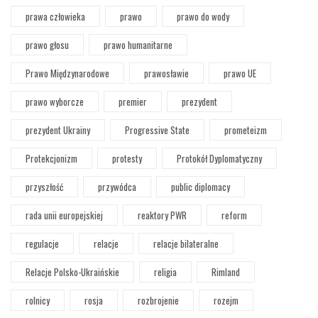
prawa człowieka
prawo
prawo do wody
prawo głosu
prawo humanitarne
Prawo Międzynarodowe
prawosławie
prawo UE
prawo wyborcze
premier
prezydent
prezydent Ukrainy
Progressive State
prometeizm
Protekcjonizm
protesty
Protokół Dyplomatyczny
przyszłość
przywódca
public diplomacy
rada unii europejskiej
reaktory PWR
reform
regulacje
relacje
relacje bilateralne
Relacje Polsko-Ukraińskie
religia
Rimland
rolnicy
rosja
rozbrojenie
rozejm