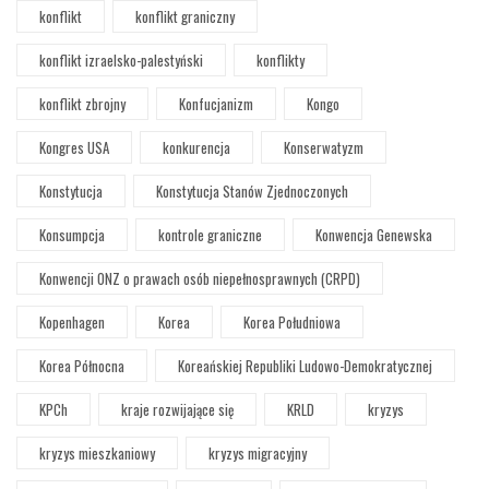
konflikt
konflikt graniczny
konflikt izraelsko-palestyński
konflikty
konflikt zbrojny
Konfucjanizm
Kongo
Kongres USA
konkurencja
Konserwatyzm
Konstytucja
Konstytucja Stanów Zjednoczonych
Konsumpcja
kontrole graniczne
Konwencja Genewska
Konwencji ONZ o prawach osób niepełnosprawnych (CRPD)
Kopenhagen
Korea
Korea Południowa
Korea Północna
Koreańskiej Republiki Ludowo-Demokratycznej
KPCh
kraje rozwijające się
KRLD
kryzys
kryzys mieszkaniowy
kryzys migracyjny