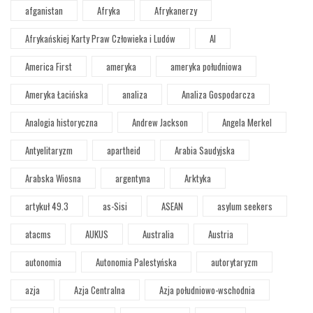
afganistan
Afryka
Afrykanerzy
Afrykańskiej Karty Praw Człowieka i Ludów
AI
America First
ameryka
ameryka południowa
Ameryka Łacińska
analiza
Analiza Gospodarcza
Analogia historyczna
Andrew Jackson
Angela Merkel
Antyelitaryzm
apartheid
Arabia Saudyjska
Arabska Wiosna
argentyna
Arktyka
artykuł 49.3
as-Sisi
ASEAN
asylum seekers
atacms
AUKUS
Australia
Austria
autonomia
Autonomia Palestyńska
autorytaryzm
azja
Azja Centralna
Azja południowo-wschodnia