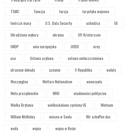
TSMC
Tunezja
turcja
turystyka wojenna
twórcze masy
U.S. Data Security
uchodźca
UE
Ukradzione wybory
ukraina
Ulf Kristersson
UNDP
unia europejska
UODO
urny
usa
Ustawa azylowa
ustawa uwłaszczeniowa
utracone dekady
uznanie
V Republika
waluty
Waszyngton
Welfare Nationalism
wenezuela
Weto prezydenckie
WHO
wiadomości polityczne
Wielka Brytania
wielkoskalowe systemy UE
Wietnam
William McKinley
wiosna w Seulu
Wir schaffen das
woda
wojna
wojna w Bośni