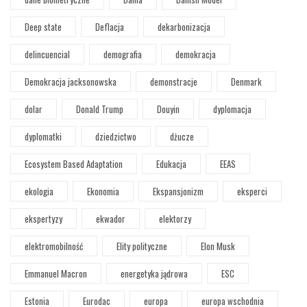
Deep state
Deflacja
dekarbonizacja
delincuencial
demografia
demokracja
Demokracja jacksonowska
demonstracje
Denmark
dolar
Donald Trump
Douyin
dyplomacja
dyplomatki
dziedzictwo
dżucze
Ecosystem Based Adaptation
Edukacja
EEAS
ekologia
Ekonomia
Ekspansjonizm
eksperci
ekspertyzy
ekwador
elektorzy
elektromobilność
Elity polityczne
Elon Musk
Emmanuel Macron
energetyka jądrowa
ESC
Estonia
Eurodac
europa
europa wschodnia