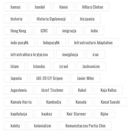
hamas
handel
Hanoi
Hillary Clinton
historia
Historia Dyplomacji
hiszpania
Hong Kong
ICRC
imigracja
Indie
indo-pacyfik
Indopacyfik
Infrastructure Adaptation
infrastruktura krytyczna
inwigilacja
iran
Islam
Islandia
izrael
Jacksonizm
Japonia
JAS-39 E/F Gripen
Javier Milei
Jugosławia
Józef Tischner
Kabul
Kaja Kallas
Kamala Harris
Kambodża
Kanada
Kanał Sueski
kapitulacja
kaukaz
Keir Starmer
Kijów
kobity
kolonializm
Komunistyczna Partia Chin