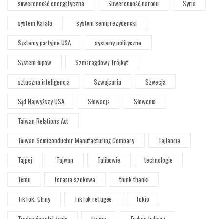
suwerenność energetyczna
Suwerenność narodu
Syria
system Kafala
system semiprezydencki
Systemy partyjne USA
systemy polityczne
System łupów
Szmaragdowy Trójkąt
sztuczna inteligencja
Szwajcaria
Szwecja
Sąd Najwyższy USA
Słowacja
Słowenia
Taiwan Relations Act
Taiwan Semiconductor Manufacturing Company
Tajlandia
Tajpej
Tajwan
Talibowie
technologie
Temu
terapia szokowa
think-thanki
TikTok. Chiny
TikTok refugee
Tokio
Tradycyjny styl życia
trump
Trybun ludowy