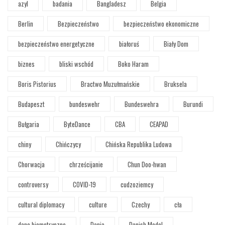
azyl
badania
Bangladesz
Belgia
Berlin
Bezpieczeństwo
bezpieczeństwo ekonomiczne
bezpieczeństwo energetyczne
białoruś
Biały Dom
biznes
bliski wschód
Boko Haram
Boris Pistorius
Bractwo Muzułmańskie
Bruksela
Budapeszt
bundeswehr
Bundeswehra
Burundi
Bułgaria
ByteDance
CBA
CEAPAD
chiny
Chińczycy
Chińska Republika Ludowa
Chorwacja
chrześcijanie
Chun Doo-hwan
controversy
COVID-19
cudzoziemcy
cultural diplomacy
culture
Czechy
cła
dane biometryczne
Dania
Danish Model