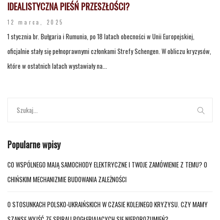
IDEALISTYCZNA PIEŚŃ PRZESZŁOŚCI?
12 marca, 2025
1 stycznia br. Bułgaria i Rumunia, po 18 latach obecności w Unii Europejskiej,
oficjalnie stały się pełnoprawnymi członkami Strefy Schengen. W obliczu kryzysów,
które w ostatnich latach wystawiały na...
Popularne wpisy
CO WSPÓLNEGO MAJĄ SAMOCHODY ELEKTRYCZNE I TWOJE ZAMÓWIENIE Z TEMU? O
CHIŃSKIM MECHANIZMIE BUDOWANIA ZALEŻNOŚCI
O STOSUNKACH POLSKO-UKRAIŃSKICH W CZASIE KOLEJNEGO KRYZYSU. CZY MAMY
SZANSĘ WYJŚĆ ZE SPIRALI POGŁĘBIAJĄCYCH SIĘ NIEPOROZUMIEŃ?