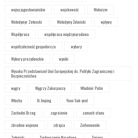
wojny jugosławiańskie
wojskowość
Wokeizm
Wołodymyr Zełenski
Wołodymy Żeleński
wpływy
Współpraca
współpraca międzynarodowa
współzależność gospodarcza
wybory
Wybory prezydenckie
wyniki
Wysoka Przedstawiciel Unii Europejskiej ds. Polityki Zagranicznej i
Bezpieczeństwa
węgry
Węgrzy Zakarpaccy
Władimir Putin
Włochy
Xi Jinping
Yoon Suk-yeol
Zachodni Brzeg
zagrożenie
zamach stanu
zbrodnie wojenne
zdrajca
Zeitenwende
Zełeński
Zjednoczenie Narodowe
Zmiana