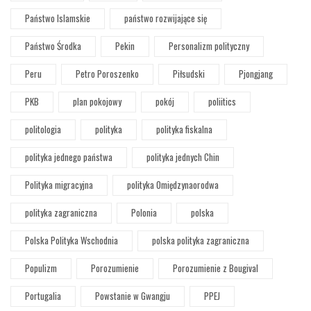
Państwo Islamskie
państwo rozwijające się
Państwo Środka
Pekin
Personalizm polityczny
Peru
Petro Poroszenko
Piłsudski
Pjongjang
PKB
plan pokojowy
pokój
poliitics
politologia
polityka
polityka fiskalna
polityka jednego państwa
polityka jednych Chin
Polityka migracyjna
polityka Omiędzynaorodwa
polityka zagraniczna
Polonia
polska
Polska Polityka Wschodnia
polska polityka zagraniczna
Populizm
Porozumienie
Porozumienie z Bougival
Portugalia
Powstanie w Gwangju
PPEJ