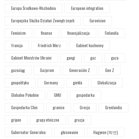
Europa Środkowo-Wschodnia
European integration
Europejska Służba Działań Zewnętrznych
Eurovision
Feminizm
finanse
finansjalizacja
Finlandia
francja
Friedrich Merz
Gabinet kuchenny
Gabinet Ministrów Ukraini
gangi
gaz
gaza
gazociąg
Gazprom
Generación Z
Gen Z
geopolityka
Germany
giełda
Globalizacja
Globalne Południe
GMU
gospodarka
Gospodarka Chin
granice
Grecja
Grenlandia
gripen
grupy etniczne
gruzja
Gubernator Generalna
głosowanie
Hagyeon (학연)