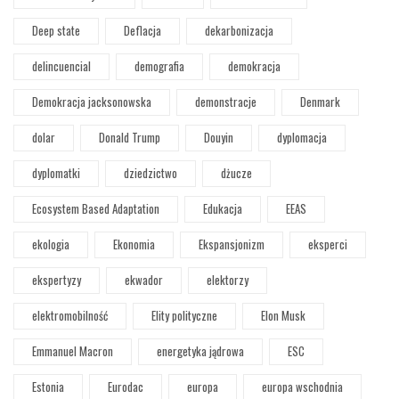
Deep state
Deflacja
dekarbonizacja
delincuencial
demografia
demokracja
Demokracja jacksonowska
demonstracje
Denmark
dolar
Donald Trump
Douyin
dyplomacja
dyplomatki
dziedzictwo
dżucze
Ecosystem Based Adaptation
Edukacja
EEAS
ekologia
Ekonomia
Ekspansjonizm
eksperci
ekspertyzy
ekwador
elektorzy
elektromobilność
Elity polityczne
Elon Musk
Emmanuel Macron
energetyka jądrowa
ESC
Estonia
Eurodac
europa
europa wschodnia