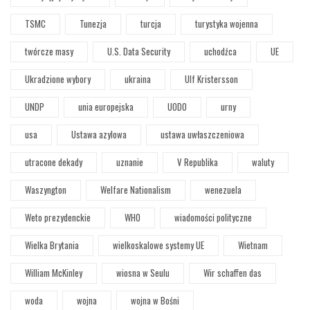
TSMC
Tunezja
turcja
turystyka wojenna
twórcze masy
U.S. Data Security
uchodźca
UE
Ukradzione wybory
ukraina
Ulf Kristersson
UNDP
unia europejska
UODO
urny
usa
Ustawa azylowa
ustawa uwłaszczeniowa
utracone dekady
uznanie
V Republika
waluty
Waszyngton
Welfare Nationalism
wenezuela
Weto prezydenckie
WHO
wiadomości polityczne
Wielka Brytania
wielkoskalowe systemy UE
Wietnam
William McKinley
wiosna w Seulu
Wir schaffen das
woda
wojna
wojna w Bośni