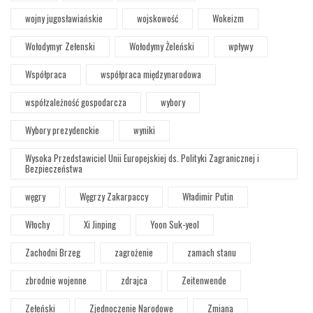
wojny jugosławiańskie
wojskowość
Wokeizm
Wołodymyr Zełenski
Wołodymy Żeleński
wpływy
Współpraca
współpraca międzynarodowa
współzależność gospodarcza
wybory
Wybory prezydenckie
wyniki
Wysoka Przedstawiciel Unii Europejskiej ds. Polityki Zagranicznej i
Bezpieczeństwa
węgry
Węgrzy Zakarpaccy
Władimir Putin
Włochy
Xi Jinping
Yoon Suk-yeol
Zachodni Brzeg
zagrożenie
zamach stanu
zbrodnie wojenne
zdrajca
Zeitenwende
Zełeński
Zjednoczenie Narodowe
Zmiana