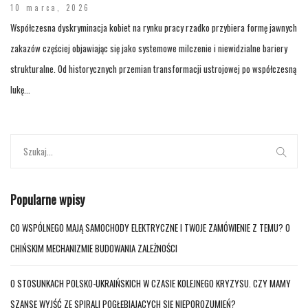
10 marca, 2026
Współczesna dyskryminacja kobiet na rynku pracy rzadko przybiera formę jawnych
zakazów częściej objawiając się jako systemowe milczenie i niewidzialne bariery
strukturalne. Od historycznych przemian transformacji ustrojowej po współczesną
lukę...
Popularne wpisy
CO WSPÓLNEGO MAJĄ SAMOCHODY ELEKTRYCZNE I TWOJE ZAMÓWIENIE Z TEMU? O
CHIŃSKIM MECHANIZMIE BUDOWANIA ZALEŻNOŚCI
O STOSUNKACH POLSKO-UKRAIŃSKICH W CZASIE KOLEJNEGO KRYZYSU. CZY MAMY
SZANSĘ WYJŚĆ ZE SPIRALI POGŁĘBIAJĄCYCH SIĘ NIEPOROZUMIEŃ?