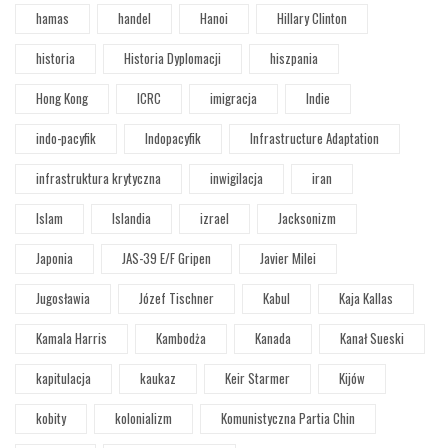
hamas
handel
Hanoi
Hillary Clinton
historia
Historia Dyplomacji
hiszpania
Hong Kong
ICRC
imigracja
Indie
indo-pacyfik
Indopacyfik
Infrastructure Adaptation
infrastruktura krytyczna
inwigilacja
iran
Islam
Islandia
izrael
Jacksonizm
Japonia
JAS-39 E/F Gripen
Javier Milei
Jugosławia
Józef Tischner
Kabul
Kaja Kallas
Kamala Harris
Kambodża
Kanada
Kanał Sueski
kapitulacja
kaukaz
Keir Starmer
Kijów
kobity
kolonializm
Komunistyczna Partia Chin