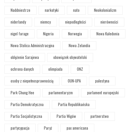
Naddniestrze
narkotyki
nato
Neokolonializm
niderlandy
niemcy
niepodległości
nierówności
nigel farage
Nigeria
Norwegia
Nowa Kaledonia
Nowa Stolica Administracyjna
Nowa Zelandia
oblężenie Sarajewa
obowiązek obywatelski
ochrona danych
olimpiada
ONZ
osoby z niepełnosprawnością
OUN-UPA
palestyna
Park Chung Hee
parlamentaryzm
parlament europejski
Partia Demokratyczna
Partia Republikańska
Partia Socjalistyczna
Partia Wigów
partnerstwo
partycypacja
Paryż
pax americana