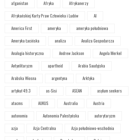
afganistan
Afryka
Afrykanerzy
Afrykańskiej Karty Praw Człowieka i Ludów
AI
America First
ameryka
ameryka południowa
Ameryka Łacińska
analiza
Analiza Gospodarcza
Analogia historyczna
Andrew Jackson
Angela Merkel
Antyelitaryzm
apartheid
Arabia Saudyjska
Arabska Wiosna
argentyna
Arktyka
artykuł 49.3
as-Sisi
ASEAN
asylum seekers
atacms
AUKUS
Australia
Austria
autonomia
Autonomia Palestyńska
autorytaryzm
azja
Azja Centralna
Azja południowo-wschodnia