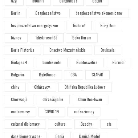
azyl
badania
Bangladesz
Belgia
Berlin
Bezpieczeństwo
bezpieczeństwo ekonomiczne
bezpieczeństwo energetyczne
białoruś
Biały Dom
biznes
bliski wschód
Boko Haram
Boris Pistorius
Bractwo Muzułmańskie
Bruksela
Budapeszt
bundeswehr
Bundeswehra
Burundi
Bułgaria
ByteDance
CBA
CEAPAD
chiny
Chińczycy
Chińska Republika Ludowa
Chorwacja
chrześcijanie
Chun Doo-hwan
controversy
COVID-19
cudzoziemcy
cultural diplomacy
culture
Czechy
cła
dane biometryczne
Dania
Danish Model