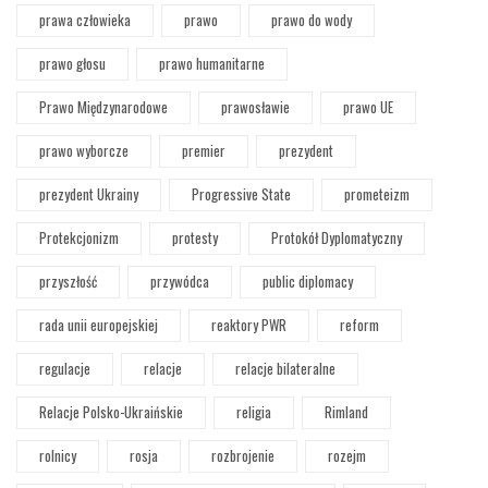
prawa człowieka
prawo
prawo do wody
prawo głosu
prawo humanitarne
Prawo Międzynarodowe
prawosławie
prawo UE
prawo wyborcze
premier
prezydent
prezydent Ukrainy
Progressive State
prometeizm
Protekcjonizm
protesty
Protokół Dyplomatyczny
przyszłość
przywódca
public diplomacy
rada unii europejskiej
reaktory PWR
reform
regulacje
relacje
relacje bilateralne
Relacje Polsko-Ukraińskie
religia
Rimland
rolnicy
rosja
rozbrojenie
rozejm