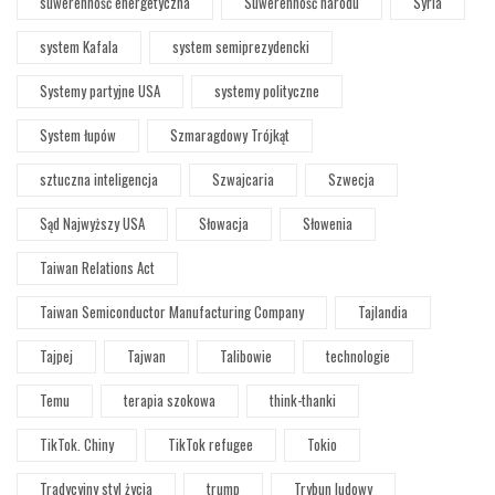
suwerenność energetyczna
Suwerenność narodu
Syria
system Kafala
system semiprezydencki
Systemy partyjne USA
systemy polityczne
System łupów
Szmaragdowy Trójkąt
sztuczna inteligencja
Szwajcaria
Szwecja
Sąd Najwyższy USA
Słowacja
Słowenia
Taiwan Relations Act
Taiwan Semiconductor Manufacturing Company
Tajlandia
Tajpej
Tajwan
Talibowie
technologie
Temu
terapia szokowa
think-thanki
TikTok. Chiny
TikTok refugee
Tokio
Tradycyjny styl życia
trump
Trybun ludowy