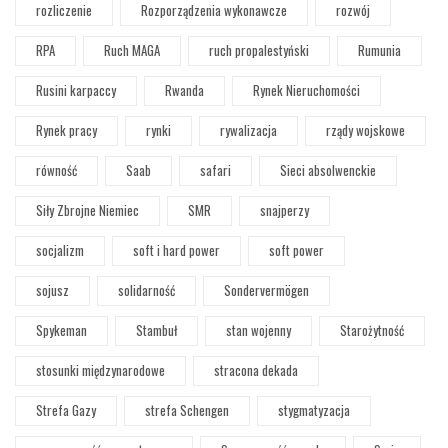
rozliczenie
Rozporządzenia wykonawcze
rozwój
RPA
Ruch MAGA
ruch propalestyński
Rumunia
Rusini karpaccy
Rwanda
Rynek Nieruchomości
Rynek pracy
rynki
rywalizacja
rządy wojskowe
równość
Saab
safari
Sieci absolwenckie
Siły Zbrojne Niemiec
SMR
snajperzy
socjalizm
soft i hard power
soft power
sojusz
solidarność
Sondervermögen
Spykeman
Stambuł
stan wojenny
Starożytność
stosunki międzynarodowe
stracona dekada
Strefa Gazy
strefa Schengen
stygmatyzacja