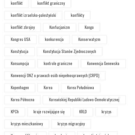
konflikt
konflikt graniczny
konflikt izraelsko-palestyński
konflikty
konflikt zbrojny
Konfucjanizm
Kongo
Kongres USA
konkurencja
Konserwatyzm
Konstytucja
Konstytucja Stanów Zjednoczonych
Konsumpcja
kontrole graniczne
Konwencja Genewska
Konwencji ONZ o prawach osób niepełnosprawnych (CRPD)
Kopenhagen
Korea
Korea Południowa
Korea Północna
Koreańskiej Republiki Ludowo-Demokratycznej
KPCh
kraje rozwijające się
KRLD
kryzys
kryzys mieszkaniowy
kryzys migracyjny