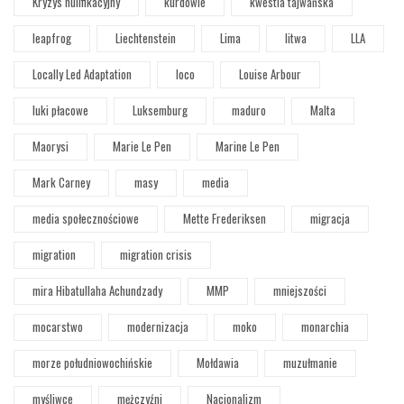
Kryzys nulifikacyjny
kurdowie
kwestia tajwańska
leapfrog
Liechtenstein
Lima
litwa
LLA
Locally Led Adaptation
loco
Louise Arbour
luki płacowe
Luksemburg
maduro
Malta
Maorysi
Marie Le Pen
Marine Le Pen
Mark Carney
masy
media
media społecznościowe
Mette Frederiksen
migracja
migration
migration crisis
mira Hibatullaha Achundzady
MMP
mniejszości
mocarstwo
modernizacja
moko
monarchia
morze południowochińskie
Mołdawia
muzułmanie
myśliwce
mężczyźni
Nacjonalizm