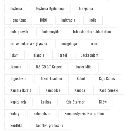
historia
Historia Dyplomacji
hiszpania
Hong Kong
ICRC
imigracja
Indie
indo-pacyfik
Indopacyfik
Infrastructure Adaptation
infrastruktura krytyczna
inwigilacja
iran
Islam
Islandia
izrael
Jacksonizm
Japonia
JAS-39 E/F Gripen
Javier Milei
Jugosławia
Józef Tischner
Kabul
Kaja Kallas
Kamala Harris
Kambodża
Kanada
Kanał Sueski
kapitulacja
kaukaz
Keir Starmer
Kijów
kobity
kolonializm
Komunistyczna Partia Chin
konflikt
konflikt graniczny