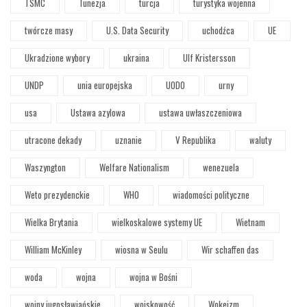
TSMC
Tunezja
turcja
turystyka wojenna
twórcze masy
U.S. Data Security
uchodźca
UE
Ukradzione wybory
ukraina
Ulf Kristersson
UNDP
unia europejska
UODO
urny
usa
Ustawa azylowa
ustawa uwłaszczeniowa
utracone dekady
uznanie
V Republika
waluty
Waszyngton
Welfare Nationalism
wenezuela
Weto prezydenckie
WHO
wiadomości polityczne
Wielka Brytania
wielkoskalowe systemy UE
Wietnam
William McKinley
wiosna w Seulu
Wir schaffen das
woda
wojna
wojna w Bośni
wojny jugosławiańskie
wojskowość
Wokeizm