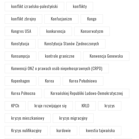
konflikt izraelsko-palestyński
konflikty
konflikt zbrojny
Konfucjanizm
Kongo
Kongres USA
konkurencja
Konserwatyzm
Konstytucja
Konstytucja Stanów Zjednoczonych
Konsumpcja
kontrole graniczne
Konwencja Genewska
Konwencji ONZ o prawach osób niepełnosprawnych (CRPD)
Kopenhagen
Korea
Korea Południowa
Korea Północna
Koreańskiej Republiki Ludowo-Demokratycznej
KPCh
kraje rozwijające się
KRLD
kryzys
kryzys mieszkaniowy
kryzys migracyjny
Kryzys nulifikacyjny
kurdowie
kwestia tajwańska