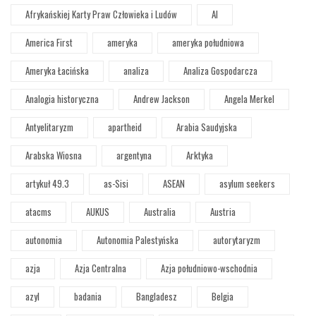
Afrykańskiej Karty Praw Człowieka i Ludów
AI
America First
ameryka
ameryka południowa
Ameryka Łacińska
analiza
Analiza Gospodarcza
Analogia historyczna
Andrew Jackson
Angela Merkel
Antyelitaryzm
apartheid
Arabia Saudyjska
Arabska Wiosna
argentyna
Arktyka
artykuł 49.3
as-Sisi
ASEAN
asylum seekers
atacms
AUKUS
Australia
Austria
autonomia
Autonomia Palestyńska
autorytaryzm
azja
Azja Centralna
Azja południowo-wschodnia
azyl
badania
Bangladesz
Belgia