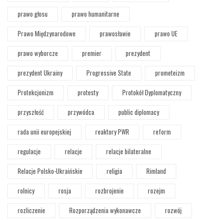
prawo głosu
prawo humanitarne
Prawo Międzynarodowe
prawosławie
prawo UE
prawo wyborcze
premier
prezydent
prezydent Ukrainy
Progressive State
prometeizm
Protekcjonizm
protesty
Protokół Dyplomatyczny
przyszłość
przywódca
public diplomacy
rada unii europejskiej
reaktory PWR
reform
regulacje
relacje
relacje bilateralne
Relacje Polsko-Ukraińskie
religia
Rimland
rolnicy
rosja
rozbrojenie
rozejm
rozliczenie
Rozporządzenia wykonawcze
rozwój