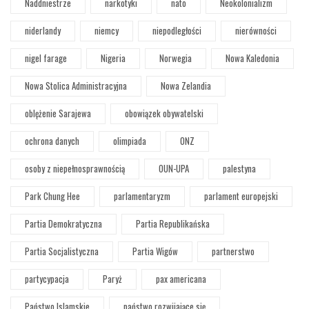
Naddniestrze
narkotyki
nato
Neokolonializm
niderlandy
niemcy
niepodległości
nierówności
nigel farage
Nigeria
Norwegia
Nowa Kaledonia
Nowa Stolica Administracyjna
Nowa Zelandia
oblężenie Sarajewa
obowiązek obywatelski
ochrona danych
olimpiada
ONZ
osoby z niepełnosprawnością
OUN-UPA
palestyna
Park Chung Hee
parlamentaryzm
parlament europejski
Partia Demokratyczna
Partia Republikańska
Partia Socjalistyczna
Partia Wigów
partnerstwo
partycypacja
Paryż
pax americana
Państwo Islamskie
państwo rozwijające się