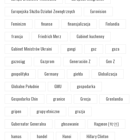
Europejska Służba Działań Zewnętrznych
Eurovision
Feminizm
finanse
finansjalizacja
Finlandia
francja
Friedrich Merz
Gabinet kuchenny
Gabinet Ministrów Ukraini
gangi
gaz
gaza
gazociąg
Gazprom
Generación Z
Gen Z
geopolityka
Germany
giełda
Globalizacja
Globalne Południe
GMU
gospodarka
Gospodarka Chin
granice
Grecja
Grenlandia
gripen
grupy etniczne
gruzja
Gubernator Generalna
głosowanie
Hagyeon (학연)
hamas
handel
Hanoi
Hillary Clinton