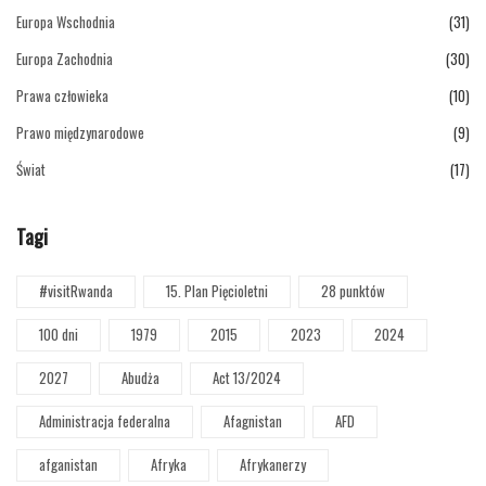
Europa Wschodnia
(31)
Europa Zachodnia
(30)
Prawa człowieka
(10)
Prawo międzynarodowe
(9)
Świat
(17)
Tagi
#visitRwanda
15. Plan Pięcioletni
28 punktów
100 dni
1979
2015
2023
2024
2027
Abudża
Act 13/2024
Administracja federalna
Afagnistan
AFD
afganistan
Afryka
Afrykanerzy