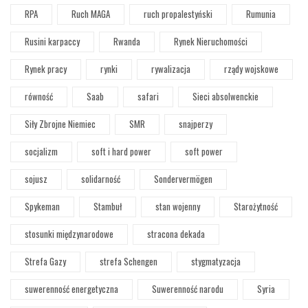
RPA
Ruch MAGA
ruch propalestyński
Rumunia
Rusini karpaccy
Rwanda
Rynek Nieruchomości
Rynek pracy
rynki
rywalizacja
rządy wojskowe
równość
Saab
safari
Sieci absolwenckie
Siły Zbrojne Niemiec
SMR
snajperzy
socjalizm
soft i hard power
soft power
sojusz
solidarność
Sondervermögen
Spykeman
Stambuł
stan wojenny
Starożytność
stosunki międzynarodowe
stracona dekada
Strefa Gazy
strefa Schengen
stygmatyzacja
suwerenność energetyczna
Suwerenność narodu
Syria