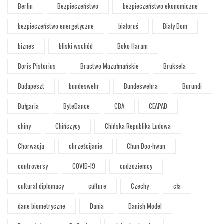
Berlin
Bezpieczeństwo
bezpieczeństwo ekonomiczne
bezpieczeństwo energetyczne
białoruś
Biały Dom
biznes
bliski wschód
Boko Haram
Boris Pistorius
Bractwo Muzułmańskie
Bruksela
Budapeszt
bundeswehr
Bundeswehra
Burundi
Bułgaria
ByteDance
CBA
CEAPAD
chiny
Chińczycy
Chińska Republika Ludowa
Chorwacja
chrześcijanie
Chun Doo-hwan
controversy
COVID-19
cudzoziemcy
cultural diplomacy
culture
Czechy
cła
dane biometryczne
Dania
Danish Model