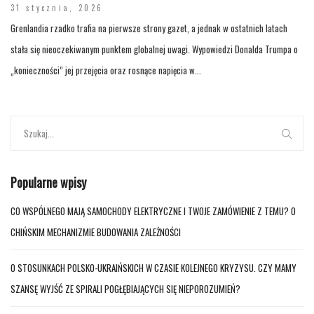
31 stycznia, 2026
Grenlandia rzadko trafia na pierwsze strony gazet, a jednak w ostatnich latach
stała się nieoczekiwanym punktem globalnej uwagi. Wypowiedzi Donalda Trumpa o
„konieczności” jej przejęcia oraz rosnące napięcia w...
Popularne wpisy
CO WSPÓLNEGO MAJĄ SAMOCHODY ELEKTRYCZNE I TWOJE ZAMÓWIENIE Z TEMU? O
CHIŃSKIM MECHANIZMIE BUDOWANIA ZALEŻNOŚCI
O STOSUNKACH POLSKO-UKRAIŃSKICH W CZASIE KOLEJNEGO KRYZYSU. CZY MAMY
SZANSĘ WYJŚĆ ZE SPIRALI POGŁĘBIAJĄCYCH SIĘ NIEPOROZUMIEŃ?