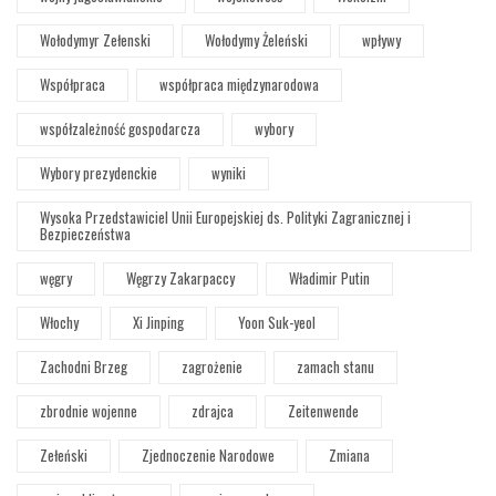
Wołodymyr Zełenski
Wołodymy Żeleński
wpływy
Współpraca
współpraca międzynarodowa
współzależność gospodarcza
wybory
Wybory prezydenckie
wyniki
Wysoka Przedstawiciel Unii Europejskiej ds. Polityki Zagranicznej i
Bezpieczeństwa
węgry
Węgrzy Zakarpaccy
Władimir Putin
Włochy
Xi Jinping
Yoon Suk-yeol
Zachodni Brzeg
zagrożenie
zamach stanu
zbrodnie wojenne
zdrajca
Zeitenwende
Zełeński
Zjednoczenie Narodowe
Zmiana