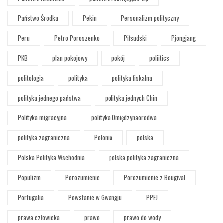
Państwo Środka
Pekin
Personalizm polityczny
Peru
Petro Poroszenko
Piłsudski
Pjongjang
PKB
plan pokojowy
pokój
poliitics
politologia
polityka
polityka fiskalna
polityka jednego państwa
polityka jednych Chin
Polityka migracyjna
polityka Omiędzynaorodwa
polityka zagraniczna
Polonia
polska
Polska Polityka Wschodnia
polska polityka zagraniczna
Populizm
Porozumienie
Porozumienie z Bougival
Portugalia
Powstanie w Gwangju
PPEJ
prawa człowieka
prawo
prawo do wody