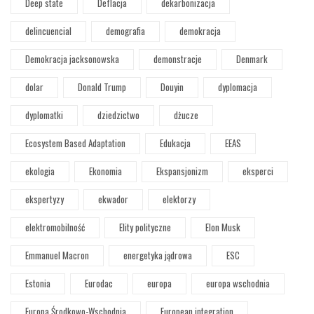
Deep state
Deflacja
dekarbonizacja
delincuencial
demografia
demokracja
Demokracja jacksonowska
demonstracje
Denmark
dolar
Donald Trump
Douyin
dyplomacja
dyplomatki
dziedzictwo
dżucze
Ecosystem Based Adaptation
Edukacja
EEAS
ekologia
Ekonomia
Ekspansjonizm
eksperci
ekspertyzy
ekwador
elektorzy
elektromobilność
Elity polityczne
Elon Musk
Emmanuel Macron
energetyka jądrowa
ESC
Estonia
Eurodac
europa
europa wschodnia
Europa Środkowo-Wschodnia
European integration