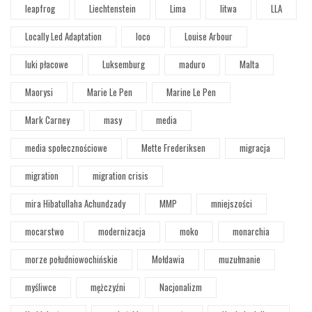
leapfrog
Liechtenstein
Lima
litwa
LLA
Locally Led Adaptation
loco
Louise Arbour
luki płacowe
Luksemburg
maduro
Malta
Maorysi
Marie Le Pen
Marine Le Pen
Mark Carney
masy
media
media społecznościowe
Mette Frederiksen
migracja
migration
migration crisis
mira Hibatullaha Achundzady
MMP
mniejszości
mocarstwo
modernizacja
moko
monarchia
morze południowochińskie
Mołdawia
muzułmanie
myśliwce
mężczyźni
Nacjonalizm