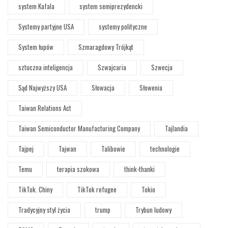
system Kafala
system semiprezydencki
Systemy partyjne USA
systemy polityczne
System łupów
Szmaragdowy Trójkąt
sztuczna inteligencja
Szwajcaria
Szwecja
Sąd Najwyższy USA
Słowacja
Słowenia
Taiwan Relations Act
Taiwan Semiconductor Manufacturing Company
Tajlandia
Tajpej
Tajwan
Talibowie
technologie
Temu
terapia szokowa
think-thanki
TikTok. Chiny
TikTok refugee
Tokio
Tradycyjny styl życia
trump
Trybun ludowy