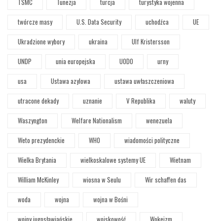
TSMC
Tunezja
turcja
turystyka wojenna
twórcze masy
U.S. Data Security
uchodźca
UE
Ukradzione wybory
ukraina
Ulf Kristersson
UNDP
unia europejska
UODO
urny
usa
Ustawa azylowa
ustawa uwłaszczeniowa
utracone dekady
uznanie
V Republika
waluty
Waszyngton
Welfare Nationalism
wenezuela
Weto prezydenckie
WHO
wiadomości polityczne
Wielka Brytania
wielkoskalowe systemy UE
Wietnam
William McKinley
wiosna w Seulu
Wir schaffen das
woda
wojna
wojna w Bośni
wojny jugosławiańskie
wojskowość
Wokeizm