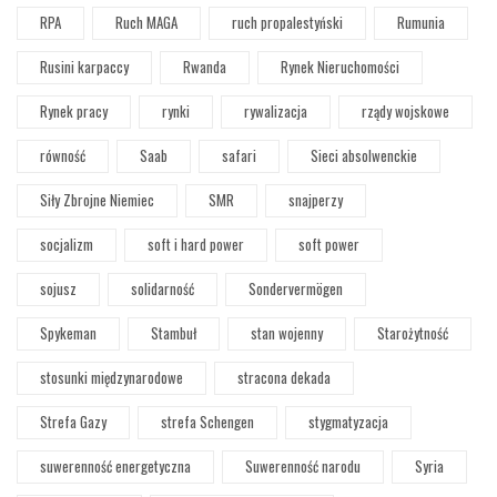
RPA
Ruch MAGA
ruch propalestyński
Rumunia
Rusini karpaccy
Rwanda
Rynek Nieruchomości
Rynek pracy
rynki
rywalizacja
rządy wojskowe
równość
Saab
safari
Sieci absolwenckie
Siły Zbrojne Niemiec
SMR
snajperzy
socjalizm
soft i hard power
soft power
sojusz
solidarność
Sondervermögen
Spykeman
Stambuł
stan wojenny
Starożytność
stosunki międzynarodowe
stracona dekada
Strefa Gazy
strefa Schengen
stygmatyzacja
suwerenność energetyczna
Suwerenność narodu
Syria