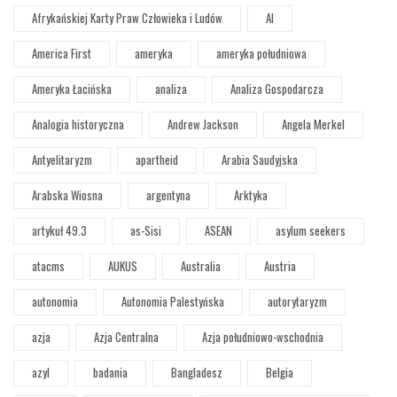
Afrykańskiej Karty Praw Człowieka i Ludów
AI
America First
ameryka
ameryka południowa
Ameryka Łacińska
analiza
Analiza Gospodarcza
Analogia historyczna
Andrew Jackson
Angela Merkel
Antyelitaryzm
apartheid
Arabia Saudyjska
Arabska Wiosna
argentyna
Arktyka
artykuł 49.3
as-Sisi
ASEAN
asylum seekers
atacms
AUKUS
Australia
Austria
autonomia
Autonomia Palestyńska
autorytaryzm
azja
Azja Centralna
Azja południowo-wschodnia
azyl
badania
Bangladesz
Belgia