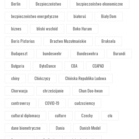
Berlin
Bezpieczeństwo
bezpieczeństwo ekonomiczne
bezpieczeństwo energetyczne
białoruś
Biały Dom
biznes
bliski wschód
Boko Haram
Boris Pistorius
Bractwo Muzułmańskie
Bruksela
Budapeszt
bundeswehr
Bundeswehra
Burundi
Bułgaria
ByteDance
CBA
CEAPAD
chiny
Chińczycy
Chińska Republika Ludowa
Chorwacja
chrześcijanie
Chun Doo-hwan
controversy
COVID-19
cudzoziemcy
cultural diplomacy
culture
Czechy
cła
dane biometryczne
Dania
Danish Model