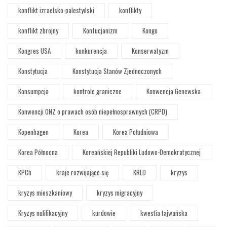
konflikt izraelsko-palestyński
konflikty
konflikt zbrojny
Konfucjanizm
Kongo
Kongres USA
konkurencja
Konserwatyzm
Konstytucja
Konstytucja Stanów Zjednoczonych
Konsumpcja
kontrole graniczne
Konwencja Genewska
Konwencji ONZ o prawach osób niepełnosprawnych (CRPD)
Kopenhagen
Korea
Korea Południowa
Korea Północna
Koreańskiej Republiki Ludowo-Demokratycznej
KPCh
kraje rozwijające się
KRLD
kryzys
kryzys mieszkaniowy
kryzys migracyjny
Kryzys nulifikacyjny
kurdowie
kwestia tajwańska