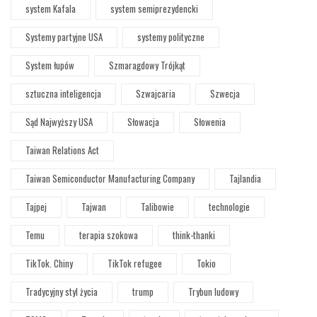
system Kafala
system semiprezydencki
Systemy partyjne USA
systemy polityczne
System łupów
Szmaragdowy Trójkąt
sztuczna inteligencja
Szwajcaria
Szwecja
Sąd Najwyższy USA
Słowacja
Słowenia
Taiwan Relations Act
Taiwan Semiconductor Manufacturing Company
Tajlandia
Tajpej
Tajwan
Talibowie
technologie
Temu
terapia szokowa
think-thanki
TikTok. Chiny
TikTok refugee
Tokio
Tradycyjny styl życia
trump
Trybun ludowy