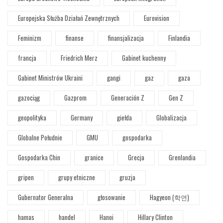
Europejska Służba Działań Zewnętrznych
Eurovision
Feminizm
finanse
finansjalizacja
Finlandia
francja
Friedrich Merz
Gabinet kuchenny
Gabinet Ministrów Ukraini
gangi
gaz
gaza
gazociąg
Gazprom
Generación Z
Gen Z
geopolityka
Germany
giełda
Globalizacja
Globalne Południe
GMU
gospodarka
Gospodarka Chin
granice
Grecja
Grenlandia
gripen
grupy etniczne
gruzja
Gubernator Generalna
głosowanie
Hagyeon (학연)
hamas
handel
Hanoi
Hillary Clinton