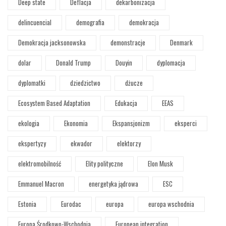
Deep state
Deflacja
dekarbonizacja
delincuencial
demografia
demokracja
Demokracja jacksonowska
demonstracje
Denmark
dolar
Donald Trump
Douyin
dyplomacja
dyplomatki
dziedzictwo
dżucze
Ecosystem Based Adaptation
Edukacja
EEAS
ekologia
Ekonomia
Ekspansjonizm
eksperci
ekspertyzy
ekwador
elektorzy
elektromobilność
Elity polityczne
Elon Musk
Emmanuel Macron
energetyka jądrowa
ESC
Estonia
Eurodac
europa
europa wschodnia
Europa Środkowo-Wschodnia
European integration