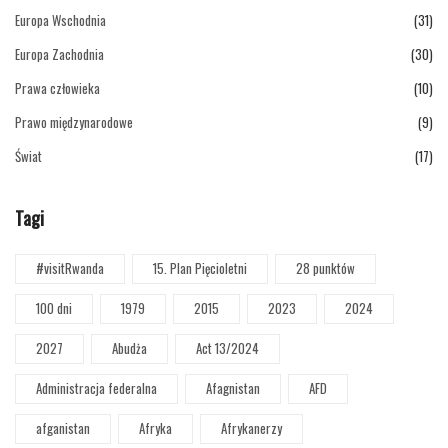
Europa Wschodnia
(31)
Europa Zachodnia
(30)
Prawa człowieka
(10)
Prawo międzynarodowe
(9)
Świat
(17)
Tagi
#visitRwanda
15. Plan Pięcioletni
28 punktów
100 dni
1979
2015
2023
2024
2027
Abudża
Act 13/2024
Administracja federalna
Afagnistan
AFD
afganistan
Afryka
Afrykanerzy