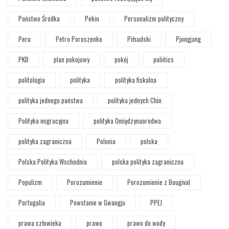
Państwo Środka
Pekin
Personalizm polityczny
Peru
Petro Poroszenko
Piłsudski
Pjongjang
PKB
plan pokojowy
pokój
poliitics
politologia
polityka
polityka fiskalna
polityka jednego państwa
polityka jednych Chin
Polityka migracyjna
polityka Omiędzynaorodwa
polityka zagraniczna
Polonia
polska
Polska Polityka Wschodnia
polska polityka zagraniczna
Populizm
Porozumienie
Porozumienie z Bougival
Portugalia
Powstanie w Gwangju
PPEJ
prawa człowieka
prawo
prawo do wody