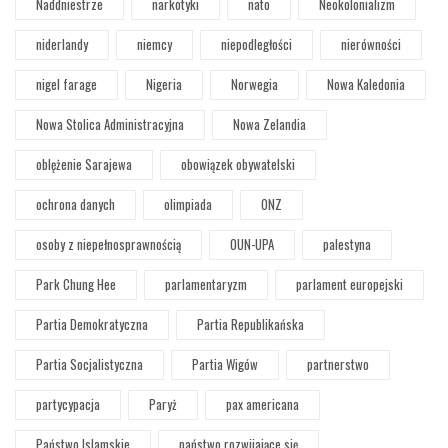
Naddniestrze
narkotyki
nato
Neokolonializm
niderlandy
niemcy
niepodległości
nierówności
nigel farage
Nigeria
Norwegia
Nowa Kaledonia
Nowa Stolica Administracyjna
Nowa Zelandia
oblężenie Sarajewa
obowiązek obywatelski
ochrona danych
olimpiada
ONZ
osoby z niepełnosprawnością
OUN-UPA
palestyna
Park Chung Hee
parlamentaryzm
parlament europejski
Partia Demokratyczna
Partia Republikańska
Partia Socjalistyczna
Partia Wigów
partnerstwo
partycypacja
Paryż
pax americana
Państwo Islamskie
państwo rozwijające się