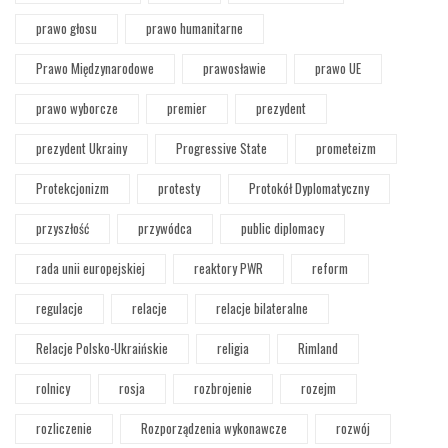
prawo głosu
prawo humanitarne
Prawo Międzynarodowe
prawosławie
prawo UE
prawo wyborcze
premier
prezydent
prezydent Ukrainy
Progressive State
prometeizm
Protekcjonizm
protesty
Protokół Dyplomatyczny
przyszłość
przywódca
public diplomacy
rada unii europejskiej
reaktory PWR
reform
regulacje
relacje
relacje bilateralne
Relacje Polsko-Ukraińskie
religia
Rimland
rolnicy
rosja
rozbrojenie
rozejm
rozliczenie
Rozporządzenia wykonawcze
rozwój