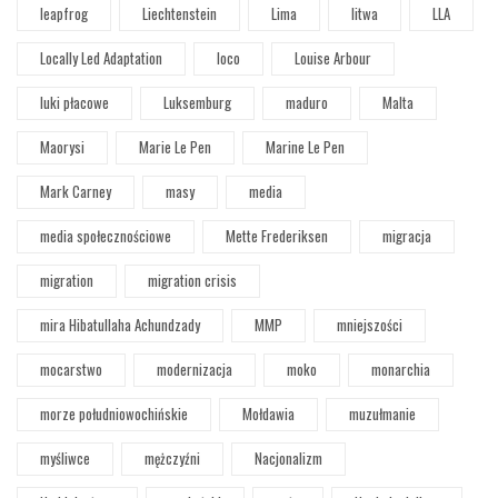
leapfrog
Liechtenstein
Lima
litwa
LLA
Locally Led Adaptation
loco
Louise Arbour
luki płacowe
Luksemburg
maduro
Malta
Maorysi
Marie Le Pen
Marine Le Pen
Mark Carney
masy
media
media społecznościowe
Mette Frederiksen
migracja
migration
migration crisis
mira Hibatullaha Achundzady
MMP
mniejszości
mocarstwo
modernizacja
moko
monarchia
morze południowochińskie
Mołdawia
muzułmanie
myśliwce
mężczyźni
Nacjonalizm