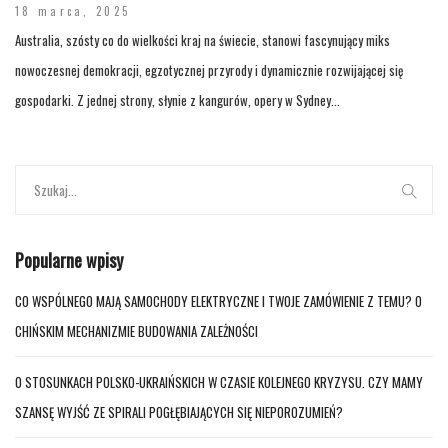
18 marca, 2025
Australia, szósty co do wielkości kraj na świecie, stanowi fascynujący miks
nowoczesnej demokracji, egzotycznej przyrody i dynamicznie rozwijającej się
gospodarki. Z jednej strony, słynie z kangurów, opery w Sydney...
Popularne wpisy
CO WSPÓLNEGO MAJĄ SAMOCHODY ELEKTRYCZNE I TWOJE ZAMÓWIENIE Z TEMU? O
CHIŃSKIM MECHANIZMIE BUDOWANIA ZALEŻNOŚCI
O STOSUNKACH POLSKO-UKRAIŃSKICH W CZASIE KOLEJNEGO KRYZYSU. CZY MAMY
SZANSĘ WYJŚĆ ZE SPIRALI POGŁĘBIAJĄCYCH SIĘ NIEPOROZUMIEŃ?