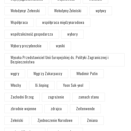
Wołodymyr Zełenski
Wołodymy Żeleński
wpływy
Współpraca
współpraca międzynarodowa
współzależność gospodarcza
wybory
Wybory prezydenckie
wyniki
Wysoka Przedstawiciel Unii Europejskiej ds. Polityki Zagranicznej i
Bezpieczeństwa
węgry
Węgrzy Zakarpaccy
Władimir Putin
Włochy
Xi Jinping
Yoon Suk-yeol
Zachodni Brzeg
zagrożenie
zamach stanu
zbrodnie wojenne
zdrajca
Zeitenwende
Zełeński
Zjednoczenie Narodowe
Zmiana