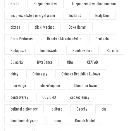
Berlin
Bezpieczeństwo
bezpieczeństwo ekonomiczne
bezpieczeństwo energetyczne
białoruś
Biały Dom
biznes
bliski wschód
Boko Haram
Boris Pistorius
Bractwo Muzułmańskie
Bruksela
Budapeszt
bundeswehr
Bundeswehra
Burundi
Bułgaria
ByteDance
CBA
CEAPAD
chiny
Chińczycy
Chińska Republika Ludowa
Chorwacja
chrześcijanie
Chun Doo-hwan
controversy
COVID-19
cudzoziemcy
cultural diplomacy
culture
Czechy
cła
dane biometryczne
Dania
Danish Model