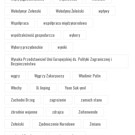
Wołodymyr Zełenski
Wołodymy Żeleński
wpływy
Współpraca
współpraca międzynarodowa
współzależność gospodarcza
wybory
Wybory prezydenckie
wyniki
Wysoka Przedstawiciel Unii Europejskiej ds. Polityki Zagranicznej i
Bezpieczeństwa
węgry
Węgrzy Zakarpaccy
Władimir Putin
Włochy
Xi Jinping
Yoon Suk-yeol
Zachodni Brzeg
zagrożenie
zamach stanu
zbrodnie wojenne
zdrajca
Zeitenwende
Zełeński
Zjednoczenie Narodowe
Zmiana