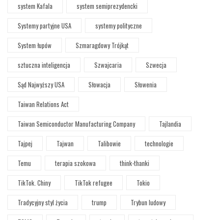
system Kafala
system semiprezydencki
Systemy partyjne USA
systemy polityczne
System łupów
Szmaragdowy Trójkąt
sztuczna inteligencja
Szwajcaria
Szwecja
Sąd Najwyższy USA
Słowacja
Słowenia
Taiwan Relations Act
Taiwan Semiconductor Manufacturing Company
Tajlandia
Tajpej
Tajwan
Talibowie
technologie
Temu
terapia szokowa
think-thanki
TikTok. Chiny
TikTok refugee
Tokio
Tradycyjny styl życia
trump
Trybun ludowy