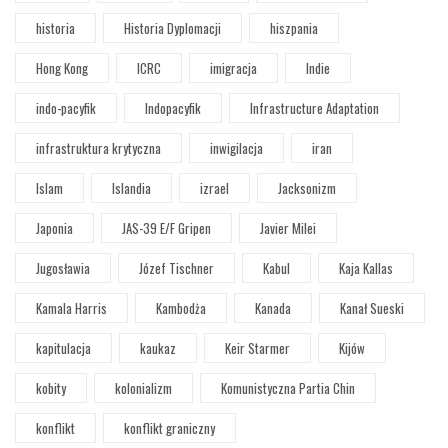
historia
Historia Dyplomacji
hiszpania
Hong Kong
ICRC
imigracja
Indie
indo-pacyfik
Indopacyfik
Infrastructure Adaptation
infrastruktura krytyczna
inwigilacja
iran
Islam
Islandia
izrael
Jacksonizm
Japonia
JAS-39 E/F Gripen
Javier Milei
Jugosławia
Józef Tischner
Kabul
Kaja Kallas
Kamala Harris
Kambodża
Kanada
Kanał Sueski
kapitulacja
kaukaz
Keir Starmer
Kijów
kobity
kolonializm
Komunistyczna Partia Chin
konflikt
konflikt graniczny