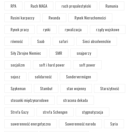
RPA
Ruch MAGA
ruch propalestyński
Rumunia
Rusini karpaccy
Rwanda
Rynek Nieruchomości
Rynek pracy
rynki
rywalizacja
rządy wojskowe
równość
Saab
safari
Sieci absolwenckie
Siły Zbrojne Niemiec
SMR
snajperzy
socjalizm
soft i hard power
soft power
sojusz
solidarność
Sondervermögen
Spykeman
Stambuł
stan wojenny
Starożytność
stosunki międzynarodowe
stracona dekada
Strefa Gazy
strefa Schengen
stygmatyzacja
suwerenność energetyczna
Suwerenność narodu
Syria