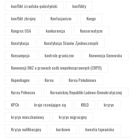
konflikt izraelsko-palestyński
konflikty
konflikt zbrojny
Konfucjanizm
Kongo
Kongres USA
konkurencja
Konserwatyzm
Konstytucja
Konstytucja Stanów Zjednoczonych
Konsumpcja
kontrole graniczne
Konwencja Genewska
Konwencji ONZ o prawach osób niepełnosprawnych (CRPD)
Kopenhagen
Korea
Korea Południowa
Korea Północna
Koreańskiej Republiki Ludowo-Demokratycznej
KPCh
kraje rozwijające się
KRLD
kryzys
kryzys mieszkaniowy
kryzys migracyjny
Kryzys nulifikacyjny
kurdowie
kwestia tajwańska