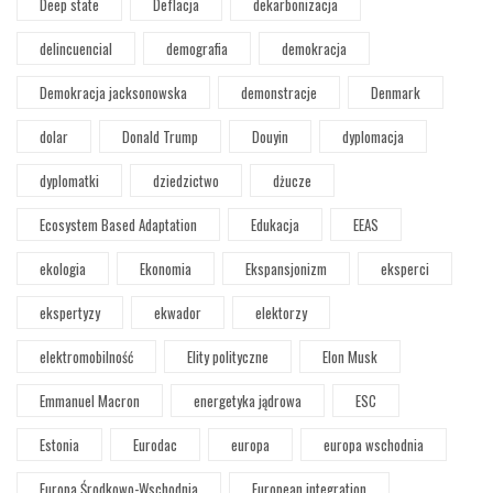
Deep state
Deflacja
dekarbonizacja
delincuencial
demografia
demokracja
Demokracja jacksonowska
demonstracje
Denmark
dolar
Donald Trump
Douyin
dyplomacja
dyplomatki
dziedzictwo
dżucze
Ecosystem Based Adaptation
Edukacja
EEAS
ekologia
Ekonomia
Ekspansjonizm
eksperci
ekspertyzy
ekwador
elektorzy
elektromobilność
Elity polityczne
Elon Musk
Emmanuel Macron
energetyka jądrowa
ESC
Estonia
Eurodac
europa
europa wschodnia
Europa Środkowo-Wschodnia
European integration