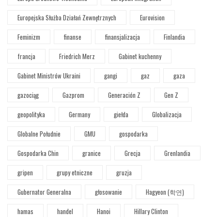
Europejska Służba Działań Zewnętrznych
Eurovision
Feminizm
finanse
finansjalizacja
Finlandia
francja
Friedrich Merz
Gabinet kuchenny
Gabinet Ministrów Ukraini
gangi
gaz
gaza
gazociąg
Gazprom
Generación Z
Gen Z
geopolityka
Germany
giełda
Globalizacja
Globalne Południe
GMU
gospodarka
Gospodarka Chin
granice
Grecja
Grenlandia
gripen
grupy etniczne
gruzja
Gubernator Generalna
głosowanie
Hagyeon (학연)
hamas
handel
Hanoi
Hillary Clinton