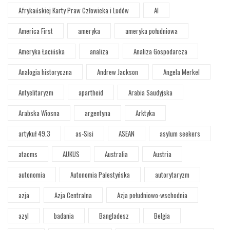
Afrykańskiej Karty Praw Człowieka i Ludów
AI
America First
ameryka
ameryka południowa
Ameryka Łacińska
analiza
Analiza Gospodarcza
Analogia historyczna
Andrew Jackson
Angela Merkel
Antyelitaryzm
apartheid
Arabia Saudyjska
Arabska Wiosna
argentyna
Arktyka
artykuł 49.3
as-Sisi
ASEAN
asylum seekers
atacms
AUKUS
Australia
Austria
autonomia
Autonomia Palestyńska
autorytaryzm
azja
Azja Centralna
Azja południowo-wschodnia
azyl
badania
Bangladesz
Belgia