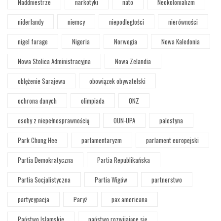
Naddniestrze
narkotyki
nato
Neokolonializm
niderlandy
niemcy
niepodległości
nierówności
nigel farage
Nigeria
Norwegia
Nowa Kaledonia
Nowa Stolica Administracyjna
Nowa Zelandia
oblężenie Sarajewa
obowiązek obywatelski
ochrona danych
olimpiada
ONZ
osoby z niepełnosprawnością
OUN-UPA
palestyna
Park Chung Hee
parlamentaryzm
parlament europejski
Partia Demokratyczna
Partia Republikańska
Partia Socjalistyczna
Partia Wigów
partnerstwo
partycypacja
Paryż
pax americana
Państwo Islamskie
państwo rozwijające się