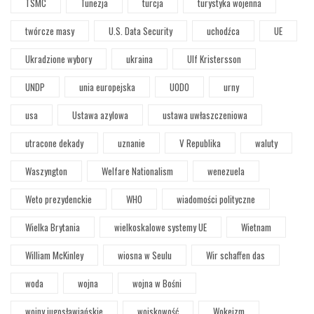
TSMC
Tunezja
turcja
turystyka wojenna
twórcze masy
U.S. Data Security
uchodźca
UE
Ukradzione wybory
ukraina
Ulf Kristersson
UNDP
unia europejska
UODO
urny
usa
Ustawa azylowa
ustawa uwłaszczeniowa
utracone dekady
uznanie
V Republika
waluty
Waszyngton
Welfare Nationalism
wenezuela
Weto prezydenckie
WHO
wiadomości polityczne
Wielka Brytania
wielkoskalowe systemy UE
Wietnam
William McKinley
wiosna w Seulu
Wir schaffen das
woda
wojna
wojna w Bośni
wojny jugosławiańskie
wojskowość
Wokeizm