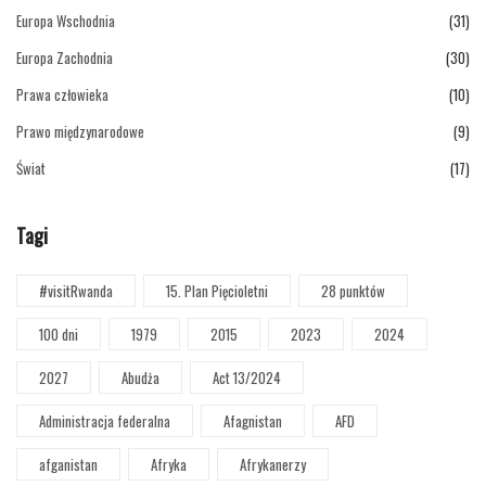
Europa Wschodnia
(31)
Europa Zachodnia
(30)
Prawa człowieka
(10)
Prawo międzynarodowe
(9)
Świat
(17)
Tagi
#visitRwanda
15. Plan Pięcioletni
28 punktów
100 dni
1979
2015
2023
2024
2027
Abudża
Act 13/2024
Administracja federalna
Afagnistan
AFD
afganistan
Afryka
Afrykanerzy