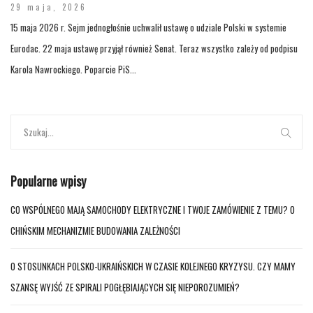
29 maja, 2026
15 maja 2026 r. Sejm jednogłośnie uchwalił ustawę o udziale Polski w systemie
Eurodac. 22 maja ustawę przyjął również Senat. Teraz wszystko zależy od podpisu
Karola Nawrockiego. Poparcie PiS...
Popularne wpisy
CO WSPÓLNEGO MAJĄ SAMOCHODY ELEKTRYCZNE I TWOJE ZAMÓWIENIE Z TEMU? O
CHIŃSKIM MECHANIZMIE BUDOWANIA ZALEŻNOŚCI
O STOSUNKACH POLSKO-UKRAIŃSKICH W CZASIE KOLEJNEGO KRYZYSU. CZY MAMY
SZANSĘ WYJŚĆ ZE SPIRALI POGŁĘBIAJĄCYCH SIĘ NIEPOROZUMIEŃ?