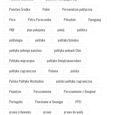
Państwo Środka
Pekin
Personalizm polityczny
Peru
Petro Poroszenko
Piłsudski
Pjongjang
PKB
plan pokojowy
pokój
poliitics
politologia
polityka
polityka fiskalna
polityka jednego państwa
polityka jednych Chin
Polityka migracyjna
polityka Omiędzynaorodwa
polityka zagraniczna
Polonia
polska
Polska Polityka Wschodnia
polska polityka zagraniczna
Populizm
Porozumienie
Porozumienie z Bougival
Portugalia
Powstanie w Gwangju
PPEJ
prawa człowieka
prawo
prawo do wody