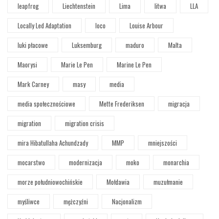
leapfrog
Liechtenstein
Lima
litwa
LLA
Locally Led Adaptation
loco
Louise Arbour
luki płacowe
Luksemburg
maduro
Malta
Maorysi
Marie Le Pen
Marine Le Pen
Mark Carney
masy
media
media społecznościowe
Mette Frederiksen
migracja
migration
migration crisis
mira Hibatullaha Achundzady
MMP
mniejszości
mocarstwo
modernizacja
moko
monarchia
morze południowochińskie
Mołdawia
muzułmanie
myśliwce
mężczyźni
Nacjonalizm