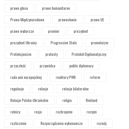
prawo głosu
prawo humanitarne
Prawo Międzynarodowe
prawosławie
prawo UE
prawo wyborcze
premier
prezydent
prezydent Ukrainy
Progressive State
prometeizm
Protekcjonizm
protesty
Protokół Dyplomatyczny
przyszłość
przywódca
public diplomacy
rada unii europejskiej
reaktory PWR
reform
regulacje
relacje
relacje bilateralne
Relacje Polsko-Ukraińskie
religia
Rimland
rolnicy
rosja
rozbrojenie
rozejm
rozliczenie
Rozporządzenia wykonawcze
rozwój