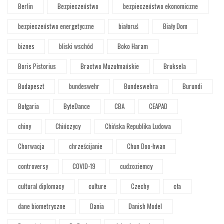
Berlin
Bezpieczeństwo
bezpieczeństwo ekonomiczne
bezpieczeństwo energetyczne
białoruś
Biały Dom
biznes
bliski wschód
Boko Haram
Boris Pistorius
Bractwo Muzułmańskie
Bruksela
Budapeszt
bundeswehr
Bundeswehra
Burundi
Bułgaria
ByteDance
CBA
CEAPAD
chiny
Chińczycy
Chińska Republika Ludowa
Chorwacja
chrześcijanie
Chun Doo-hwan
controversy
COVID-19
cudzoziemcy
cultural diplomacy
culture
Czechy
cła
dane biometryczne
Dania
Danish Model