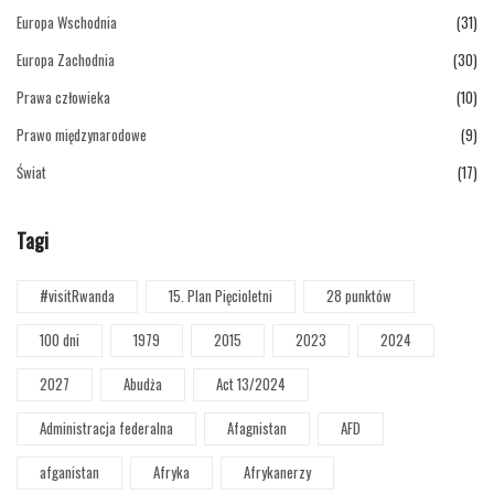
Europa Wschodnia
(31)
Europa Zachodnia
(30)
Prawa człowieka
(10)
Prawo międzynarodowe
(9)
Świat
(17)
Tagi
#visitRwanda
15. Plan Pięcioletni
28 punktów
100 dni
1979
2015
2023
2024
2027
Abudża
Act 13/2024
Administracja federalna
Afagnistan
AFD
afganistan
Afryka
Afrykanerzy