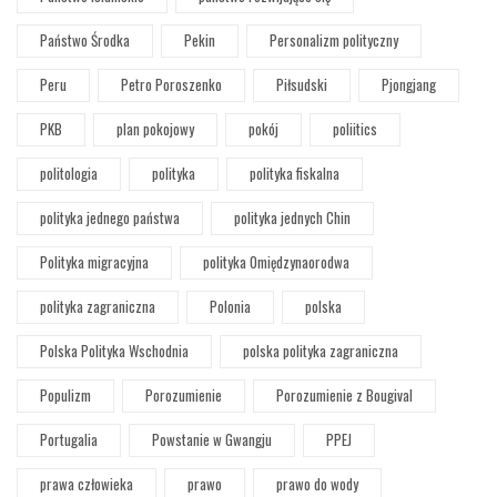
Państwo Środka
Pekin
Personalizm polityczny
Peru
Petro Poroszenko
Piłsudski
Pjongjang
PKB
plan pokojowy
pokój
poliitics
politologia
polityka
polityka fiskalna
polityka jednego państwa
polityka jednych Chin
Polityka migracyjna
polityka Omiędzynaorodwa
polityka zagraniczna
Polonia
polska
Polska Polityka Wschodnia
polska polityka zagraniczna
Populizm
Porozumienie
Porozumienie z Bougival
Portugalia
Powstanie w Gwangju
PPEJ
prawa człowieka
prawo
prawo do wody