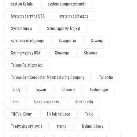
system Kafala
system semiprezydencki
Systemy partyjne USA
systemy polityczne
System łupów
Szmaragdowy Trójkąt
sztuczna inteligencja
Szwajcaria
Szwecja
Sąd Najwyższy USA
Słowacja
Słowenia
Taiwan Relations Act
Taiwan Semiconductor Manufacturing Company
Tajlandia
Tajpej
Tajwan
Talibowie
technologie
Temu
terapia szokowa
think-thanki
TikTok. Chiny
TikTok refugee
Tokio
Tradycyjny styl życia
trump
Trybun ludowy