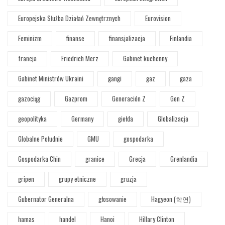
Europejska Służba Działań Zewnętrznych
Eurovision
Feminizm
finanse
finansjalizacja
Finlandia
francja
Friedrich Merz
Gabinet kuchenny
Gabinet Ministrów Ukraini
gangi
gaz
gaza
gazociąg
Gazprom
Generación Z
Gen Z
geopolityka
Germany
giełda
Globalizacja
Globalne Południe
GMU
gospodarka
Gospodarka Chin
granice
Grecja
Grenlandia
gripen
grupy etniczne
gruzja
Gubernator Generalna
głosowanie
Hagyeon (학연)
hamas
handel
Hanoi
Hillary Clinton