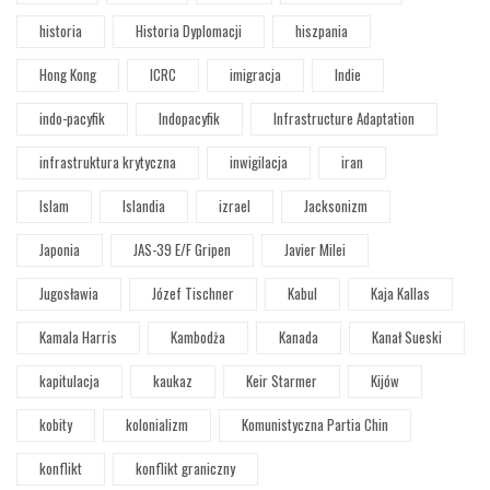
historia
Historia Dyplomacji
hiszpania
Hong Kong
ICRC
imigracja
Indie
indo-pacyfik
Indopacyfik
Infrastructure Adaptation
infrastruktura krytyczna
inwigilacja
iran
Islam
Islandia
izrael
Jacksonizm
Japonia
JAS-39 E/F Gripen
Javier Milei
Jugosławia
Józef Tischner
Kabul
Kaja Kallas
Kamala Harris
Kambodża
Kanada
Kanał Sueski
kapitulacja
kaukaz
Keir Starmer
Kijów
kobity
kolonializm
Komunistyczna Partia Chin
konflikt
konflikt graniczny