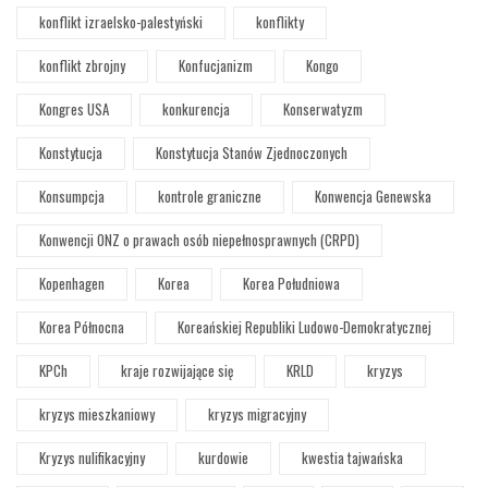
konflikt izraelsko-palestyński
konflikty
konflikt zbrojny
Konfucjanizm
Kongo
Kongres USA
konkurencja
Konserwatyzm
Konstytucja
Konstytucja Stanów Zjednoczonych
Konsumpcja
kontrole graniczne
Konwencja Genewska
Konwencji ONZ o prawach osób niepełnosprawnych (CRPD)
Kopenhagen
Korea
Korea Południowa
Korea Północna
Koreańskiej Republiki Ludowo-Demokratycznej
KPCh
kraje rozwijające się
KRLD
kryzys
kryzys mieszkaniowy
kryzys migracyjny
Kryzys nulifikacyjny
kurdowie
kwestia tajwańska