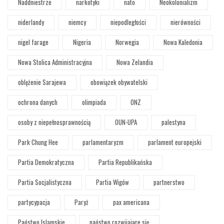
Naddniestrze
narkotyki
nato
Neokolonializm
niderlandy
niemcy
niepodległości
nierówności
nigel farage
Nigeria
Norwegia
Nowa Kaledonia
Nowa Stolica Administracyjna
Nowa Zelandia
oblężenie Sarajewa
obowiązek obywatelski
ochrona danych
olimpiada
ONZ
osoby z niepełnosprawnością
OUN-UPA
palestyna
Park Chung Hee
parlamentaryzm
parlament europejski
Partia Demokratyczna
Partia Republikańska
Partia Socjalistyczna
Partia Wigów
partnerstwo
partycypacja
Paryż
pax americana
Państwo Islamskie
państwo rozwijające się