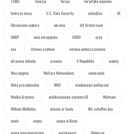
TSMC
Tunezja
turcja
turystyka wojenna
twórcze masy
U.S. Data Security
uchodźca
UE
Ukradzione wybory
ukraina
Ulf Kristersson
UNDP
unia europejska
UODO
urny
usa
Ustawa azylowa
ustawa uwłaszczeniowa
utracone dekady
uznanie
V Republika
waluty
Waszyngton
Welfare Nationalism
wenezuela
Weto prezydenckie
WHO
wiadomości polityczne
Wielka Brytania
wielkoskalowe systemy UE
Wietnam
William McKinley
wiosna w Seulu
Wir schaffen das
woda
wojna
wojna w Bośni
wojny jugosławiańskie
wojskowość
Wokeizm