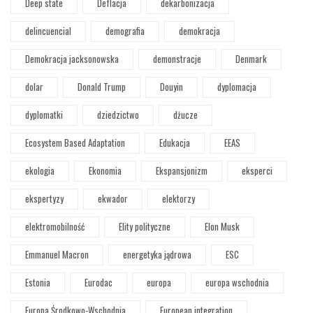
Deep state
Deflacja
dekarbonizacja
delincuencial
demografia
demokracja
Demokracja jacksonowska
demonstracje
Denmark
dolar
Donald Trump
Douyin
dyplomacja
dyplomatki
dziedzictwo
dżucze
Ecosystem Based Adaptation
Edukacja
EEAS
ekologia
Ekonomia
Ekspansjonizm
eksperci
ekspertyzy
ekwador
elektorzy
elektromobilność
Elity polityczne
Elon Musk
Emmanuel Macron
energetyka jądrowa
ESC
Estonia
Eurodac
europa
europa wschodnia
Europa Środkowo-Wschodnia
European integration