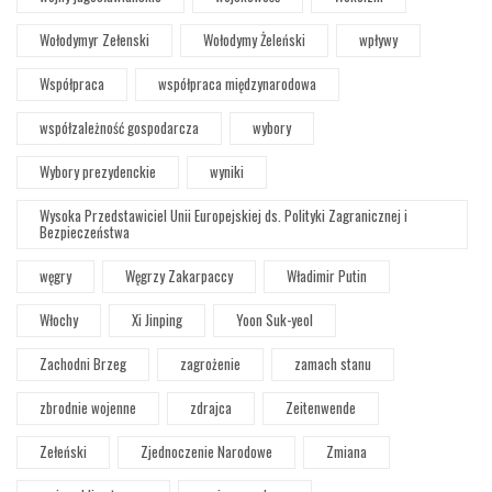
Wołodymyr Zełenski
Wołodymy Żeleński
wpływy
Współpraca
współpraca międzynarodowa
współzależność gospodarcza
wybory
Wybory prezydenckie
wyniki
Wysoka Przedstawiciel Unii Europejskiej ds. Polityki Zagranicznej i
Bezpieczeństwa
węgry
Węgrzy Zakarpaccy
Władimir Putin
Włochy
Xi Jinping
Yoon Suk-yeol
Zachodni Brzeg
zagrożenie
zamach stanu
zbrodnie wojenne
zdrajca
Zeitenwende
Zełeński
Zjednoczenie Narodowe
Zmiana