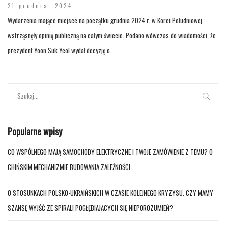
21 grudnia, 2024
Wydarzenia mające miejsce na początku grudnia 2024 r. w Korei Południowej
wstrząsnęły opinią publiczną na całym świecie. Podano wówczas do wiadomości, że
prezydent Yoon Suk Yeol wydał decyzję o...
Popularne wpisy
CO WSPÓLNEGO MAJĄ SAMOCHODY ELEKTRYCZNE I TWOJE ZAMÓWIENIE Z TEMU? O
CHIŃSKIM MECHANIZMIE BUDOWANIA ZALEŻNOŚCI
O STOSUNKACH POLSKO-UKRAIŃSKICH W CZASIE KOLEJNEGO KRYZYSU. CZY MAMY
SZANSĘ WYJŚĆ ZE SPIRALI POGŁĘBIAJĄCYCH SIĘ NIEPOROZUMIEŃ?