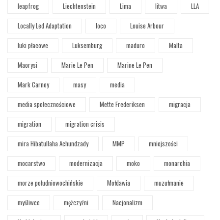
leapfrog
Liechtenstein
Lima
litwa
LLA
Locally Led Adaptation
loco
Louise Arbour
luki płacowe
Luksemburg
maduro
Malta
Maorysi
Marie Le Pen
Marine Le Pen
Mark Carney
masy
media
media społecznościowe
Mette Frederiksen
migracja
migration
migration crisis
mira Hibatullaha Achundzady
MMP
mniejszości
mocarstwo
modernizacja
moko
monarchia
morze południowochińskie
Mołdawia
muzułmanie
myśliwce
mężczyźni
Nacjonalizm