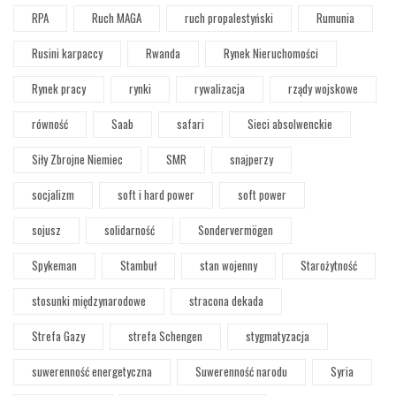
RPA
Ruch MAGA
ruch propalestyński
Rumunia
Rusini karpaccy
Rwanda
Rynek Nieruchomości
Rynek pracy
rynki
rywalizacja
rządy wojskowe
równość
Saab
safari
Sieci absolwenckie
Siły Zbrojne Niemiec
SMR
snajperzy
socjalizm
soft i hard power
soft power
sojusz
solidarność
Sondervermögen
Spykeman
Stambuł
stan wojenny
Starożytność
stosunki międzynarodowe
stracona dekada
Strefa Gazy
strefa Schengen
stygmatyzacja
suwerenność energetyczna
Suwerenność narodu
Syria