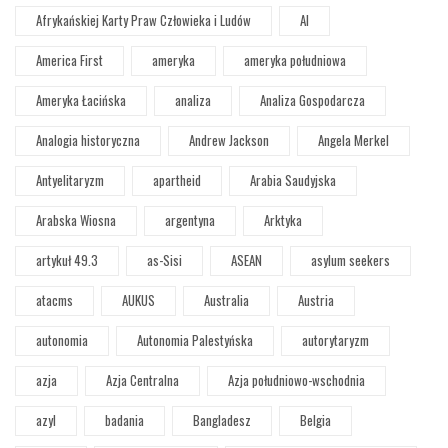
Afrykańskiej Karty Praw Człowieka i Ludów
AI
America First
ameryka
ameryka południowa
Ameryka Łacińska
analiza
Analiza Gospodarcza
Analogia historyczna
Andrew Jackson
Angela Merkel
Antyelitaryzm
apartheid
Arabia Saudyjska
Arabska Wiosna
argentyna
Arktyka
artykuł 49.3
as-Sisi
ASEAN
asylum seekers
atacms
AUKUS
Australia
Austria
autonomia
Autonomia Palestyńska
autorytaryzm
azja
Azja Centralna
Azja południowo-wschodnia
azyl
badania
Bangladesz
Belgia