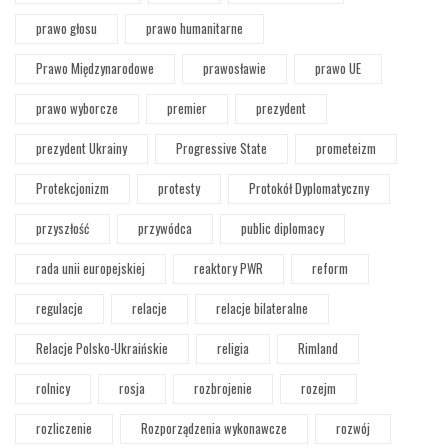
prawo głosu
prawo humanitarne
Prawo Międzynarodowe
prawosławie
prawo UE
prawo wyborcze
premier
prezydent
prezydent Ukrainy
Progressive State
prometeizm
Protekcjonizm
protesty
Protokół Dyplomatyczny
przyszłość
przywódca
public diplomacy
rada unii europejskiej
reaktory PWR
reform
regulacje
relacje
relacje bilateralne
Relacje Polsko-Ukraińskie
religia
Rimland
rolnicy
rosja
rozbrojenie
rozejm
rozliczenie
Rozporządzenia wykonawcze
rozwój