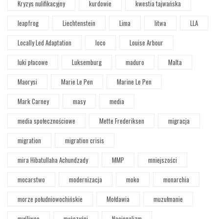
Kryzys nulifikacyjny
kurdowie
kwestia tajwańska
leapfrog
Liechtenstein
Lima
litwa
LLA
Locally Led Adaptation
loco
Louise Arbour
luki płacowe
Luksemburg
maduro
Malta
Maorysi
Marie Le Pen
Marine Le Pen
Mark Carney
masy
media
media społecznościowe
Mette Frederiksen
migracja
migration
migration crisis
mira Hibatullaha Achundzady
MMP
mniejszości
mocarstwo
modernizacja
moko
monarchia
morze południowochińskie
Mołdawia
muzułmanie
myśliwce
mężczyźni
Nacjonalizm