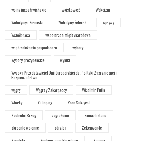
wojny jugosławiańskie
wojskowość
Wokeizm
Wołodymyr Zełenski
Wołodymy Żeleński
wpływy
Współpraca
współpraca międzynarodowa
współzależność gospodarcza
wybory
Wybory prezydenckie
wyniki
Wysoka Przedstawiciel Unii Europejskiej ds. Polityki Zagranicznej i
Bezpieczeństwa
węgry
Węgrzy Zakarpaccy
Władimir Putin
Włochy
Xi Jinping
Yoon Suk-yeol
Zachodni Brzeg
zagrożenie
zamach stanu
zbrodnie wojenne
zdrajca
Zeitenwende
Zełeński
Zjednoczenie Narodowe
Zmiana