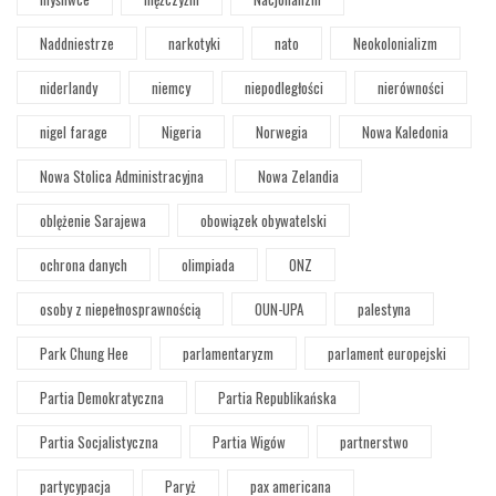
Naddniestrze
narkotyki
nato
Neokolonializm
niderlandy
niemcy
niepodległości
nierówności
nigel farage
Nigeria
Norwegia
Nowa Kaledonia
Nowa Stolica Administracyjna
Nowa Zelandia
oblężenie Sarajewa
obowiązek obywatelski
ochrona danych
olimpiada
ONZ
osoby z niepełnosprawnością
OUN-UPA
palestyna
Park Chung Hee
parlamentaryzm
parlament europejski
Partia Demokratyczna
Partia Republikańska
Partia Socjalistyczna
Partia Wigów
partnerstwo
partycypacja
Paryż
pax americana