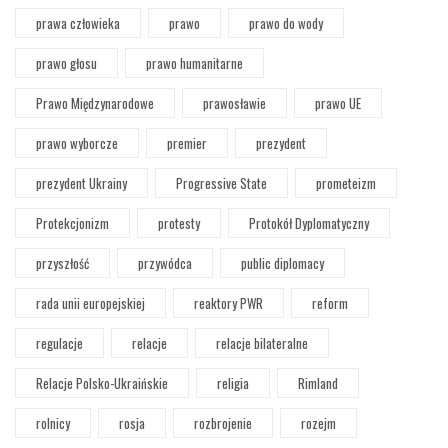
prawa człowieka
prawo
prawo do wody
prawo głosu
prawo humanitarne
Prawo Międzynarodowe
prawosławie
prawo UE
prawo wyborcze
premier
prezydent
prezydent Ukrainy
Progressive State
prometeizm
Protekcjonizm
protesty
Protokół Dyplomatyczny
przyszłość
przywódca
public diplomacy
rada unii europejskiej
reaktory PWR
reform
regulacje
relacje
relacje bilateralne
Relacje Polsko-Ukraińskie
religia
Rimland
rolnicy
rosja
rozbrojenie
rozejm