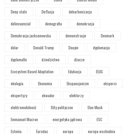
Deep state
Deflacja
dekarbonizacja
delincuencial
demografia
demokracja
Demokracja jacksonowska
demonstracje
Denmark
dolar
Donald Trump
Douyin
dyplomacja
dyplomatki
dziedzictwo
dżucze
Ecosystem Based Adaptation
Edukacja
EEAS
ekologia
Ekonomia
Ekspansjonizm
eksperci
ekspertyzy
ekwador
elektorzy
elektromobilność
Elity polityczne
Elon Musk
Emmanuel Macron
energetyka jądrowa
ESC
Estonia
Eurodac
europa
europa wschodnia