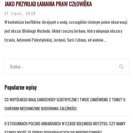
JAKO PRZYKŁAD ŁAMANIA PRAW CZŁOWIEKA
31 lipca, 2024
W kontekście konfliktów zbrojnych o wodę, szczególnie istotnym polem obserwacji
jest obszar Bliskiego Wschodu. Układ rzeczny Jordanu, który obejmuje obszary
Izraela, Autonomii Palestyńskiej, Jordanii, Syrii i Libanu, od wieków...
Popularne wpisy
CO WSPÓLNEGO MAJĄ SAMOCHODY ELEKTRYCZNE I TWOJE ZAMÓWIENIE Z TEMU? O
CHIŃSKIM MECHANIZMIE BUDOWANIA ZALEŻNOŚCI
O STOSUNKACH POLSKO-UKRAIŃSKICH W CZASIE KOLEJNEGO KRYZYSU. CZY MAMY
SZANSĘ WYJŚĆ ZE SPIRALI POGŁĘBIAJĄCYCH SIĘ NIEPOROZUMIEŃ?