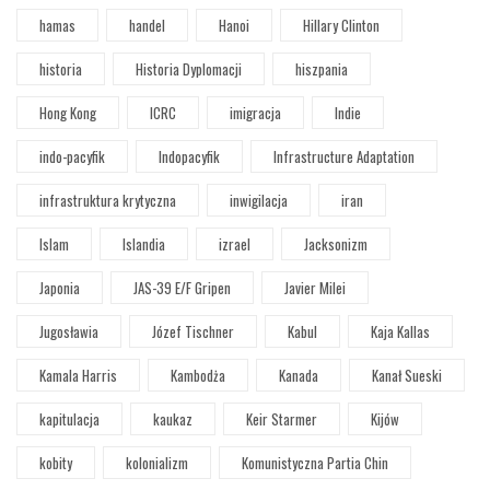
hamas
handel
Hanoi
Hillary Clinton
historia
Historia Dyplomacji
hiszpania
Hong Kong
ICRC
imigracja
Indie
indo-pacyfik
Indopacyfik
Infrastructure Adaptation
infrastruktura krytyczna
inwigilacja
iran
Islam
Islandia
izrael
Jacksonizm
Japonia
JAS-39 E/F Gripen
Javier Milei
Jugosławia
Józef Tischner
Kabul
Kaja Kallas
Kamala Harris
Kambodża
Kanada
Kanał Sueski
kapitulacja
kaukaz
Keir Starmer
Kijów
kobity
kolonializm
Komunistyczna Partia Chin