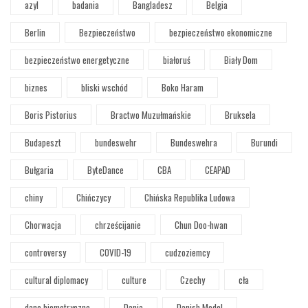
azyl
badania
Bangladesz
Belgia
Berlin
Bezpieczeństwo
bezpieczeństwo ekonomiczne
bezpieczeństwo energetyczne
białoruś
Biały Dom
biznes
bliski wschód
Boko Haram
Boris Pistorius
Bractwo Muzułmańskie
Bruksela
Budapeszt
bundeswehr
Bundeswehra
Burundi
Bułgaria
ByteDance
CBA
CEAPAD
chiny
Chińczycy
Chińska Republika Ludowa
Chorwacja
chrześcijanie
Chun Doo-hwan
controversy
COVID-19
cudzoziemcy
cultural diplomacy
culture
Czechy
cła
dane biometryczne
Dania
Danish Model