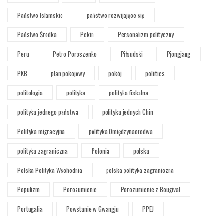
Państwo Islamskie
państwo rozwijające się
Państwo Środka
Pekin
Personalizm polityczny
Peru
Petro Poroszenko
Piłsudski
Pjongjang
PKB
plan pokojowy
pokój
poliitics
politologia
polityka
polityka fiskalna
polityka jednego państwa
polityka jednych Chin
Polityka migracyjna
polityka Omiędzynaorodwa
polityka zagraniczna
Polonia
polska
Polska Polityka Wschodnia
polska polityka zagraniczna
Populizm
Porozumienie
Porozumienie z Bougival
Portugalia
Powstanie w Gwangju
PPEJ