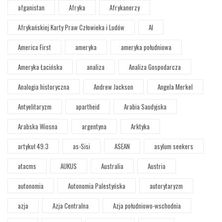
afganistan
Afryka
Afrykanerzy
Afrykańskiej Karty Praw Człowieka i Ludów
AI
America First
ameryka
ameryka południowa
Ameryka Łacińska
analiza
Analiza Gospodarcza
Analogia historyczna
Andrew Jackson
Angela Merkel
Antyelitaryzm
apartheid
Arabia Saudyjska
Arabska Wiosna
argentyna
Arktyka
artykuł 49.3
as-Sisi
ASEAN
asylum seekers
atacms
AUKUS
Australia
Austria
autonomia
Autonomia Palestyńska
autorytaryzm
azja
Azja Centralna
Azja południowo-wschodnia