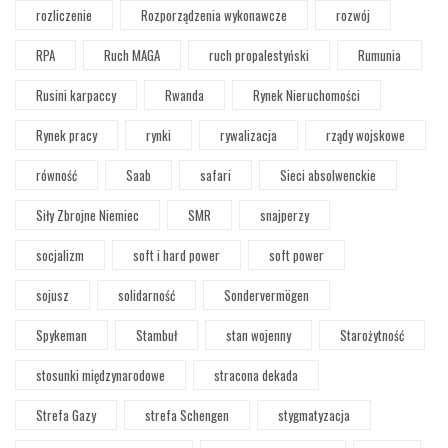
rozliczenie
Rozporządzenia wykonawcze
rozwój
RPA
Ruch MAGA
ruch propalestyński
Rumunia
Rusini karpaccy
Rwanda
Rynek Nieruchomości
Rynek pracy
rynki
rywalizacja
rządy wojskowe
równość
Saab
safari
Sieci absolwenckie
Siły Zbrojne Niemiec
SMR
snajperzy
socjalizm
soft i hard power
soft power
sojusz
solidarność
Sondervermögen
Spykeman
Stambuł
stan wojenny
Starożytność
stosunki międzynarodowe
stracona dekada
Strefa Gazy
strefa Schengen
stygmatyzacja