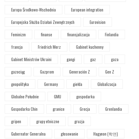
Europa Środkowo-Wschodnia
European integration
Europejska Służba Działań Zewnętrznych
Eurovision
Feminizm
finanse
finansjalizacja
Finlandia
francja
Friedrich Merz
Gabinet kuchenny
Gabinet Ministrów Ukraini
gangi
gaz
gaza
gazociąg
Gazprom
Generación Z
Gen Z
geopolityka
Germany
giełda
Globalizacja
Globalne Południe
GMU
gospodarka
Gospodarka Chin
granice
Grecja
Grenlandia
gripen
grupy etniczne
gruzja
Gubernator Generalna
głosowanie
Hagyeon (학연)