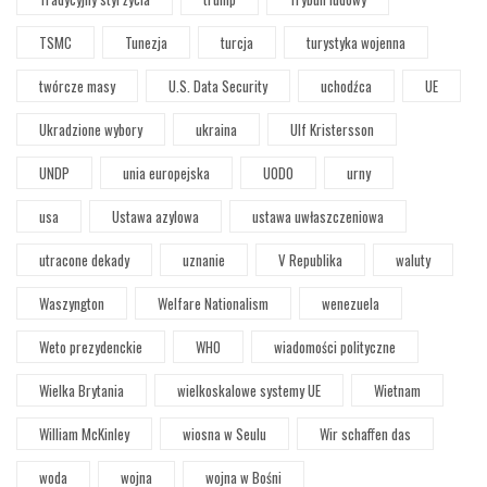
TSMC
Tunezja
turcja
turystyka wojenna
twórcze masy
U.S. Data Security
uchodźca
UE
Ukradzione wybory
ukraina
Ulf Kristersson
UNDP
unia europejska
UODO
urny
usa
Ustawa azylowa
ustawa uwłaszczeniowa
utracone dekady
uznanie
V Republika
waluty
Waszyngton
Welfare Nationalism
wenezuela
Weto prezydenckie
WHO
wiadomości polityczne
Wielka Brytania
wielkoskalowe systemy UE
Wietnam
William McKinley
wiosna w Seulu
Wir schaffen das
woda
wojna
wojna w Bośni