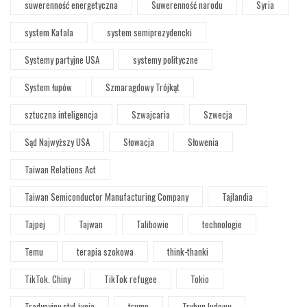
suwerenność energetyczna
Suwerenność narodu
Syria
system Kafala
system semiprezydencki
Systemy partyjne USA
systemy polityczne
System łupów
Szmaragdowy Trójkąt
sztuczna inteligencja
Szwajcaria
Szwecja
Sąd Najwyższy USA
Słowacja
Słowenia
Taiwan Relations Act
Taiwan Semiconductor Manufacturing Company
Tajlandia
Tajpej
Tajwan
Talibowie
technologie
Temu
terapia szokowa
think-thanki
TikTok. Chiny
TikTok refugee
Tokio
Tradycyjny styl życia
trump
Trybun ludowy