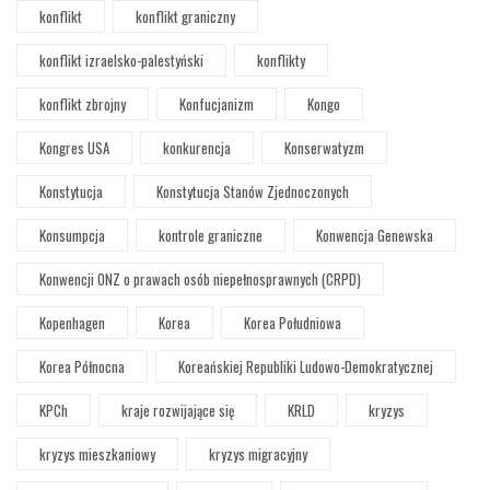
konflikt
konflikt graniczny
konflikt izraelsko-palestyński
konflikty
konflikt zbrojny
Konfucjanizm
Kongo
Kongres USA
konkurencja
Konserwatyzm
Konstytucja
Konstytucja Stanów Zjednoczonych
Konsumpcja
kontrole graniczne
Konwencja Genewska
Konwencji ONZ o prawach osób niepełnosprawnych (CRPD)
Kopenhagen
Korea
Korea Południowa
Korea Północna
Koreańskiej Republiki Ludowo-Demokratycznej
KPCh
kraje rozwijające się
KRLD
kryzys
kryzys mieszkaniowy
kryzys migracyjny