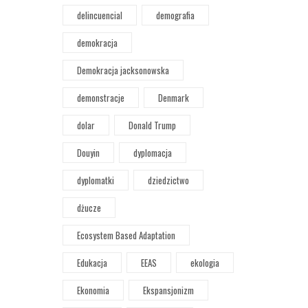
delincuencial
demografia
demokracja
Demokracja jacksonowska
demonstracje
Denmark
dolar
Donald Trump
Douyin
dyplomacja
dyplomatki
dziedzictwo
dżucze
Ecosystem Based Adaptation
Edukacja
EEAS
ekologia
Ekonomia
Ekspansjonizm