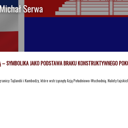
DŻĄ – SYMBOLIKA JAKO PODSTAWA BRAKU KONSTRUKTYWNEGO POK
anicy Tajlandii i Kambodży, które wstrząsnęły Azją Południowo-Wschodnią. Naloty tajski