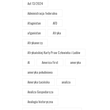
Act 13/2024
Administracja federalna
Afagnistan
AFD
afganistan
Afryka
Afrykanerzy
Afrykańskiej Karty Praw Człowieka i Ludów
AI
America First
ameryka
ameryka południowa
Ameryka Łacińska
analiza
Analiza Gospodarcza
Analogia historyczna