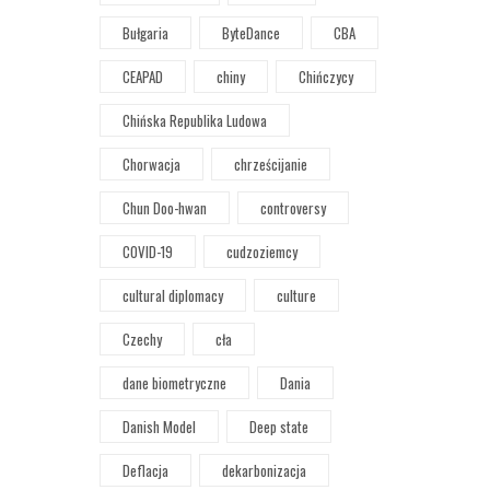
Bułgaria
ByteDance
CBA
CEAPAD
chiny
Chińczycy
Chińska Republika Ludowa
Chorwacja
chrześcijanie
Chun Doo-hwan
controversy
COVID-19
cudzoziemcy
cultural diplomacy
culture
Czechy
cła
dane biometryczne
Dania
Danish Model
Deep state
Deflacja
dekarbonizacja