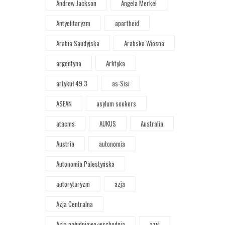
Andrew Jackson
Angela Merkel
Antyelitaryzm
apartheid
Arabia Saudyjska
Arabska Wiosna
argentyna
Arktyka
artykuł 49.3
as-Sisi
ASEAN
asylum seekers
atacms
AUKUS
Australia
Austria
autonomia
Autonomia Palestyńska
autorytaryzm
azja
Azja Centralna
Azja południowo-wschodnia
azyl