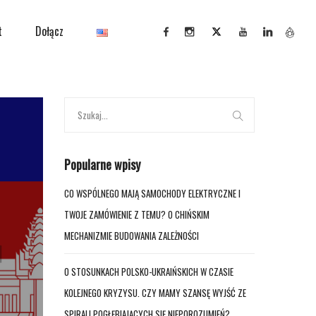
t
Dołącz
Popularne wpisy
CO WSPÓLNEGO MAJĄ SAMOCHODY ELEKTRYCZNE I
TWOJE ZAMÓWIENIE Z TEMU? O CHIŃSKIM
MECHANIZMIE BUDOWANIA ZALEŻNOŚCI
O STOSUNKACH POLSKO-UKRAIŃSKICH W CZASIE
KOLEJNEGO KRYZYSU. CZY MAMY SZANSĘ WYJŚĆ ZE
SPIRALI POGŁĘBIAJĄCYCH SIĘ NIEPOROZUMIEŃ?