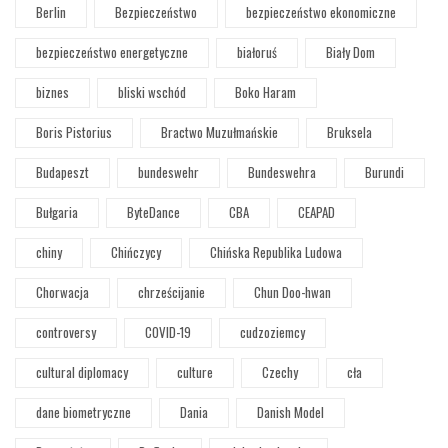
Berlin
Bezpieczeństwo
bezpieczeństwo ekonomiczne
bezpieczeństwo energetyczne
białoruś
Biały Dom
biznes
bliski wschód
Boko Haram
Boris Pistorius
Bractwo Muzułmańskie
Bruksela
Budapeszt
bundeswehr
Bundeswehra
Burundi
Bułgaria
ByteDance
CBA
CEAPAD
chiny
Chińczycy
Chińska Republika Ludowa
Chorwacja
chrześcijanie
Chun Doo-hwan
controversy
COVID-19
cudzoziemcy
cultural diplomacy
culture
Czechy
cła
dane biometryczne
Dania
Danish Model