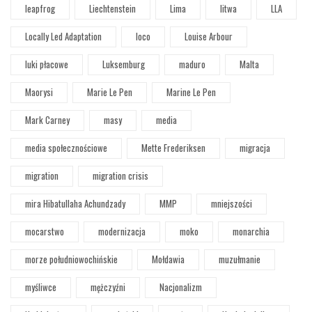
leapfrog
Liechtenstein
Lima
litwa
LLA
Locally Led Adaptation
loco
Louise Arbour
luki płacowe
Luksemburg
maduro
Malta
Maorysi
Marie Le Pen
Marine Le Pen
Mark Carney
masy
media
media społecznościowe
Mette Frederiksen
migracja
migration
migration crisis
mira Hibatullaha Achundzady
MMP
mniejszości
mocarstwo
modernizacja
moko
monarchia
morze południowochińskie
Mołdawia
muzułmanie
myśliwce
mężczyźni
Nacjonalizm