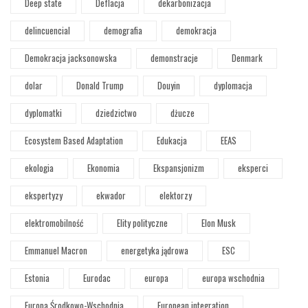
Deep state
Deflacja
dekarbonizacja
delincuencial
demografia
demokracja
Demokracja jacksonowska
demonstracje
Denmark
dolar
Donald Trump
Douyin
dyplomacja
dyplomatki
dziedzictwo
dżucze
Ecosystem Based Adaptation
Edukacja
EEAS
ekologia
Ekonomia
Ekspansjonizm
eksperci
ekspertyzy
ekwador
elektorzy
elektromobilność
Elity polityczne
Elon Musk
Emmanuel Macron
energetyka jądrowa
ESC
Estonia
Eurodac
europa
europa wschodnia
Europa Środkowo-Wschodnia
European integration