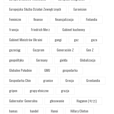
Europejska Służba Działań Zewnętrznych
Eurovision
Feminizm
finanse
finansjalizacja
Finlandia
francja
Friedrich Merz
Gabinet kuchenny
Gabinet Ministrów Ukraini
gangi
gaz
gaza
gazociąg
Gazprom
Generación Z
Gen Z
geopolityka
Germany
giełda
Globalizacja
Globalne Południe
GMU
gospodarka
Gospodarka Chin
granice
Grecja
Grenlandia
gripen
grupy etniczne
gruzja
Gubernator Generalna
głosowanie
Hagyeon (학연)
hamas
handel
Hanoi
Hillary Clinton