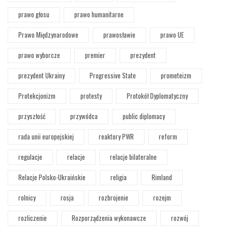
prawo głosu
prawo humanitarne
Prawo Międzynarodowe
prawosławie
prawo UE
prawo wyborcze
premier
prezydent
prezydent Ukrainy
Progressive State
prometeizm
Protekcjonizm
protesty
Protokół Dyplomatyczny
przyszłość
przywódca
public diplomacy
rada unii europejskiej
reaktory PWR
reform
regulacje
relacje
relacje bilateralne
Relacje Polsko-Ukraińskie
religia
Rimland
rolnicy
rosja
rozbrojenie
rozejm
rozliczenie
Rozporządzenia wykonawcze
rozwój