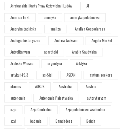
Afrykańskiej Karty Praw Człowieka i Ludów
AI
America First
ameryka
ameryka południowa
Ameryka Łacińska
analiza
Analiza Gospodarcza
Analogia historyczna
Andrew Jackson
Angela Merkel
Antyelitaryzm
apartheid
Arabia Saudyjska
Arabska Wiosna
argentyna
Arktyka
artykuł 49.3
as-Sisi
ASEAN
asylum seekers
atacms
AUKUS
Australia
Austria
autonomia
Autonomia Palestyńska
autorytaryzm
azja
Azja Centralna
Azja południowo-wschodnia
azyl
badania
Bangladesz
Belgia