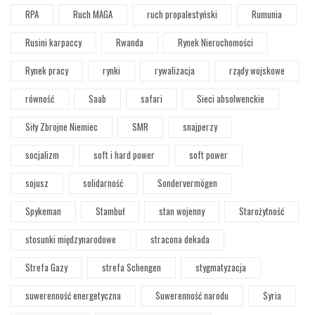
RPA
Ruch MAGA
ruch propalestyński
Rumunia
Rusini karpaccy
Rwanda
Rynek Nieruchomości
Rynek pracy
rynki
rywalizacja
rządy wojskowe
równość
Saab
safari
Sieci absolwenckie
Siły Zbrojne Niemiec
SMR
snajperzy
socjalizm
soft i hard power
soft power
sojusz
solidarność
Sondervermögen
Spykeman
Stambuł
stan wojenny
Starożytność
stosunki międzynarodowe
stracona dekada
Strefa Gazy
strefa Schengen
stygmatyzacja
suwerenność energetyczna
Suwerenność narodu
Syria