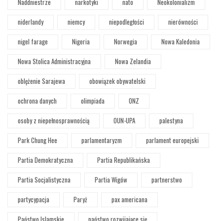
Naddniestrze
narkotyki
nato
Neokolonializm
niderlandy
niemcy
niepodległości
nierówności
nigel farage
Nigeria
Norwegia
Nowa Kaledonia
Nowa Stolica Administracyjna
Nowa Zelandia
oblężenie Sarajewa
obowiązek obywatelski
ochrona danych
olimpiada
ONZ
osoby z niepełnosprawnością
OUN-UPA
palestyna
Park Chung Hee
parlamentaryzm
parlament europejski
Partia Demokratyczna
Partia Republikańska
Partia Socjalistyczna
Partia Wigów
partnerstwo
partycypacja
Paryż
pax americana
Państwo Islamskie
państwo rozwijające się