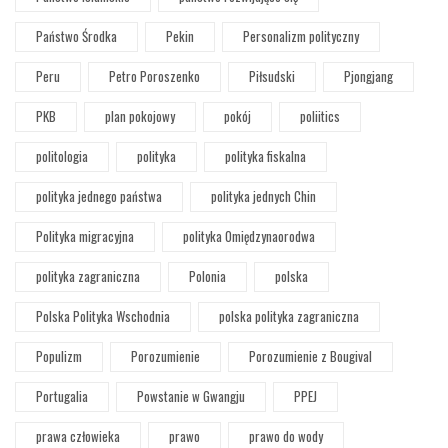
Państwo Środka
Pekin
Personalizm polityczny
Peru
Petro Poroszenko
Piłsudski
Pjongjang
PKB
plan pokojowy
pokój
poliitics
politologia
polityka
polityka fiskalna
polityka jednego państwa
polityka jednych Chin
Polityka migracyjna
polityka Omiędzynaorodwa
polityka zagraniczna
Polonia
polska
Polska Polityka Wschodnia
polska polityka zagraniczna
Populizm
Porozumienie
Porozumienie z Bougival
Portugalia
Powstanie w Gwangju
PPEJ
prawa człowieka
prawo
prawo do wody