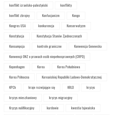
konflikt izraelsko-palestyński
konflikty
konflikt zbrojny
Konfucjanizm
Kongo
Kongres USA
konkurencja
Konserwatyzm
Konstytucja
Konstytucja Stanów Zjednoczonych
Konsumpcja
kontrole graniczne
Konwencja Genewska
Konwencji ONZ o prawach osób niepełnosprawnych (CRPD)
Kopenhagen
Korea
Korea Południowa
Korea Północna
Koreańskiej Republiki Ludowo-Demokratycznej
KPCh
kraje rozwijające się
KRLD
kryzys
kryzys mieszkaniowy
kryzys migracyjny
Kryzys nulifikacyjny
kurdowie
kwestia tajwańska