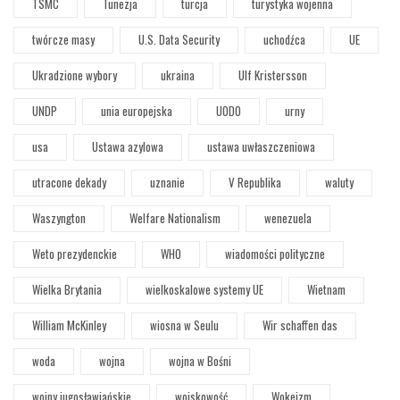
TSMC
Tunezja
turcja
turystyka wojenna
twórcze masy
U.S. Data Security
uchodźca
UE
Ukradzione wybory
ukraina
Ulf Kristersson
UNDP
unia europejska
UODO
urny
usa
Ustawa azylowa
ustawa uwłaszczeniowa
utracone dekady
uznanie
V Republika
waluty
Waszyngton
Welfare Nationalism
wenezuela
Weto prezydenckie
WHO
wiadomości polityczne
Wielka Brytania
wielkoskalowe systemy UE
Wietnam
William McKinley
wiosna w Seulu
Wir schaffen das
woda
wojna
wojna w Bośni
wojny jugosławiańskie
wojskowość
Wokeizm