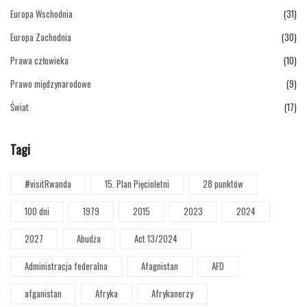
Europa Wschodnia
(31)
Europa Zachodnia
(30)
Prawa człowieka
(10)
Prawo międzynarodowe
(9)
Świat
(17)
Tagi
#visitRwanda
15. Plan Pięcioletni
28 punktów
100 dni
1979
2015
2023
2024
2027
Abudża
Act 13/2024
Administracja federalna
Afagnistan
AFD
afganistan
Afryka
Afrykanerzy