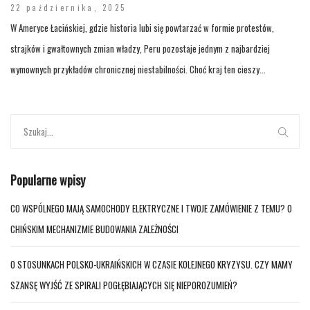
22 października, 2025
W Ameryce Łacińskiej, gdzie historia lubi się powtarzać w formie protestów,
strajków i gwałtownych zmian władzy, Peru pozostaje jednym z najbardziej
wymownych przykładów chronicznej niestabilności. Choć kraj ten cieszy...
Popularne wpisy
CO WSPÓLNEGO MAJĄ SAMOCHODY ELEKTRYCZNE I TWOJE ZAMÓWIENIE Z TEMU? O
CHIŃSKIM MECHANIZMIE BUDOWANIA ZALEŻNOŚCI
O STOSUNKACH POLSKO-UKRAIŃSKICH W CZASIE KOLEJNEGO KRYZYSU. CZY MAMY
SZANSĘ WYJŚĆ ZE SPIRALI POGŁĘBIAJĄCYCH SIĘ NIEPOROZUMIEŃ?