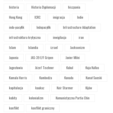
historia
Historia Dyplomacji
hiszpania
Hong Kong
ICRC
imigracja
Indie
indo-pacyfik
Indopacyfik
Infrastructure Adaptation
infrastruktura krytyczna
inwigilacja
iran
Islam
Islandia
izrael
Jacksonizm
Japonia
JAS-39 E/F Gripen
Javier Milei
Jugosławia
Józef Tischner
Kabul
Kaja Kallas
Kamala Harris
Kambodża
Kanada
Kanał Sueski
kapitulacja
kaukaz
Keir Starmer
Kijów
kobity
kolonializm
Komunistyczna Partia Chin
konflikt
konflikt graniczny