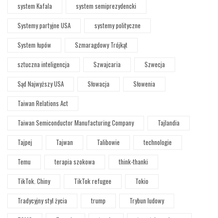
system Kafala
system semiprezydencki
Systemy partyjne USA
systemy polityczne
System łupów
Szmaragdowy Trójkąt
sztuczna inteligencja
Szwajcaria
Szwecja
Sąd Najwyższy USA
Słowacja
Słowenia
Taiwan Relations Act
Taiwan Semiconductor Manufacturing Company
Tajlandia
Tajpej
Tajwan
Talibowie
technologie
Temu
terapia szokowa
think-thanki
TikTok. Chiny
TikTok refugee
Tokio
Tradycyjny styl życia
trump
Trybun ludowy