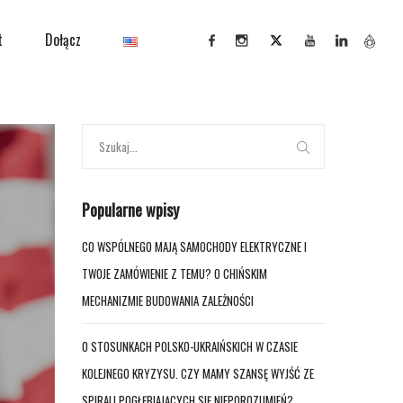
t
Dołącz
Popularne wpisy
CO WSPÓLNEGO MAJĄ SAMOCHODY ELEKTRYCZNE I
TWOJE ZAMÓWIENIE Z TEMU? O CHIŃSKIM
MECHANIZMIE BUDOWANIA ZALEŻNOŚCI
O STOSUNKACH POLSKO-UKRAIŃSKICH W CZASIE
KOLEJNEGO KRYZYSU. CZY MAMY SZANSĘ WYJŚĆ ZE
SPIRALI POGŁĘBIAJĄCYCH SIĘ NIEPOROZUMIEŃ?