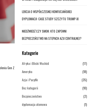
LEKCJA O WSPÓŁCZESNEJ KONFUCJAŃSKIEJ
DYPLOMACJI: CASE STUDY SZCZYTU TRUMP-XI
NIEDŹWIEDŹ CZY SMOK: KTO ZAPEWNI
BEZPIECZEŃSTWO NA STEPACH AZJI CENTRALNEJ?
Kategorie
Afryka i Bliski Wschód
(17)
olenia Gen Z
Ameryka
(18)
Azja i Pacyfik
(35)
Bez kategorii
(10)
Bezpieczeństwo
(2)
dyplomacja atomowa
(1)