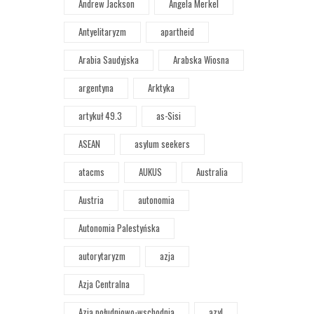
Andrew Jackson
Angela Merkel
Antyelitaryzm
apartheid
Arabia Saudyjska
Arabska Wiosna
argentyna
Arktyka
artykuł 49.3
as-Sisi
ASEAN
asylum seekers
atacms
AUKUS
Australia
Austria
autonomia
Autonomia Palestyńska
autorytaryzm
azja
Azja Centralna
Azja południowo-wschodnia
azyl