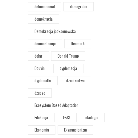
delincuencial
demografia
demokracja
Demokracja jacksonowska
demonstracje
Denmark
dolar
Donald Trump
Douyin
dyplomacja
dyplomatki
dziedzictwo
dżucze
Ecosystem Based Adaptation
Edukacja
EEAS
ekologia
Ekonomia
Ekspansjonizm