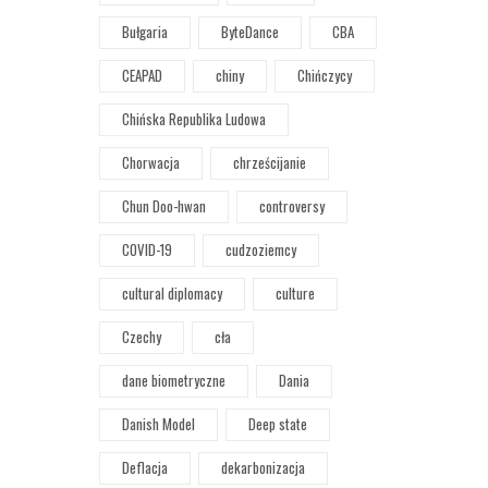
Bułgaria
ByteDance
CBA
CEAPAD
chiny
Chińczycy
Chińska Republika Ludowa
Chorwacja
chrześcijanie
Chun Doo-hwan
controversy
COVID-19
cudzoziemcy
cultural diplomacy
culture
Czechy
cła
dane biometryczne
Dania
Danish Model
Deep state
Deflacja
dekarbonizacja