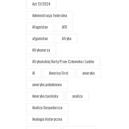
Act 13/2024
Administracja federalna
Afagnistan
AFD
afganistan
Afryka
Afrykanerzy
Afrykańskiej Karty Praw Człowieka i Ludów
AI
America First
ameryka
ameryka południowa
Ameryka Łacińska
analiza
Analiza Gospodarcza
Analogia historyczna