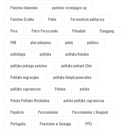
Państwo Islamskie
państwo rozwijające się
Państwo Środka
Pekin
Personalizm polityczny
Peru
Petro Poroszenko
Piłsudski
Pjongjang
PKB
plan pokojowy
pokój
poliitics
politologia
polityka
polityka fiskalna
polityka jednego państwa
polityka jednych Chin
Polityka migracyjna
polityka Omiędzynaorodwa
polityka zagraniczna
Polonia
polska
Polska Polityka Wschodnia
polska polityka zagraniczna
Populizm
Porozumienie
Porozumienie z Bougival
Portugalia
Powstanie w Gwangju
PPEJ