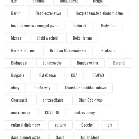
azyl
badania
Bangladesz
Belgia
Berlin
Bezpieczeństwo
bezpieczeństwo ekonomiczne
bezpieczeństwo energetyczne
białoruś
Biały Dom
biznes
bliski wschód
Boko Haram
Boris Pistorius
Bractwo Muzułmańskie
Bruksela
Budapeszt
bundeswehr
Bundeswehra
Burundi
Bułgaria
ByteDance
CBA
CEAPAD
chiny
Chińczycy
Chińska Republika Ludowa
Chorwacja
chrześcijanie
Chun Doo-hwan
controversy
COVID-19
cudzoziemcy
cultural diplomacy
culture
Czechy
cła
dane biometryczne
Dania
Danish Model