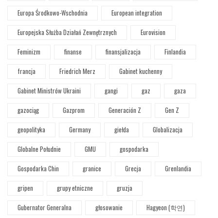
Europa Środkowo-Wschodnia
European integration
Europejska Służba Działań Zewnętrznych
Eurovision
Feminizm
finanse
finansjalizacja
Finlandia
francja
Friedrich Merz
Gabinet kuchenny
Gabinet Ministrów Ukraini
gangi
gaz
gaza
gazociąg
Gazprom
Generación Z
Gen Z
geopolityka
Germany
giełda
Globalizacja
Globalne Południe
GMU
gospodarka
Gospodarka Chin
granice
Grecja
Grenlandia
gripen
grupy etniczne
gruzja
Gubernator Generalna
głosowanie
Hagyeon (학연)