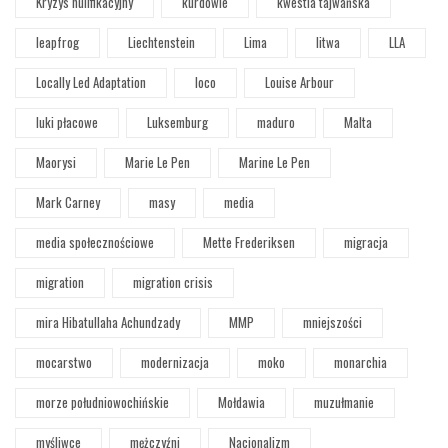
Kryzys nulifikacyjny
kurdowie
kwestia tajwańska
leapfrog
Liechtenstein
Lima
litwa
LLA
Locally Led Adaptation
loco
Louise Arbour
luki płacowe
Luksemburg
maduro
Malta
Maorysi
Marie Le Pen
Marine Le Pen
Mark Carney
masy
media
media społecznościowe
Mette Frederiksen
migracja
migration
migration crisis
mira Hibatullaha Achundzady
MMP
mniejszości
mocarstwo
modernizacja
moko
monarchia
morze południowochińskie
Mołdawia
muzułmanie
myśliwce
mężczyźni
Nacjonalizm