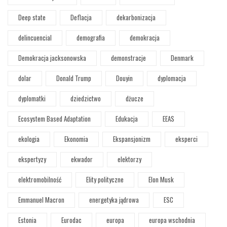
Deep state
Deflacja
dekarbonizacja
delincuencial
demografia
demokracja
Demokracja jacksonowska
demonstracje
Denmark
dolar
Donald Trump
Douyin
dyplomacja
dyplomatki
dziedzictwo
dżucze
Ecosystem Based Adaptation
Edukacja
EEAS
ekologia
Ekonomia
Ekspansjonizm
eksperci
ekspertyzy
ekwador
elektorzy
elektromobilność
Elity polityczne
Elon Musk
Emmanuel Macron
energetyka jądrowa
ESC
Estonia
Eurodac
europa
europa wschodnia