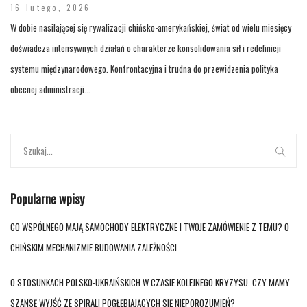
16 lutego, 2026
W dobie nasilającej się rywalizacji chińsko-amerykańskiej, świat od wielu miesięcy
doświadcza intensywnych działań o charakterze konsolidowania sił i redefinicji
systemu międzynarodowego. Konfrontacyjna i trudna do przewidzenia polityka
obecnej administracji...
Popularne wpisy
CO WSPÓLNEGO MAJĄ SAMOCHODY ELEKTRYCZNE I TWOJE ZAMÓWIENIE Z TEMU? O
CHIŃSKIM MECHANIZMIE BUDOWANIA ZALEŻNOŚCI
O STOSUNKACH POLSKO-UKRAIŃSKICH W CZASIE KOLEJNEGO KRYZYSU. CZY MAMY
SZANSĘ WYJŚĆ ZE SPIRALI POGŁĘBIAJĄCYCH SIĘ NIEPOROZUMIEŃ?