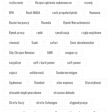
rozliczenie
Rozporządzenia wykonawcze
rozwój
RPA
Ruch MAGA
ruch propalestyński
Rumunia
Rusini karpaccy
Rwanda
Rynek Nieruchomości
Rynek pracy
rynki
rywalizacja
rządy wojskowe
równość
Saab
safari
Sieci absolwenckie
Siły Zbrojne Niemiec
SMR
snajperzy
socjalizm
soft i hard power
soft power
sojusz
solidarność
Sondervermögen
Spykeman
Stambuł
stan wojenny
Starożytność
stosunki międzynarodowe
stracona dekada
Strefa Gazy
strefa Schengen
stygmatyzacja