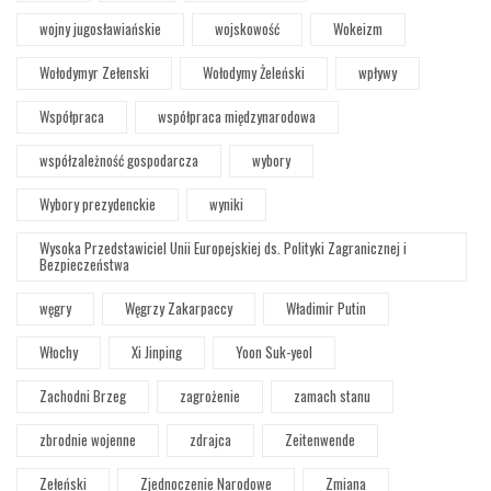
wojny jugosławiańskie
wojskowość
Wokeizm
Wołodymyr Zełenski
Wołodymy Żeleński
wpływy
Współpraca
współpraca międzynarodowa
współzależność gospodarcza
wybory
Wybory prezydenckie
wyniki
Wysoka Przedstawiciel Unii Europejskiej ds. Polityki Zagranicznej i
Bezpieczeństwa
węgry
Węgrzy Zakarpaccy
Władimir Putin
Włochy
Xi Jinping
Yoon Suk-yeol
Zachodni Brzeg
zagrożenie
zamach stanu
zbrodnie wojenne
zdrajca
Zeitenwende
Zełeński
Zjednoczenie Narodowe
Zmiana