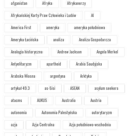
afganistan
Afryka
Afrykanerzy
Afrykańskiej Karty Praw Człowieka i Ludów
AI
America First
ameryka
ameryka południowa
Ameryka Łacińska
analiza
Analiza Gospodarcza
Analogia historyczna
Andrew Jackson
Angela Merkel
Antyelitaryzm
apartheid
Arabia Saudyjska
Arabska Wiosna
argentyna
Arktyka
artykuł 49.3
as-Sisi
ASEAN
asylum seekers
atacms
AUKUS
Australia
Austria
autonomia
Autonomia Palestyńska
autorytaryzm
azja
Azja Centralna
Azja południowo-wschodnia