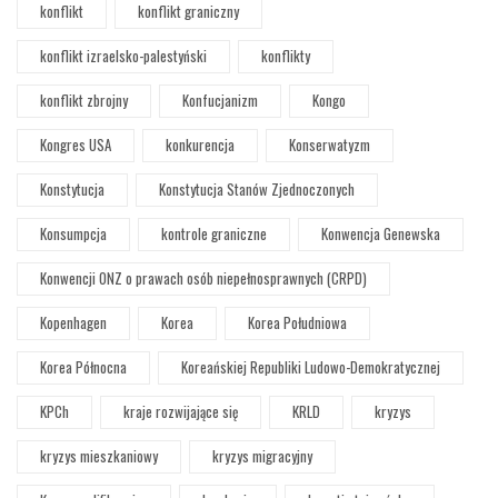
konflikt
konflikt graniczny
konflikt izraelsko-palestyński
konflikty
konflikt zbrojny
Konfucjanizm
Kongo
Kongres USA
konkurencja
Konserwatyzm
Konstytucja
Konstytucja Stanów Zjednoczonych
Konsumpcja
kontrole graniczne
Konwencja Genewska
Konwencji ONZ o prawach osób niepełnosprawnych (CRPD)
Kopenhagen
Korea
Korea Południowa
Korea Północna
Koreańskiej Republiki Ludowo-Demokratycznej
KPCh
kraje rozwijające się
KRLD
kryzys
kryzys mieszkaniowy
kryzys migracyjny