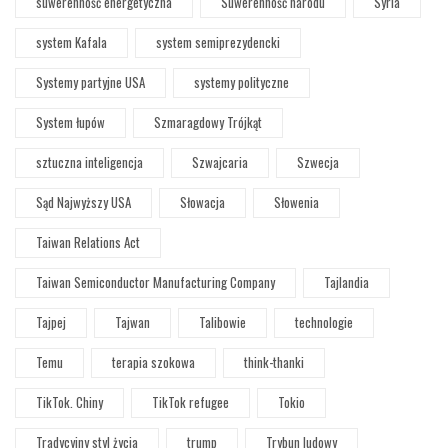
suwerenność energetyczna
Suwerenność narodu
Syria
system Kafala
system semiprezydencki
Systemy partyjne USA
systemy polityczne
System łupów
Szmaragdowy Trójkąt
sztuczna inteligencja
Szwajcaria
Szwecja
Sąd Najwyższy USA
Słowacja
Słowenia
Taiwan Relations Act
Taiwan Semiconductor Manufacturing Company
Tajlandia
Tajpej
Tajwan
Talibowie
technologie
Temu
terapia szokowa
think-thanki
TikTok. Chiny
TikTok refugee
Tokio
Tradycyjny styl życia
trump
Trybun ludowy