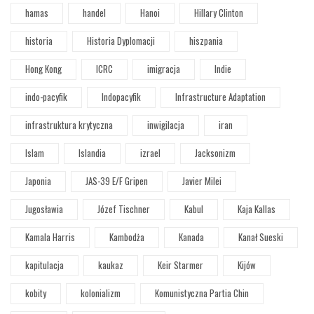
hamas
handel
Hanoi
Hillary Clinton
historia
Historia Dyplomacji
hiszpania
Hong Kong
ICRC
imigracja
Indie
indo-pacyfik
Indopacyfik
Infrastructure Adaptation
infrastruktura krytyczna
inwigilacja
iran
Islam
Islandia
izrael
Jacksonizm
Japonia
JAS-39 E/F Gripen
Javier Milei
Jugosławia
Józef Tischner
Kabul
Kaja Kallas
Kamala Harris
Kambodża
Kanada
Kanał Sueski
kapitulacja
kaukaz
Keir Starmer
Kijów
kobity
kolonializm
Komunistyczna Partia Chin