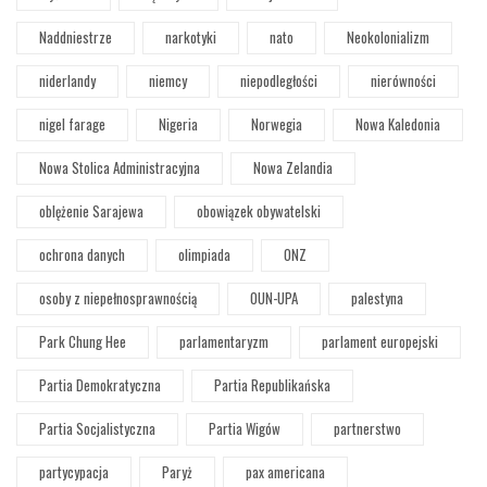
Naddniestrze
narkotyki
nato
Neokolonializm
niderlandy
niemcy
niepodległości
nierówności
nigel farage
Nigeria
Norwegia
Nowa Kaledonia
Nowa Stolica Administracyjna
Nowa Zelandia
oblężenie Sarajewa
obowiązek obywatelski
ochrona danych
olimpiada
ONZ
osoby z niepełnosprawnością
OUN-UPA
palestyna
Park Chung Hee
parlamentaryzm
parlament europejski
Partia Demokratyczna
Partia Republikańska
Partia Socjalistyczna
Partia Wigów
partnerstwo
partycypacja
Paryż
pax americana