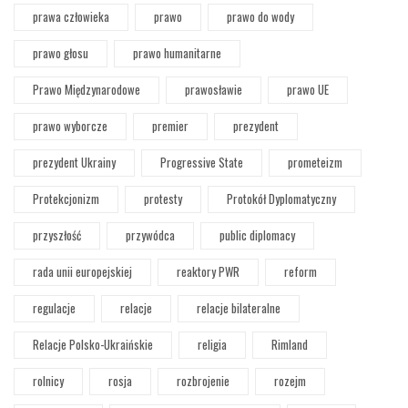
prawa człowieka
prawo
prawo do wody
prawo głosu
prawo humanitarne
Prawo Międzynarodowe
prawosławie
prawo UE
prawo wyborcze
premier
prezydent
prezydent Ukrainy
Progressive State
prometeizm
Protekcjonizm
protesty
Protokół Dyplomatyczny
przyszłość
przywódca
public diplomacy
rada unii europejskiej
reaktory PWR
reform
regulacje
relacje
relacje bilateralne
Relacje Polsko-Ukraińskie
religia
Rimland
rolnicy
rosja
rozbrojenie
rozejm