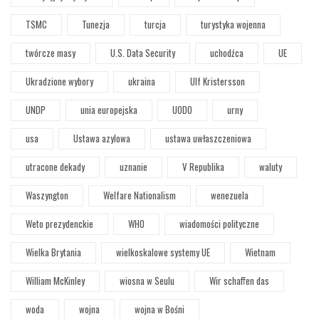
TSMC
Tunezja
turcja
turystyka wojenna
twórcze masy
U.S. Data Security
uchodźca
UE
Ukradzione wybory
ukraina
Ulf Kristersson
UNDP
unia europejska
UODO
urny
usa
Ustawa azylowa
ustawa uwłaszczeniowa
utracone dekady
uznanie
V Republika
waluty
Waszyngton
Welfare Nationalism
wenezuela
Weto prezydenckie
WHO
wiadomości polityczne
Wielka Brytania
wielkoskalowe systemy UE
Wietnam
William McKinley
wiosna w Seulu
Wir schaffen das
woda
wojna
wojna w Bośni